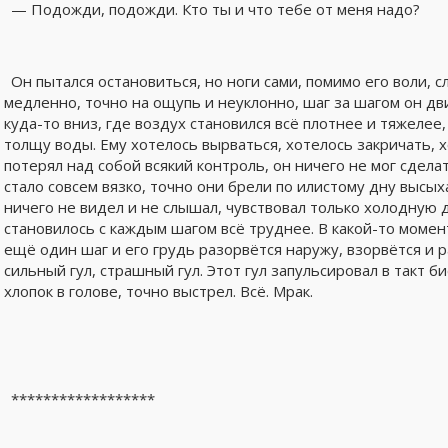
— Подожди, подожди. Кто ты и что тебе от меня надо?
Он пытался остановиться, но ноги сами, помимо его воли, 
медленно, точно на ощупь и неуклонно, шаг за шагом он дви
куда-то вниз, где воздух становился всё плотнее и тяжелее
толщу воды. Ему хотелось вырваться, хотелось закричать, 
потерял над собой всякий контроль, он ничего не мог сдел
стало совсем вязко, точно они брели по илистому дну высы
ничего не видел и не слышал, чувствовал только холодную 
становилось с каждым шагом всё труднее. В какой-то момен
ещё один шаг и его грудь разорвётся наружу, взорвётся и ра
сильный гул, страшный гул. Этот гул запульсировал в такт
хлопок в голове, точно выстрел. Всё. Мрак.
******************