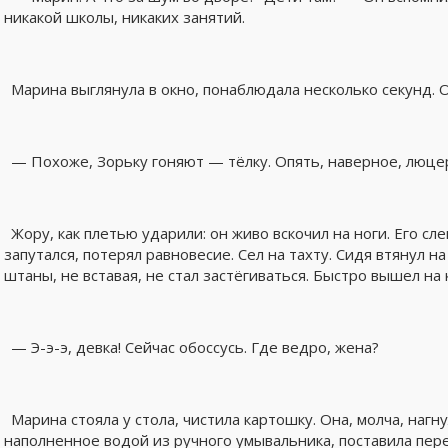
никакой школы, никаких занятий.
Марина выглянула в окно, понаблюдала несколько секунд. 
— Похоже, Зорьку гоняют — тёлку. Опять, наверное, люце
Жору, как плетью ударили: он живо вскочил на ноги. Его сл
запутался, потерял равновесие. Сел на тахту. Сидя втянул н
штаны, не вставая, не стал застёгиваться. Быстро вышел на 
— Э-э-э, девка! Сейчас обоссусь. Где ведро, жена?
Марина стояла у стола, чистила картошку. Она, молча, наг
наполненное водой из ручного умывальника, поставила пер