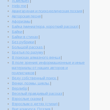
«Смелые»
|
Help me
|
Авангардная и психоделическая поэзия
|
Авторская песня
|
Афоризмы
|
Байка (миниатюра, короткий рассказ)
|
Байки
|
Байки в стихах
|
Без рубрики
|
Большой рассказ.
|
Братья по разуму
|
В поисках алмазного венца
|
В поле зрения: информационные и иные
материалы от наших авторов и
подписчиков
|
Веду собственный поиск.
|
Венки, поэмы, циклы.
|
Верлибр
|
Веселый правдивый рассказ
|
Взрослые сказки
|
Взрослым о детях (стихи)
|
Вне конкурса. Поэзия.
|