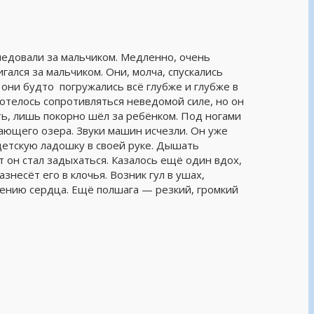
следовали за мальчиком. Медленно, очень
гался за мальчиком. Они, молча, спускались
, они будто погружались всё глубже и глубже в
хотелось сопротивляться неведомой силе, но он
ать, лишь покорно шёл за ребёнком. Под ногами
хающего озера. Звуки машин исчезли. Он уже
детскую ладошку в своей руке. Дышать
т он стал задыхаться. Казалось ещё один вдох,
знесёт его в клочья. Возник гул в ушах,
 биению сердца. Ещё полшага — резкий, громкий