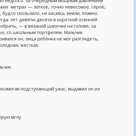
дал недолго. За очередным мощным давлением
ких метрах — лёгкое, точно невесомое, серое,
 будто скользило, не касаясь земли, плавно:
егда: лет девяти-десяти в короткой осенней
обрать, — в вязаной шапочке на голове, за
чке, со школьным портфелем. Мальчик
ривался он, лица ребёнка не мог разглядеть,
холодная, жёсткая.
ьчик.
возмогая подступающий ужас, выдавил он из
ерую мглу.