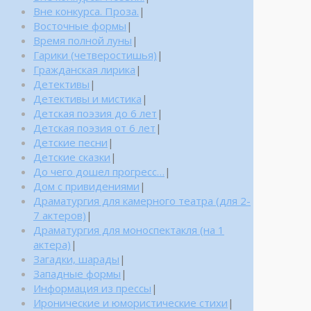
Вне конкурса. Проза.
|
Восточные формы
|
Время полной луны
|
Гарики (четверостишья)
|
Гражданская лирика
|
Детективы
|
Детективы и мистика
|
Детская поэзия до 6 лет
|
Детская поэзия от 6 лет
|
Детские песни
|
Детские сказки
|
До чего дошел прогресс…
|
Дом с привидениями
|
Драматургия для камерного театра (для 2-
7 актеров)
|
Драматургия для моноспектакля (на 1
актера)
|
Загадки, шарады
|
Западные формы
|
Информация из прессы
|
Иронические и юмористические стихи
|