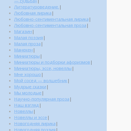
— судьба»
|
Литературоведение.
|
Любовная лирика
|
Любовно-сентиментальная лирика
|
Любовно-сентиментальная проза
|
Магазин
|
Малая поэзия
|
Малая проза
|
Манекен
|
Миниатюры
|
Миниатюры и подборки афоризмов
|
Миниатюры, эссе, новеллы
|
Мне хорошо
|
Мой сосед — волшебник
|
Мудрые сказки
|
Мы молодые
|
Научно-популярная проза
|
Наш взгляд
|
Новеллы
|
Новеллы и эссе
|
Новогодняя лирика
|
Новогодняя поэзия
|