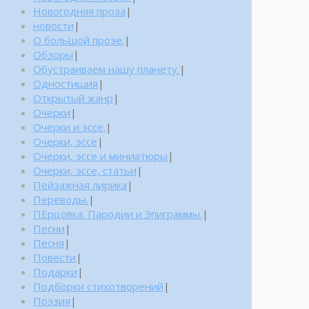
Новогодняя проза
|
новости
|
О большой прозе.
|
Обзоры
|
Обустраиваем нашу планету.
|
Одностишия
|
Открытый жанр
|
Очерки
|
Очерки и эссе.
|
Очерки, эссе
|
Очерки, эссе и миниатюры
|
Очерки, эссе, статьи
|
Пейзажная лирика
|
Переводы.
|
ПЕрцовка. Пародии и Эпиграммы.
|
Песни
|
Песня
|
Повести
|
Подарки
|
Подборки стихотворений
|
Поэзия
|