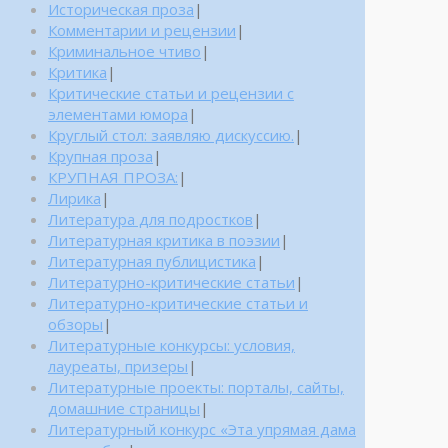
Историческая проза
|
Комментарии и рецензии
|
Криминальное чтиво
|
Критика
|
Критические статьи и рецензии с
элементами юмора
|
Круглый стол: заявляю дискуссию.
|
Крупная проза
|
КРУПНАЯ ПРОЗА:
|
Лирика
|
Литература для подростков
|
Литературная критика в поэзии
|
Литературная публицистика
|
Литературно-критические статьи
|
Литературно-критические статьи и
обзоры
|
Литературные конкурсы: условия,
лауреаты, призеры
|
Литературные проекты: порталы, сайты,
домашние страницы
|
Литературный конкурс «Эта упрямая дама