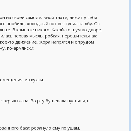
 он на своей самодельной тахте, лежит у себя
ого знобило, холодный пот выступил на лбу. Он
лнце. В комнате никого. Какой-то шум во дворе.
вилась первая мысль, робкая, нерешительная:
акое-то движение. Жора напрягся и с трудом
ну, по-армянски:
помещения, из кухни.
закрыл глаза. Во рту бушевала пустыня, в
ванного бака: резануло ему по ушам,