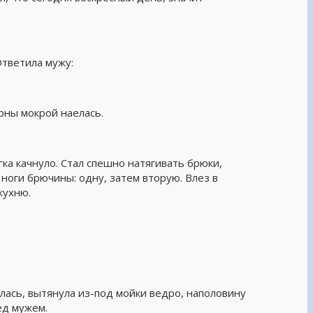
Ответила мужу:
рны мокрой наелась.
егка качнуло. Стал спешно натягивать брюки,
а ноги брючины: одну, затем вторую. Влез в
кухню.
нулась, вытянула из-под мойки ведро, наполовину
ед мужем.