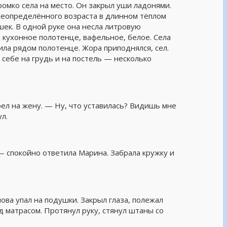
ромко села на место. Он закрыл уши ладонями.
неопределённого возраста в длинном тёплом
ошек. В одной руке она несла литровую
 кухонное полотенце, вафельное, белое. Села
жила рядом полотенце. Жора приподнялся, сел.
 себе на грудь и на постель — несколько
рел на жену. — Ну, что уставилась? Видишь мне
л.
— спокойно ответила Марина. Забрала кружку и
ова упал на подушки. Закрыл глаза, полежал
д матрасом. Протянул руку, стянул штаны со