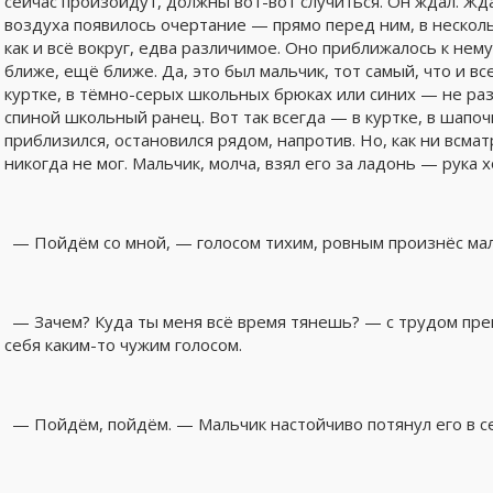
сейчас произойдут, должны вот-вот случиться. Он ждал. Ж
воздуха появилось очертание — прямо перед ним, в несколь
как и всё вокруг, едва различимое. Оно приближалось к нему,
ближе, ещё ближе. Да, это был мальчик, тот самый, что и вс
куртке, в тёмно-серых школьных брюках или синих — не раз
спиной школьный ранец. Вот так всегда — в куртке, в шапо
приблизился, остановился рядом, напротив. Но, как ни всмат
никогда не мог. Мальчик, молча, взял его за ладонь — рука 
— Пойдём со мной, — голосом тихим, ровным произнёс мал
— Зачем? Куда ты меня всё время тянешь? — с трудом пре
себя каким-то чужим голосом.
— Пойдём, пойдём. — Мальчик настойчиво потянул его в с