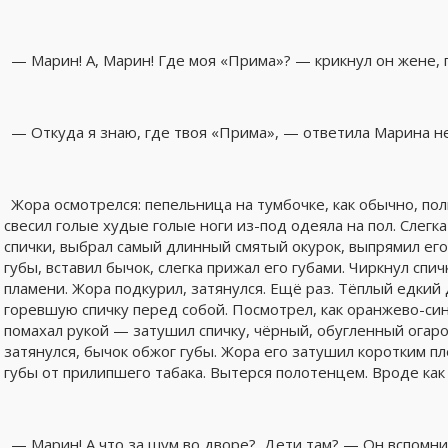
— Марин! А, Марин! Где моя «Прима»? — крикнул он жене, 
— Откуда я знаю, где твоя «Прима», — ответила Марина н
Жора осмотрелся: пепельница на тумбочке, как обычно, пол
свесил голые худые голые ноги из-под одеяла на пол. Слегк
спички, выбрал самый длинный смятый окурок, выпрямил ег
губы, вставил бычок, слегка прижал его губами. Чиркнул спи
пламени. Жора подкурил, затянулся. Ещё раз. Тёплый едкий 
горевшую спичку перед собой. Посмотрел, как оранжево-си
помахал рукой — затушил спичку, чёрный, обугленный огаро
затянулся, бычок обжог губы. Жора его затушил коротким п
губы от прилипшего табака. Вытерся полотенцем. Вроде как 
— Марин! А что за шум во дворе? Дети там? — Он вспомнил