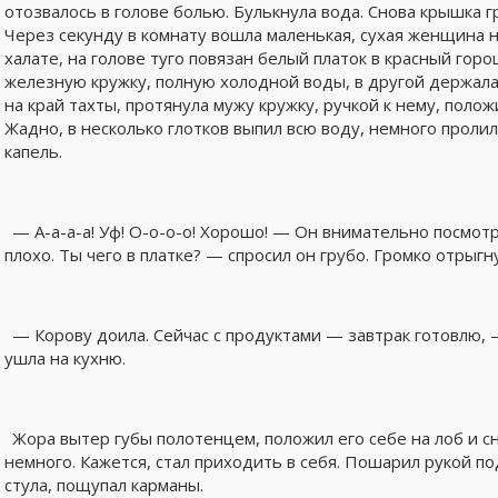
отозвалось в голове болью. Булькнула вода. Снова крышка г
Через секунду в комнату вошла маленькая, сухая женщина 
халате, на голове туго повязан белый платок в красный гор
железную кружку, полную холодной воды, в другой держала
на край тахты, протянула мужу кружку, ручкой к нему, поло
Жадно, в несколько глотков выпил всю воду, немного пролил
капель.
— А-а-а-а! Уф! О-о-о-о! Хорошо! — Он внимательно посмот
плохо. Ты чего в платке? — спросил он грубо. Громко отрыгну
— Корову доила. Сейчас с продуктами — завтрак готовлю, 
ушла на кухню.
Жора вытер губы полотенцем, положил его себе на лоб и сн
немного. Кажется, стал приходить в себя. Пошарил рукой по
стула, пощупал карманы.