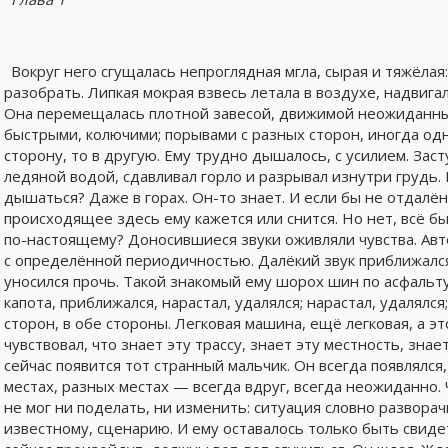
Вокруг него сгущалась непроглядная мгла, сырая и тяжёлая
разобрать. Липкая мокрая взвесь летала в воздухе, надвигал
Она перемещалась плотной завесой, движимой неожиданны
быстрыми, колючими; порывами с разных сторон, иногда одн
сторону, то в другую. Ему трудно дышалось, с усилием. Зас
ледяной водой, сдавливал горло и разрывал изнутри грудь.
дышаться? Даже в горах. Он-то знает. И если бы не отдалё
происходящее здесь ему кажется или снится. Но нет, всё бы
по-настоящему? Доносившиеся звуки оживляли чувства. Авт
с определённой периодичностью. Далёкий звук приближался,
уносился прочь. Такой знакомый ему шорох шин по асфальт
капота, приближался, нарастал, удалялся; нарастал, удалялся
сторон, в обе стороны. Легковая машина, ещё легковая, а эт
чувствовал, что знает эту трассу, знает эту местность, знае
сейчас появится тот странный мальчик. Он всегда появлялся
местах, разных местах — всегда вдруг, всегда неожиданно. Ч
не мог ни поделать, ни изменить: ситуация словно разворачи
известному, сценарию. И ему оставалось только быть свид