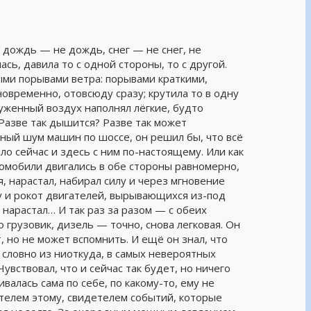
: дождь — не дождь, снег — не снег, не
ась, давила то с одной стороны, то с другой.
ми порывами ветра: порывами краткими,
овременно, отовсюду сразу; крутила то в одну
туженный воздух наполнял лёгкие, будто
 Разве так дышится? Разве так может
нный шум машин по шоссе, он решил бы, что всё
ло сейчас и здесь с ним по-настоящему. Или как
омобили двигались в обе стороны равномерно,
 нарастал, набирал силу и через мгновение
у и рокот двигателей, вырывающихся из-под
; нарастал… И так раз за разом — с обеих
о грузовик, дизель — точно, снова легковая. Он
т, но не может вспомнить. И ещё он знал, что
, словно из ниоткуда, в самых невероятных
увствовал, что и сейчас так будет, но ничего
валась сама по себе, по какому-то, ему не
етелем этому, свидетелем событий, которые