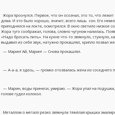
Жора проснулся. Первое, что он осознал, это то, что лежит
дома. И это было хорошо, значит, всего лишь сон. Его немн
приподнялся на локте, осмотрелся. В окно светило низкое со
Жора туго соображал, голова, словно чугуном налилась. Поя
«Надо бросать пить». На кухне что-то звякнуло, стукнуло, к
выдавил из себя звук, натужно прокашлял, хрипло позвал же
— Марин! Ай, Марин! — Снова прокашлял.
— А-а-а, я здесь, — громко отозвалась жена из соседнего 
— Марин, воды принеси, умираю. — Жора упал на подушки, 
голове гудел колокол.
Металлом о металл резко звякнула тяжёлая крышка эмалиро