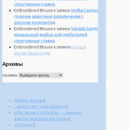
спортивных ставок
Embroidered Blouse
к записи
Vodka Casino:
горячие азартные развлечения с
русским колоритом
Embroidered Blouse
к записи
Vavada Sport:
идеальный выбор для любителей
спортивных ставок
Embroidered Blouse
к записи
Когда я
целую твою грудь
Архивы
Архивы
Малые жанры
|
…много лет тому вперед
|
«Per Aspera ad Astra» — научно-
фантастические рассказы
|
«Россия»
|