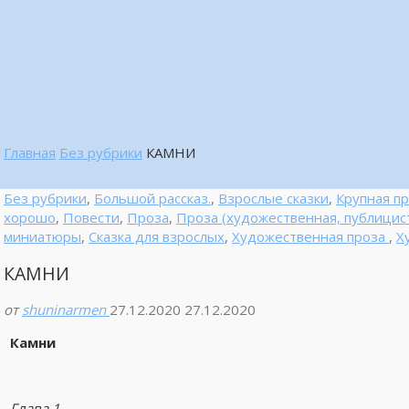
Главная
Без рубрики
КАМНИ
Без рубрики
,
Большой рассказ.
,
Взрослые сказки
,
Крупная п
хорошо
,
Повести
,
Проза
,
Проза (художественная, публицис
миниатюры
,
Сказка для взрослых
,
Художественная проза
,
Х
КАМНИ
от
shuninarmen
27.12.2020
27.12.2020
Камни
Глава 1