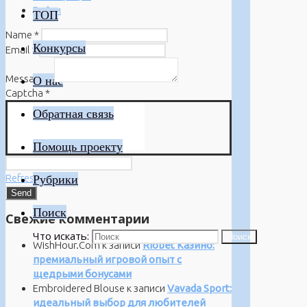
Войти
ТОП
Name
*
Конкурсы
Email
*
Message
*
О нас
Captcha
*
Обратная связь
Помощь проекту
Refresh
Рубрики
Поиск
Свежие комментарии
Что искать:
Поиск
WishHour.Com
к записи
Riobet Казино:
премиальный игровой опыт с
щедрыми бонусами
Embroidered Blouse
к записи
Vavada Sport:
идеальный выбор для любителей