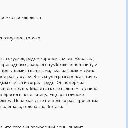
громко прокашлялся.
евозмутимо, громко.
ная окурков; рядом коробок спичек. Жора сел,
а приподнялся, забрал с тумбочки пепельницу и
о трясущимися пальцами, смазал языком сухие
чкой раз, другой. Вспыхнул и разгорелся язычок
дым окутал и согрел грудь. Он подержал
ний огонёк подбирается к его пальцам. Лениво
к бросил в пепельницу. Ещё раз глубоко
левком. Поплевал ещё несколько раз, прочистил
полегчало, голова заработала.
, что сегодня воскресный день, значит