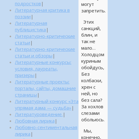
подростков
|
могут
Литературная критика в
запретить.
поэзии
|
Этих
Литературная
санкций,
публицистика
|
блин, и
Литературно-критические
так не
статьи
|
мало…
Литературно-критические
Холодцом
статьи и обзоры
|
куриным
Литературные конкурсы:
обойдусь,
условия, лауреаты,
Без
призеры
|
колбаски,
Литературные проекты:
хрен с
порталы, сайты, домашние
ней, но
страницы
|
без сала?
Литературный конкурс «Эта
За хохлов
упрямая дама — судьба»
|
слезами
Литературоведение.
|
обольюсь.
Любовная лирика
|
Любовно-сентиментальная
Мы,
лирика
|
конечно,