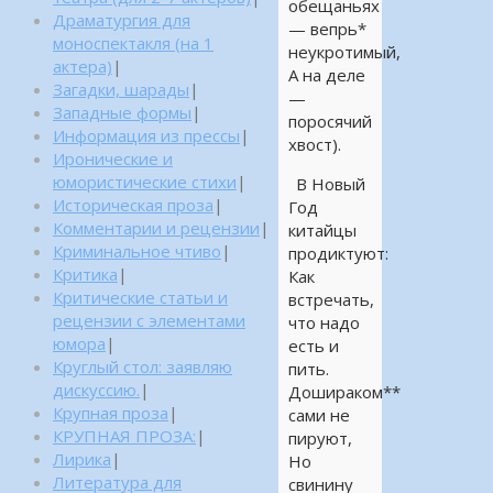
обещаньях
Драматургия для
— вепрь*
моноспектакля (на 1
неукротимый,
актера)
|
А на деле
Загадки, шарады
|
—
Западные формы
|
поросячий
Информация из прессы
|
хвост).
Иронические и
юмористические стихи
|
В Новый
Историческая проза
|
Год
Комментарии и рецензии
|
китайцы
Криминальное чтиво
|
продиктуют:
Критика
|
Как
Критические статьи и
встречать,
рецензии с элементами
что надо
юмора
|
есть и
Круглый стол: заявляю
пить.
дискуссию.
|
Дошираком**
Крупная проза
|
сами не
КРУПНАЯ ПРОЗА:
|
пируют,
Лирика
|
Но
Литература для
свинину