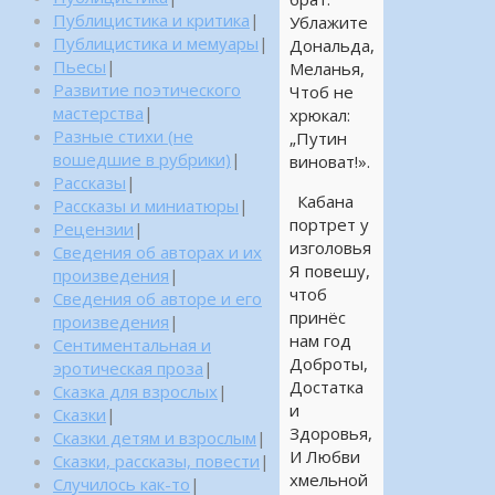
Публицистика и критика
|
Ублажите
Публицистика и мемуары
|
Дональда,
Пьесы
|
Меланья,
Развитие поэтического
Чтоб не
мастерства
|
хрюкал:
Разные стихи (не
„Путин
вошедшие в рубрики)
|
виноват!».
Рассказы
|
Кабана
Рассказы и миниатюры
|
портрет у
Рецензии
|
изголовья
Сведения об авторах и их
Я повешу,
произведения
|
чтоб
Сведения об авторе и его
принёс
произведения
|
нам год
Сентиментальная и
Доброты,
эротическая проза
|
Достатка
Сказка для взрослых
|
и
Сказки
|
Здоровья,
Сказки детям и взрослым
|
И Любви
Сказки, рассказы, повести
|
хмельной
Случилось как-то
|