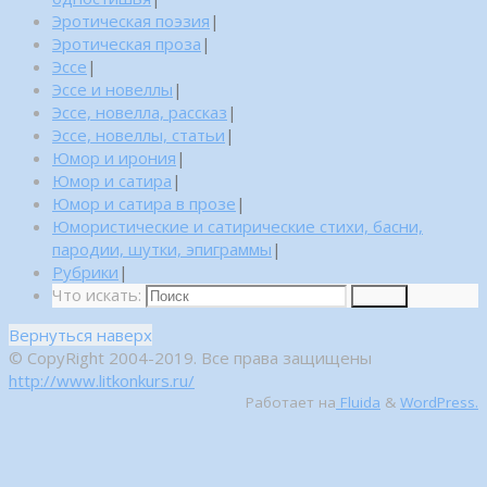
Эротическая поэзия
|
Эротическая проза
|
Эссе
|
Эссе и новеллы
|
Эссе, новелла, рассказ
|
Эссе, новеллы, статьи
|
Юмор и ирония
|
Юмор и сатира
|
Юмор и сатира в прозе
|
Юмористические и сатирические стихи, басни,
пародии, шутки, эпиграммы
|
Рубрики
|
Что искать:
Поиск
Вернуться наверх
© CopyRight 2004-2019. Все права защищены
http://www.litkonkurs.ru/
Работает на
Fluida
&
WordPress.