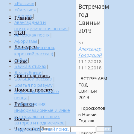
«Россия»
|
Встречаем
«Смелые»
|
год
Help me
|
Главная
Свиньи
Авангардная и
психоделическая поэзия
|
2019
ТОП
Авторская песня
|
Афоризмы
|
от
Конкурсы
Байка (миниатюра,
Александр
короткий рассказ)
|
Голодской
Байки
|
О нас
11.12.2018
Байки в стихах
|
11.12.2018
Без рубрики
|
Обратная связь
ВСТРЕЧАЕМ
Большой рассказ.
|
ГОД
Братья по разуму
|
Помощь проекту
СВИНЬИ
В поисках алмазного
2019
венца
|
Рубрики
В поле зрения:
Гороскопов
информационные и иные
в Новый
материалы от наших
Поиск
Год как
авторов и подписчиков
|
грязи.
Что искать:
Веду собственный поиск.
|
Поиск
Говорят,