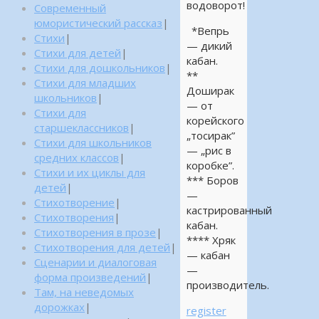
водоворот!
Современный
юмористический рассказ
|
*Вепрь
Стихи
|
— дикий
Стихи для детей
|
кабан.
Стихи для дошкольников
|
**
Стихи для младших
Доширак
школьников
|
— от
Стихи для
корейского
старшеклассников
|
„тосирак”
Стихи для школьников
— „рис в
средних классов
|
коробке”.
Стихи и их циклы для
*** Боров
детей
|
—
Стихотворение
|
кастрированный
Стихотворения
|
кабан.
Стихотворения в прозе
|
**** Хряк
Стихотворения для детей
|
— кабан
Сценарии и диалоговая
—
форма произведений
|
производитель.
Там, на неведомых
дорожках
|
register