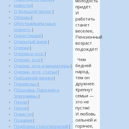
молодость
новости
|
придёт.
О большой прозе.
|
И
Обзоры
|
работать
Обустраиваем нашу
станет
планету.
|
веселее,
Одностишия
|
Пенсионный
Открытый жанр
|
возраст
Очерки
|
подождёт!
Очерки и эссе.
|
Чем
Очерки, эссе
|
бедней
Очерки, эссе и миниатюры
|
народ,
Очерки, эссе, статьи
|
тем он
Пейзажная лирика
|
дружнее.
Переводы.
|
Крепнут
ПЕрцовка. Пародии и
семьи —
Эпиграммы.
|
это не
Песни
|
пустяк!
Песня
|
И любовь
Повести
|
сильней и
Подарки
|
горячее,
Подборки стихотворений
|