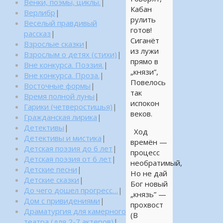
Венки, поэмы, циклы.
|
Кабан
Верлибр
|
рулить
Веселый правдивый
готов!
рассказ
|
Сиганёт
Взрослые сказки
|
из лужи
Взрослым о детях (стихи)
|
прямо в
Вне конкурса. Поэзия.
|
„князи”,
Вне конкурса. Проза.
|
Повелось
Восточные формы
|
так
Время полной луны
|
испокон
Гарики (четверостишья)
|
веков.
Гражданская лирика
|
Детективы
|
Ход
Детективы и мистика
|
времён —
Детская поэзия до 6 лет
|
процесс
Детская поэзия от 6 лет
|
необратимый,
Детские песни
|
Но не дай
Детские сказки
|
Бог новый
До чего дошел прогресс…
|
„князь” —
Дом с привидениями
|
прохвост
Драматургия для камерного
(В
театра (для 2-7 актеров)
|