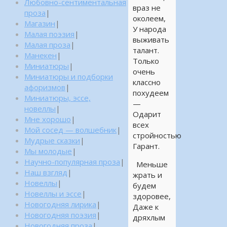
Любовно-сентиментальная
враз не
проза
|
околеем,
Магазин
|
У народа
Малая поэзия
|
выживать
Малая проза
|
талант.
Манекен
|
Только
Миниатюры
|
очень
Миниатюры и подборки
классно
афоризмов
|
похудеем
Миниатюры, эссе,
—
новеллы
|
Одарит
Мне хорошо
|
всех
Мой сосед — волшебник
|
стройностью
Мудрые сказки
|
Гарант.
Мы молодые
|
Научно-популярная проза
|
Меньше
Наш взгляд
|
жрать и
Новеллы
|
будем
Новеллы и эссе
|
здоровее,
Новогодняя лирика
|
Даже к
Новогодняя поэзия
|
дряхлым
Новогодняя проза
|