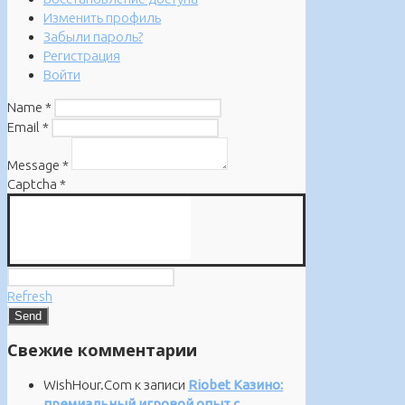
Изменить профиль
Забыли пароль?
Регистрация
Войти
Name
*
Email
*
Message
*
Captcha
*
Refresh
Свежие комментарии
WishHour.Com
к записи
Riobet Казино:
премиальный игровой опыт с