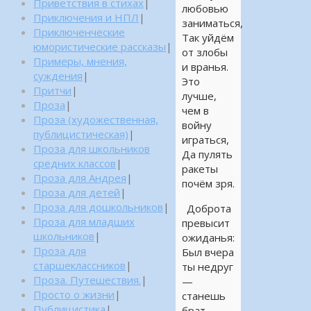
Приветствия в стихах
|
любовью
Приключения и НПЛ
|
заниматься,
Приключенческие
Так уйдём
юмористические рассказы
|
от злобы
Примеры, мнения,
и вранья.
суждения
|
Это
Притчи
|
лучше,
Проза
|
чем в
Проза (художественная,
войну
публицистическая)
|
играться,
Проза для школьников
Да пулять
средних классов
|
ракеты
Проза для Андрея
|
почём зря.
Проза для детей
|
Проза для дошкольников
|
Доброта
Проза для младших
превысит
школьников
|
ожиданья:
Проза для
Был вчера
старшеклассников
|
ты недруг
Проза. Путешествия.
|
—
Просто о жизни
|
станешь
Публицистика
|
брат.