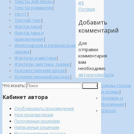
Тексты для песен
|
#3
Тексты романсов
|
Потеря
тест1
|
Третий глаз
|
Добавить
Фантастика
|
комментарий
Фантастика и
приключения
|
Для
Философская и религиозная
отправки
лирика
|
комментария
Фэнтези и мистика
|
вам
Фэнтези, мистика, сказки
|
необходимо
Художественная проза
|
авторизоваться
.
Художественный рассказ
|
Циклы стихов
Что искать:
Поиск
и поэмы
|
Кабинет автора
Человек и
Вселенная
|
Опубликовать произведение
Школа
Мои произведения
Полученные рецензии
Написанные рецензии
Восстановление доступа