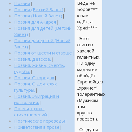
Ведь не
Поэзия
|
Боров***
Поэзия (Ветхий Завет)
|
к нам
Поэзия (Новый Завет)
|
идёт, а
Поэзия для Андрея
|
Хряк!****
Поэзия для детей (Ветхий
Завет)
|
Этот
Поэзия для детей (Новый
свин из
Завет)
|
хахалей
Поэзия от шести и старше
|
галантных,
Поэзия. Детское.
|
Ни одну
Поэзия. Жизнь, смерть,
мадам не
судьба.
|
обойдёт.
Поэзия. О городах
|
Европейцев
Поэзия. О деятелях
„хрякнет”
культуры.
|
толерантных
Поэзия. Эмиграция и
(Мужикам
ностальгия.
|
там
Поэмы, циклы
крупно
стихотворений
|
повезёт!).
Поэтические переводы
|
Приветствия в прозе
|
От души