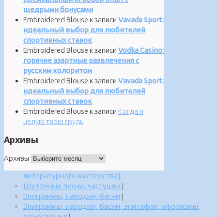
щедрыми бонусами
Embroidered Blouse
к записи
Vavada Sport:
идеальный выбор для любителей
спортивных ставок
Embroidered Blouse
к записи
Vodka Casino:
горячие азартные развлечения с
русским колоритом
Embroidered Blouse
к записи
Vavada Sport:
идеальный выбор для любителей
спортивных ставок
Embroidered Blouse
к записи
Когда я
целую твою грудь
Архивы
Архивы
литературного мастерства
|
Шуточные песни, частушки
|
Эпиграммы, пародии, басни
|
Эпиграммы, пародии, басни, эпитафии, афоризмы,
одностишья
|