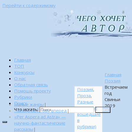
Перейти к содержимому
Главная
ТОП
Конкурсы
Главная
О нас
Поэзия
Обратная связь
Встречаем
Поэзия
,
Помощь проекту
год
Проза
,
Рубрики
Свиньи
Разные
Поиск
Малые жанры
|
2019
стихи (не
Что искать:
…много лет тому вперед
|
Поиск
вошедшие
«Per Aspera ad Astra» —
в
научно-фантастические
рубрики)
рассказы
|