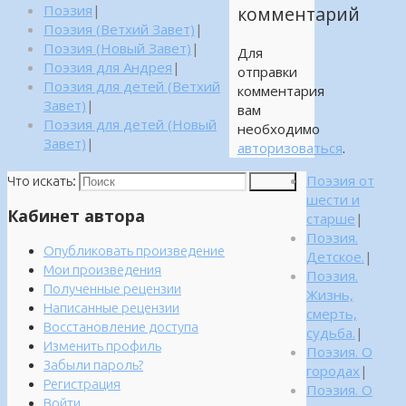
Поэзия
|
комментарий
Поэзия (Ветхий Завет)
|
Поэзия (Новый Завет)
|
Для
Поэзия для Андрея
|
отправки
Поэзия для детей (Ветхий
комментария
Завет)
|
вам
Поэзия для детей (Новый
необходимо
Завет)
|
авторизоваться
.
Поэзия от
Что искать:
Поиск
шести и
Кабинет автора
старше
|
Поэзия.
Опубликовать произведение
Детское.
|
Мои произведения
Поэзия.
Полученные рецензии
Жизнь,
Написанные рецензии
смерть,
Восстановление доступа
судьба.
|
Изменить профиль
Поэзия. О
Забыли пароль?
городах
|
Регистрация
Поэзия. О
Войти