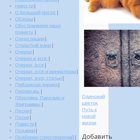
новости
|
О большой прозе.
|
Обзоры
|
Обустраиваем нашу
планету.
|
Одностишия
|
Открытый жанр
|
Очерки
|
Очерки и эссе.
|
Очерки, эссе
|
Очерки, эссе и миниатюры
|
Очерки, эссе, статьи
|
Пейзажная лирика
|
Переводы.
|
Одинокий
ПЕрцовка. Пародии и
цветок
Эпиграммы.
|
Путь к
Песни
|
новой
Песня
|
жизни
Повести
|
Подарки
|
Добавить
Подборки стихотворений
|