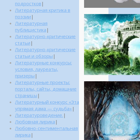
подростков
|
Литературная критика в
поэзии
|
Литературная
публицистика
|
Литературно-критические
статьи
|
Литературно-критические
статьи и обзоры
|
Литературные конкурсы:
условия, лауреаты,
призеры
|
Литературные проекты:
порталы, сайты, домашние
страницы
|
Литературный конкурс «Эта
упрямая дама — судьба»
|
Литературоведение.
|
Любовная лирика
|
Любовно-сентиментальная
лирика
|