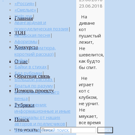
«Россия»
|
23.06.2018
«Смелые»
|
Help me
|
На
Главная
Авангардная и
диване
психоделическая поэзия
|
кот
ТОП
Авторская песня
|
пушистый
Афоризмы
|
лежит,
Конкурсы
Байка (миниатюра,
Не
короткий рассказ)
|
шевелится,
Байки
|
как будто
О нас
Байки в стихах
|
бы спит.
Без рубрики
|
Обратная связь
Не
Большой рассказ.
|
играет
Братья по разуму
|
Помощь проекту
кот с
В поисках алмазного
клубком,
венца
|
не урчит.
Рубрики
В поле зрения:
Не
информационные и иные
мяукает,
материалы от наших
Поиск
все время
авторов и подписчиков
|
молчит.
Что искать:
Веду собственный поиск.
|
Поиск