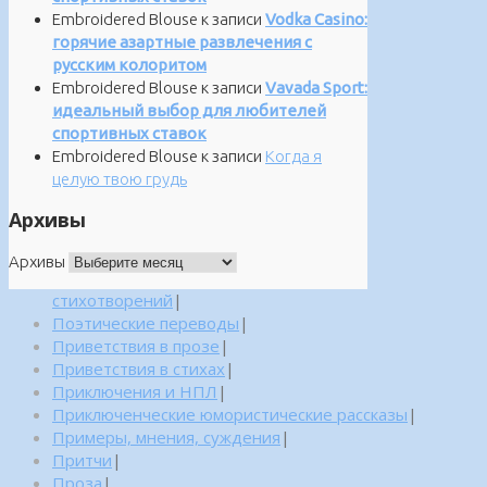
Embroidered Blouse
к записи
Vodka Casino:
горячие азартные развлечения с
русским колоритом
Embroidered Blouse
к записи
Vavada Sport:
идеальный выбор для любителей
спортивных ставок
Embroidered Blouse
к записи
Когда я
целую твою грудь
Архивы
Архивы
стихотворений
|
Поэтические переводы
|
Приветствия в прозе
|
Приветствия в стихах
|
Приключения и НПЛ
|
Приключенческие юмористические рассказы
|
Примеры, мнения, суждения
|
Притчи
|
Проза
|