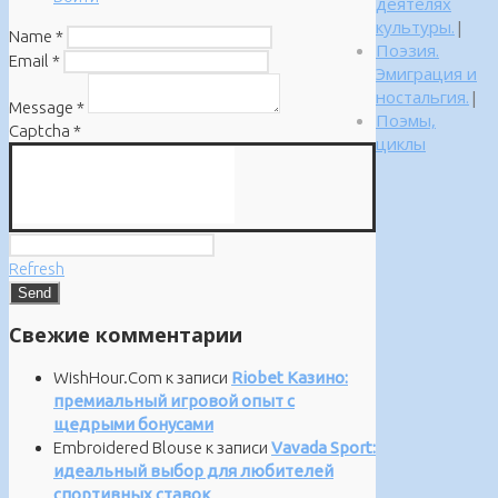
деятелях
культуры.
|
Name
*
Поэзия.
Email
*
Эмиграция и
ностальгия.
|
Message
*
Поэмы,
Captcha
*
циклы
Refresh
Свежие комментарии
WishHour.Com
к записи
Riobet Казино:
премиальный игровой опыт с
щедрыми бонусами
Embroidered Blouse
к записи
Vavada Sport:
идеальный выбор для любителей
спортивных ставок