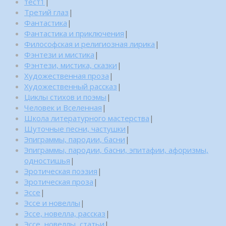
тест1
|
Третий глаз
|
Фантастика
|
Фантастика и приключения
|
Философская и религиозная лирика
|
Фэнтези и мистика
|
Фэнтези, мистика, сказки
|
Художественная проза
|
Художественный рассказ
|
Циклы стихов и поэмы
|
Человек и Вселенная
|
Школа литературного мастерства
|
Шуточные песни, частушки
|
Эпиграммы, пародии, басни
|
Эпиграммы, пародии, басни, эпитафии, афоризмы,
одностишья
|
Эротическая поэзия
|
Эротическая проза
|
Эссе
|
Эссе и новеллы
|
Эссе, новелла, рассказ
|
Эссе, новеллы, статьи
|