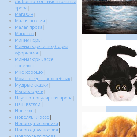
Любовно-сентиментальная
проза
|
Магазин
|
Малая поэзия
|
Малая проза
|
Манекен
|
Миниатюры
|
Миниатюры и подборки
афоризмов
|
Миниатюры, эссе,
новеллы
|
Мне хорошо
|
Мой сосед — волшебник
|
Мудрые сказки
|
Мы молодые
|
Научно-популярная проза
|
Наш взгляд
|
Новеллы
|
Новеллы и эссе
|
Новогодняя лирика
|
Новогодняя поэзия
|
Новогодняя проза
|