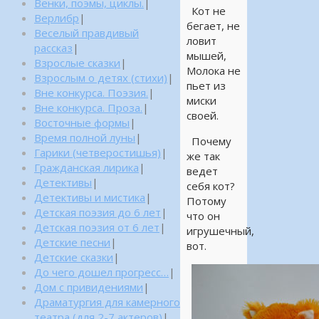
Венки, поэмы, циклы.
|
Кот не
Верлибр
|
бегает, не
Веселый правдивый
ловит
рассказ
|
мышей,
Взрослые сказки
|
Молока не
Взрослым о детях (стихи)
|
пьет из
Вне конкурса. Поэзия.
|
миски
Вне конкурса. Проза.
|
своей.
Восточные формы
|
Время полной луны
|
Почему
Гарики (четверостишья)
|
же так
Гражданская лирика
|
ведет
Детективы
|
себя кот?
Детективы и мистика
|
Потому
Детская поэзия до 6 лет
|
что он
Детская поэзия от 6 лет
|
игрушечный,
Детские песни
|
вот.
Детские сказки
|
До чего дошел прогресс…
|
Дом с привидениями
|
Драматургия для камерного
театра (для 2-7 актеров)
|