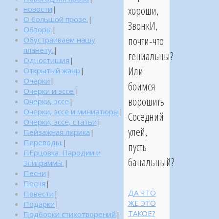
хороши,
новости
|
О большой прозе.
|
ЗвонкИ,
Обзоры
|
почти-что
Обустраиваем нашу
планету.
|
гениальны?
Одностишия
|
Или
Открытый жанр
|
Очерки
|
боимся
Очерки и эссе.
|
ворошить
Очерки, эссе
|
Очерки, эссе и миниатюры
|
Соседний
Очерки, эссе, статьи
|
улей,
Пейзажная лирика
|
Переводы.
|
пусть
ПЕрцовка. Пародии и
банальный?
Эпиграммы.
|
Песни
|
Песня
|
ДА ЧТО
Повести
|
ЖЕ ЭТО
Подарки
|
ТАКОЕ?
Подборки стихотворений
|