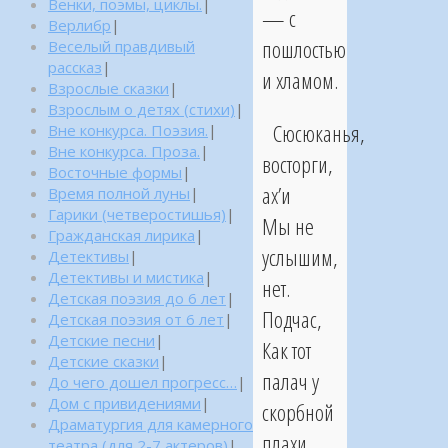
Венки, поэмы, циклы.
|
— с
Верлибр
|
пошлостью
Веселый правдивый
рассказ
|
и хламом.
Взрослые сказки
|
Взрослым о детях (стихи)
|
Сюсюканья,
Вне конкурса. Поэзия.
|
Вне конкурса. Проза.
|
восторги,
Восточные формы
|
ах’и
Время полной луны
|
Гарики (четверостишья)
|
Мы не
Гражданская лирика
|
услышим,
Детективы
|
Детективы и мистика
|
нет.
Детская поэзия до 6 лет
|
Подчас,
Детская поэзия от 6 лет
|
Детские песни
|
Как тот
Детские сказки
|
палач у
До чего дошел прогресс…
|
Дом с привидениями
|
скорбной
Драматургия для камерного
плахи,
театра (для 2-7 актеров)
|