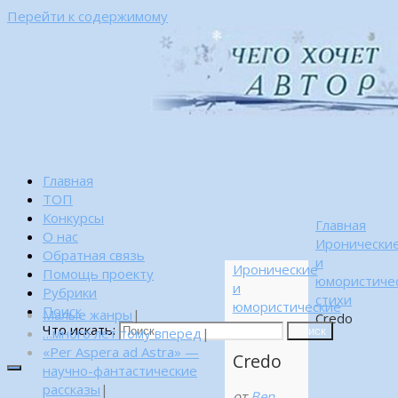
Перейти к содержимому
Главная
ТОП
Конкурсы
Главная
О нас
Иронически
Обратная связь
и
Иронические
Помощь проекту
юмористиче
и
Рубрики
стихи
юмористические
Поиск
Малые жанры
|
Credo
стихи
Что искать:
…много лет тому вперед
|
Поиск
«Per Aspera ad Astra» —
Credo
научно-фантастические
рассказы
|
от
Ben