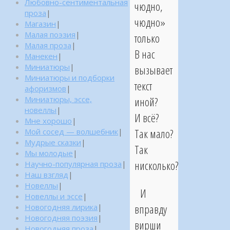
Любовно-сентиментальная
чюдно,
проза
|
чюдно»
Магазин
|
Малая поэзия
|
только
Малая проза
|
В нас
Манекен
|
Миниатюры
|
вызывает
Миниатюры и подборки
текст
афоризмов
|
Миниатюры, эссе,
иной?
новеллы
|
И всё?
Мне хорошо
|
Так мало?
Мой сосед — волшебник
|
Мудрые сказки
|
Так
Мы молодые
|
нисколько?
Научно-популярная проза
|
Наш взгляд
|
Новеллы
|
И
Новеллы и эссе
|
вправду
Новогодняя лирика
|
Новогодняя поэзия
|
вирши
Новогодняя проза
|