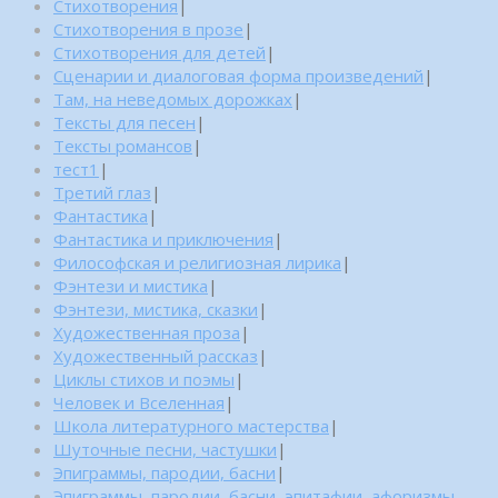
Стихотворения
|
Стихотворения в прозе
|
Стихотворения для детей
|
Сценарии и диалоговая форма произведений
|
Там, на неведомых дорожках
|
Тексты для песен
|
Тексты романсов
|
тест1
|
Третий глаз
|
Фантастика
|
Фантастика и приключения
|
Философская и религиозная лирика
|
Фэнтези и мистика
|
Фэнтези, мистика, сказки
|
Художественная проза
|
Художественный рассказ
|
Циклы стихов и поэмы
|
Человек и Вселенная
|
Школа литературного мастерства
|
Шуточные песни, частушки
|
Эпиграммы, пародии, басни
|
Эпиграммы, пародии, басни, эпитафии, афоризмы,