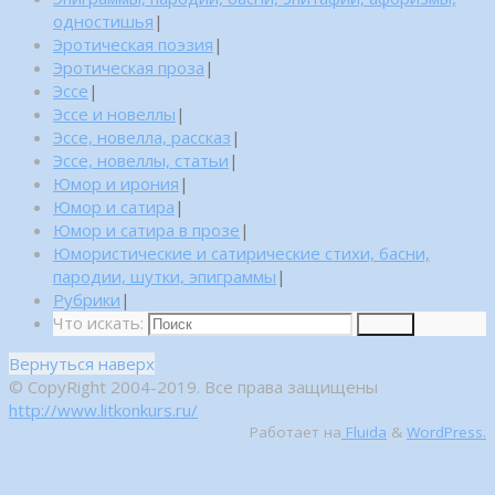
одностишья
|
Эротическая поэзия
|
Эротическая проза
|
Эссе
|
Эссе и новеллы
|
Эссе, новелла, рассказ
|
Эссе, новеллы, статьи
|
Юмор и ирония
|
Юмор и сатира
|
Юмор и сатира в прозе
|
Юмористические и сатирические стихи, басни,
пародии, шутки, эпиграммы
|
Рубрики
|
Что искать:
Поиск
Вернуться наверх
© CopyRight 2004-2019. Все права защищены
http://www.litkonkurs.ru/
Работает на
Fluida
&
WordPress.