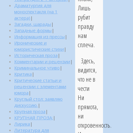
Драматургия для
Лишь
моноспектакля (на 1
рубит
актера)
|
Загадки, шарады
|
правду
Западные формы
|
нам
Информация из прессы
|
Иронические и
сплеча.
юмористические стихи
|
Историческая проза
|
Здесь,
Комментарии и рецензии
|
Криминальное чтиво
|
видится,
Критика
|
что не в
Критические статьи и
рецензии с элементами
чести
юмора
|
Ни
Круглый стол: заявляю
прямота,
дискуссию.
|
Крупная проза
|
ни
КРУПНАЯ ПРОЗА:
|
откровенность.
Лирика
|
Литература для