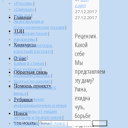
«Россия»
|
Login
«Смелые»
|
27.12.2017
Help me
|
Главная
27.12.2017
Авангардная и
психоделическая поэзия
|
ТОП
Авторская песня
|
Рецензия.
Афоризмы
|
Какой
Конкурсы
Байка (миниатюра,
короткий рассказ)
|
себе
Байки
|
О нас
Мы
Байки в стихах
|
Без рубрики
|
представляем
Обратная связь
Большой рассказ.
|
эту даму?
Братья по разуму
|
Помощь проекту
В поисках алмазного
Умна,
венца
|
ехидна
Рубрики
В поле зрения:
чуть,
информационные и иные
материалы от наших
Поиск
борьбе
авторов и подписчиков
|
ОтдАлась
Что искать:
Веду собственный поиск.
|
Поиск