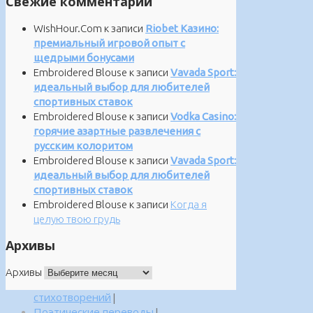
Свежие комментарии
WishHour.Com
к записи
Riobet Казино:
премиальный игровой опыт с
щедрыми бонусами
Embroidered Blouse
к записи
Vavada Sport:
идеальный выбор для любителей
спортивных ставок
Embroidered Blouse
к записи
Vodka Casino:
горячие азартные развлечения с
русским колоритом
Embroidered Blouse
к записи
Vavada Sport:
идеальный выбор для любителей
спортивных ставок
Embroidered Blouse
к записи
Когда я
целую твою грудь
Архивы
Архивы
стихотворений
|
Поэтические переводы
|