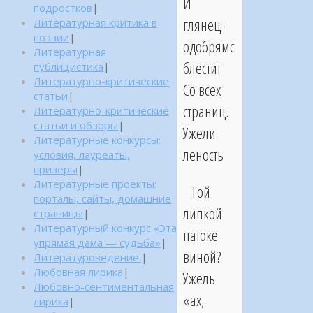
И
подростков
|
глянец-
Литературная критика в
поэзии
|
одобрямс
Литературная
блестит
публицистика
|
Литературно-критические
Со всех
статьи
|
страниц.
Литературно-критические
статьи и обзоры
|
Ужели
Литературные конкурсы:
леность
условия, лауреаты,
призеры
|
Литературные проекты:
Той
порталы, сайты, домашние
липкой
страницы
|
Литературный конкурс «Эта
патоке
упрямая дама — судьба»
|
виной?
Литературоведение.
|
Любовная лирика
|
Ужель
Любовно-сентиментальная
«ах,
лирика
|