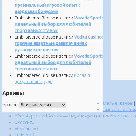
премиальный игровой опыт с
щедрыми бонусами
Embroidered Blouse
к записи
Vavada Sport:
идеальный выбор для любителей
спортивных ставок
Embroidered Blouse
к записи
Vodka Casino:
горячие азартные развлечения с
русским колоритом
Embroidered Blouse
к записи
Vavada Sport:
идеальный выбор для любителей
спортивных ставок
Embroidered Blouse
к записи
Когда я
целую твою грудь
Архивы
Малые жанры
|
Архивы
…много лет то
«Per Aspera ad Astra» — научно-фантастические расск
«Россия»
|
«Смелые»
|
Help me
|