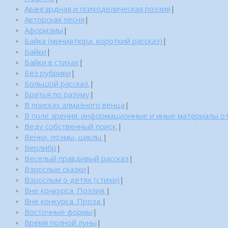
Авангардная и психоделическая поэзия
|
Авторская песня
|
Афоризмы
|
Байка (миниатюра, короткий рассказ)
|
Байки
|
Байки в стихах
|
Без рубрики
|
Большой рассказ.
|
Братья по разуму
|
В поисках алмазного венца
|
В поле зрения: информационные и иные материалы от
Веду собственный поиск.
|
Венки, поэмы, циклы.
|
Верлибр
|
Веселый правдивый рассказ
|
Взрослые сказки
|
Взрослым о детях (стихи)
|
Вне конкурса. Поэзия.
|
Вне конкурса. Проза.
|
Восточные формы
|
Время полной луны
|