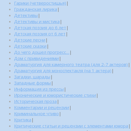
Гарики (четверостишья)
|
Гражданская лирика
|
Детективы
|
Детективы и мистика
|
Детская поэзия до 6 лет
|
Детская поэзия от 6 лет
|
Детские песни
|
Детские сказки
|
До чего дошел прогресс…
|
Дом с привидениями
|
Драматургия для камерного театра (для 2-7 актеров)
|
Драматургия для моноспектакля (на 1 актера)
|
Загадки, шарады
|
Западные формы
|
Информация из прессы
|
Иронические и юмористические стихи
|
Историческая проза
|
Комментарии и рецензии
|
Криминальное чтиво
|
Критика
|
Критические статьи и рецензии с элементами юмора
|