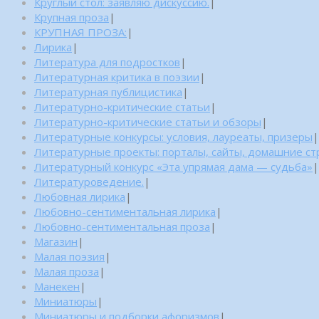
Круглый стол: заявляю дискуссию.
|
Крупная проза
|
КРУПНАЯ ПРОЗА:
|
Лирика
|
Литература для подростков
|
Литературная критика в поэзии
|
Литературная публицистика
|
Литературно-критические статьи
|
Литературно-критические статьи и обзоры
|
Литературные конкурсы: условия, лауреаты, призеры
|
Литературные проекты: порталы, сайты, домашние с
Литературный конкурс «Эта упрямая дама — судьба»
|
Литературоведение.
|
Любовная лирика
|
Любовно-сентиментальная лирика
|
Любовно-сентиментальная проза
|
Магазин
|
Малая поэзия
|
Малая проза
|
Манекен
|
Миниатюры
|
Миниатюры и подборки афоризмов
|