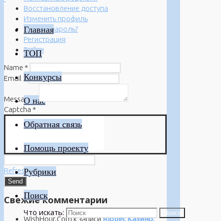
Восстановление доступа
Изменить профиль
Главная
Забыли пароль?
Регистрация
Войти
ТОП
Name
*
Конкурсы
Email
*
Message
*
О нас
Captcha
*
Обратная связь
Помощь проекту
Refresh
Рубрики
Поиск
Свежие комментарии
Что искать:
Поиск
WishHour.Com
к записи
Riobet Казино: