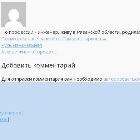
По профессии - инженер, живу в Рязанской области, родилас
Посмотреть все записи от Тамара Шаркова
→
Русь изначальная
А люди жили в городах…
Добавить комментарий
Для отправки комментария вам необходимо
авторизоваться
му вперед
|
азы
|