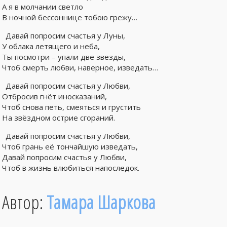
А я в молчании светло
В ночной бессоннице тобою грежу…
Давай попросим счастья у Луны,
У облака летящего и неба,
Ты посмотри – упали две звезды,
Чтоб смерть любви, наверное, изведать…
Давай попросим счастья у Любви,
Отбросив гнёт иносказаний,
Чтоб снова петь, смеяться и грустить
На звёздном острие сгораний.
Давай попросим счастья у Любви,
Чтоб грань её тончайшую изведать,
Давай попросим счастья у Любви,
Чтоб в жизнь влюбиться напоследок.
Автор:
Тамара Шаркова