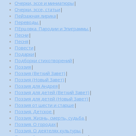
Очерки, эссе и миниатюры
|
Очерки, эссе, статьи
|
Пейзажная лирика
|
Переводы.
|
ПЕрцовка. Пародии и Эпиграммы.
|
Песни
|
Песня
|
Повести
|
Подарки
|
Подборки стихотворений
|
Поэзия
|
Поэзия (Ветхий Завет)
|
Поэзия (Новый Завет)
|
Поэзия для Андрея
|
Поэзия для детей (Ветхий Завет)
|
Поэзия для детей (Новый Завет)
|
Поэзия от шести и старше
|
Поэзия. Детское.
|
Поэзия. Жизнь, смерть, судьба.
|
Поэзия. О городах
|
Поэзия. О деятелях культуры.
|