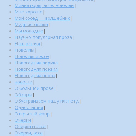
Миниатюры, эссе, новеллы
|
Мне хорошо
|
Мой сосед — волшебник
|
Мудрые сказки
|
Мы молодые
|
Научно-популярная проза
|
Наш взгляд
|
Новеллы
|
Новеллы и эссе
|
Новогодняя лирика
|
Новогодняя поэзия
|
Новогодняя проза
|
новости
|
О большой прозе.
|
Обзоры
|
Обустраиваем нашу планету.
|
Одностишия
|
Открытый жанр
|
Очерки
|
Очерки и эссе.
|
Очерки, эссе
|