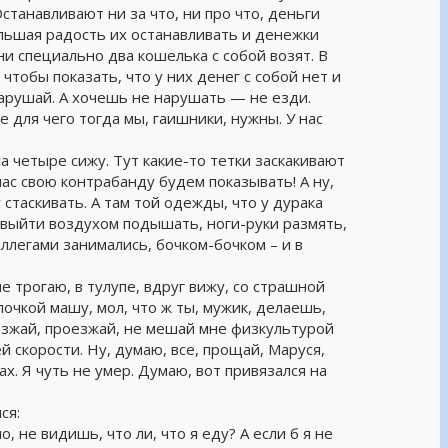
Останавливают ни за что, ни про что, деньги
ольшая радость их останавливать и денежки
они специально два кошелька с собой возят. В
 чтобы показать, что у них денег с собой нет и
нарушай. А хочешь не нарушать — не езди.
 для чего тогда мы, гаишники, нужны. У нас
аса четыре сижу. Тут какие-то тетки заскакивают
ас свою контрабанду будем показывать! А ну,
стаскивать. А там той одежды, что у дурака
 выйти воздухом подышать, ноги-руки размять,
ллегами занимались, бочком-бочком – и в
е трогаю, в тулупе, вдруг вижу, со страшной
лочкой машу, мол, что ж ты, мужик, делаешь,
езжай, проезжай, не мешай мне физкультурой
ей скорости. Ну, думаю, все, прощай, Маруся,
х. Я чуть не умер. Думаю, вот привязался на
ся:
 не видишь, что ли, что я еду? А если б я не