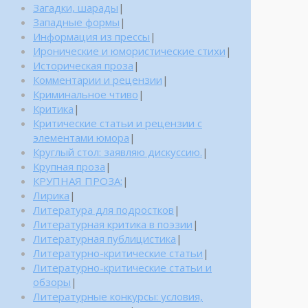
Загадки, шарады
|
Западные формы
|
Информация из прессы
|
Иронические и юмористические стихи
|
Историческая проза
|
Комментарии и рецензии
|
Криминальное чтиво
|
Критика
|
Критические статьи и рецензии с
элементами юмора
|
Круглый стол: заявляю дискуссию.
|
Крупная проза
|
КРУПНАЯ ПРОЗА:
|
Лирика
|
Литература для подростков
|
Литературная критика в поэзии
|
Литературная публицистика
|
Литературно-критические статьи
|
Литературно-критические статьи и
обзоры
|
Литературные конкурсы: условия,