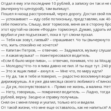
Отдал я ему эти последние 10 рублей, а записку он так и не
(вычеркнуто цензурой), там выпишут.
Пошел я назад расстроенный, через дорогу. Достал свой п
— успокаивает — иду себе потихоньку, представляю, как 4
себе помогать. Слышу, визг тормозов, меня аж в сторону бр
этот крутой на своем «Форде» тормознул. Думаю, удрать и
врубил и уже подъезжает, пока я тут слюни пускал.
— Тебя как зовут, гаевый? – спрашивает. Чо ты (вычеркнут
что, жить спокойно не хочется?
— Капитан Петров, — отвечаю. — Задумался, музыку слушал
— А какая музыка? — поинтересовался водитель.
«Если б было море пива», — отвечаю, понимая, что за Моцарт
— Молодец! Что-то я пива давно не пил. И ты еще тут. 240 р
— Это ж ящик пива! – ахнул я. — Мне что, по миру идти?
— Ну да, так я тебе и поверил, — радостно воскликнул води
дирижируешь. А я уже два месяца своего любимого «Глинско
— Да уж, посочувствовал я. – Прямо не жизнь, а малина. Нет
— Нету, говоришь, — помрачнел водитель. — Ладно, тогда
рублей, верну. Заодно и справку получишь.
Снял он с меня плеер и укатил, только его и видели.
От такой жизни, что мне еще оставалось, как не напиться? А