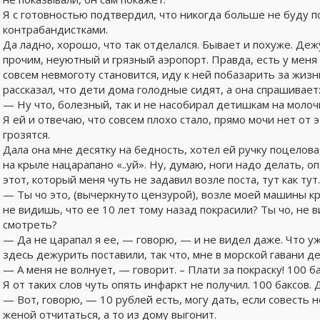
Я с готовностью подтвердил, что никогда больше не буду п
контрабандистками.
Да ладно, хорошо, что так отделался. Бывает и похуже. Д
прочим, неуютный и грязный аэропорт. Правда, есть у меня 
совсем невмоготу становится, иду к ней побазарить за жизн
рассказал, что дети дома голодные сидят, а она спрашивает
— Ну что, болезный, так и не насобирал детишкам на молоч
Я ей и отвечаю, что совсем плохо стало, прямо мочи нет от
грозятся.
Дала она мне десятку на бедность, хотел ей ручку поцелова
на крыле нацарапано «..уй». Ну, думаю, ноги надо делать, о
этот, который меня чуть не задавил возле поста, тут как тут.
— Ты чо это, (вычеркнуто цензурой), возле моей машины кр
не видишь, что ее 10 лет тому назад покрасили? Ты чо, не в
смотреть?
— Да не царапал я ее, — говорю, — и не видел даже. Что уж
здесь дежурить поставили, так что, мне в морской гавани д
— А меня не волнует, — говорит. – Плати за покраску! 100 ба
Я от таких слов чуть опять инфаркт не получил. 100 баксов. 
— Вот, говорю, — 10 рублей есть, могу дать, если совесть 
женой отчитаться, а то из дому выгонит.