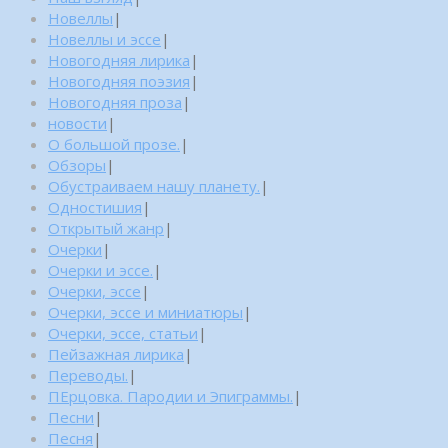
Новеллы
|
Новеллы и эссе
|
Новогодняя лирика
|
Новогодняя поэзия
|
Новогодняя проза
|
новости
|
О большой прозе.
|
Обзоры
|
Обустраиваем нашу планету.
|
Одностишия
|
Открытый жанр
|
Очерки
|
Очерки и эссе.
|
Очерки, эссе
|
Очерки, эссе и миниатюры
|
Очерки, эссе, статьи
|
Пейзажная лирика
|
Переводы.
|
ПЕрцовка. Пародии и Эпиграммы.
|
Песни
|
Песня
|