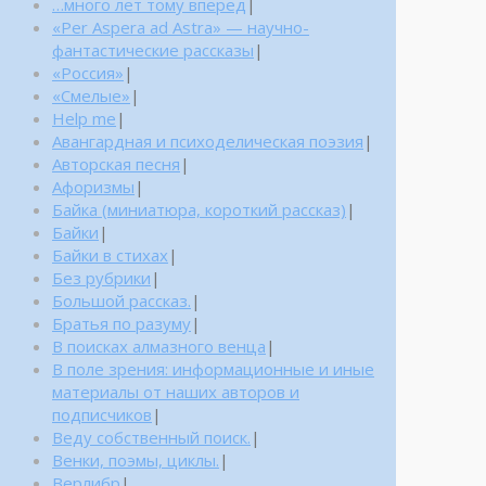
…много лет тому вперед
|
«Per Aspera ad Astra» — научно-
фантастические рассказы
|
«Россия»
|
«Смелые»
|
Help me
|
Авангардная и психоделическая поэзия
|
Авторская песня
|
Афоризмы
|
Байка (миниатюра, короткий рассказ)
|
Байки
|
Байки в стихах
|
Без рубрики
|
Большой рассказ.
|
Братья по разуму
|
В поисках алмазного венца
|
В поле зрения: информационные и иные
материалы от наших авторов и
подписчиков
|
Веду собственный поиск.
|
Венки, поэмы, циклы.
|
Верлибр
|