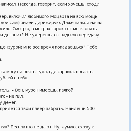
 написал. Некогда, говорит, если хочешь, сходи
леер, включил любимого Моцарта на всю мощь
0-вой симфонией дирижирую. Даже палкой начал
осило. Смотрю, в метрах сорока от меня опять
ли догонит? Не удерешь, он заднюю передачу
о цензурой) мне все время попадаешься? Тебе
.
а могут и опять туда, где справка, послать.
ублей с тебя.
тель. – Вон, музон имеешь, палкой
го» не пил.
у денег.
 придется твой плеер забрать. Найдешь 500
 как? Бесплатно не дают. Ну, думаю, схожу к