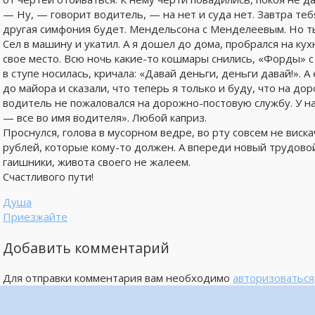
— Ну, — говорит водитель, — на нет и суда нет. Завтра те
другая симфония будет. Мендельсона с Менделеевым. Но т
Сел в машину и укатил. А я дошел до дома, пробрался на кух
свое место. Всю ночь какие-то кошмары снились, «Форды» с
в ступе носилась, кричала: «Давай деньги, деньги давай!». 
до майора и сказали, что теперь я только и буду, что на до
водитель не пожаловался на дорожно-постовую службу. У нас
— все во имя водителя». Любой каприз.
Проснулся, голова в мусорном ведре, во рту совсем не виск
рублей, которые кому-то должен. А впереди новый трудово
гаишники, живота своего не жалеем.
Счастливого пути!
Душа
Приезжайте
Добавить комментарий
Для отправки комментария вам необходимо
авторизоваться