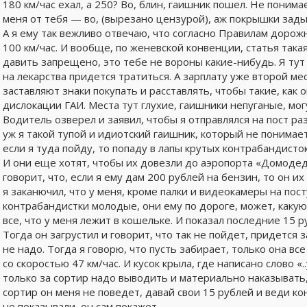
180 км/час ехал, а 250? Во, блин, гаишник пошел. Не понимае
меня от тебя — во, (вырезано цензурой), аж покрышки зад
А я ему так вежливо отвечаю, что согласно Правилам дорож
100 км/час. И вообще, по женевской конвенции, статья такая
давить запрещено, это тебе не вороны какие-нибудь. Я тут
на лекарства придется тратиться. А зарплату уже второй ме
заставляют знаки покупать и расставлять, чтобы такие, как 
дислокации ГАИ. Места тут глухие, гаишники непуганые, могу
Водитель озверел и заявил, чтобы я отправлялся на пост ра
уж я такой тупой и идиотский гаишник, который не понимает,
если я туда пойду, то попаду в лапы крутых контрабандисток
И они еще хотят, чтобы их довезли до аэропорта «Домодедо
говорит, что, если я ему дам 200 рублей на бензин, то он и
я заканючил, что у меня, кроме палки и видеокамеры на пост
контрабандистки молодые, они ему по дороге, может, какую
все, что у меня лежит в кошельке. И показал последние 15 р
Тогда он загрустил и говорит, что так не пойдет, придется з
не надо. Тогда я говорю, что пусть забирает, только она вс
со скоростью 47 км/час. И кусок крыла, где написано слово «.
только за сортир надо выводить и материально наказывать, но
сортир он меня не поведет, давай свои 15 рублей и веди к
не показывали, он сам покажет.