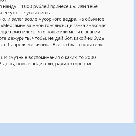
бя найду – 1000 рублей принесешь. Или тебе
ы ее уже не услышишь.
ню, и залег возле мусорного ведра, на обычное
 «Мерсами» за мной гонялись, цыганка знакомая
А еще приснилось, что повысили меня в звании
роге дежурить, чтобы, не дай бог, какой-нибудь
 с 1 апреля месячник: «Все на благо водителю
ач. И смутные воспоминания о каких-то 2000
й день, новые водители, ради которых мы,
.