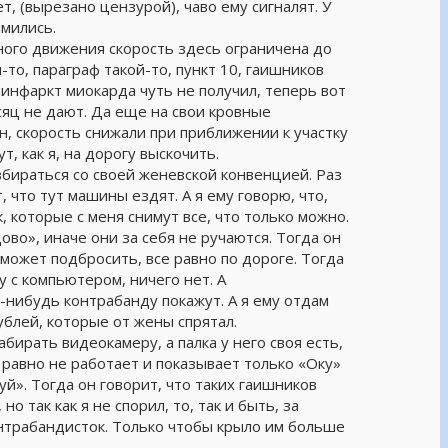
т, (вырезано цензурой), чаво ему сигналят. У
ымились.
ного движения скорость здесь ограничена до
-то, параграф такой-то, пункт 10, гаишников
 инфаркт миокарда чуть не получил, теперь вот
сяц не дают. Да еще на свои кровные
он, скорость снижали при приближении к участку
т, как я, на дорогу выскочить.
збираться со своей женевской конвенцией. Раз
 что тут машины ездят. А я ему говорю, что,
, которые с меня снимут все, что только можно.
во», иначе они за себя не ручаются. Тогда он
х может подбросить, все равно по дороге. Тогда
у с компьютером, ничего нет. А
-нибудь контрабанду покажут. А я ему отдам
ублей, которые от жены спрятал.
абирать видеокамеру, а палка у него своя есть,
е равно не работает и показывает только «Оку»
.уй». Тогда он говорит, что таких гаишников
 так как я не спорил, то, так и быть, за
онтрабандисток. Только чтобы крыло им больше