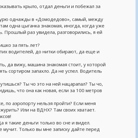
оказывать крыло, отдал деньги и побежал за
ежурю однажды в «Домодедово», самый, между
там одна цыганка знакомая, иногда, когда уже
ь. Прошлый раз увидела, разговорились, я ей
:
ишко за пять лет?
 этих водителей, до нитки обирают, да еще и
ть, да вижу, машина знакомая стоит, у которой
пять сортиром запахло. Да не успел. Водитель
утишься? Ты чо это на ней нацарапал? Ты чо,
идишь, что она как новая, если за 100 метров
е, по аэропорту нельзя пройти? Если меня
ежурить? Или на ВДНХ? Там своих хватает.
ксов!
Да я такие деньги только во сне и видел.
не мучит. Только вы мне записку дайте перед