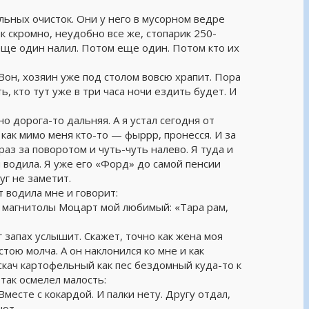
ельных очисток. Они у него в мусорном ведре
к скромно, неудобно все же, стопарик 250-
еще один налил. Потом еще один. Потом кто их
 Вон, хозяин уже под столом вовсю храпит. Пора
ь, кто тут уже в три часа ночи ездить будет. И
о дорога-то дальняя. А я устал сегодня от
 как мимо меня кто-то — фыррр, пронесся. И за
раз за поворотом и чуть-чуть налево. Я туда и
й водила. Я уже его «Форд» до самой пенсии
уг не заметит.
т водила мне и говорит:
з магнитолы Моцарт мой любимый: «Тара рам,
 запах услышит. Скажет, точно как жена моя
 стою молча. А он наклонился ко мне и как
искач картофельный как пес бездомный куда-то к
так осмелел малость:
месте с кокардой. И палки нету. Другу отдал,
ают.