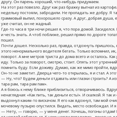
другу. Он парень хороший, что-нибудь придумаем.
На этот раз повезло. Друг как раз бражку выгнал из картоф
недельку постояли, забродили. Не пропадать же добру. Я та
граммовый выпил, похорошело сразу. А друг, добрая душа, 
уже считал, он не жадный.
Где-то часа в три ночи решил я, что пора домой. Засиделся.
и честь знать. А чтоб поближе, решил прямо по дороге топат
пошел.
Почти дошел. Несколько раз, правда, отдохнуть пришлось, н
этого ненормального водителя бегать. Только вспомнил, ик,
поворот. А мне метров триста до дома всего и осталось. Как 
иду. Только за поворот, смотрю, стоит. Опять этот утренни
помнить буду. Если доживу. Думаю, как же мимо пройти, вдр
Он-то не заметит. Дверца чего-то открылась, я и стал. А это
— Ну, что? Будем деньги отдавать или глазки строить? А и
тара рам, тара рам пам».
А я боюсь к нему ближе приблизиться, отворачиваюсь. Вдруг
ненаглядная: «Как пить, так деньги есть!». И скалкой. Я так и
выдохнул каким-то вискачом. Я его как вдохнул, там мой оч
мочевому пузырю опустился. Видать, место освобождал. И я 
— Нету, — говорю, — у меня денег. Хочешь, погоны отдам! В
от чертей отбиваться. К нему черти повадились, покоя не д