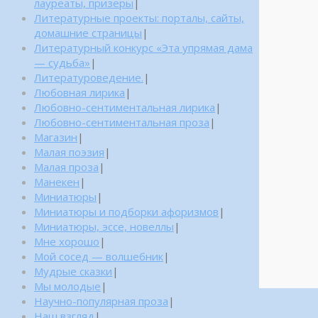
лауреаты, призеры
|
Литературные проекты: порталы, сайты,
домашние страницы
|
Литературный конкурс «Эта упрямая дама
— судьба»
|
Литературоведение.
|
Любовная лирика
|
Любовно-сентиментальная лирика
|
Любовно-сентиментальная проза
|
Магазин
|
Малая поэзия
|
Малая проза
|
Манекен
|
Миниатюры
|
Миниатюры и подборки афоризмов
|
Миниатюры, эссе, новеллы
|
Мне хорошо
|
Мой сосед — волшебник
|
Мудрые сказки
|
Мы молодые
|
Научно-популярная проза
|
Наш взгляд
|