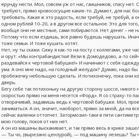
ерунду нести. Мол, совсем уж от нас, гаишников, спасу нет. 
требуют, прямо кровососущие какие-то. Думают, для нас б
требовать. Какая ж это радость, если требуй, не требуй, а 
одном рублей 10-20, а в другом все остальное. Это для того,
вообще они не местные, сами побираются. Нет денег – не 
Потому что если ездишь, все равно будешь нарушать. Иначе
тоже семьи. И тоже кушать хотят.
Нет, ну ты скажи. Сижу я как-то на посту с коллегами, уже ч
и орут: «Мы контрабандистки! Вези в Домодедово, а-то сейч
раздевайся к чертовой бабушке!» И начинают с себя одежду 
ума. А оно мне надо, на голодный желудок? Думаю, надо бы
пробежечку небольшую сделать. И потихонечку, пока они ко
дверь.
Бегу себе так потихоньку на другую сторону шоссе, никого н
скоростью прямо на меня несется «Форд». Я со страху-то па
отворачивай, задавишь ведь к чертовой бабушке. Мол, про
заниматься. А он, значит, наоборот, прямо за мной, да на вс
сейчас валенки оттопчет. Затормозил-таки в пяти сантиметра
мою голову, покоя от них нет.
А он из машины выскакивает, и так прямо весь в крике зашел
— Ты чо, (вырезано цензурой), — под машину лезешь? Ты чо,