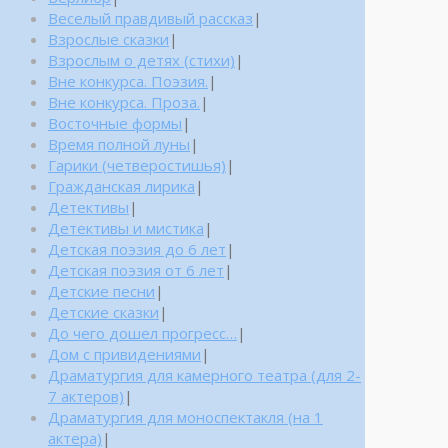
Веселый правдивый рассказ
|
Взрослые сказки
|
Взрослым о детях (стихи)
|
Вне конкурса. Поэзия.
|
Вне конкурса. Проза.
|
Восточные формы
|
Время полной луны
|
Гарики (четверостишья)
|
Гражданская лирика
|
Детективы
|
Детективы и мистика
|
Детская поэзия до 6 лет
|
Детская поэзия от 6 лет
|
Детские песни
|
Детские сказки
|
До чего дошел прогресс…
|
Дом с привидениями
|
Драматургия для камерного театра (для 2-
7 актеров)
|
Драматургия для моноспектакля (на 1
актера)
|