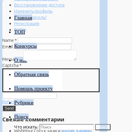
Восстановление доступа
Изменить профиль
Главная
Забыли пароль?
Регистрация
Войти
ТОП
Name
*
Конкурсы
Email
*
Message
*
О нас
Captcha
*
Обратная связь
Помощь проекту
Refresh
Рубрики
Поиск
Свежие комментарии
Что искать:
Поиск
WishHour.Com
к записи
Riobet Казино: