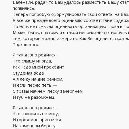
Валентин, рада что Вам удалось разместить Вашу ста
появились.
Теперь попробую сформулировать свои ответы на Ваш
Я все же прежде всего оцениваю соответствие содер
То есть нет смысла оценивать организацию слова в фо
Может быть, поэтому я с такой неприязнью отношусь к
тем, которые можно измерить. Как Вы оцените, скажем
Тарковского:
Я так давно родился,
Что слышу иногда,
Как надо мной проходит
Студеная вода.
А я лежу на дне речном,
И если песню петь —
С травы начнем, песку зачерпнем
И губ не разомкнем.
Я так давно родился,
Что говорить не могу,
И город мне приснился
На каменном берегу.