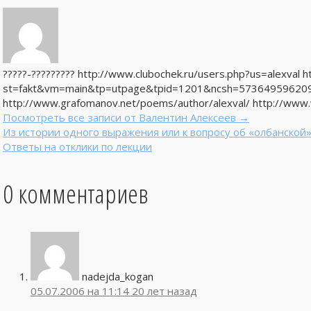
?????-????????? http://www.clubochek.ru/users.php?us=alexval htt
st=fakt&vm=main&tp=utpage&tpid=1201&ncsh=573649596209665
http://www.grafomanov.net/poems/author/alexval/ http://www
Посмотреть все записи от Валентин Алексеев
→
Из истории одного выражения или к вопросу об «олбанской
Ответы на отклики по лекции
0 комментариев
nadejda_kogan
05.07.2006 на 11:14
20 лет назад