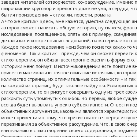
заведет читателей сотворчество, со-рассуждение. Именно
широчайший кругозор и зрелость даже не ума, а сердца, ч
бытия произведения – стиха ли, повести, романа.
А что же критик? Здесь, мне кажется, уместна следующая ан
авторов сможет написать общую историю, ну скажем, франц
исследование, посвященное, опять же к примеру, скандинав
детальных и конкретных исследований, на материале кото
Каждое такое исследование неизбежно коснется каких-то ч
феноменов. Так и критик – прежде, чем он сможет перейти
стихотворения, он обязан всесторонне оценить форму его.
Историки меня поймут. В источниковедении есть понятие в
привести максимально точное описание источника, которым 
количество страниц, их отличительные особенности – и так
на каждой из страниц, буде таковые найдутся. Если критик
стихотворения, то он рискует совершить одну из трех свои
раскрыть суть упомянутых ошибок. Во-первых, любое сужде
всегда будет вызывать упрек в субъективности. Отвести 
объективных аргументов, каковыми являются характеристик
может привести и к тому, что критик окажется перед искуш
переживания за объективное рассуждение. Что, в свою очер
вчитыванию в стихотворение своего содержания, к подмене
Опровергнуть такую точку зрения невозможно, ибо она зижде