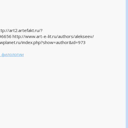
p://art2.artefakt.ru/?
6 http://www.art-e-lit.ru/authors/alekseev/
.wplanet.ru/index.php?show=author&id=973
» филологии