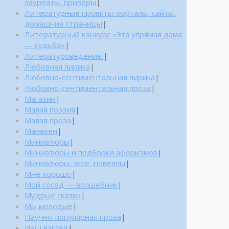
лауреаты, призеры
|
Литературные проекты: порталы, сайты,
домашние страницы
|
Литературный конкурс «Эта упрямая дама
— судьба»
|
Литературоведение.
|
Любовная лирика
|
Любовно-сентиментальная лирика
|
Любовно-сентиментальная проза
|
Магазин
|
Малая поэзия
|
Малая проза
|
Манекен
|
Миниатюры
|
Миниатюры и подборки афоризмов
|
Миниатюры, эссе, новеллы
|
Мне хорошо
|
Мой сосед — волшебник
|
Мудрые сказки
|
Мы молодые
|
Научно-популярная проза
|
Наш взгляд
|