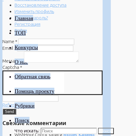
Восстановление доступа
Изменить профиль
Главная
Забыли пароль?
Регистрация
Войти
ТОП
Name
*
Конкурсы
Email
*
Message
*
О нас
Captcha
*
Обратная связь
Помощь проекту
Refresh
Рубрики
Поиск
Свежие комментарии
Что искать:
Поиск
WishHour.Com
к записи
Riobet Казино: