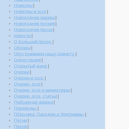
Новеллы
|
Новеллы и эссе
|
Новогодняя лирика
|
Новогодняя поэзия
|
Новогодняя проза
|
новости
|
О большой прозе.
|
Обзоры
|
Обустраиваем нашу планету.
|
Одностишия
|
Открытый жанр
|
Очерки
|
Очерки и эссе.
|
Очерки, эссе
|
Очерки, эссе и миниатюры
|
Очерки, эссе, статьи
|
Пейзажная лирика
|
Переводы.
|
ПЕрцовка. Пародии и Эпиграммы.
|
Песни
|
Песня
|