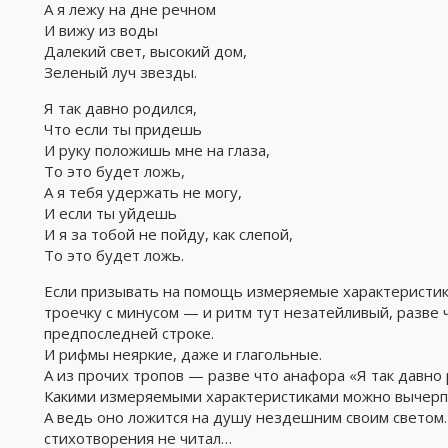
А я лежу на дне речном
И вижу из воды
Далекий свет, высокий дом,
Зеленый луч звезды.
Я так давно родился,
Что если ты придешь
И руку положишь мне на глаза,
То это будет ложь,
А я тебя удержать не могу,
И если ты уйдешь
И я за тобой не пойду, как слепой,
То это будет ложь.
Если призывать на помощь измеряемые характеристики
троечку с минусом — и ритм тут незатейливый, разве 
предпоследней строке.
И рифмы неяркие, даже и глагольные.
А из прочих тропов — разве что анафора «Я так давно
Какими измеряемыми характеристиками можно вычерпа
А ведь оно ложится на душу нездешним своим светом. 
стихотворения не читал…