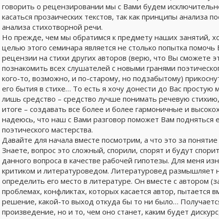
говорить о рецензировании мы с Вами будем исключительн
касаться прозаических текстов, так как принципы анализа 
анализа стихотворной речи.
Но прежде, чем мы обратимся к предмету наших занятий, х
целью этого семинара является не столько попытка помочь 
рецензии на стихи других авторов (верю, что Вы сможете э
познакомить всех слушателей с новыми гранями поэтическог
кого-то, возможно, и по-старому, но подзабытому) прикоснут
его бытия в стихе… То есть я хочу донести до Вас простую 
лишь средство – средство лучше понимать речевую стихию, 
итоге – создавать все более и более гармоничные и высок
надеюсь, что наш с Вами разговор поможет Вам подняться 
поэтического мастерства.
Давайте для начала вместе посмотрим, а что это за понятие
Знаете, вопрос это сложный, спорили, спорят и будут спор
данного вопроса в качестве рабочей гипотезы. Для меня и
критиком и литературоведом. Литературовед размышляет н
определить его место в литературе. Он вместе с автором (з
проблемах, конфликтах, которых касается автор, пытается в
решение, какой-то выход откуда бы то ни было… Получаетс
произведение, но и то, чем оно станет, каким будет диску