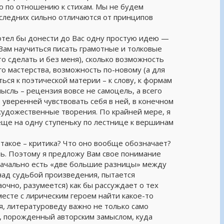
о по отношению к стихам. Мы не будем
последних сильно отличаются от принципов
отел бы донести до Вас одну простую идею —
Вам научиться писать грамотные и толковые
то сделать и без меня), сколько возможность
о мастерства, возможность по-новому (а для
ься к поэтической материи – к слову, к формам
мысль – рецензия вовсе не самоцель, а всего
уверенней чувствовать себя в ней, в конечном
охудожественные творения. По крайней мере, я
еще на одну ступеньку по лестнице к вершинам
 такое – критика? Что оно вообще обозначает?
ить. Поэтому я предложу Вам свое понимание
значально есть «две большие разницы» между
ад судьбой произведения, пытается
аочно, разумеется) как бы рассуждает о тех
месте с лирическим героем найти какое-то
я, литературоведу важно не только само
рс, порожденный авторским замыслом, куда