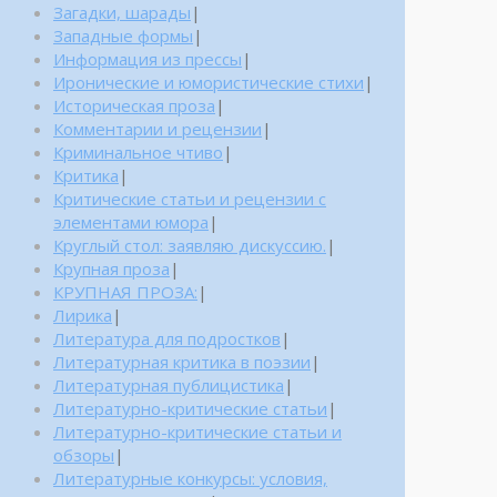
Загадки, шарады
|
Западные формы
|
Информация из прессы
|
Иронические и юмористические стихи
|
Историческая проза
|
Комментарии и рецензии
|
Криминальное чтиво
|
Критика
|
Критические статьи и рецензии с
элементами юмора
|
Круглый стол: заявляю дискуссию.
|
Крупная проза
|
КРУПНАЯ ПРОЗА:
|
Лирика
|
Литература для подростков
|
Литературная критика в поэзии
|
Литературная публицистика
|
Литературно-критические статьи
|
Литературно-критические статьи и
обзоры
|
Литературные конкурсы: условия,