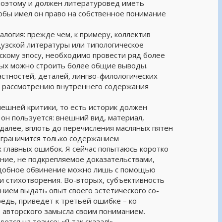
 поэтому и должен литературовед иметь
тобы имел он право на собственное понимание
алогия: прежде чем, к примеру, коллектив
узской литературы или типологическое
скому эпосу, необходимо провести ряд более
рых можно строить более общие выводы.
астностей, деталей, лингво-филологических
 к рассмотрению внутреннего содержания
нешней критики, то есть историк должен
он пользуется: внешний вид, материал,
 далее, вплоть до перечисления масляных пятен
 ограничится только содержанием
х главных ошибок. Я сейчас попытаюсь коротко
ние, не подкрепляемое доказательствами,
подобное обвинение можно лишь с помощью
и стихотворения. Во-вторых, субъективность
ением выдать опыт своего эстетического со-
едь, приведет к третьей ошибке – ко
 авторского замысла своим пониманием.
тся на тезисе: «Я так сказал!».