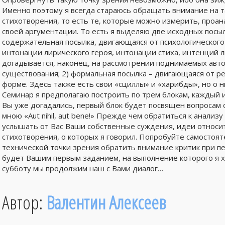
Именно поэтому я всегда стараюсь обращать внимание на т
стихотворения, то есть те, которые можно измерить, проан
своей аргументации. То есть я выделяю две исходных посы
содержательная посылка, двигающаяся от психологического
интонации лирического героя, интонации стиха, интенций л
догадывается, наконец, на рассмотрении поднимаемых авто
существования; 2) формальная посылка – двигающаяся от ре
форме. Здесь также есть свои «сциллы» и «харибды», но о н
Семинар я предполагаю построить по трем блокам, каждый и
Вы уже догадались, первый блок будет посвящен вопросам 
мною «Aut nihil, aut bene!» Прежде чем обратиться к анали
услышать от Вас Ваши собственные суждения, идеи относит
стихотворения, о которых я говорил. Попробуйте самостоят
технической точки зрения обратить внимание критик при п
будет Вашим первым заданием, на выполнение которого я хо
субботу мы продолжим наш с Вами диалог…
Автор:
Валентин Алексеев