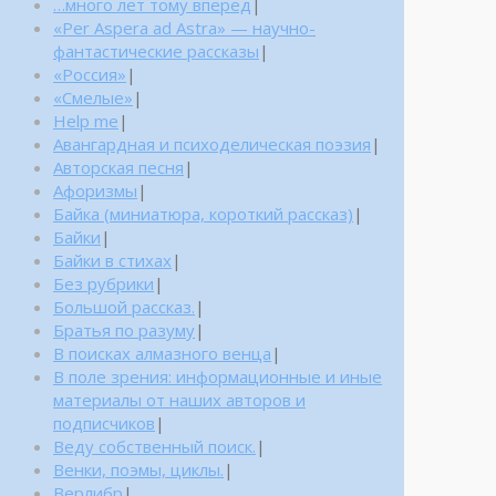
…много лет тому вперед
|
«Per Aspera ad Astra» — научно-
фантастические рассказы
|
«Россия»
|
«Смелые»
|
Help me
|
Авангардная и психоделическая поэзия
|
Авторская песня
|
Афоризмы
|
Байка (миниатюра, короткий рассказ)
|
Байки
|
Байки в стихах
|
Без рубрики
|
Большой рассказ.
|
Братья по разуму
|
В поисках алмазного венца
|
В поле зрения: информационные и иные
материалы от наших авторов и
подписчиков
|
Веду собственный поиск.
|
Венки, поэмы, циклы.
|
Верлибр
|