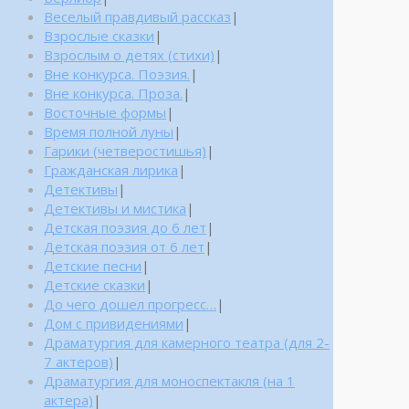
Веселый правдивый рассказ
|
Взрослые сказки
|
Взрослым о детях (стихи)
|
Вне конкурса. Поэзия.
|
Вне конкурса. Проза.
|
Восточные формы
|
Время полной луны
|
Гарики (четверостишья)
|
Гражданская лирика
|
Детективы
|
Детективы и мистика
|
Детская поэзия до 6 лет
|
Детская поэзия от 6 лет
|
Детские песни
|
Детские сказки
|
До чего дошел прогресс…
|
Дом с привидениями
|
Драматургия для камерного театра (для 2-
7 актеров)
|
Драматургия для моноспектакля (на 1
актера)
|