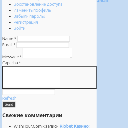
Восстановление доступа
Изменить профиль
Забыли пароль?
Регистрация
Войти
Name
*
Email
*
Message
*
Captcha
*
Refresh
Свежие комментарии
WishHour.Com
к записи
Riobet Казино: