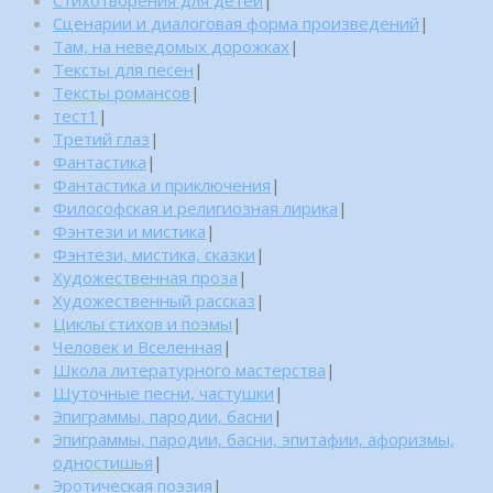
Сценарии и диалоговая форма произведений
|
Там, на неведомых дорожках
|
Тексты для песен
|
Тексты романсов
|
тест1
|
Третий глаз
|
Фантастика
|
Фантастика и приключения
|
Философская и религиозная лирика
|
Фэнтези и мистика
|
Фэнтези, мистика, сказки
|
Художественная проза
|
Художественный рассказ
|
Циклы стихов и поэмы
|
Человек и Вселенная
|
Школа литературного мастерства
|
Шуточные песни, частушки
|
Эпиграммы, пародии, басни
|
Эпиграммы, пародии, басни, эпитафии, афоризмы,
одностишья
|
Эротическая поэзия
|