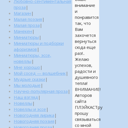
Любовно-сентиментальная
внимание
проза
|
и
Магазин
|
понравится
Малая поэзия
|
так, что
Малая проза
|
Вам
Манекен
|
захочется
Миниатюры
|
вернуться
Миниатюры и подборки
сюда еще
афоризмов
|
раз!..
Миниатюры, эссе,
Желаю
новеллы
|
успехов,
Мне хорошо
|
радости и
Мой сосед — волшебник
|
душевного
Мудрые сказки
|
тепла!
Мы молодые
|
ВНИМАНИЕ!
Научно-популярная проза
|
Авторов
Наш взгляд
|
сайта
Новеллы
|
ПЛЭЙКАСТру
Новеллы и эссе
|
прошу
Новогодняя лирика
|
связываться
Новогодняя поэзия
|
со мной
Новогодняя проза
|