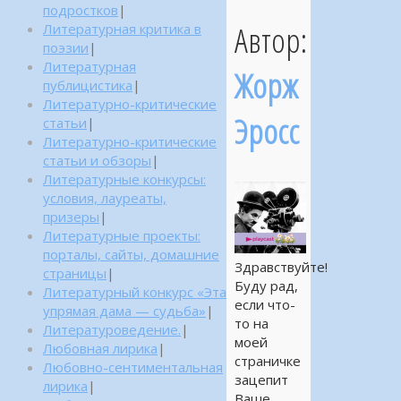
подростков
|
Автор:
Литературная критика в
поэзии
|
Литературная
Жорж
публицистика
|
Литературно-критические
Эросс
статьи
|
Литературно-критические
статьи и обзоры
|
Литературные конкурсы:
условия, лауреаты,
призеры
|
Литературные проекты:
порталы, сайты, домашние
Здравствуйте!
страницы
|
Буду рад,
Литературный конкурс «Эта
если что-
упрямая дама — судьба»
|
то на
Литературоведение.
|
моей
Любовная лирика
|
страничке
Любовно-сентиментальная
зацепит
лирика
|
Ваше