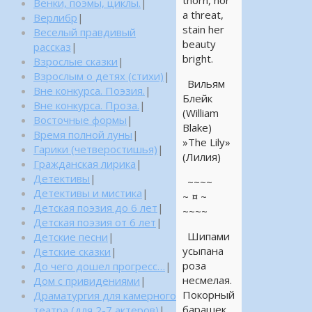
thorn, nor
Венки, поэмы, циклы.
|
a threat,
Верлибр
|
stain her
Веселый правдивый
beauty
рассказ
|
bright.
Взрослые сказки
|
Взрослым о детях (стихи)
|
Вильям
Вне конкурса. Поэзия.
|
Блейк
Вне конкурса. Проза.
|
(William
Восточные формы
|
Blake)
Время полной луны
|
»The Lily»
Гарики (четверостишья)
|
(Лилия)
Гражданская лирика
|
Детективы
|
~~~~
Детективы и мистика
|
~ ¤ ~
Детская поэзия до 6 лет
|
~~~~
Детская поэзия от 6 лет
|
Шипами
Детские песни
|
усыпана
Детские сказки
|
роза
До чего дошел прогресс…
|
несмелая.
Дом с привидениями
|
Покорный
Драматургия для камерного
барашек
театра (для 2-7 актеров)
|