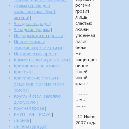
рогами
Драматургия для
грозит.
моноспектакля (на 1
Лишь
актера)
|
сластью
Загадки, шарады
|
любви
Западные формы
|
упоённая
Информация из прессы
|
лилия
Иронические и
белая
юмористические стихи
|
Не
Историческая проза
|
защищает
Комментарии и рецензии
|
ничем
Криминальное чтиво
|
своей
Критика
|
яркой
Критические статьи и
красы!
рецензии с элементами
юмора
|
~~~~
Круглый стол: заявляю
~ ¤ ~
дискуссию.
|
~~~~
Крупная проза
|
КРУПНАЯ ПРОЗА:
|
12 Июня
Лирика
|
2007 года
Литература для