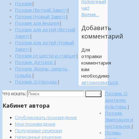
полночный
Поэзия
|
час!
Поэзия (Ветхий Завет)
|
Время…
Поэзия (Новый Завет)
|
Поэзия для Андрея
|
Добавить
Поэзия для детей (Ветхий
комментарий
Завет)
|
Поэзия для детей (Новый
Завет)
|
Для
Поэзия от шести и старше
|
отправки
Поэзия. Детское.
|
комментария
Поэзия. Жизнь, смерть,
вам
судьба.
|
необходимо
Поэзия. О городах
|
авторизоваться
.
Поэзия. О
Что искать:
Поиск
деятелях
Кабинет автора
культуры.
|
Поэзия.
Опубликовать произведение
Эмиграция и
Мои произведения
ностальгия.
|
Полученные рецензии
Поэмы,
Написанные рецензии
циклы