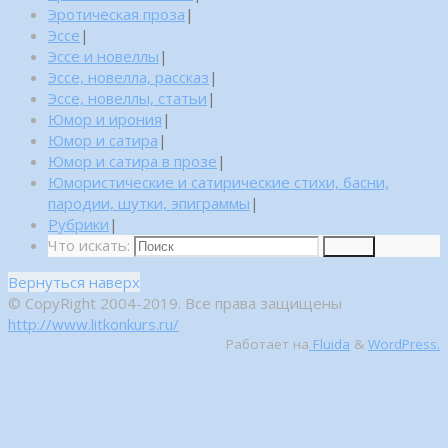
Эротическая проза
|
Эссе
|
Эссе и новеллы
|
Эссе, новелла, рассказ
|
Эссе, новеллы, статьи
|
Юмор и ирония
|
Юмор и сатира
|
Юмор и сатира в прозе
|
Юмористические и сатирические стихи, басни,
пародии, шутки, эпиграммы
|
Рубрики
|
Что искать:
Поиск
Вернуться наверх
© CopyRight 2004-2019. Все права защищены
http://www.litkonkurs.ru/
Работает на
Fluida
&
WordPress.