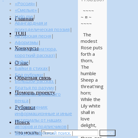
«Россия»
|
«Смелые»
|
~~~~
Help me
|
~ ¤ ~
Главная
Авангардная и
~~~~
психоделическая поэзия
|
ТОП
The
Авторская песня
|
modest
Афоризмы
|
Rose puts
Конкурсы
Байка (миниатюра,
forth a
короткий рассказ)
|
thorn,
Байки
|
О нас
The
Байки в стихах
|
humble
Без рубрики
|
Обратная связь
Sheep a
Большой рассказ.
|
threat’ning
Братья по разуму
|
Помощь проекту
horn;
В поисках алмазного
While the
венца
|
Lily white
Рубрики
В поле зрения:
shall in
информационные и иные
love
материалы от наших
Поиск
delight,
авторов и подписчиков
|
Nor a
Что искать:
Веду собственный поиск.
|
Поиск