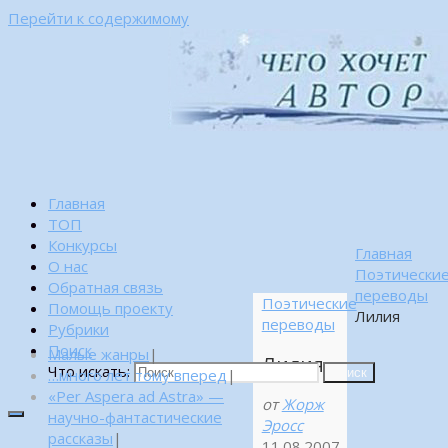
Перейти к содержимому
Главная
ТОП
Конкурсы
Главная
О нас
Поэтически
Обратная связь
переводы
Поэтические
Помощь проекту
Лилия
переводы
Рубрики
Поиск
Малые жанры
|
Лилия
Что искать:
…много лет тому вперед
|
Поиск
«Per Aspera ad Astra» —
от
Жорж
научно-фантастические
Эросс
рассказы
|
11.08.2007