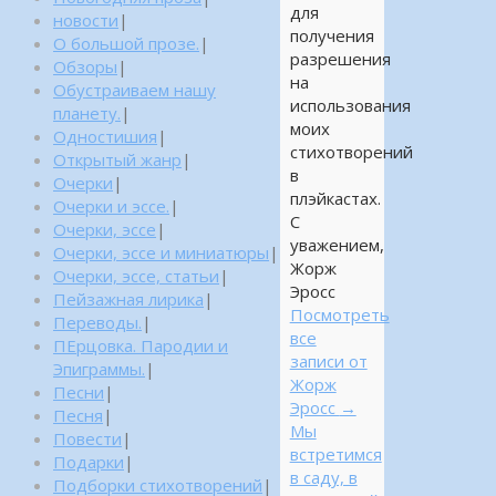
для
новости
|
получения
О большой прозе.
|
разрешения
Обзоры
|
на
Обустраиваем нашу
использования
планету.
|
моих
Одностишия
|
стихотворений
Открытый жанр
|
в
Очерки
|
плэйкастах.
Очерки и эссе.
|
С
Очерки, эссе
|
уважением,
Очерки, эссе и миниатюры
|
Жорж
Очерки, эссе, статьи
|
Эросс
Пейзажная лирика
|
Посмотреть
Переводы.
|
все
ПЕрцовка. Пародии и
записи от
Эпиграммы.
|
Жорж
Песни
|
Эросс
→
Песня
|
Мы
Повести
|
встретимся
Подарки
|
в саду, в
Подборки стихотворений
|