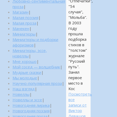
"Отпечатки",
Любовно-сентиментальная
"54
проза
|
случая",
Магазин
|
"Мольба".
Малая поэзия
|
В 2003
Малая проза
|
году
Манекен
|
прошла
Миниатюры
|
подборка
Миниатюры и подборки
стихов в
афоризмов
|
"толстом"
Миниатюры, эссе,
журнале
новеллы
|
"Русский
Мне хорошо
|
путь".
Мой сосед — волшебник
|
Занял
Мудрые сказки
|
первое
Мы молодые
|
место в
Научно-популярная проза
|
Кос
Наш взгляд
|
Посмотреть
Новеллы
|
все
Новеллы и эссе
|
записи от
Новогодняя лирика
|
Виктор
Новогодняя поэзия
|
Левашов
Новогодняя проза
|