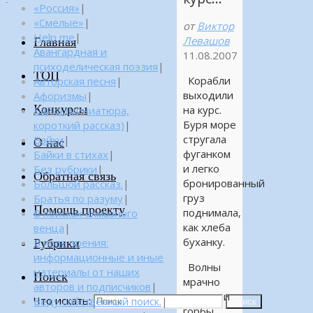
«Россия»
|
«Смелые»
|
от
Виктор
Help me
|
Левашов
Главная
Авангардная и
11.08.2007
психоделическая поэзия
|
ТОП
Корабли
Авторская песня
|
выходили
Афоризмы
|
Конкурсы
на курс.
Байка (миниатюра,
Буря море
короткий рассказ)
|
стругала
Байки
|
О нас
фуганком
Байки в стихах
|
и легко
Без рубрики
|
Обратная связь
бронированный
Большой рассказ.
|
груз
Братья по разуму
|
Помощь проекту
поднимала,
В поисках алмазного
как хлеба
венца
|
буханку.
Рубрики
В поле зрения:
информационные и иные
Волны
материалы от наших
Поиск
мрачно
авторов и подписчиков
|
вздували
Что искать:
Веду собственный поиск.
|
Поиск
горбы,