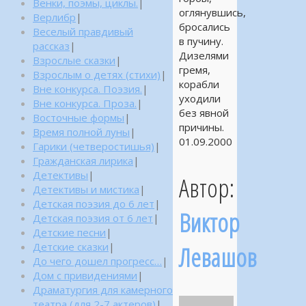
Венки, поэмы, циклы.
|
оглянувшись,
Верлибр
|
бросались
Веселый правдивый
в пучину.
рассказ
|
Дизелями
Взрослые сказки
|
гремя,
Взрослым о детях (стихи)
|
корабли
Вне конкурса. Поэзия.
|
уходили
Вне конкурса. Проза.
|
без явной
Восточные формы
|
причины.
Время полной луны
|
01.09.2000
Гарики (четверостишья)
|
Гражданская лирика
|
Детективы
|
Автор:
Детективы и мистика
|
Детская поэзия до 6 лет
|
Виктор
Детская поэзия от 6 лет
|
Детские песни
|
Детские сказки
|
Левашов
До чего дошел прогресс…
|
Дом с привидениями
|
Драматургия для камерного
театра (для 2-7 актеров)
|