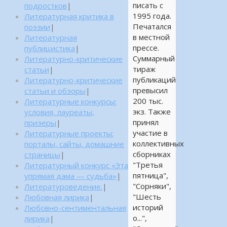
писать с
подростков
|
1995 года.
Литературная критика в
Печатался
поэзии
|
в местной
Литературная
прессе.
публицистика
|
Суммарный
Литературно-критические
тираж
статьи
|
публикаций
Литературно-критические
превысил
статьи и обзоры
|
200 тыс.
Литературные конкурсы:
экз. Также
условия, лауреаты,
принял
призеры
|
участие в
Литературные проекты:
коллективных
порталы, сайты, домашние
сборниках
страницы
|
"Третья
Литературный конкурс «Эта
пятница",
упрямая дама — судьба»
|
"Сорняки",
Литературоведение.
|
"Шесть
Любовная лирика
|
историй
Любовно-сентиментальная
о...",
лирика
|