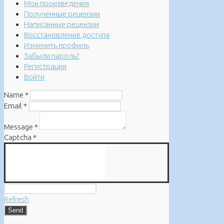
Мои произведения
Полученные рецензии
Написанные рецензии
Восстановление доступа
Изменить профиль
Забыли пароль?
Регистрация
Войти
Name
*
Email
*
Message
*
Captcha
*
Refresh