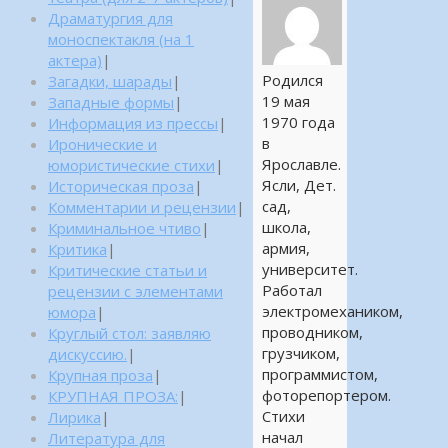
Драматургия для
моноспектакля (на 1
актера)
|
Родился
Загадки, шарады
|
19 мая
Западные формы
|
1970 года
Информация из прессы
|
в
Иронические и
Ярославле.
юмористические стихи
|
Ясли, Дет.
Историческая проза
|
сад,
Комментарии и рецензии
|
школа,
Криминальное чтиво
|
армия,
Критика
|
университет.
Критические статьи и
Работал
рецензии с элементами
электромехаником,
юмора
|
проводником,
Круглый стол: заявляю
грузчиком,
дискуссию.
|
программистом,
Крупная проза
|
фоторепортером.
КРУПНАЯ ПРОЗА:
|
Стихи
Лирика
|
начал
Литература для