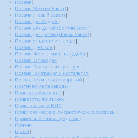
Поэзия
|
Поэзия (Ветхий Завет)
|
Поэзия (Новый Завет)
|
Поэзия для Андрея
|
Поэзия для детей (Ветхий Завет)
|
Поэзия для детей (Новый Завет)
|
Поэзия от шести и старше
|
Поэзия. Детское.
|
Поэзия. Жизнь, смерть, судьба.
|
Поэзия. О городах
|
Поэзия. О деятелях культуры.
|
Поэзия. Эмиграция и ностальгия.
|
Поэмы, циклы стихотворений
|
Поэтические переводы
|
Приветствия в прозе
|
Приветствия в стихах
|
Приключения и НПЛ
|
Приключенческие юмористические рассказы
|
Примеры, мнения, суждения
|
Притчи
|
Проза
|
Проза (художественная, публицистическая)
|