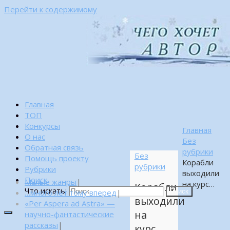
Перейти к содержимому
Главная
ТОП
Конкурсы
Главная
О нас
Без
Обратная связь
рубрики
Без
Помощь проекту
Корабли
рубрики
Рубрики
выходили
Поиск
Малые жанры
|
на курс…
Корабли
Что искать:
…много лет тому вперед
|
Поиск
выходили
«Per Aspera ad Astra» —
на
научно-фантастические
рассказы
|
курс…