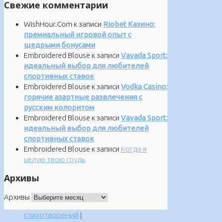
Свежие комментарии
WishHour.Com
к записи
Riobet Казино:
премиальный игровой опыт с
щедрыми бонусами
Embroidered Blouse
к записи
Vavada Sport:
идеальный выбор для любителей
спортивных ставок
Embroidered Blouse
к записи
Vodka Casino:
горячие азартные развлечения с
русским колоритом
Embroidered Blouse
к записи
Vavada Sport:
идеальный выбор для любителей
спортивных ставок
Embroidered Blouse
к записи
Когда я
целую твою грудь
Архивы
Архивы
стихотворений
|