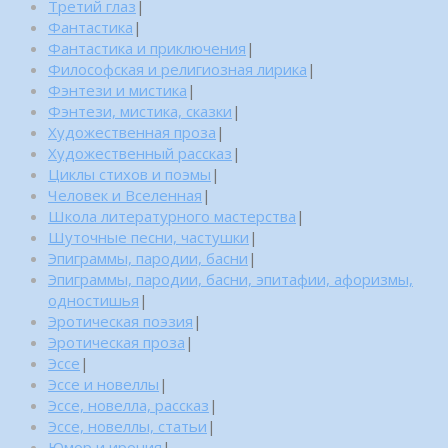
Третий глаз
|
Фантастика
|
Фантастика и приключения
|
Философская и религиозная лирика
|
Фэнтези и мистика
|
Фэнтези, мистика, сказки
|
Художественная проза
|
Художественный рассказ
|
Циклы стихов и поэмы
|
Человек и Вселенная
|
Школа литературного мастерства
|
Шуточные песни, частушки
|
Эпиграммы, пародии, басни
|
Эпиграммы, пародии, басни, эпитафии, афоризмы,
одностишья
|
Эротическая поэзия
|
Эротическая проза
|
Эссе
|
Эссе и новеллы
|
Эссе, новелла, рассказ
|
Эссе, новеллы, статьи
|
Юмор и ирония
|