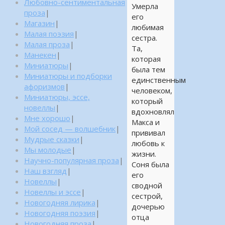
Любовно-сентиментальная
Умерла
проза
|
его
Магазин
|
любимая
Малая поэзия
|
сестра.
Малая проза
|
Та,
Манекен
|
которая
Миниатюры
|
была тем
Миниатюры и подборки
единственным
афоризмов
|
человеком,
Миниатюры, эссе,
который
новеллы
|
вдохновлял
Мне хорошо
|
Макса и
Мой сосед — волшебник
|
прививал
Мудрые сказки
|
любовь к
Мы молодые
|
жизни.
Научно-популярная проза
|
Соня была
Наш взгляд
|
его
Новеллы
|
сводной
Новеллы и эссе
|
сестрой,
Новогодняя лирика
|
дочерью
Новогодняя поэзия
|
отца
Новогодняя проза
|