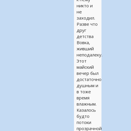
никто и
не
заходил.
Разве что
друг
детства
Вовка,
живший
неподалеку.
Этот
майский
вечер был
достаточно
душным и
в тоже
время
влажным.
Казалось
будто
потоки
прозрачной