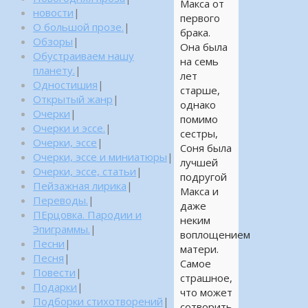
Макса от
новости
|
первого
О большой прозе.
|
брака.
Обзоры
|
Она была
Обустраиваем нашу
на семь
планету.
|
лет
Одностишия
|
старше,
Открытый жанр
|
однако
Очерки
|
помимо
Очерки и эссе.
|
сестры,
Очерки, эссе
|
Соня была
Очерки, эссе и миниатюры
|
лучшей
Очерки, эссе, статьи
|
подругой
Пейзажная лирика
|
Макса и
Переводы.
|
даже
ПЕрцовка. Пародии и
неким
Эпиграммы.
|
воплощением
Песни
|
матери.
Песня
|
Самое
Повести
|
страшное,
Подарки
|
что может
Подборки стихотворений
|
сотворить