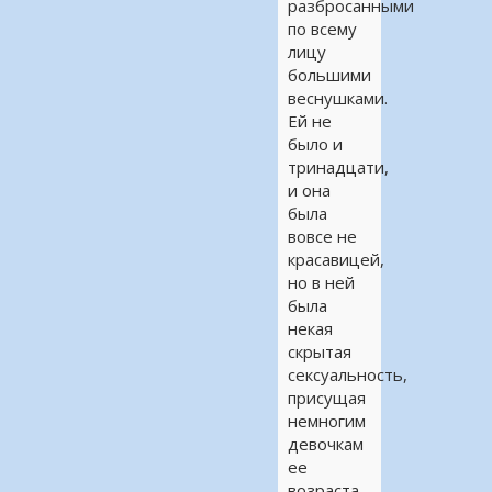
разбросанными
по всему
лицу
большими
веснушками.
Ей не
было и
тринадцати,
и она
была
вовсе не
красавицей,
но в ней
была
некая
скрытая
сексуальность,
присущая
немногим
девочкам
ее
возраста.