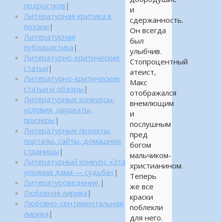
подростков
|
и
Литературная критика в
сдержанность.
поэзии
|
Он всегда
Литературная
был
публицистика
|
улыбчив.
Литературно-критические
Стопроцентный
статьи
|
атеист,
Литературно-критические
Макс
статьи и обзоры
|
отображался
Литературные конкурсы:
внемлющим
условия, лауреаты,
и
призеры
|
послушным
Литературные проекты:
пред
порталы, сайты, домашние
богом
страницы
|
мальчиком-
Литературный конкурс «Эта
христианином.
упрямая дама — судьба»
|
Теперь
Литературоведение.
|
же все
Любовная лирика
|
краски
Любовно-сентиментальная
поблекли
лирика
|
для него.