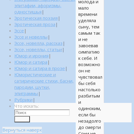
молода и
эпитафии, афоризмы,
мало
одностишья
|
времени
Эротическая поэзия
|
уделяла
Эротическая проза
|
сыну, тем
Эссе
|
самым так
Эссе и новеллы
|
и не
Эссе, новелла, рассказ
|
завоевав
Эссе, новеллы, статьи
|
симпатию
Юмор и ирония
|
к себе. И
Юмор и сатира
|
возможно
Юмор и сатира в прозе
|
он не
Юмористические и
чувствовал
сатирические стихи, басни,
бы себя
пародии, шутки,
настолько
эпиграммы
|
разбитым
Рубрики
|
и
Что искать:
одиноким,
если бы
Поиск
незадолго
до смерти
Вернуться наверх
Сони не