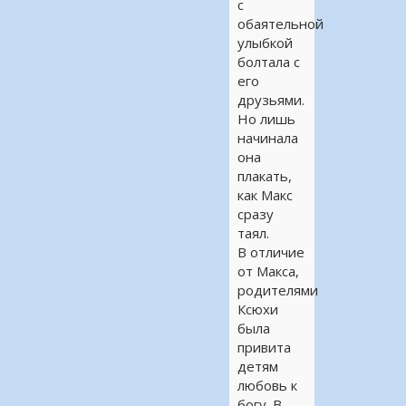
с
обаятельной
улыбкой
болтала с
его
друзьями.
Но лишь
начинала
она
плакать,
как Макс
сразу
таял.
В отличие
от Макса,
родителями
Ксюхи
была
привита
детям
любовь к
богу. В