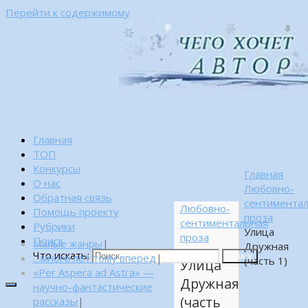
Перейти к содержимому
Главная
ТОП
Конкурсы
Главная
О нас
Любовно-
Обратная связь
сентимента
Любовно-
Помощь проекту
проза
сентиментальная
Рубрики
Улица
проза
Поиск
Малые жанры
|
Дружная
Что искать:
…много лет тому вперед
|
Поиск
(часть 1)
Улица
«Per Aspera ad Astra» —
Дружная
научно-фантастические
(часть
рассказы
|