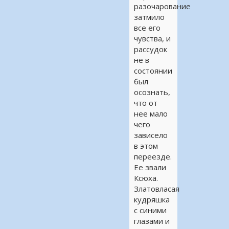
разочарование
затмило
все его
чувства, и
рассудок
не в
состоянии
был
осознать,
что от
нее мало
чего
зависело
в этом
переезде.
Ее звали
Ксюха.
Златовласая
кудряшка
с синими
глазами и