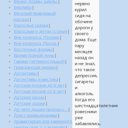
Венки, поэмы, циклы.
|
нервно
Верлибр
|
курил
Веселый правдивый
сидя на
рассказ
|
обочине
Взрослые сказки
|
дороги у
Взрослым о детях (стихи)
|
своего
Вне конкурса. Поэзия.
|
дома. Еще
Вне конкурса. Проза.
|
пару
Восточные формы
|
месяцев
Время полной луны
|
назад он
Гарики (четверостишья)
|
и не знал,
Гражданская лирика
|
что такое
Детективы
|
депрессия,
Детективы и мистика
|
сигареты
Детская поэзия до 6 лет
|
и
Детская поэзия от 6 лет
|
алкоголь.
Детские песни
|
Когда его
Детские сказки
|
шестнадцатилетние
До чего дошел прогресс…
|
ровесники
Дом с привидениями
|
уже
Драматургия для камерного
забавлялись
театра (для 2-7 актеров)
|