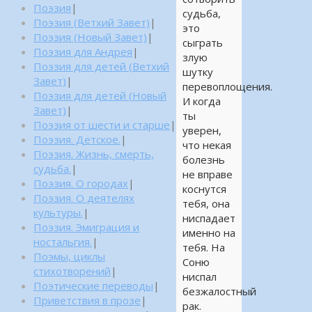
Поэзия
|
судьба,
Поэзия (Ветхий Завет)
|
это
Поэзия (Новый Завет)
|
сыграть
Поэзия для Андрея
|
злую
Поэзия для детей (Ветхий
шутку
Завет)
|
перевоплощения.
Поэзия для детей (Новый
И когда
Завет)
|
ты
Поэзия от шести и старше
|
уверен,
Поэзия. Детское.
|
что некая
Поэзия. Жизнь, смерть,
болезнь
судьба.
|
не вправе
Поэзия. О городах
|
коснутся
Поэзия. О деятелях
тебя, она
культуры.
|
ниспадает
Поэзия. Эмиграция и
именно на
ностальгия.
|
тебя. На
Поэмы, циклы
Соню
стихотворений
|
ниспал
Поэтические переводы
|
безжалостный
Приветствия в прозе
|
рак.