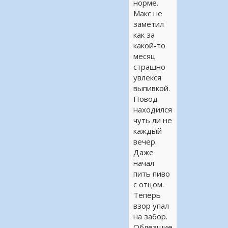
норме.
Макс не
заметил
как за
какой-то
месяц
страшно
увлекся
выпивкой.
Повод
находился
чуть ли не
каждый
вечер.
Даже
начал
пить пиво
с отцом.
Теперь
взор упал
на забор.
Облезшие