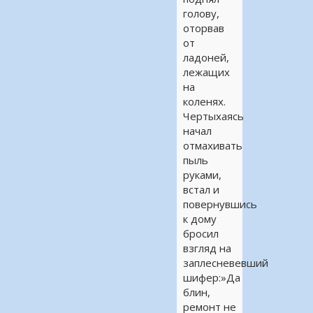
голову,
оторвав
от
ладоней,
лежащих
на
коленях.
Чертыхаясь
начал
отмахивать
пыль
руками,
встал и
повернувшись
к дому
бросил
взгляд на
заплесневевший
шифер:»Да
блин,
ремонт не