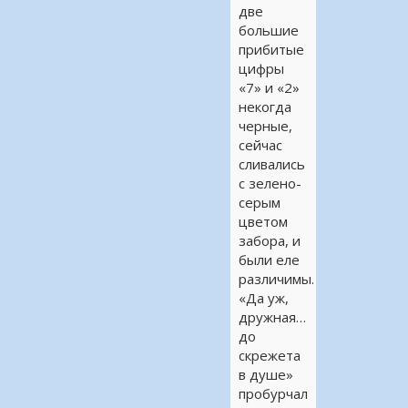
две
большие
прибитые
цифры
«7» и «2»
некогда
черные,
сейчас
сливались
с зелено-
серым
цветом
забора, и
были еле
различимы.
«Да уж,
дружная…
до
скрежета
в душе»
пробурчал