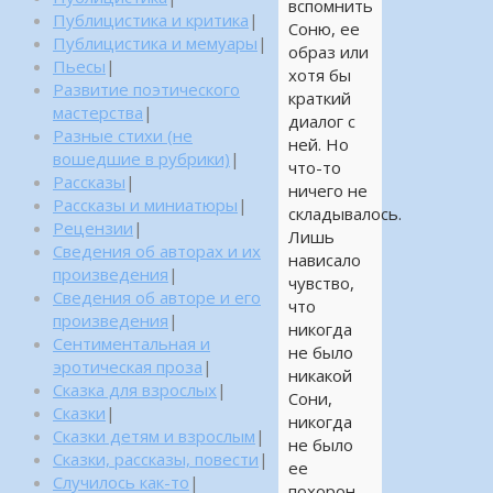
вспомнить
Публицистика и критика
|
Соню, ее
Публицистика и мемуары
|
образ или
Пьесы
|
хотя бы
Развитие поэтического
краткий
мастерства
|
диалог с
Разные стихи (не
ней. Но
вошедшие в рубрики)
|
что-то
Рассказы
|
ничего не
Рассказы и миниатюры
|
складывалось.
Рецензии
|
Лишь
Сведения об авторах и их
нависало
произведения
|
чувство,
Сведения об авторе и его
что
произведения
|
никогда
Сентиментальная и
не было
эротическая проза
|
никакой
Сказка для взрослых
|
Сони,
Сказки
|
никогда
Сказки детям и взрослым
|
не было
Сказки, рассказы, повести
|
ее
Случилось как-то
|
похорон