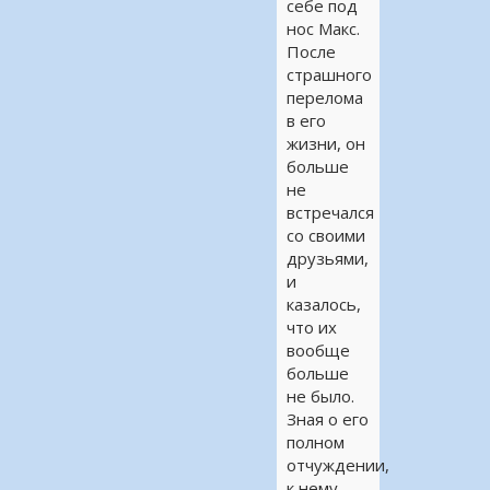
себе под
нос Макс.
После
страшного
перелома
в его
жизни, он
больше
не
встречался
со своими
друзьями,
и
казалось,
что их
вообще
больше
не было.
Зная о его
полном
отчуждении,
к нему