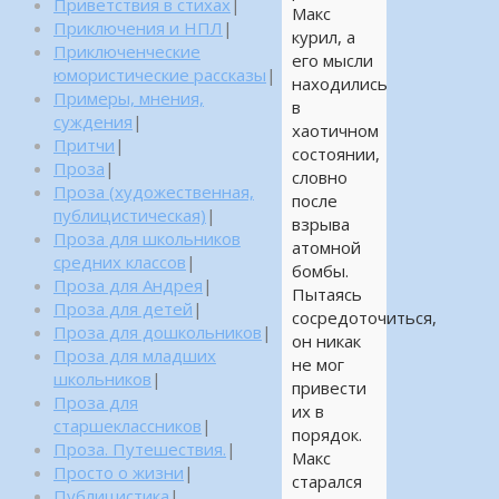
Приветствия в стихах
|
Макс
Приключения и НПЛ
|
курил, а
Приключенческие
его мысли
юмористические рассказы
|
находились
Примеры, мнения,
в
суждения
|
хаотичном
Притчи
|
состоянии,
Проза
|
словно
Проза (художественная,
после
публицистическая)
|
взрыва
Проза для школьников
атомной
средних классов
|
бомбы.
Проза для Андрея
|
Пытаясь
Проза для детей
|
сосредоточиться,
Проза для дошкольников
|
он никак
Проза для младших
не мог
школьников
|
привести
Проза для
их в
старшеклассников
|
порядок.
Проза. Путешествия.
|
Макс
Просто о жизни
|
старался
Публицистика
|