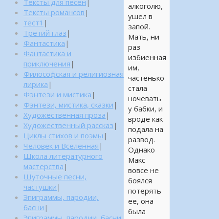
Тексты для песен
|
алкоголю,
Тексты романсов
|
ушел в
тест1
|
запой.
Третий глаз
|
Мать, ни
Фантастика
|
раз
Фантастика и
избиенная
приключения
|
им,
Философская и религиозная
частенько
лирика
|
стала
Фэнтези и мистика
|
ночевать
Фэнтези, мистика, сказки
|
у бабки, и
Художественная проза
|
вроде как
Художественный рассказ
|
подала на
Циклы стихов и поэмы
|
развод.
Человек и Вселенная
|
Однако
Школа литературного
Макс
мастерства
|
вовсе не
Шуточные песни,
боялся
частушки
|
потерять
Эпиграммы, пародии,
ее, она
басни
|
была
Эпиграммы, пародии, басни,