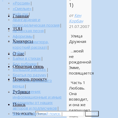
«Россия»
|
1)
«Смелые»
|
Help me
|
от
Кен
Главная
Авангардная и
Корбан
психоделическая поэзия
|
21.07.2007
ТОП
Авторская песня
|
Улица
Афоризмы
|
Конкурсы
Дружная
Байка (миниатюра,
короткий рассказ)
|
…моей
Байки
|
О нас
не
Байки в стихах
|
рожденной
Без рубрики
|
Обратная связь
Эмме,
Большой рассказ.
|
посвящается
Братья по разуму
|
Помощь проекту
В поисках алмазного
Часть 1
венца
|
Любовь.
Рубрики
В поле зрения:
Она
информационные и иные
возводит,
материалы от наших
Поиск
и она же
авторов и подписчиков
|
разрушает.
Что искать:
Веду собственный поиск.
|
Поиск
Макс