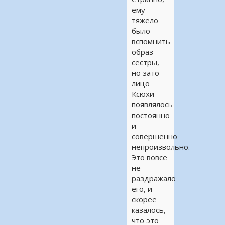
ему
тяжело
было
вспомнить
образ
сестры,
но зато
лицо
Ксюхи
появлялось
постоянно
и
совершенно
непроизвольно.
Это вовсе
не
раздражало
его, и
скорее
казалось,
что это