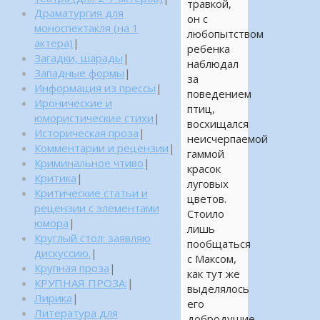
травкой,
Драматургия для
он с
моноспектакля (на 1
любопытством
актера)
|
ребенка
Загадки, шарады
|
наблюдал
Западные формы
|
за
Информация из прессы
|
поведением
Иронические и
птиц,
юмористические стихи
|
восхищался
Историческая проза
|
неисчерпаемой
Комментарии и рецензии
|
гаммой
Криминальное чтиво
|
красок
Критика
|
луговых
Критические статьи и
цветов.
рецензии с элементами
Стоило
юмора
|
лишь
Круглый стол: заявляю
пообщаться
дискуссию.
|
с Максом,
Крупная проза
|
как тут же
КРУПНАЯ ПРОЗА:
|
выделялось
Лирика
|
его
Литература для
добродушие