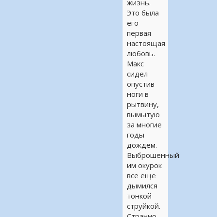
жизнь.
Это была
его
первая
настоящая
любовь.
Макс
сидел
опустив
ноги в
рытвину,
вымытую
за многие
годы
дождем.
Выброшенный
им окурок
все еще
дымился
тонкой
струйкой.
Странно,