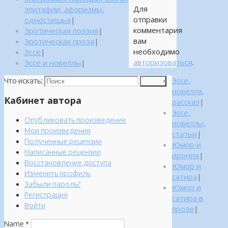
Для
эпитафии, афоризмы,
отправки
одностишья
|
комментария
Эротическая поэзия
|
вам
Эротическая проза
|
необходимо
Эссе
|
авторизоваться
.
Эссе и новеллы
|
Эссе,
Что искать:
Поиск
новелла,
Кабинет автора
рассказ
|
Эссе,
Опубликовать произведение
новеллы,
Мои произведения
статьи
|
Полученные рецензии
Юмор и
Написанные рецензии
ирония
|
Восстановление доступа
Юмор и
Изменить профиль
сатира
|
Забыли пароль?
Юмор и
Регистрация
сатира в
Войти
прозе
|
Name
*