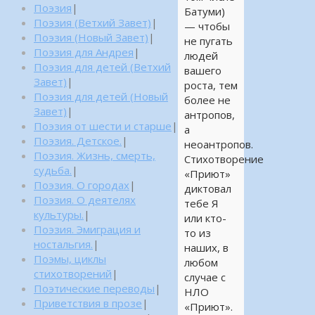
Поэзия
|
Батуми)
Поэзия (Ветхий Завет)
|
— чтобы
Поэзия (Новый Завет)
|
не пугать
Поэзия для Андрея
|
людей
Поэзия для детей (Ветхий
вашего
Завет)
|
роста, тем
Поэзия для детей (Новый
более не
Завет)
|
антропов,
Поэзия от шести и старше
|
а
Поэзия. Детское.
|
неоантропов.
Поэзия. Жизнь, смерть,
Стихотворение
судьба.
|
«Приют»
Поэзия. О городах
|
диктовал
Поэзия. О деятелях
тебе Я
культуры.
|
или кто-
Поэзия. Эмиграция и
то из
ностальгия.
|
наших, в
Поэмы, циклы
любом
стихотворений
|
случае с
Поэтические переводы
|
НЛО
Приветствия в прозе
|
«Приют».