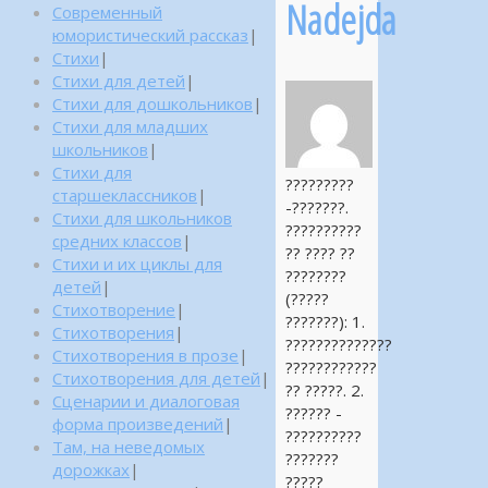
Nadejda
Современный
юмористический рассказ
|
Стихи
|
Стихи для детей
|
Стихи для дошкольников
|
Стихи для младших
школьников
|
Стихи для
?????????
старшеклассников
|
-???????.
Стихи для школьников
??????????
средних классов
|
?? ???? ??
Стихи и их циклы для
????????
детей
|
(?????
Стихотворение
|
???????): 1.
Стихотворения
|
??????????????
Стихотворения в прозе
|
????????????
Стихотворения для детей
|
?? ?????. 2.
Сценарии и диалоговая
?????? -
форма произведений
|
??????????
Там, на неведомых
???????
дорожках
|
?????