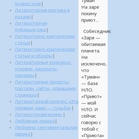
туман
подростков
|
На заре
Литературная критика в
покину
поэзии
|
приют…
Литературная
публицистика
|
Собеседник:
Литературно-критические
«Заря —
статьи
|
обитаемая
Литературно-критические
планета.
статьи и обзоры
|
Не
Литературные конкурсы:
исключено,
условия, лауреаты,
что
призеры
|
«Туман»
Литературные проекты:
— база
порталы, сайты, домашние
НЛО.
страницы
|
«Приют»
Литературный конкурс «Эта
— мой
упрямая дама — судьба»
|
НЛО. И
Литературоведение.
|
сейчас
Любовная лирика
|
говорю с
Любовно-сентиментальная
тобой с
лирика
|
«Приюта»