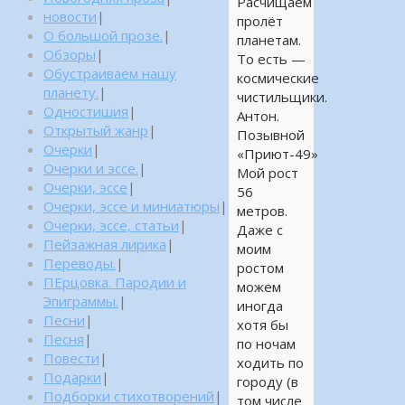
Расчищаем
новости
|
пролёт
О большой прозе.
|
планетам.
Обзоры
|
То есть —
Обустраиваем нашу
космические
планету.
|
чистильщики.
Одностишия
|
Антон.
Открытый жанр
|
Позывной
Очерки
|
«Приют-49»
Очерки и эссе.
|
Мой рост
Очерки, эссе
|
56
Очерки, эссе и миниатюры
|
метров.
Очерки, эссе, статьи
|
Даже с
Пейзажная лирика
|
моим
Переводы.
|
ростом
ПЕрцовка. Пародии и
можем
Эпиграммы.
|
иногда
Песни
|
хотя бы
Песня
|
по ночам
Повести
|
ходить по
Подарки
|
городу (в
Подборки стихотворений
|
том числе