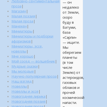
Любовно-сентиментальная
— он
проза
|
недалеко
Магазин
|
от Земли,
Малая поэзия
|
скоро
Малая проза
|
буду в
Манекен
|
Батуми,
Миниатюры
|
база
Миниатюры и подборки
«Сарпи»
афоризмов
|
— ищите.
Миниатюры, эссе,
Мы
новеллы
|
оберегаем
Мне хорошо
|
планеты
Мой сосед — волшебник
|
(в том
Мудрые сказки
|
числе
Мы молодые
|
Землю) от
Научно-популярная проза
|
астероидов,
Наш взгляд
|
газовых
Новеллы
|
облаков и
Новеллы и эссе
|
прочей
Новогодняя лирика
|
космической
Новогодняя поэзия
|
напасти.
Новогодняя проза
|