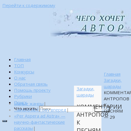
Перейти к содержимому
Главная
ТОП
Конкурсы
Главная
О нас
Загадки,
Обратная связь
шарады
Загадки,
Помощь проекту
КОММЕНТА
шарады
Рубрики
АНТРОПОВ
Поиск
Малые жанры
|
К
КОММЕНТАРИИ
Что искать:
…много лет тому вперед
|
Поиск
ПЕСНЯМ
АНТРОПОВ
«Per Aspera ad Astra» —
— 29
К
научно-фантастические
рассказы
|
ПЕСНЯМ