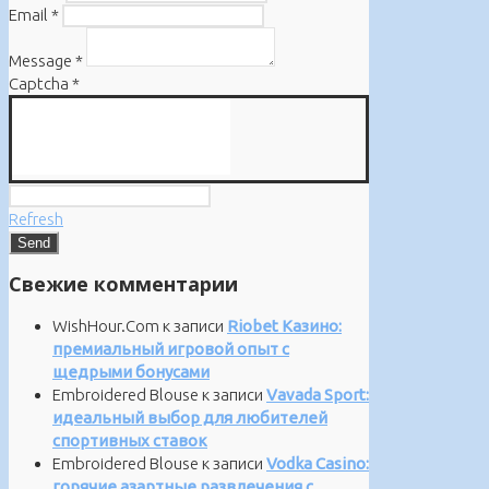
Email
*
Message
*
Captcha
*
Refresh
Свежие комментарии
WishHour.Com
к записи
Riobet Казино:
премиальный игровой опыт с
щедрыми бонусами
Embroidered Blouse
к записи
Vavada Sport:
идеальный выбор для любителей
спортивных ставок
Embroidered Blouse
к записи
Vodka Casino:
горячие азартные развлечения с