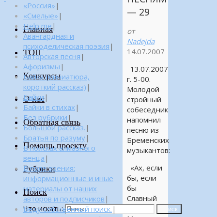
«Россия»
|
— 29
«Смелые»
|
Help me
|
Главная
от
Авангардная и
Nadejda
психоделическая поэзия
|
14.07.2007
ТОП
Авторская песня
|
Афоризмы
|
13.07.2007
Конкурсы
Байка (миниатюра,
г. 5-00.
короткий рассказ)
|
Молодой
Байки
|
О нас
стройный
Байки в стихах
|
собеседник
Без рубрики
|
напомнил
Обратная связь
Большой рассказ.
|
песню из
Братья по разуму
|
Бременских
Помощь проекту
В поисках алмазного
музыкантов:
венца
|
«Ах, если
Рубрики
В поле зрения:
бы, если
информационные и иные
бы
материалы от наших
Поиск
Славный
авторов и подписчиков
|
Что искать:
король
Веду собственный поиск.
|
Поиск