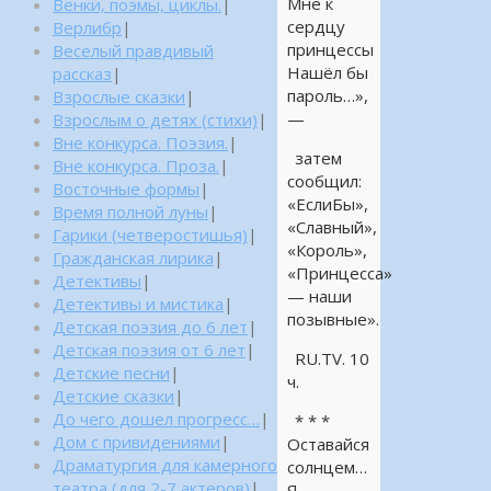
Мне к
Венки, поэмы, циклы.
|
сердцу
Верлибр
|
принцессы
Веселый правдивый
Нашёл бы
рассказ
|
пароль…»,
Взрослые сказки
|
—
Взрослым о детях (стихи)
|
Вне конкурса. Поэзия.
|
затем
Вне конкурса. Проза.
|
сообщил:
Восточные формы
|
«ЕслиБы»,
Время полной луны
|
«Славный»,
Гарики (четверостишья)
|
«Король»,
Гражданская лирика
|
«Принцесса»
Детективы
|
— наши
Детективы и мистика
|
позывные».
Детская поэзия до 6 лет
|
Детская поэзия от 6 лет
|
RU.TV. 10
Детские песни
|
ч.
Детские сказки
|
До чего дошел прогресс…
|
* * *
Дом с привидениями
|
Оставайся
Драматургия для камерного
солнцем…
театра (для 2-7 актеров)
|
Я