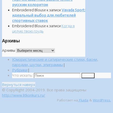
русским колоритом
Embroidered Blouse
к записи
Vavada Sport:
идеальный выбор для любителей
спортивных ставок
Embroidered Blouse
к записи
Когда я
целую твою грудь
Архивы
Архивы
Юмористические и сатирические стихи, басни,
пародии, шутки, эпиграммы
|
Рубрики
|
Что искать:
Поиск
Вернуться наверх
© CopyRight 2004-2019. Все права защищены
http://www.litkonkurs.ru/
Работает на
Fluida
&
WordPress.