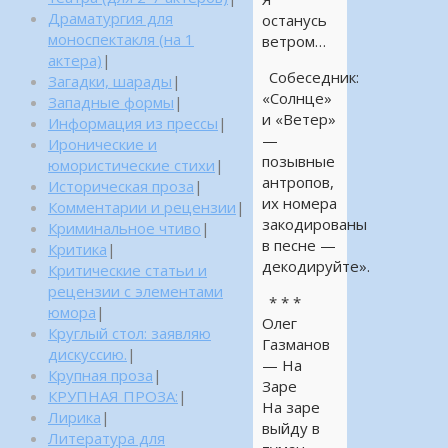
Драматургия для
останусь
моноспектакля (на 1
ветром…
актера)
|
Собеседник:
Загадки, шарады
|
«Солнце»
Западные формы
|
и «Ветер»
Информация из прессы
|
—
Иронические и
позывные
юмористические стихи
|
антропов,
Историческая проза
|
их номера
Комментарии и рецензии
|
закодированы
Криминальное чтиво
|
в песне —
Критика
|
декодируйте».
Критические статьи и
рецензии с элементами
* * *
юмора
|
Олег
Круглый стол: заявляю
Газманов
дискуссию.
|
— На
Крупная проза
|
Заре
КРУПНАЯ ПРОЗА:
|
На заре
Лирика
|
выйду в
Литература для