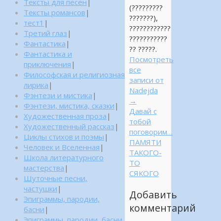
Тексты для песен
|
(?????????
Тексты романсов
|
???????),
тест1
|
????????????
Третий глаз
|
???????????
Фантастика
|
?? ?????.
Фантастика и
Посмотреть
приключения
|
все
Философская и религиозная
записи от
лирика
|
Nadejda
Фэнтези и мистика
|
→
Фэнтези, мистика, сказки
|
Давай с
Художественная проза
|
тобой
Художественный рассказ
|
поговорим…
Циклы стихов и поэмы
|
ПАМЯТИ
Человек и Вселенная
|
ТАКОГО-
Школа литературного
ТО
мастерства
|
СЯКОГО
Шуточные песни,
частушки
|
Добавить
Эпиграммы, пародии,
комментарий
басни
|
Эпиграммы, пародии, басни,