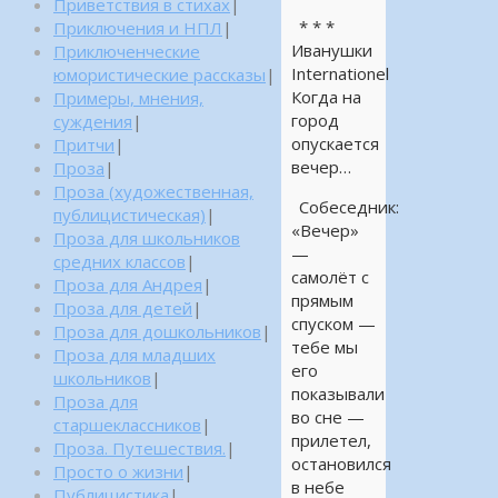
Приветствия в стихах
|
* * *
Приключения и НПЛ
|
Иванушки
Приключенческие
Internationel
юмористические рассказы
|
Когда на
Примеры, мнения,
город
суждения
|
опускается
Притчи
|
вечер…
Проза
|
Проза (художественная,
Собеседник:
публицистическая)
|
«Вечер»
Проза для школьников
—
средних классов
|
самолёт с
Проза для Андрея
|
прямым
Проза для детей
|
спуском —
Проза для дошкольников
|
тебе мы
Проза для младших
его
школьников
|
показывали
Проза для
во сне —
старшеклассников
|
прилетел,
Проза. Путешествия.
|
остановился
Просто о жизни
|
в небе
Публицистика
|