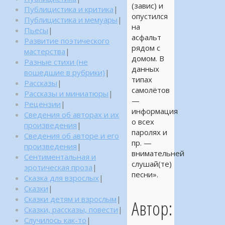
(завис) и
Публицистика и критика
|
опустился
Публицистика и мемуары
|
на
Пьесы
|
асфальт
Развитие поэтического
рядом с
мастерства
|
домом. В
Разные стихи (не
данных
вошедшие в рубрики)
|
типах
Рассказы
|
самолётов
Рассказы и миниатюры
|
—
Рецензии
|
информация
Сведения об авторах и их
о всех
произведения
|
паролях и
Сведения об авторе и его
пр. —
произведения
|
внимательней
Сентиментальная и
слушай(те)
эротическая проза
|
песни».
Сказка для взрослых
|
Сказки
|
Сказки детям и взрослым
|
Автор:
Сказки, рассказы, повести
|
Случилось как-то
|