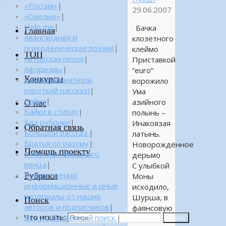
«Россия»
|
29.06.2007
«Смелые»
|
Help me
|
Бачка
Главная
Авангардная и
клозетного
психоделическая поэзия
|
клеймо
ТОП
Авторская песня
|
Приставкой
Афоризмы
|
“euro”
Конкурсы
Байка (миниатюра,
ворожило
короткий рассказ)
|
Ума
Байки
|
азийного
О нас
Байки в стихах
|
полынь –
Без рубрики
|
Инакоязая
Обратная связь
Большой рассказ.
|
латынь.
Братья по разуму
|
Новорождённое
Помощь проекту
В поисках алмазного
дерьмо
венца
|
С улыбкой
Рубрики
В поле зрения:
Моны
информационные и иные
исходило,
материалы от наших
Шурша, в
Поиск
авторов и подписчиков
|
фаянсовую
Что искать:
Веду собственный поиск.
|
стынь,
Поиск