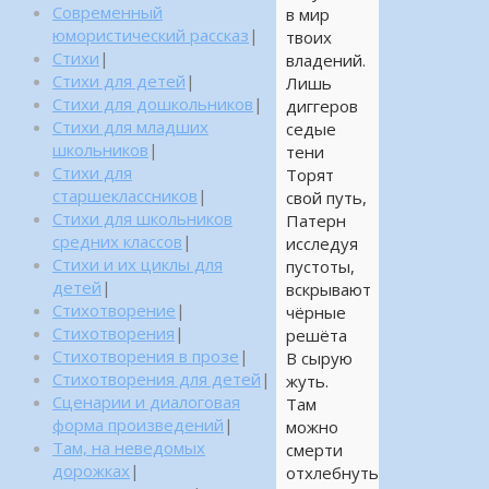
Современный
в мир
юмористический рассказ
|
твоих
Стихи
|
владений.
Стихи для детей
|
Лишь
Стихи для дошкольников
|
диггеров
Стихи для младших
седые
школьников
|
тени
Стихи для
Торят
старшеклассников
|
свой путь,
Стихи для школьников
Патерн
средних классов
|
исследуя
Стихи и их циклы для
пустоты,
детей
|
вскрывают
Стихотворение
|
чёрные
Стихотворения
|
решёта
Стихотворения в прозе
|
В сырую
Стихотворения для детей
|
жуть.
Сценарии и диалоговая
Там
форма произведений
|
можно
Там, на неведомых
смерти
дорожках
|
отхлебнуть