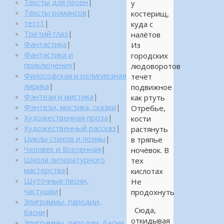
Тексты для песен
|
у
Тексты романсов
|
костерищ,
тест1
|
куда с
Третий глаз
|
налётов
Фантастика
|
Из
Фантастика и
городских
приключения
|
людоворотов
Философская и религиозная
течёт
лирика
|
подвижное
Фэнтези и мистика
|
как ртуть
Фэнтези, мистика, сказки
|
Отребье,
Художественная проза
|
кости
Художественный рассказ
|
растянуть
Циклы стихов и поэмы
|
в тряпье
Человек и Вселенная
|
ночёвок. В
Школа литературного
тех
мастерства
|
кислотах
Шуточные песни,
Не
частушки
|
продохнуть
Эпиграммы, пародии,
Сюда,
басни
|
откидывая
Эпиграммы, пародии, басни,