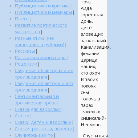
ночь.
Публицистика и критика
|
Аида
Публицистика и мемуары
|
горестная
Пьесы
|
дочь,
Развитие поэтического
дитё
мастерства
|
зловещих
Разные стихи (не
вакханалий
вошедшие в рубрики)
|
Канализация,
Рассказы
|
фекалий
Рассказы и миниатюры
|
царица
Рецензии
|
наших,
Сведения об авторах и их
кто охоч
произведения
|
В твоих
Сведения об авторе и его
покоях
произведения
|
сны
Сентиментальная и
толочь в
эротическая проза
|
парах
Сказка для взрослых
|
тяжелых
Сказки
|
химикалий?
Сказки детям и взрослым
|
Невмочь
Сказки, рассказы, повести
|
Случилось как-то
|
Спуститься