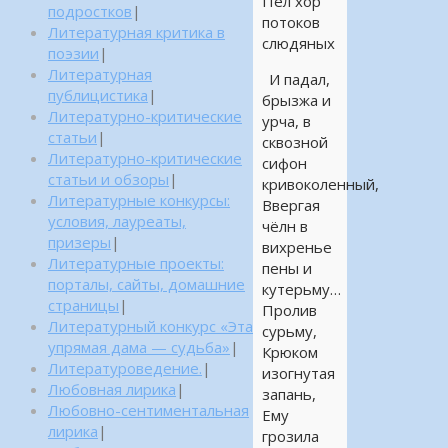
Пел хор
подростков
|
потоков
Литературная критика в
слюдяных
поэзии
|
Литературная
И падал,
публицистика
|
брызжа и
Литературно-критические
урча, в
статьи
|
сквозной
Литературно-критические
сифон
статьи и обзоры
|
кривоколенный,
Литературные конкурсы:
Ввергая
условия, лауреаты,
чёлн в
призеры
|
вихренье
Литературные проекты:
пены и
порталы, сайты, домашние
кутерьму…
страницы
|
Пролив
Литературный конкурс «Эта
сурьму,
упрямая дама — судьба»
|
Крюком
Литературоведение.
|
изогнутая
Любовная лирика
|
запань,
Любовно-сентиментальная
Ему
лирика
|
грозила