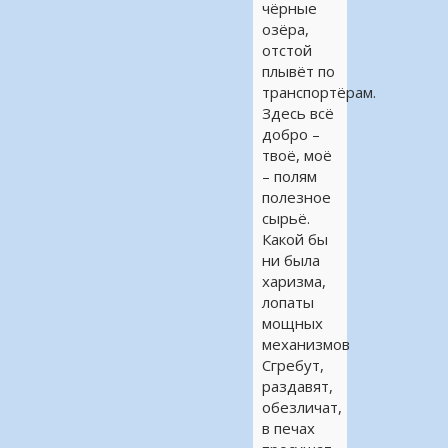
чёрные
озёра,
отстой
плывёт по
транспортёрам.
Здесь всё
добро –
твоё, моё
– полям
полезное
сырьё.
Какой бы
ни была
харизма,
лопаты
мощных
механизмов
Сгребут,
раздавят,
обезличат,
в печах