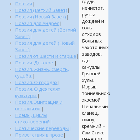
груды
Поэзия
|
нечистот,
Поэзия (Ветхий Завет)
|
ручьи
Поэзия (Новый Завет)
|
дождей и
Поэзия для Андрея
|
соль
Поэзия для детей (Ветхий
отходов
Завет)
|
Больных
Поэзия для детей (Новый
чахоточных
Завет)
|
заводов,
Поэзия от шести и старше
|
где
Поэзия. Детское.
|
санузлы
Поэзия. Жизнь, смерть,
Грязней
судьба.
|
хулы.
Поэзия. О городах
|
Изрыв
Поэзия. О деятелях
тоннельною
культуры.
|
экземой
Поэзия. Эмиграция и
Печальный
ностальгия.
|
сланец,
Поэмы, циклы
глину,
стихотворений
|
кремний –
Поэтические переводы
|
Сам Стикс
Приветствия в прозе
|
Венеции