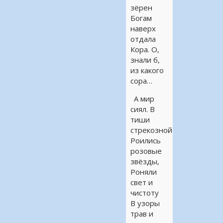
зёрен
Богам
наверх
отдала
Кора. О,
знали б,
из какого
сора…
А мир
сиял. В
тиши
стрекозной
Роились
розовые
звёзды,
Роняли
свет и
чистоту
В узоры
трав и