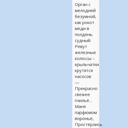
Орган с
мелодией
безумной,
как рокот
меди в
полдень
судный.
Ревут
железные
колоссы –
крыльчатки
крутятся
насосов
—
Прекрасно
свежее
гнильё…
Маня
парфюмом
вороньё,
Простёрлись