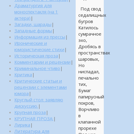
Драматургия для
Под свод
моноспектакля (на 1
седалищных
актера)
|
бугров
Загадки, шарады
|
Катилось
Западные формы
|
сумрачное
Информация из прессы
|
эхо,
Иронические и
Дробясь в
юмористические стихи
|
пространствах
Историческая проза
|
шаровых,
Комментарии и рецензии
|
Но
Криминальное чтиво
|
ниспадал,
Критика
|
печально
Критические статьи и
тих,
рецензии с элементами
Бумаг
юмора
|
папирусный
Круглый стол: заявляю
покров,
дискуссию.
|
Ворчливо
Крупная проза
|
в
КРУПНАЯ ПРОЗА:
|
клапанной
Лирика
|
прорехе
Литература для