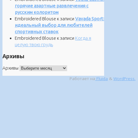
горячие азартные развлечения с
русским колоритом
Embroidered Blouse
к записи
Vavada Sport:
идеальный выбор для любителей
спортивных ставок
Embroidered Blouse
к записи
Когда я
целую твою грудь
Архивы
Архивы
Работает на
Fluida
&
WordPress.