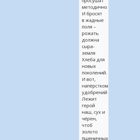
просушат
методично
И бросят
в жадные
поля –
рожать
должна
сыра-
земля
Хлеба для
новых
поколений.
И вот,
напёрстком
удобрений
Лежит
герой
наш, сух и
чёрен,
чтоб
золото
пшеничных