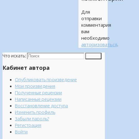
Для
отправки
комментария
вам
необходимо
авторизоваться
.
Что искать:
Поиск
Кабинет автора
Опубликовать произведение
Мои произведения
Полученные рецензии
Написанные рецензии
Восстановление доступа
Изменить профиль
Забыли пароль?
Регистрация
Войти