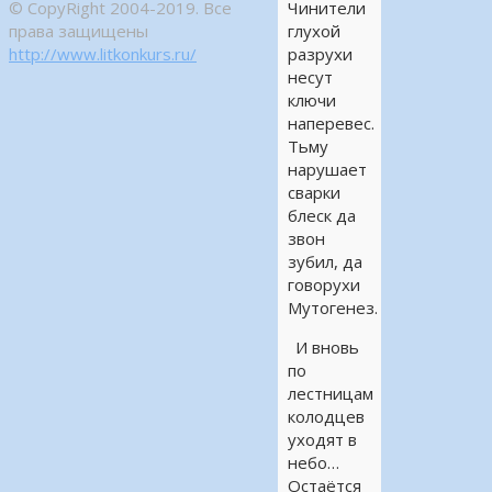
© CopyRight 2004-2019. Все
Чинители
права защищены
глухой
http://www.litkonkurs.ru/
разрухи
несут
ключи
наперевес.
Тьму
нарушает
сварки
блеск да
звон
зубил, да
говорухи
Мутогенез.
И вновь
по
лестницам
колодцев
уходят в
небо…
Остаётся