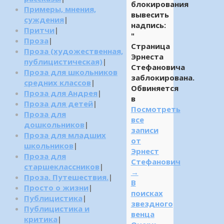
блокирования
Примеры, мнения,
вывесить
суждения
|
надпись:
Притчи
|
"
Проза
|
Страница
Проза (художественная,
Эрнеста
публицистическая)
|
Стефановича
Проза для школьников
заблокирована.
средних классов
|
Обвиняется
Проза для Андрея
|
в
Проза для детей
|
Посмотреть
Проза для
все
дошкольников
|
записи
Проза для младших
от
школьников
|
Эрнест
Проза для
Стефанович
старшеклассников
|
→
Проза. Путешествия.
|
В
Просто о жизни
|
поисках
Публицистика
|
звездного
Публицистика и
венца
критика
|