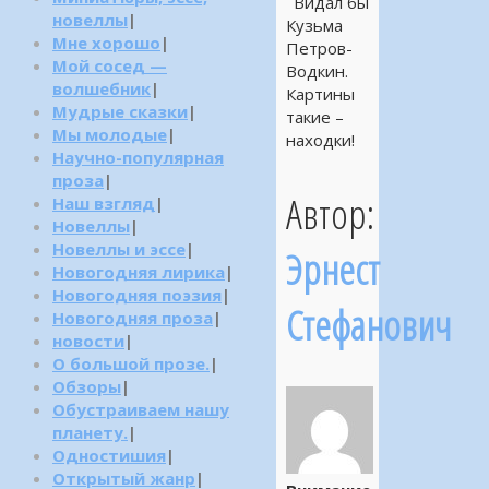
Видал бы
новеллы
|
Кузьма
Мне хорошо
|
Петров-
Мой сосед —
Водкин.
волшебник
|
Картины
Мудрые сказки
|
такие –
Мы молодые
|
находки!
Научно-популярная
проза
|
Автор:
Наш взгляд
|
Новеллы
|
Новеллы и эссе
|
Эрнест
Новогодняя лирика
|
Новогодняя поэзия
|
Стефанович
Новогодняя проза
|
новости
|
О большой прозе.
|
Обзоры
|
Обустраиваем нашу
планету.
|
Одностишия
|
Открытый жанр
|