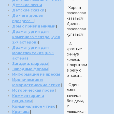
Детские песни
|
Хорош
Детские сказки
|
паровозам
До чего дошел
кататься!
прогресс…
|
Даешь
Дом с привидениями
|
паровозам
Драматургия для
купаться!
камерного театра (для
2-7 актеров)
|
И,
Драматургия для
красные
моноспектакля (на 1
скинув
актера)
|
колеса,
Загадки, шарады
|
Попрыгали
Западные формы
|
в реку с
Информация из прессы
|
откоса…
Иронические и
Один
юмористические стихи
|
лишь
Историческая проза
|
валялся
Комментарии и
без дела,
рецензии
|
И
Криминальное чтиво
|
мывшихся
Критика
|