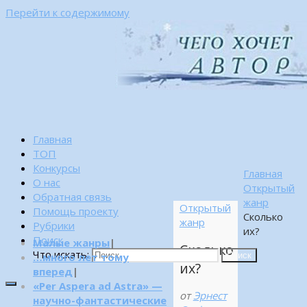
Перейти к содержимому
Главная
ТОП
Конкурсы
Главная
О нас
Открытый
Обратная связь
жанр
Открытый
Помощь проекту
Сколько
жанр
Рубрики
их?
Поиск
Малые жанры
|
Сколько
Что искать:
…много лет тому
Поиск
их?
вперед
|
«Per Aspera ad Astra» —
от
Эрнест
научно-фантастические