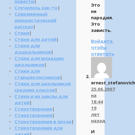
повести
|
Это
Случилось как-то
|
не
Современный
пародия.
юмористический
Это
рассказ
|
зависть.
Стихи
|
Стихи для детей
|
Войдите,
Стихи для
чтобы
дошкольников
|
ответить
Стихи для младших
школьников
|
Стихи для
старшеклассников
|
ernest_stefanovich
Стихи для школьников
25.06.2007
средних классов
|
на
Стихи и их циклы для
18:44
детей
|
19
Стихотворение
|
лет
Стихотворения
|
назад
Стихотворения в прозе
|
Стихотворения для
И
детей
|