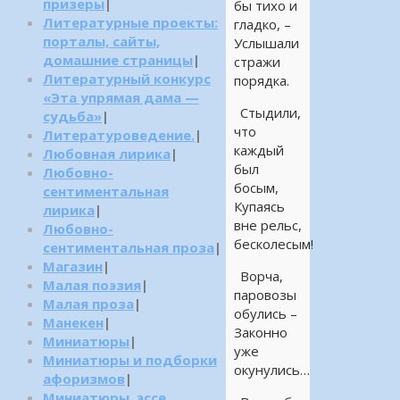
призеры
|
бы тихо и
Литературные проекты:
гладко, –
порталы, сайты,
Услышали
домашние страницы
|
стражи
Литературный конкурс
порядка.
«Эта упрямая дама —
Стыдили,
судьба»
|
что
Литературоведение.
|
каждый
Любовная лирика
|
был
Любовно-
босым,
сентиментальная
Купаясь
лирика
|
вне рельс,
Любовно-
бесколесым!
сентиментальная проза
|
Магазин
|
Ворча,
Малая поэзия
|
паровозы
Малая проза
|
обулись –
Манекен
|
Законно
Миниатюры
|
уже
Миниатюры и подборки
окунулись…
афоризмов
|
Миниатюры, эссе,