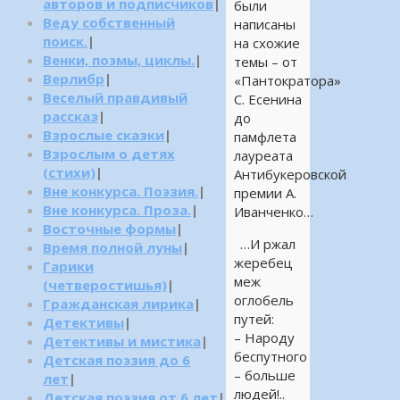
авторов и подписчиков
|
были
Веду собственный
написаны
поиск.
|
на схожие
Венки, поэмы, циклы.
|
темы – от
Верлибр
|
«Пантократора»
Веселый правдивый
С. Есенина
рассказ
|
до
Взрослые сказки
|
памфлета
Взрослым о детях
лауреата
(стихи)
|
Антибукеровской
Вне конкурса. Поэзия.
|
премии А.
Вне конкурса. Проза.
|
Иванченко…
Восточные формы
|
…И ржал
Время полной луны
|
жеребец
Гарики
меж
(четверостишья)
|
оглобель
Гражданская лирика
|
путей:
Детективы
|
– Народу
Детективы и мистика
|
беспутного
Детская поэзия до 6
– больше
лет
|
людей!..
Детская поэзия от 6 лет
|