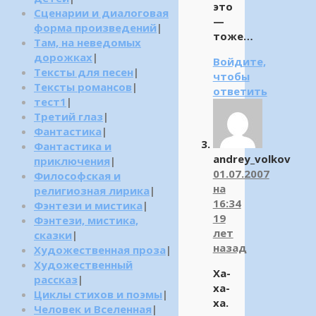
это
Сценарии и диалоговая
—
форма произведений
|
тоже…
Там, на неведомых
дорожках
|
Войдите,
Тексты для песен
|
чтобы
Тексты романсов
|
ответить
тест1
|
Третий глаз
|
Фантастика
|
Фантастика и
andrey_volkov
приключения
|
01.07.2007
Философская и
на
религиозная лирика
|
16:34
Фэнтези и мистика
|
19
Фэнтези, мистика,
лет
сказки
|
назад
Художественная проза
|
Художественный
Ха-
рассказ
|
ха-
Циклы стихов и поэмы
|
ха.
Человек и Вселенная
|