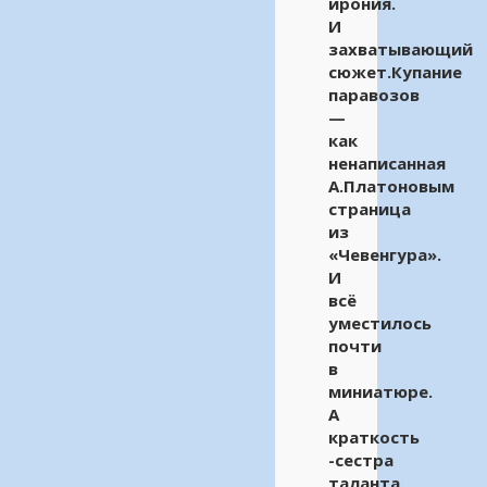
ирония.
И
захватывающий
сюжет.Купание
паравозов
—
как
ненаписанная
А.Платоновым
страница
из
«Чевенгура».
И
всё
уместилось
почти
в
миниатюре.
А
краткость
-сестра
таланта.