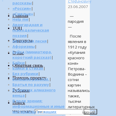
Стефанович
рассказы
|
23.06.2007
«Россия»
|
«Смелые»
|
Главная
—
Help me
|
пародия
Авангардная и
—
ТОП
психоделическая
поэзия
|
После
Конкурсы
Авторская песня
|
явления в
Афоризмы
|
1912 году
Байка (миниатюра,
«Купания
О нас
короткий рассказ)
|
красного
Байки
|
коня»
Обратная связь
Байки в стихах
|
Петрова-
Без рубрики
|
Водкина –
Помощь проекту
Большой рассказ.
|
сотни
Братья по разуму
|
картин
Рубрики
В поисках алмазного
назывались
венца
|
также,
В поле зрения:
тысячи
Поиск
информационные и иные
литературных
Что искать:
материалы от наших
произведений
Поиск