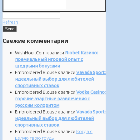
Refresh
Свежие комментарии
WishHour.Com
к записи
Riobet Казино:
премиальный игровой опыт с
щедрыми бонусами
Embroidered Blouse
к записи
Vavada Sport:
идеальный выбор для любителей
спортивных ставок
Embroidered Blouse
к записи
Vodka Casino:
горячие азартные развлечения с
русским колоритом
Embroidered Blouse
к записи
Vavada Sport:
идеальный выбор для любителей
спортивных ставок
Embroidered Blouse
к записи
Когда я
целую твою грудь