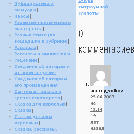
Очерк
Публицистика и
хитроумной
мемуары
|
слепоты
Пьесы
|
Развитие поэтического
0
мастерства
|
Разные стихи (не
вошедшие в рубрики)
|
комментарие
Рассказы
|
Рассказы и миниатюры
|
Рецензии
|
Сведения об авторах и
их произведения
|
Сведения об авторе и
его произведения
|
andrey_volkov
Сентиментальная и
25.06.2007
эротическая проза
|
на
Сказка для взрослых
|
18:14
Сказки
|
19
Сказки детям и
лет
взрослым
|
назад
Сказки, рассказы,