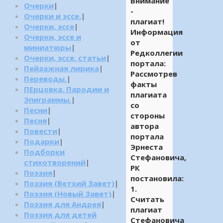
Внимание
Очерки
|
-
Очерки и эссе.
|
плагиат!
Очерки, эссе
|
Информация
Очерки, эссе и
от
миниатюры
|
Редколлегии
Очерки, эссе, статьи
|
портала:
Пейзажная лирика
|
Рассмотрев
Переводы.
|
факты
ПЕрцовка. Пародии и
плагиата
Эпиграммы.
|
со
Песни
|
стороны
Песня
|
автора
Повести
|
портала
Подарки
|
Эрнеста
Подборки
Стефановича,
стихотворений
|
РК
Поэзия
|
постановила:
Поэзия (Ветхий Завет)
|
1.
Поэзия (Новый Завет)
|
Считать
Поэзия для Андрея
|
плагиат
Поэзия для детей
Стефановича