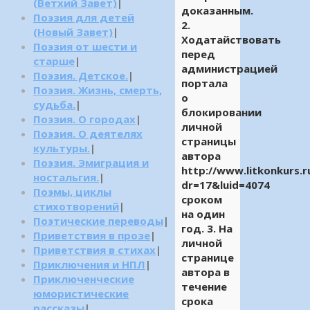
(Ветхий Завет)
|
доказанным.
Поэзия для детей
2.
(Новый Завет)
|
Ходатайствовать
Поэзия от шести и
перед
старше
|
администрацией
Поэзия. Детское.
|
портала
Поэзия. Жизнь, смерть,
о
судьба.
|
блокировании
Поэзия. О городах
|
личной
Поэзия. О деятелях
страницы
культуры.
|
автора
Поэзия. Эмиграция и
http://www.litkonkurs.r
ностальгия.
|
dr=17&luid=4074
Поэмы, циклы
сроком
стихотворений
|
на один
Поэтические переводы
|
год. 3. На
Приветствия в прозе
|
личной
Приветствия в стихах
|
странице
Приключения и НПЛ
|
автора в
Приключенческие
течение
юмористические
срока
рассказы
|