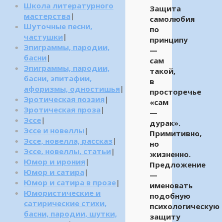
Школа литературного
Защита
мастерства
|
самолюбия
Шуточные песни,
по
частушки
|
принципу
Эпиграммы, пародии,
—
басни
|
сам
Эпиграммы, пародии,
такой,
басни, эпитафии,
в
афоризмы, одностишья
|
просторечье
Эротическая поэзия
|
«сам
Эротическая проза
|
—
Эссе
|
дурак».
Эссе и новеллы
|
Примитивно,
Эссе, новелла, рассказ
|
но
Эссе, новеллы, статьи
|
жизненно.
Юмор и ирония
|
Предложение
Юмор и сатира
|
—
Юмор и сатира в прозе
|
именовать
Юмористические и
подобную
сатирические стихи,
психологическую
басни, пародии, шутки,
защиту