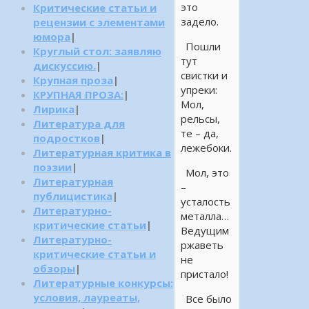
это
Критические статьи и
задело.
рецензии с элементами
юмора
|
Пошли
Круглый стол: заявляю
тут
дискуссию.
|
свистки и
Крупная проза
|
упреки:
КРУПНАЯ ПРОЗА:
|
Мол,
Лирика
|
рельсы,
Литература для
те – да,
подростков
|
лежебоки.
Литературная критика в
поэзии
|
Мол, это
Литературная
–
публицистика
|
усталость
Литературно-
металла…
критические статьи
|
Ведущим
Литературно-
ржаветь
критические статьи и
не
обзоры
|
пристало!
Литературные конкурсы:
условия, лауреаты,
Все было