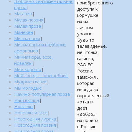
Любовно-сентиментальная
приобретенного
проза
|
доступа к
Магазин
|
кормушке
Малая поэзия
|
на их
Малая проза
|
личном
Манекен
|
уровне.
Миниатюры
|
Будь то
Миниатюры и подборки
телевиденье,
афоризмов
|
нефтянка,
Миниатюры, эссе,
газянка,
новеллы
|
РАО ЕС
Мне хорошо
|
России,
Мой сосед — волшебник
|
таможня ,
Мудрые сказки
|
которая
Мы молодые
|
иногда за
Научно-популярная проза
|
определенный
Наш взгляд
|
«откат»
Новеллы
|
дает
Новеллы и эссе
|
«добро»
Новогодняя лирика
|
на провоз
Новогодняя поэзия
|
в Россию
Новогодняя проза
|