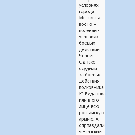
условиях
города
Москвы, а
воено –
полеваых
условиях
боевых
действий
Чечни.
Однако
осудили
за боевые
действия
полковника
Ю.Буданова
или в его
лице всю
российскую
армию. А
опрпавдали
чеченский