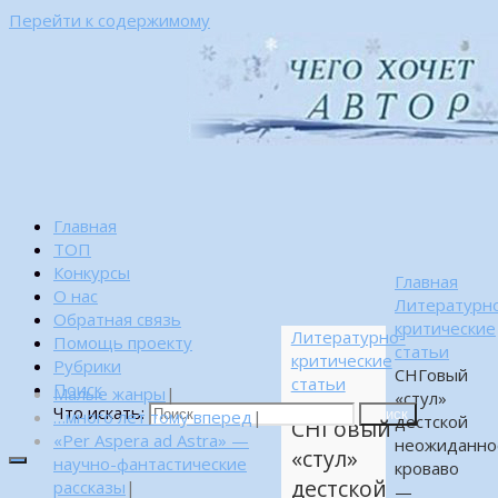
Перейти к содержимому
Главная
ТОП
Конкурсы
Главная
О нас
Литературн
Обратная связь
критические
Литературно-
Помощь проекту
статьи
критические
Рубрики
CНГовый
статьи
Поиск
Малые жанры
|
«стул»
Что искать:
…много лет тому вперед
|
Поиск
дестской
CНГовый
«Per Aspera ad Astra» —
неожиданно
«стул»
научно-фантастические
кроваво
дестской
рассказы
|
—