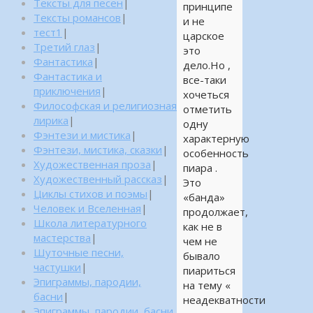
Тексты для песен
|
принципе
Тексты романсов
|
и не
тест1
|
царское
Третий глаз
|
это
Фантастика
|
дело.Но ,
Фантастика и
все-таки
приключения
|
хочеться
Философская и религиозная
отметить
лирика
|
одну
Фэнтези и мистика
|
характерную
Фэнтези, мистика, сказки
|
особенность
Художественная проза
|
пиара .
Художественный рассказ
|
Это
Циклы стихов и поэмы
|
«банда»
Человек и Вселенная
|
продолжает,
Школа литературного
как не в
мастерства
|
чем не
Шуточные песни,
бывало
частушки
|
пиариться
Эпиграммы, пародии,
на тему «
басни
|
неадекватности
Эпиграммы, пародии, басни,