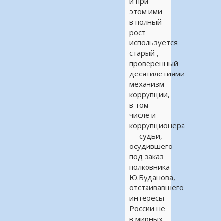
и при
этом ими
в полный
рост
используется
старый ,
проверенный
десятилетиями
механизм
коррупции,
в том
числе и
коррупционера
— судьи,
осудившего
под заказ
полковника
Ю.Буданова,
отстаивавшего
интересы
России не
в мирных