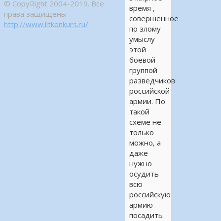
© CopyRight 2004-2019. Все
время ,
права защищены
совершенное
http://www.litkonkurs.ru/
по злому
умыслу
этой
боевой
группой
разведчиков
российской
армии. По
такой
схеме не
только
можно, а
даже
нужно
осудить
всю
российскую
армию
посадить