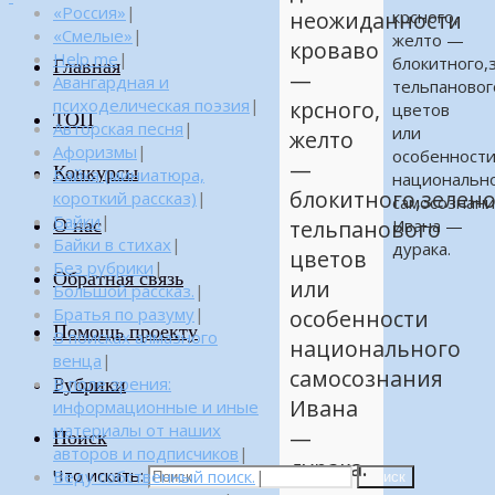
«Россия»
|
крсного,
неожиданности
«Смелые»
|
желто —
кроваво
Help me
|
блокитного,
Главная
—
Авангардная и
тельпановог
психоделическая поэзия
|
крсного,
цветов
ТОП
Авторская песня
|
или
желто
Афоризмы
|
особенност
—
Конкурсы
Байка (миниатюра,
национальн
блокитного,зелено
короткий рассказ)
|
самосознани
Байки
|
О нас
Ивана —
тельпанового
Байки в стихах
|
дурака.
цветов
Без рубрики
|
Обратная связь
или
Большой рассказ.
|
Братья по разуму
|
особенности
Помощь проекту
В поисках алмазного
национального
венца
|
самосознания
Рубрики
В поле зрения:
Ивана
информационные и иные
материалы от наших
—
Поиск
авторов и подписчиков
|
дурака.
Что искать:
Веду собственный поиск.
|
Поиск