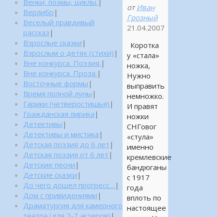
Венки, поэмы, циклы.
|
от
Иван
Верлибр
|
Грозный
Веселый правдивый
21.04.2007
рассказ
|
Взрослые сказки
|
Коротка
Взрослым о детях (стихи)
|
у «стала»
Вне конкурса. Поэзия.
|
ножка,
Вне конкурса. Проза.
|
Нужно
Восточные формы
|
выправить
Время полной луны
|
немножко.
Гарики (четверостишья)
|
И правят
Гражданская лирика
|
ножки
Детективы
|
СНГовог
Детективы и мистика
|
«стула»
Детская поэзия до 6 лет
|
именно
Детская поэзия от 6 лет
|
кремлевские
Детские песни
|
бандюганы
Детские сказки
|
с 1917
До чего дошел прогресс…
|
года
Дом с привидениями
|
вплоть по
Драматургия для камерного
настоящее
театра (для 2-7 актеров)
|