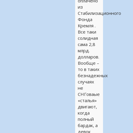
оплачено
из
Стабилизационного
Фонда
Кремля .
Все таки
солидная
сама 2,8
млрд.
долларов.
Вообще –
то в таких
безнадежных
случаях
не
СНГоваые
«сталья»
двигают,
когда
полный
бардак, а
девок