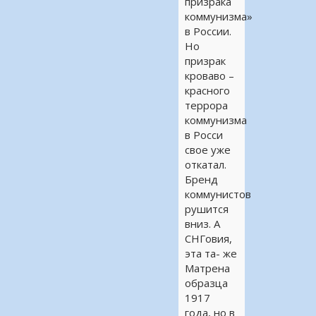
призрака
коммунизма»
в России.
Но
призрак
кроваво –
красного
террора
коммунизма
в Росси
свое уже
откатал.
Бренд
коммунистов
рушится
вниз. А
СНГовия,
эта та- же
Матрена
образца
1917
года, но в