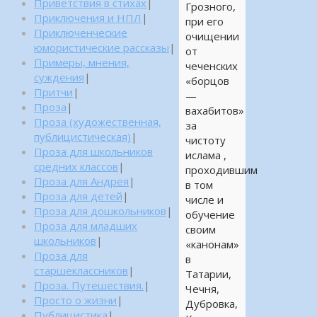
Приветствия в стихах
|
Грозного,
Приключения и НПЛ
|
при его
Приключенческие
очищении
юмористические рассказы
|
от
Примеры, мнения,
чеченских
суждения
|
«борцов
Притчи
|
—
Проза
|
вахабитов»
Проза (художественная,
за
публицистическая)
|
чистоту
Проза для школьников
ислама ,
средних классов
|
проходившим
Проза для Андрея
|
в том
Проза для детей
|
числе и
Проза для дошкольников
|
обучение
Проза для младших
своим
школьников
|
«канонам»
Проза для
в
старшеклассников
|
Татарии,
Проза. Путешествия.
|
Чечня,
Просто о жизни
|
Дубровка,
Публицистика
|