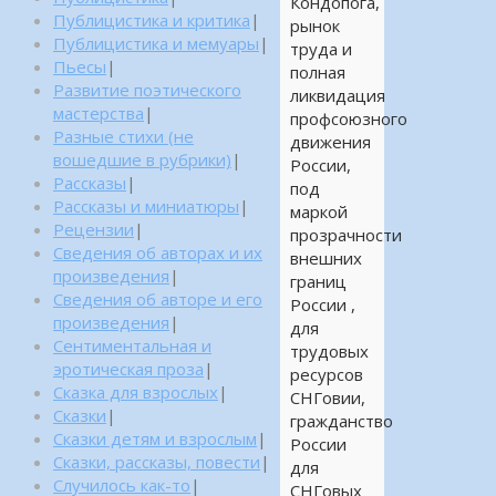
Кондопога,
Публицистика и критика
|
рынок
Публицистика и мемуары
|
труда и
Пьесы
|
полная
Развитие поэтического
ликвидация
мастерства
|
профсоюзного
Разные стихи (не
движения
вошедшие в рубрики)
|
России,
Рассказы
|
под
Рассказы и миниатюры
|
маркой
Рецензии
|
прозрачности
Сведения об авторах и их
внешних
произведения
|
границ
Сведения об авторе и его
России ,
произведения
|
для
Сентиментальная и
трудовых
эротическая проза
|
ресурсов
Сказка для взрослых
|
СНГовии,
Сказки
|
гражданство
Сказки детям и взрослым
|
России
Сказки, рассказы, повести
|
для
Случилось как-то
|
СНГовых