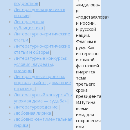
подростков
|
«кидалова»
Литературная критика в
и
поэзии
|
«подсталялова»
Литературная
и России,
публицистика
|
и русской
Литературно-критические
нации.
статьи
|
Флаг им в
Литературно-критические
руку. Как
статьи и обзоры
|
интересно
Литературные конкурсы:
и с какой
условия, лауреаты,
фантазией
призеры
|
пиарится
Литературные проекты:
тема
порталы, сайты, домашние
третьего
страницы
|
срока
Литературный конкурс «Эта
президента
упрямая дама — судьба»
|
В.Путина
Литературоведение.
|
всеми
Любовная лирика
|
ими, для
Любовно-сентиментальная
сохранения
лирика
|
ими