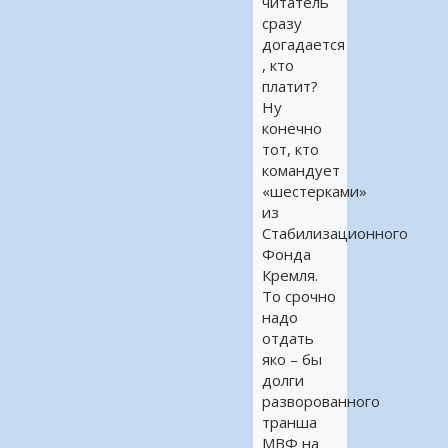
читатель
сразу
догадается
, кто
платит?
Ну
конечно
тот, кто
командует
«шестерками»
из
Стабилизационного
Фонда
Кремля.
То срочно
надо
отдать
яко – бы
долги
разворованного
транша
МВФ на