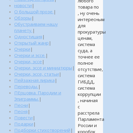
любого
новости
|
товара по
О большой прозе.
|
, ну очень
Обзоры
|
интересным
Обустраиваем нашу
для
планету.
|
прокуратуры
Одностишия
|
ценам,
Открытый жанр
|
система
Очерки
|
суда, а
Очерки и эссе.
|
точнее ее
Очерки, эссе
|
полное
Очерки, эссе и миниатюры
|
отсутствие,
Очерки, эссе, статьи
|
система
Пейзажная лирика
|
ГИБДД,
Переводы.
|
система
ПЕрцовка. Пародии и
коррупции
Эпиграммы.
|
, начиная
Песни
|
с
Песня
|
расстрела
Повести
|
Парламента
Подарки
|
России и
Подборки стихотворений
|
коробок