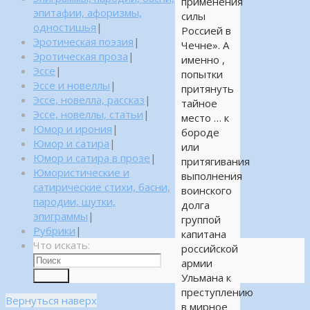
применения
эпитафии, афоризмы,
силы
одностишья
|
Россией в
Эротическая поэзия
|
Чечне». А
Эротическая проза
|
именно ,
Эссе
|
попытки
Эссе и новеллы
|
притянуть
Эссе, новелла, рассказ
|
тайное
Эссе, новеллы, статьи
|
место … к
Юмор и ирония
|
бороде
Юмор и сатира
|
или
Юмор и сатира в прозе
|
притягивания
Юмористические и
выполнения
сатирические стихи, басни,
воинского
пародии, шутки,
долга
эпиграммы
|
группой
Рубрики
|
капитана
Что искать:
российской
армии
Поиск
Ульмана к
преступлению
Вернуться наверх
в мирное