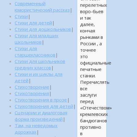
Современный
перелетных
юмористический рассказ
|
воро-бьев
Стихи
|
и так
Стихи для детей
|
далее,
Стихи для дошкольников
|
кончая
Стихи для младших
рынками в
школьников
|
России , а
Стихи для
точнее
старшеклассников
|
это
Стихи для школьников
официальные
средних классов
|
печатные
Стихи и их циклы для
станки.
детей
|
Перечислять
Стихотворение
|
все
Стихотворения
|
заслуги
Стихотворения в прозе
|
перед
Стихотворения для детей
|
«Отечеством»
Сценарии и диалоговая
кремлевских
форма произведений
|
бандюганов
Там, на неведомых
противно
дорожках
|
в