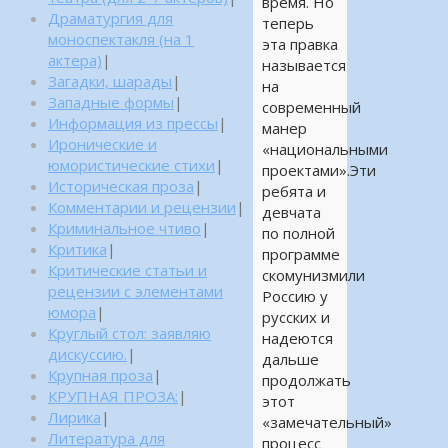
время. Но
Драматургия для
теперь
моноспектакля (на 1
эта правка
актера)
|
называется
Загадки, шарады
|
на
Западные формы
|
современный
Информация из прессы
|
манер
Иронические и
«национальными
юмористические стихи
|
проектами».Эти
Историческая проза
|
ребята и
Комментарии и рецензии
|
девчата
Криминальное чтиво
|
по полной
Критика
|
программе
Критические статьи и
скомунизмили
рецензии с элементами
Россию у
юмора
|
русских и
Круглый стол: заявляю
надеются
дискуссию.
|
дальше
Крупная проза
|
продолжать
КРУПНАЯ ПРОЗА:
|
этот
Лирика
|
«замечательный»
Литература для
процесс