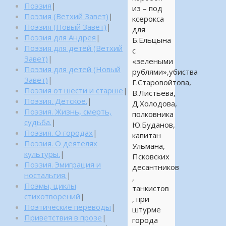
Поэзия
|
из – под
Поэзия (Ветхий Завет)
|
ксерокса
Поэзия (Новый Завет)
|
для
Поэзия для Андрея
|
Б.Ельцына
Поэзия для детей (Ветхий
с
Завет)
|
«зелеными
Поэзия для детей (Новый
рублями»,убиства
Завет)
|
Г.Старовойтова,
Поэзия от шести и старше
|
В.Листьева,
Поэзия. Детское.
|
Д.Холодова,
Поэзия. Жизнь, смерть,
полковника
судьба.
|
Ю.Буданов,
Поэзия. О городах
|
капитан
Поэзия. О деятелях
Ульмана,
культуры.
|
Псковских
Поэзия. Эмиграция и
десантников
ностальгия.
|
,
Поэмы, циклы
танкистов
стихотворений
|
, при
Поэтические переводы
|
штурме
Приветствия в прозе
|
города