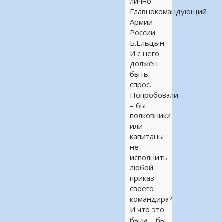
лично
Главнокомандующий
Армии
России
Б.Ельцын.
И с него
должен
быть
спрос.
Попробовали
– бы
полковники
или
капитаны
не
исполнить
любой
приказ
своего
командира?
И что это
была – бы