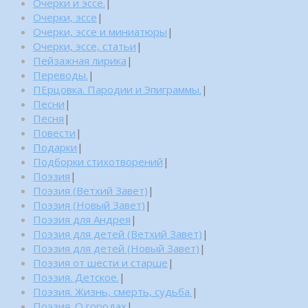
Очерки и эссе.
|
Очерки, эссе
|
Очерки, эссе и миниатюры
|
Очерки, эссе, статьи
|
Пейзажная лирика
|
Переводы.
|
ПЕрцовка. Пародии и Эпиграммы.
|
Песни
|
Песня
|
Повести
|
Подарки
|
Подборки стихотворений
|
Поэзия
|
Поэзия (Ветхий Завет)
|
Поэзия (Новый Завет)
|
Поэзия для Андрея
|
Поэзия для детей (Ветхий Завет)
|
Поэзия для детей (Новый Завет)
|
Поэзия от шести и старше
|
Поэзия. Детское.
|
Поэзия. Жизнь, смерть, судьба.
|
Поэзия. О городах
|