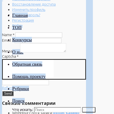
Восстановление доступа
Изменить профиль
Главная
Забыли пароль?
Регистрация
Войти
ТОП
Name
*
Конкурсы
Email
*
Message
*
О нас
Captcha
*
Обратная связь
Помощь проекту
Refresh
Рубрики
Поиск
Свежие комментарии
Что искать:
Поиск
WishHour.Com
к записи
Riobet Казино: