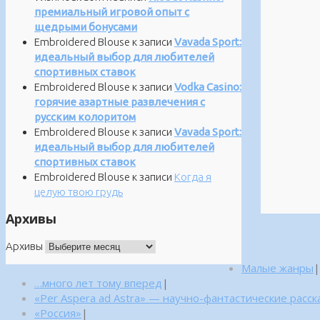
премиальный игровой опыт с
щедрыми бонусами
Embroidered Blouse
к записи
Vavada Sport:
идеальный выбор для любителей
спортивных ставок
Embroidered Blouse
к записи
Vodka Casino:
горячие азартные развлечения с
русским колоритом
Embroidered Blouse
к записи
Vavada Sport:
идеальный выбор для любителей
спортивных ставок
Embroidered Blouse
к записи
Когда я
целую твою грудь
Архивы
Архивы
Малые жанры
|
…много лет тому вперед
|
«Per Aspera ad Astra» — научно-фантастические расск
«Россия»
|