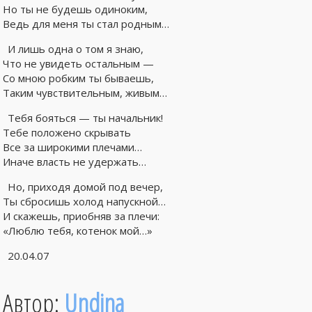
Но ты не будешь одиноким,
Ведь для меня ты стал родным…
И лишь одна о том я знаю,
Что не увидеть остальным —
Со мною робким ты бываешь,
Таким чувствительным, живым…
Тебя бояться — ты начальник!
Тебе положено скрывать
Все за широкими плечами…
Иначе власть не удержать…
Но, приходя домой под вечер,
Ты сбросишь холод напускной…
И скажешь, приобняв за плечи:
«Люблю тебя, котенок мой…»
20.04.07
Автор:
Undina