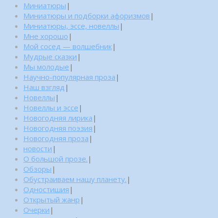
Миниатюры
|
Миниатюры и подборки афоризмов
|
Миниатюры, эссе, новеллы
|
Мне хорошо
|
Мой сосед — волшебник
|
Мудрые сказки
|
Мы молодые
|
Научно-популярная проза
|
Наш взгляд
|
Новеллы
|
Новеллы и эссе
|
Новогодняя лирика
|
Новогодняя поэзия
|
Новогодняя проза
|
новости
|
О большой прозе.
|
Обзоры
|
Обустраиваем нашу планету.
|
Одностишия
|
Открытый жанр
|
Очерки
|