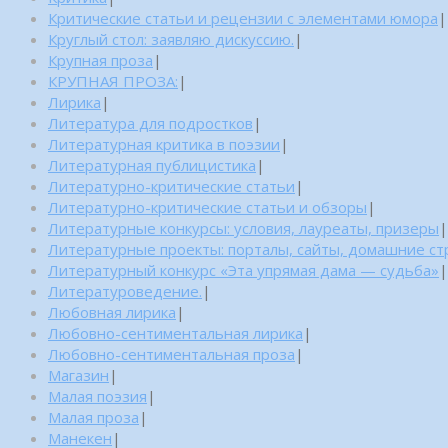
Критические статьи и рецензии с элементами юмора
|
Круглый стол: заявляю дискуссию.
|
Крупная проза
|
КРУПНАЯ ПРОЗА:
|
Лирика
|
Литература для подростков
|
Литературная критика в поэзии
|
Литературная публицистика
|
Литературно-критические статьи
|
Литературно-критические статьи и обзоры
|
Литературные конкурсы: условия, лауреаты, призеры
|
Литературные проекты: порталы, сайты, домашние с
Литературный конкурс «Эта упрямая дама — судьба»
|
Литературоведение.
|
Любовная лирика
|
Любовно-сентиментальная лирика
|
Любовно-сентиментальная проза
|
Магазин
|
Малая поэзия
|
Малая проза
|
Манекен
|