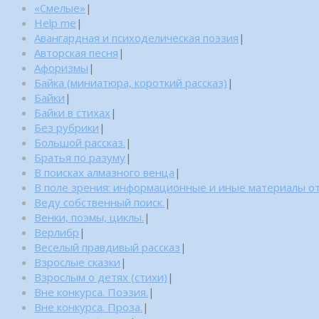
«Смелые»
|
Help me
|
Авангардная и психоделическая поэзия
|
Авторская песня
|
Афоризмы
|
Байка (миниатюра, короткий рассказ)
|
Байки
|
Байки в стихах
|
Без рубрики
|
Большой рассказ.
|
Братья по разуму
|
В поисках алмазного венца
|
В поле зрения: информационные и иные материалы от
Веду собственный поиск.
|
Венки, поэмы, циклы.
|
Верлибр
|
Веселый правдивый рассказ
|
Взрослые сказки
|
Взрослым о детях (стихи)
|
Вне конкурса. Поэзия.
|
Вне конкурса. Проза.
|