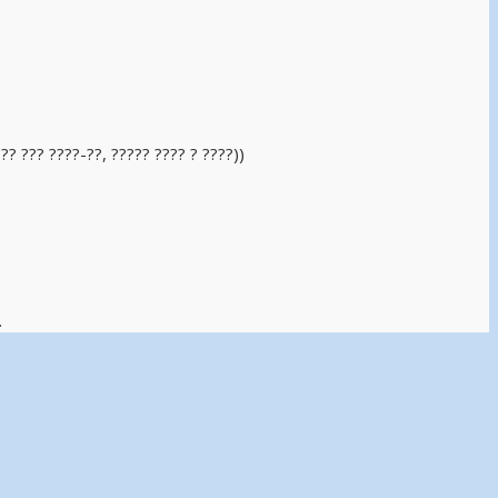
?? ??? ????-??, ????? ???? ? ????))
.