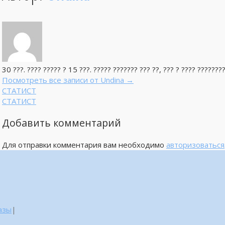
30 ???. ???? ????? ? 15 ???. ????? ??????? ??? ??, ??? ? ???? ????????
Посмотреть все записи от Undina
→
СТАТИСТ
СТАТИСТ
Добавить комментарий
Для отправки комментария вам необходимо
авторизоваться
азы
|