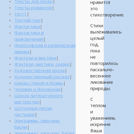
Тексты для песен
|
нравится
Тексты романсов
|
это
тест1
|
стихотворение.
Третий глаз
|
Стихи
Фантастика
|
вылёживались
Фантастика и
целый
приключения
|
год,
Философская и религиозная
пока
лирика
|
не
Фэнтези и мистика
|
повторилось
Фэнтези, мистика, сказки
|
пасхально-
Художественная проза
|
весеннее
Художественный рассказ
|
ликование
Циклы стихов и поэмы
|
природы.
Человек и Вселенная
|
Школа литературного
С
мастерства
|
теплом
Шуточные песни,
и
частушки
|
уважением,
Эпиграммы, пародии,
искренне
басни
|
Ваша
Эпиграммы, пародии, басни,