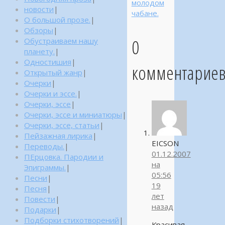
молодом
новости
|
чабане.
О большой прозе.
|
Обзоры
|
0
Обустраиваем нашу
планету.
|
Одностишия
|
комментарие
Открытый жанр
|
Очерки
|
Очерки и эссе.
|
Очерки, эссе
|
Очерки, эссе и миниатюры
|
Очерки, эссе, статьи
|
Пейзажная лирика
|
EICSON
Переводы.
|
01.12.2007
ПЕрцовка. Пародии и
на
Эпиграммы.
|
05:56
Песни
|
19
Песня
|
лет
Повести
|
назад
Подарки
|
Подборки стихотворений
|
Красивая