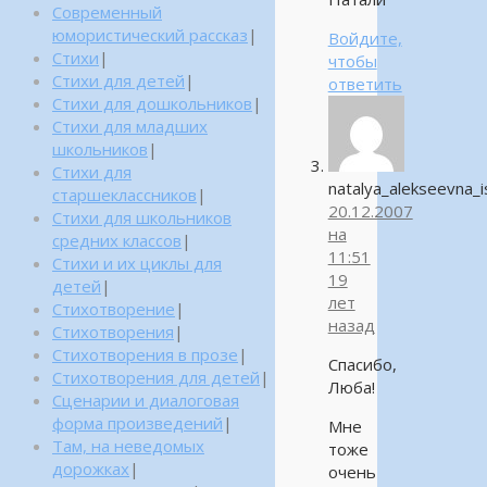
Современный
юмористический рассказ
|
Войдите,
Стихи
|
чтобы
Стихи для детей
|
ответить
Стихи для дошкольников
|
Стихи для младших
школьников
|
Стихи для
natalya_alekseevna_
старшеклассников
|
20.12.2007
Стихи для школьников
на
средних классов
|
11:51
Стихи и их циклы для
19
детей
|
лет
Стихотворение
|
назад
Стихотворения
|
Стихотворения в прозе
|
Спасибо,
Стихотворения для детей
|
Люба!
Сценарии и диалоговая
форма произведений
|
Мне
Там, на неведомых
тоже
дорожках
|
очень