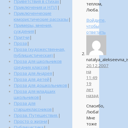
Приветствия в стихах
|
теплом,
Приключения и НПЛ
|
Люба.
Приключенческие
юмористические рассказы
|
Войдите,
Примеры, мнения,
чтобы
суждения
|
ответить
Притчи
|
Проза
|
Проза (художественная,
публицистическая)
|
natalya_alekseevna_
Проза для школьников
20.12.2007
средних классов
|
на
Проза для Андрея
|
11:49
Проза для детей
|
19
Проза для дошкольников
|
лет
Проза для младших
назад
школьников
|
Проза для
Спасибо,
старшеклассников
|
Люба!
Проза. Путешествия.
|
Мне
Просто о жизни
|
тоже
Публицистика
|