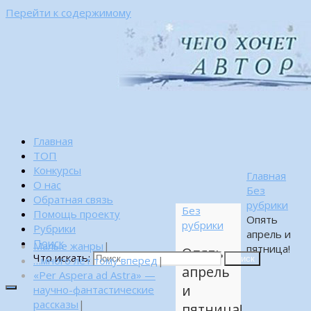
Перейти к содержимому
Главная
ТОП
Конкурсы
Главная
О нас
Без
Обратная связь
рубрики
Без
Помощь проекту
Опять
рубрики
Рубрики
апрель и
Поиск
Малые жанры
|
пятница!
Опять
Что искать:
…много лет тому вперед
|
Поиск
апрель
«Per Aspera ad Astra» —
и
научно-фантастические
рассказы
|
пятница!