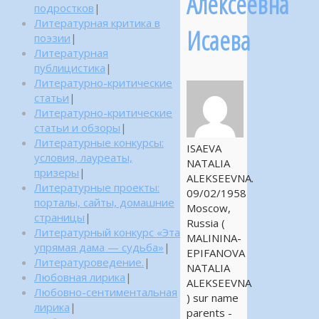
Алексеевна
подростков
|
Литературная критика в
Исаева
поэзии
|
Литературная
публицистика
|
Литературно-критические
статьи
|
Литературно-критические
статьи и обзоры
|
Литературные конкурсы:
ISAEVA
условия, лауреаты,
NATALIA
призеры
|
ALEKSEEVNA.
Литературные проекты:
09/02/1958
порталы, сайты, домашние
Moscow,
страницы
|
Russia (
Литературный конкурс «Эта
MALININA-
упрямая дама — судьба»
|
EPIFANOVA
Литературоведение.
|
NATALIA
Любовная лирика
|
ALEKSEEVNA
Любовно-сентиментальная
) sur name
лирика
|
parents -