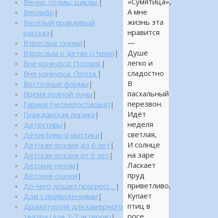
«Сумятица»,
Венки, поэмы, циклы.
|
А мне
Верлибр
|
жизнь эта
Веселый правдивый
нравится
рассказ
|
—
Взрослые сказки
|
Душе
Взрослым о детях (стихи)
|
легко и
Вне конкурса. Поэзия.
|
сладостно
Вне конкурса. Проза.
|
В
Восточные формы
|
пасхальный
Время полной луны
|
перезвон.
Гарики (четверостишья)
|
Идёт
Гражданская лирика
|
неделя
Детективы
|
светлая,
Детективы и мистика
|
И солнце
Детская поэзия до 6 лет
|
на заре
Детская поэзия от 6 лет
|
Ласкает
Детские песни
|
пруд
Детские сказки
|
приветливо,
До чего дошел прогресс…
|
Купает
Дом с привидениями
|
птиц в
Драматургия для камерного
росе,
театра (для 2-7 актеров)
|