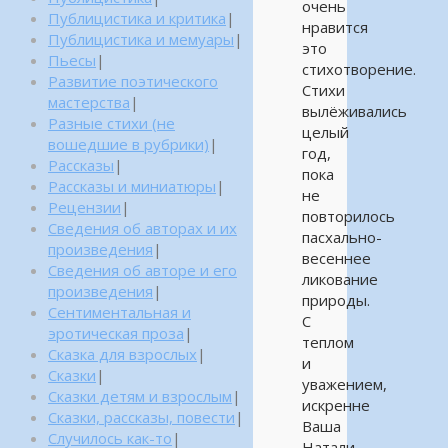
очень
Публицистика и критика
|
нравится
Публицистика и мемуары
|
это
Пьесы
|
стихотворение.
Развитие поэтического
Стихи
мастерства
|
вылёживались
Разные стихи (не
целый
вошедшие в рубрики)
|
год,
Рассказы
|
пока
Рассказы и миниатюры
|
не
Рецензии
|
повторилось
Сведения об авторах и их
пасхально-
произведения
|
весеннее
Сведения об авторе и его
ликование
произведения
|
природы.
Сентиментальная и
С
эротическая проза
|
теплом
Сказка для взрослых
|
и
Сказки
|
уважением,
Сказки детям и взрослым
|
искренне
Сказки, рассказы, повести
|
Ваша
Случилось как-то
|
Натали