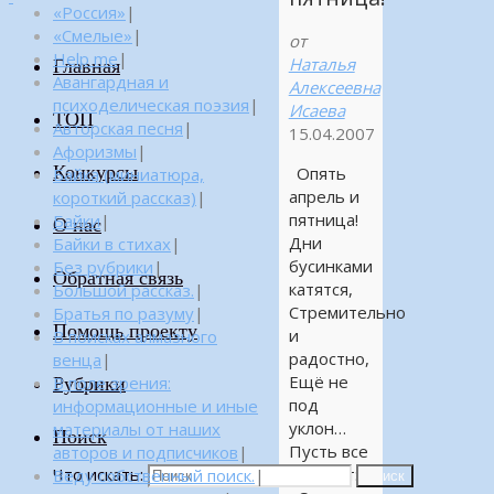
«Россия»
|
«Смелые»
|
от
Help me
|
Наталья
Главная
Авангардная и
Алексеевна
психоделическая поэзия
|
Исаева
ТОП
Авторская песня
|
15.04.2007
Афоризмы
|
Конкурсы
Опять
Байка (миниатюра,
апрель и
короткий рассказ)
|
пятница!
Байки
|
О нас
Дни
Байки в стихах
|
бусинками
Без рубрики
|
Обратная связь
катятся,
Большой рассказ.
|
Стремительно
Братья по разуму
|
Помощь проекту
и
В поисках алмазного
радостно,
венца
|
Ещё не
Рубрики
В поле зрения:
под
информационные и иные
уклон…
материалы от наших
Поиск
Пусть все
авторов и подписчиков
|
Что искать:
твердят:
Веду собственный поиск.
|
Поиск