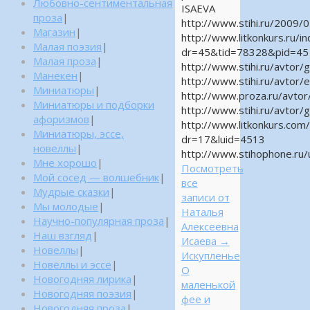
Любовно-сентиментальная
ISAEVA
проза
|
http://www.stihi.ru/2009/
Магазин
|
http://www.litkonkurs.ru/i
Малая поэзия
|
dr=45&tid=78328&pid=45
Малая проза
|
http://www.stihi.ru/avtor/
Манекен
|
http://www.stihi.ru/avtor/
Миниатюры
|
http://www.proza.ru/avtor
Миниатюры и подборки
http://www.stihi.ru/avtor/
афоризмов
|
http://www.litkonkurs.com/
Миниатюры, эссе,
dr=17&luid=4513
новеллы
|
http://www.stihophone.ru/
Мне хорошо
|
Посмотреть
Мой сосед — волшебник
|
все
Мудрые сказки
|
записи от
Мы молодые
|
Наталья
Научно-популярная проза
|
Алексеевна
Наш взгляд
|
Исаева
→
Новеллы
|
Искупленье
Новеллы и эссе
|
О
Новогодняя лирика
|
маленькой
Новогодняя поэзия
|
фее и
Новогодняя проза
|