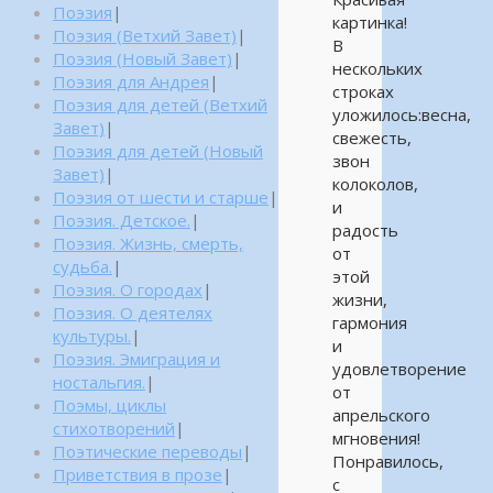
Поэзия
|
картинка!
Поэзия (Ветхий Завет)
|
В
Поэзия (Новый Завет)
|
нескольких
Поэзия для Андрея
|
строках
Поэзия для детей (Ветхий
уложилось:весна,
Завет)
|
свежесть,
Поэзия для детей (Новый
звон
Завет)
|
колоколов,
Поэзия от шести и старше
|
и
Поэзия. Детское.
|
радость
Поэзия. Жизнь, смерть,
от
судьба.
|
этой
Поэзия. О городах
|
жизни,
Поэзия. О деятелях
гармония
культуры.
|
и
Поэзия. Эмиграция и
удовлетворение
ностальгия.
|
от
Поэмы, циклы
апрельского
стихотворений
|
мгновения!
Поэтические переводы
|
Понравилось,
Приветствия в прозе
|
с