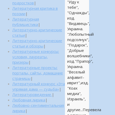
"Иду к
подростков
|
тебе",
Литературная критика в
"Однажды",
поэзии
|
изд.
Литературная
"Видавець",
публицистика
|
Украина.
Литературно-критические
"Любопытный
статьи
|
подсолнух",
Литературно-критические
"Подарок",
статьи и обзоры
|
"Добрые
Литературные конкурсы:
волшебники",
условия, лауреаты,
изд."Прапор",
призеры
|
Украина.
Литературные проекты:
"Веселый
порталы, сайты, домашние
алфавит-
страницы
|
иврит",изд.
Литературный конкурс «Эта
"Коах
упрямая дама — судьба»
|
медиа",
Литературоведение.
|
Израиль",
Любовная лирика
|
и
Любовно-сентиментальная
другие...Перевела
лирика
|
с идиш на