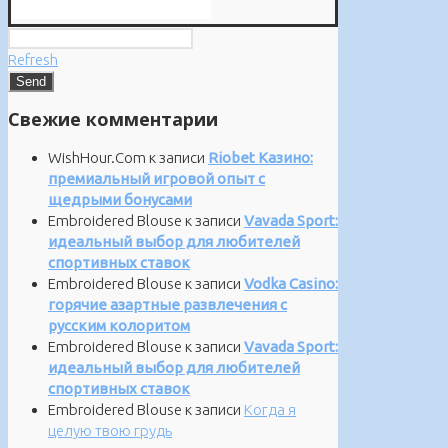
Refresh
Свежие комментарии
WishHour.Com
к записи
Riobet Казино:
премиальный игровой опыт с
щедрыми бонусами
Embroidered Blouse
к записи
Vavada Sport:
идеальный выбор для любителей
спортивных ставок
Embroidered Blouse
к записи
Vodka Casino:
горячие азартные развлечения с
русским колоритом
Embroidered Blouse
к записи
Vavada Sport:
идеальный выбор для любителей
спортивных ставок
Embroidered Blouse
к записи
Когда я
целую твою грудь