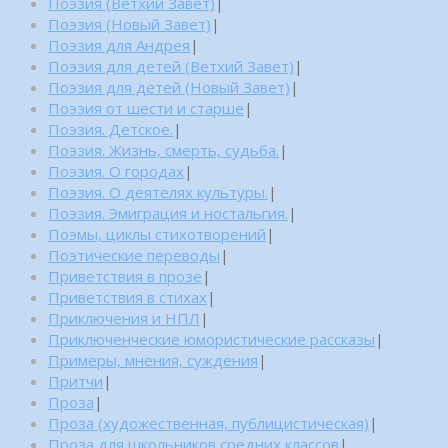
Поэзия (Ветхий Завет)
|
Поэзия (Новый Завет)
|
Поэзия для Андрея
|
Поэзия для детей (Ветхий Завет)
|
Поэзия для детей (Новый Завет)
|
Поэзия от шести и старше
|
Поэзия. Детское.
|
Поэзия. Жизнь, смерть, судьба.
|
Поэзия. О городах
|
Поэзия. О деятелях культуры.
|
Поэзия. Эмиграция и ностальгия.
|
Поэмы, циклы стихотворений
|
Поэтические переводы
|
Приветствия в прозе
|
Приветствия в стихах
|
Приключения и НПЛ
|
Приключенческие юмористические рассказы
|
Примеры, мнения, суждения
|
Притчи
|
Проза
|
Проза (художественная, публицистическая)
|
Проза для школьников средних классов
|