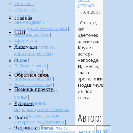
«Россия»
|
(ПЕГАС)
«Смелые»
|
11.04.2007
Help me
|
Главная
Авангардная и
Солнце,
психоделическая поэзия
|
как
ТОП
Авторская песня
|
цветочек
Афоризмы
|
аленький.
Конкурсы
Байка (миниатюра,
Кружит
короткий рассказ)
|
ветер-
Байки
|
непоседа.
О нас
Байки в стихах
|
И, смеясь,
Без рубрики
|
глаза-
Обратная связь
Большой рассказ.
|
проталинки
Братья по разуму
|
Подмигнули
Помощь проекту
В поисках алмазного
из-под
венца
|
снега.
Рубрики
В поле зрения:
информационные и иные
Автор:
материалы от наших
Поиск
авторов и подписчиков
|
Что искать:
Веду собственный поиск.
|
Наталья
Поиск