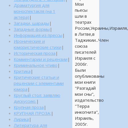
Мои
Драматургия для
пьесы
моноспектакля (на 1
шли в
актера)
|
театрах
Загадки, шарады
|
России,Украины,Израиля,
Западные формы
|
в Литве,в
Информация из прессы
|
Таджикии...Член
Иронические и
союза
юмористические стихи
|
писателей
Историческая проза
|
Израиля с
Комментарии и рецензии
|
2006г.
Криминальное чтиво
|
Были
Критика
|
опубликованы
Критические статьи и
мои книги
рецензии с элементами
"Разгадай
юмора
|
мои сны",
Круглый стол: заявляю
издательство
дискуссию.
|
"Терра
Крупная проза
|
инкогнита",
КРУПНАЯ ПРОЗА:
|
Израиль,
Лирика
|
2005г.
Литература для