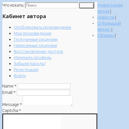
Новогодняя
Что искать:
Поиск
проза
|
Кабинет автора
новости
|
О большой
Опубликовать произведение
прозе.
|
Мои произведения
Обзоры
|
Полученные рецензии
Написанные рецензии
Восстановление доступа
Изменить профиль
Забыли пароль?
Регистрация
Войти
Name
*
Email
*
Message
*
Captcha
*