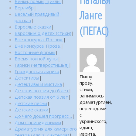
Венки, поэмы, циклы.
|
Верлибр
|
Ланге
Веселый правдивый
рассказ
|
(ПЕГАС)
Взрослые сказки
|
Взрослым о детях (стихи)
|
Вне конкурса. Поэзия.
|
Вне конкурса. Проза.
|
Восточные формы
|
Время полной луны
|
Гарики (четверостишья)
|
Гражданская лирика
|
Пишу
Детективы
|
прозу,
Детективы и мистика
|
стихи,
Детская поэзия до 6 лет
|
занимаюсь
Детская поэзия от 6 лет
|
драматургией,
Детские песни
|
переводами
Детские сказки
|
с
До чего дошел прогресс…
|
украинского,
Дом с привидениями
|
идиш,
Драматургия для камерного
иврита.
театра (для 2-7 актеров)
|