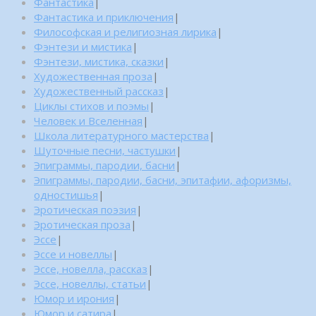
Фантастика
|
Фантастика и приключения
|
Философская и религиозная лирика
|
Фэнтези и мистика
|
Фэнтези, мистика, сказки
|
Художественная проза
|
Художественный рассказ
|
Циклы стихов и поэмы
|
Человек и Вселенная
|
Школа литературного мастерства
|
Шуточные песни, частушки
|
Эпиграммы, пародии, басни
|
Эпиграммы, пародии, басни, эпитафии, афоризмы,
одностишья
|
Эротическая поэзия
|
Эротическая проза
|
Эссе
|
Эссе и новеллы
|
Эссе, новелла, рассказ
|
Эссе, новеллы, статьи
|
Юмор и ирония
|
Юмор и сатира
|