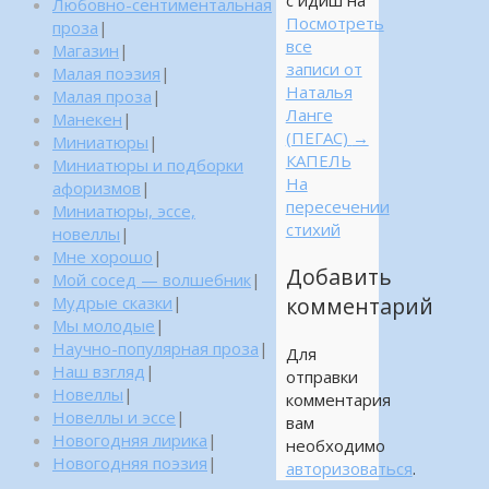
Любовно-сентиментальная
Посмотреть
проза
|
все
Магазин
|
записи от
Малая поэзия
|
Наталья
Малая проза
|
Ланге
Манекен
|
(ПЕГАС)
→
Миниатюры
|
КАПЕЛЬ
Миниатюры и подборки
На
афоризмов
|
пересечении
Миниатюры, эссе,
стихий
новеллы
|
Мне хорошо
|
Добавить
Мой сосед — волшебник
|
Мудрые сказки
|
комментарий
Мы молодые
|
Научно-популярная проза
|
Для
Наш взгляд
|
отправки
Новеллы
|
комментария
Новеллы и эссе
|
вам
Новогодняя лирика
|
необходимо
Новогодняя поэзия
|
авторизоваться
.