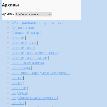
Архивы
Архивы
Обустраиваем нашу планету.
|
Одностишия
|
Открытый жанр
|
Очерки
|
Очерки и эссе.
|
Очерки, эссе
|
Очерки, эссе и миниатюры
|
Очерки, эссе, статьи
|
Пейзажная лирика
|
Переводы.
|
ПЕрцовка. Пародии и Эпиграммы.
|
Песни
|
Песня
|
Повести
|
Подарки
|
Подборки стихотворений
|
Поэзия
|