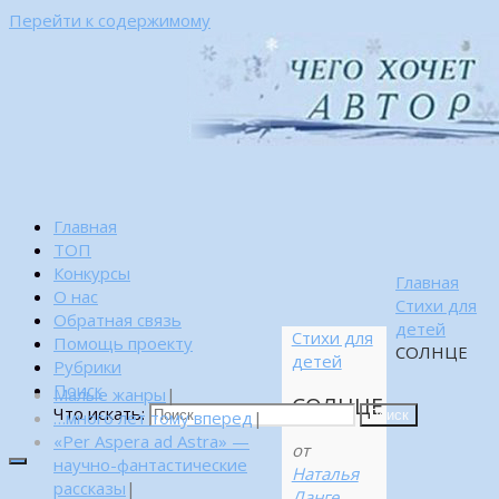
Перейти к содержимому
Главная
ТОП
Конкурсы
Главная
О нас
Стихи для
Обратная связь
детей
Стихи для
Помощь проекту
СОЛНЦЕ
детей
Рубрики
Поиск
Малые жанры
|
СОЛНЦЕ
Что искать:
…много лет тому вперед
|
Поиск
«Per Aspera ad Astra» —
от
научно-фантастические
Наталья
рассказы
|
Ланге