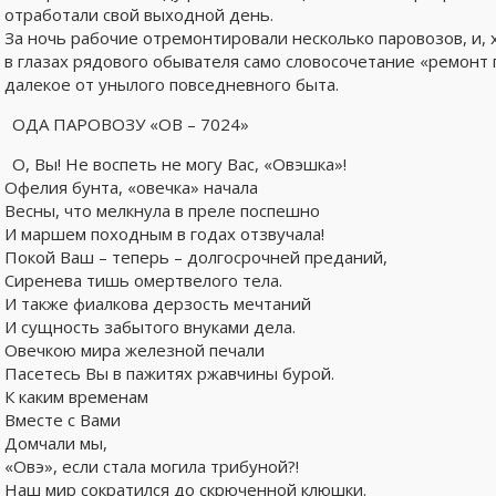
отработали свой выходной день.
За ночь рабочие отремонтировали несколько паровозов, и, 
в глазах рядового обывателя само словосочетание «ремонт
далекое от унылого повседневного быта.
ОДА ПАРОВОЗУ «ОВ – 7024»
О, Вы! Не воспеть не могу Вас, «Овэшка»!
Офелия бунта, «овечка» начала
Весны, что мелкнула в преле поспешно
И маршем походным в годах отзвучала!
Покой Ваш – теперь – долгосрочней преданий,
Сиренева тишь омертвелого тела.
И также фиалкова дерзость мечтаний
И сущность забытого внуками дела.
Овечкою мира железной печали
Пасетесь Вы в пажитях ржавчины бурой.
К каким временам
Вместе с Вами
Домчали мы,
«Овэ», если стала могила трибуной?!
Наш мир сократился до скрюченной клюшки.