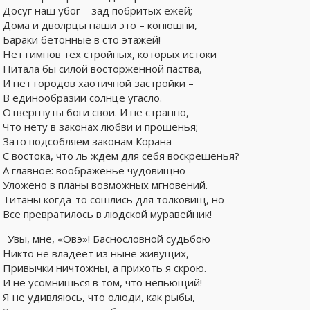
Досуг наш убог – зад побритых ежей;
Дома и дволрцы наши это – конюшни,
Бараки бетонные в сто этажей!
Нет гимнов тех стройных, которых истоки
Питала бы силой восторженной паства,
И нет городов хаотичной застройки –
В единообразии солнце угасло.
Отвергнуты боги свои. И не странно,
Что нету в законах любви и прошенья;
Зато подсобляем законам Корана –
С востока, что ль ждем для себя воскрешенья?
А главное: воображенье чудовищно
Уложено в планы возможных мгновений.
Титаны когда-то сошлись для толковищ, но
Все превратилось в людской муравейник!
Увы, мне, «Овэ»! Баснословной судьбою
Никто не владеет из ныне живущих,
Привычки ничтожны, а прихоть я скрою.
И не усомнишься в том, что непьющий!
Я не удивляюсь, что олюди, как рыбы,