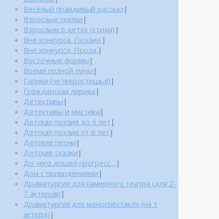
Веселый правдивый рассказ
|
Взрослые сказки
|
Взрослым о детях (стихи)
|
Вне конкурса. Поэзия.
|
Вне конкурса. Проза.
|
Восточные формы
|
Время полной луны
|
Гарики (четверостишья)
|
Гражданская лирика
|
Детективы
|
Детективы и мистика
|
Детская поэзия до 6 лет
|
Детская поэзия от 6 лет
|
Детские песни
|
Детские сказки
|
До чего дошел прогресс…
|
Дом с привидениями
|
Драматургия для камерного театра (для 2-
7 актеров)
|
Драматургия для моноспектакля (на 1
актера)
|