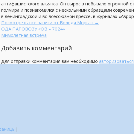
антифашистского альянса. Он вырос в небывало огромной с
полмира и познакомился с несколькими образцами совреме
в ленинградской и во всесоюзной прессе, в журналах «Аврор
Посмотреть все записи от Володя Морган
→
ОДА ПАРОВОЗУ «ОВ – 7024»
Мимолётная встреча
Добавить комментарий
Для отправки комментария вам необходимо
авторизоваться
траницы
|