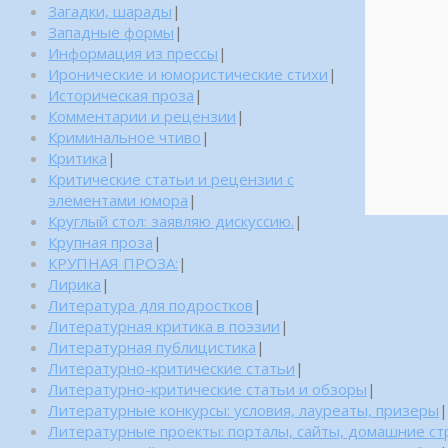
Загадки, шарады
|
Западные формы
|
Информация из прессы
|
Иронические и юмористические стихи
|
Историческая проза
|
Комментарии и рецензии
|
Криминальное чтиво
|
Критика
|
Критические статьи и рецензии с
элементами юмора
|
Круглый стол: заявляю дискуссию.
|
Крупная проза
|
КРУПНАЯ ПРОЗА:
|
Лирика
|
Литература для подростков
|
Литературная критика в поэзии
|
Литературная публицистика
|
Литературно-критические статьи
|
Литературно-критические статьи и обзоры
|
Литературные конкурсы: условия, лауреаты, призеры
|
Литературные проекты: порталы, сайты, домашние с