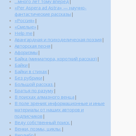
…много лет тому вперед
|
«Per Aspera ad Astra» — научно-
фантастические рассказы
|
«Россия»
|
«Смелые»
|
Help me
|
Авангардная и психоделическая поэзия
|
Авторская песня
|
Афоризмы
|
Байка (миниатюра, короткий рассказ)
|
Байки
|
Байки в стихах
|
Без рубрики
|
Большой рассказ.
|
Братья по разуму
|
В поисках алмазного венца
|
В поле зрения: информационные и иные
материалы от наших авторов и
подписчиков
|
Веду собственный поиск.
|
Венки, поэмы, циклы.
|
Верлибр
|