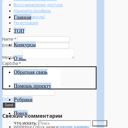
Восстановление доступа
Изменить профиль
Главная
Забыли пароль?
Регистрация
Войти
ТОП
Name
*
Конкурсы
Email
*
Message
*
О нас
Captcha
*
Обратная связь
Помощь проекту
Refresh
Рубрики
Поиск
Свежие комментарии
Что искать:
Поиск
WishHour.Com
к записи
Riobet Казино: