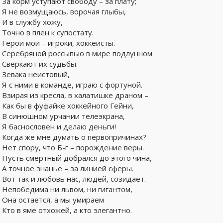
За корм уступают свободу – за плату;
Я не возмущаюсь, ворочая глыбы,
И в службу хожу,
Точно в плен к супостату.
Герои мои – игроки, хоккеисты.
Серебряной россыпью в мире подлунном
Сверкают их судьбы.
Зевака неистовый,
Я с ними в команде, играю с фортуной.
Взирая из кресла, в халатишке драном –
Как бы в фуфайке хоккейного Гейни,
В синюшном урчании телеэкрана,
Я баснословен и делаю деньги!
Когда же мне думать о первопричинах?
Нет спору, что Б-г – порождение веры.
Пусть смертный добрался до этого чина,
А точное знанье – за линией сферы.
Вот так и любовь нас, людей, созидает.
Непобедима ни львом, ни гигантом,
Она остается, а мы умираем
Кто в яме отхожей, а кто элегантно.