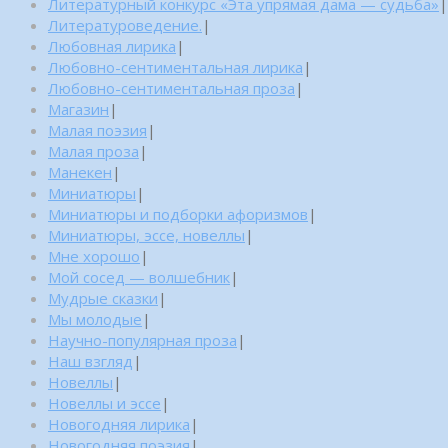
Литературный конкурс «Эта упрямая дама — судьба»
|
Литературоведение.
|
Любовная лирика
|
Любовно-сентиментальная лирика
|
Любовно-сентиментальная проза
|
Магазин
|
Малая поэзия
|
Малая проза
|
Манекен
|
Миниатюры
|
Миниатюры и подборки афоризмов
|
Миниатюры, эссе, новеллы
|
Мне хорошо
|
Мой сосед — волшебник
|
Мудрые сказки
|
Мы молодые
|
Научно-популярная проза
|
Наш взгляд
|
Новеллы
|
Новеллы и эссе
|
Новогодняя лирика
|
Новогодняя поэзия
|