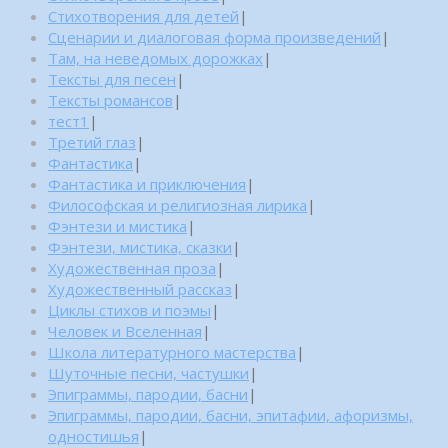
Стихотворения для детей
|
Сценарии и диалоговая форма произведений
|
Там, на неведомых дорожках
|
Тексты для песен
|
Тексты романсов
|
тест1
|
Третий глаз
|
Фантастика
|
Фантастика и приключения
|
Философская и религиозная лирика
|
Фэнтези и мистика
|
Фэнтези, мистика, сказки
|
Художественная проза
|
Художественный рассказ
|
Циклы стихов и поэмы
|
Человек и Вселенная
|
Школа литературного мастерства
|
Шуточные песни, частушки
|
Эпиграммы, пародии, басни
|
Эпиграммы, пародии, басни, эпитафии, афоризмы,
одностишья
|