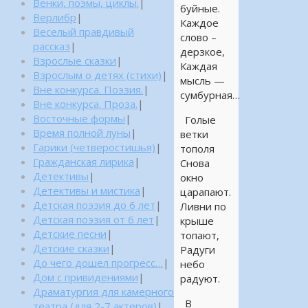
Венки, поэмы, циклы.
|
буйные.
Верлибр
|
Каждое
Веселый правдивый
слово –
рассказ
|
дерзкое,
Взрослые сказки
|
Каждая
Взрослым о детях (стихи)
|
мысль —
Вне конкурса. Поэзия.
|
сумбурная…
Вне конкурса. Проза.
|
Восточные формы
|
Голые
Время полной луны
|
ветки
Гарики (четверостишья)
|
тополя
Гражданская лирика
|
Снова
Детективы
|
окно
Детективы и мистика
|
царапают.
Детская поэзия до 6 лет
|
Ливни по
Детская поэзия от 6 лет
|
крыше
Детские песни
|
топают,
Детские сказки
|
Радуги
До чего дошел прогресс…
|
небо
Дом с привидениями
|
радуют.
Драматургия для камерного
В
театра (для 2-7 актеров)
|