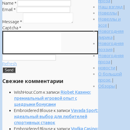
проза
|
Name
*
Наш взгляд
|
Email
*
Новеллы
|
Новеллы и
Message
*
эссе
|
Captcha
*
Новогодняя
лирика
|
Новогодняя
поэзия
|
Новогодняя
проза
|
Refresh
новости
|
О большой
прозе.
|
Свежие комментарии
Обзоры
|
WishHour.Com
к записи
Riobet Казино:
премиальный игровой опыт с
щедрыми бонусами
Embroidered Blouse
к записи
Vavada Sport:
идеальный выбор для любителей
спортивных ставок
Embroidered Blouse
к записи
Vodka Casino: