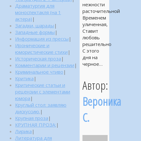
нежности
Драматургия для
расточительной
моноспектакля (на 1
Временем
актера)
|
уличенная,
Загадки, шарады
|
Ставит
Западные формы
|
любовь
Информация из прессы
|
решительно
Иронические и
С этого
юмористические стихи
|
дня на
Историческая проза
|
черное…
Комментарии и рецензии
|
Криминальное чтиво
|
Критика
|
Автор:
Критические статьи и
рецензии с элементами
Вероника
юмора
|
Круглый стол: заявляю
дискуссию.
|
С.
Крупная проза
|
КРУПНАЯ ПРОЗА:
|
Лирика
|
Литература для