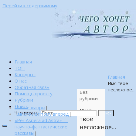
Перейти к содержимому
Главная
ТОП
Конкурсы
Главная
О нас
Имя твоё
Обратная связь
несложное…
Без
Помощь проекту
рубрики
Рубрики
Поиск
Малые жанры
|
Имя
Что искать:
…много лет тому вперед
|
Поиск
твоё
«Per Aspera ad Astra» —
несложное…
научно-фантастические
рассказы
|