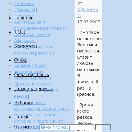
от
«Россия»
|
Вероника
«Смелые»
|
С.
Help me
|
Главная
17.03.2007
Авангардная и
психоделическая поэзия
|
ТОП
Имя твое
Авторская песня
|
несложное,
Афоризмы
|
Вера моя
Конкурсы
Байка (миниатюра,
напрасная…
короткий рассказ)
|
Ставит
Байки
|
О нас
любовь
Байки в стихах
|
ничтожная
Без рубрики
|
Обратная связь
В
Большой рассказ.
|
тысячный
Братья по разуму
|
раз на
Помощь проекту
В поисках алмазного
красное.
венца
|
Рубрики
В поле зрения:
Время
информационные и иные
какое
материалы от наших
Поиск
резкое,
авторов и подписчиков
|
Ветры
Что искать:
Веду собственный поиск.
|
Поиск
какие