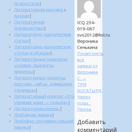
подростков
|
Литературная критика в
поэзии
|
Литературная
ICQ 234-
публицистика
|
019-067
Литературно-критические
svs2012@list.ru
статьи
|
Вероника
Литературно-критические
Сенькина
статьи и обзоры
|
Посмотреть
Литературные конкурсы:
все
условия, лауреаты,
записи от
призеры
|
Вероника
Литературные проекты:
С.
→
порталы, сайты, домашние
ТРИ
страницы
|
БОГАТЫРЯ,
Литературный конкурс «Эта
Через
упрямая дама — судьба»
|
годы…
Литературоведение.
|
Проза.
Любовная лирика
|
Любовно-сентиментальная
Добавить
лирика
|
комментарий