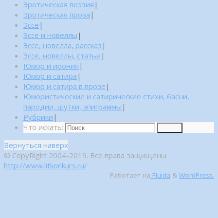
Эротическая поэзия
|
Эротическая проза
|
Эссе
|
Эссе и новеллы
|
Эссе, новелла, рассказ
|
Эссе, новеллы, статьи
|
Юмор и ирония
|
Юмор и сатира
|
Юмор и сатира в прозе
|
Юмористические и сатирические стихи, басни,
пародии, шутки, эпиграммы
|
Рубрики
|
Что искать:
Поиск
Вернуться наверх
© CopyRight 2004-2019. Все права защищены
http://www.litkonkurs.ru/
Работает на
Fluida
&
WordPress.