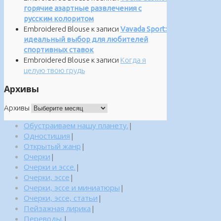
горячие азартные развлечения с
русским колоритом
Embroidered Blouse
к записи
Vavada Sport:
идеальный выбор для любителей
спортивных ставок
Embroidered Blouse
к записи
Когда я
целую твою грудь
Архивы
Архивы
Обустраиваем нашу планету.
|
Одностишия
|
Открытый жанр
|
Очерки
|
Очерки и эссе.
|
Очерки, эссе
|
Очерки, эссе и миниатюры
|
Очерки, эссе, статьи
|
Пейзажная лирика
|
Переводы.
|