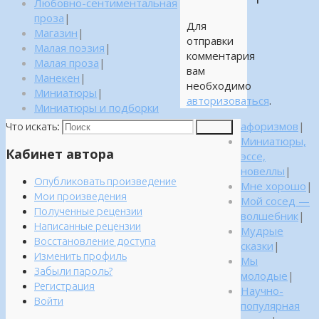
Любовно-сентиментальная
проза
|
Для
Магазин
|
отправки
Малая поэзия
|
комментария
Малая проза
|
вам
Манекен
|
необходимо
Миниатюры
|
авторизоваться
.
Миниатюры и подборки
афоризмов
|
Что искать:
Поиск
Миниатюры,
Кабинет автора
эссе,
новеллы
|
Опубликовать произведение
Мне хорошо
|
Мои произведения
Мой сосед —
Полученные рецензии
волшебник
|
Написанные рецензии
Мудрые
Восстановление доступа
сказки
|
Изменить профиль
Мы
Забыли пароль?
молодые
|
Регистрация
Научно-
Войти
популярная