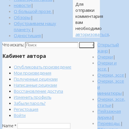
Для
новости
|
отправки
О большой прозе.
|
комментария
Обзоры
|
вам
Обустраиваем нашу
необходимо
планету.
|
авторизоваться
.
Одностишия
|
Открытый
Что искать:
Поиск
жанр
|
Кабинет автора
Очерки
|
Очерки и
Опубликовать произведение
эссе.
|
Мои произведения
Очерки, эссе
|
Полученные рецензии
Очерки, эссе
Написанные рецензии
и
Восстановление доступа
миниатюры
|
Изменить профиль
Очерки, эссе,
Забыли пароль?
статьи
|
Регистрация
Пейзажная
Войти
лирика
|
Переводы.
|
Name
*