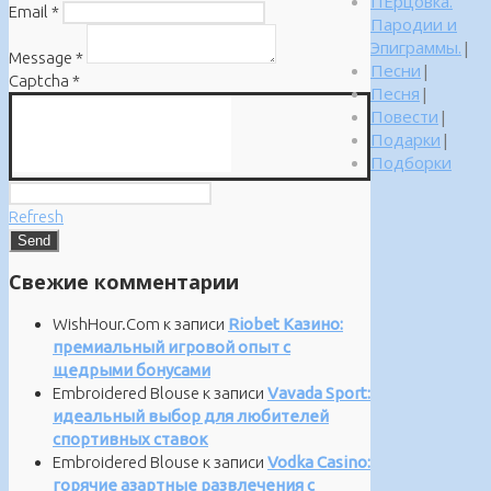
ПЕрцовка.
Email
*
Пародии и
Эпиграммы.
|
Message
*
Песни
|
Captcha
*
Песня
|
Повести
|
Подарки
|
Подборки
Refresh
Свежие комментарии
WishHour.Com
к записи
Riobet Казино:
премиальный игровой опыт с
щедрыми бонусами
Embroidered Blouse
к записи
Vavada Sport:
идеальный выбор для любителей
спортивных ставок
Embroidered Blouse
к записи
Vodka Casino:
горячие азартные развлечения с