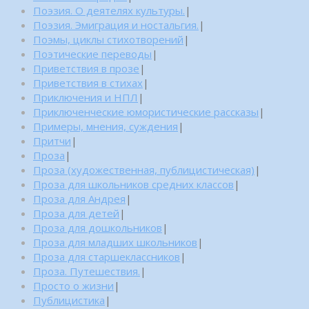
Поэзия. О деятелях культуры.
|
Поэзия. Эмиграция и ностальгия.
|
Поэмы, циклы стихотворений
|
Поэтические переводы
|
Приветствия в прозе
|
Приветствия в стихах
|
Приключения и НПЛ
|
Приключенческие юмористические рассказы
|
Примеры, мнения, суждения
|
Притчи
|
Проза
|
Проза (художественная, публицистическая)
|
Проза для школьников средних классов
|
Проза для Андрея
|
Проза для детей
|
Проза для дошкольников
|
Проза для младших школьников
|
Проза для старшеклассников
|
Проза. Путешествия.
|
Просто о жизни
|
Публицистика
|