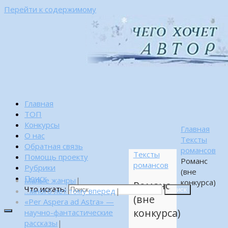
Перейти к содержимому
Главная
ТОП
Конкурсы
Главная
О нас
Тексты
Обратная связь
романсов
Тексты
Помощь проекту
Романс
романсов
Рубрики
(вне
Поиск
Малые жанры
|
конкурса)
Романс
Что искать:
…много лет тому вперед
|
Поиск
(вне
«Per Aspera ad Astra» —
конкурса)
научно-фантастические
рассказы
|