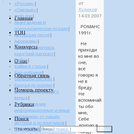
от
«Россия»
|
Куликов
«Смелые»
|
14.03.2007
Help me
|
Главная
Авангардная и
РОМАНС
психоделическая поэзия
|
ТОП
1991г.
Авторская песня
|
Афоризмы
|
Не
Конкурсы
Байка (миниатюра,
приходи
короткий рассказ)
|
ко мне во
Байки
|
О нас
сне,
Байки в стихах
|
всё
Без рубрики
|
говорю я
Обратная связь
Большой рассказ.
|
не в
Братья по разуму
|
бреду.
Помощь проекту
В поисках алмазного
Не
венца
|
вспоминай
Рубрики
В поле зрения:
ты обо
информационные и иные
мне,
материалы от наших
Поиск
Себе
авторов и подписчиков
|
другую я
Что искать:
Веду собственный поиск.
|
Поиск
найду.