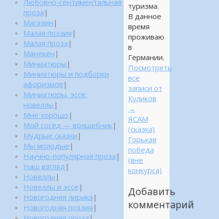
Любовно-сентиментальная
туризма.
проза
|
В данное
Магазин
|
время
Малая поэзия
|
проживаю
Малая проза
|
в
Манекен
|
Германии.
Миниатюры
|
Посмотреть
Миниатюры и подборки
все
афоризмов
|
записи от
Миниатюры, эссе,
Куликов
новеллы
|
→
Мне хорошо
|
ЯСАМ
Мой сосед — волшебник
|
(сказка)
Мудрые сказки
|
Горькая
Мы молодые
|
победа
Научно-популярная проза
|
(вне
Наш взгляд
|
конкурса)
Новеллы
|
Новеллы и эссе
|
Добавить
Новогодняя лирика
|
комментарий
Новогодняя поэзия
|
Новогодняя проза
|