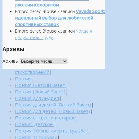
русским колоритом
Embroidered Blouse
к записи
Vavada Sport:
идеальный выбор для любителей
спортивных ставок
Embroidered Blouse
к записи
Когда я
целую твою грудь
Архивы
Архивы
стихотворений
|
Поэзия
|
Поэзия (Ветхий Завет)
|
Поэзия (Новый Завет)
|
Поэзия для Андрея
|
Поэзия для детей (Ветхий Завет)
|
Поэзия для детей (Новый Завет)
|
Поэзия от шести и старше
|
Поэзия. Детское.
|
Поэзия. Жизнь, смерть, судьба.
|
Поэзия. О городах
|