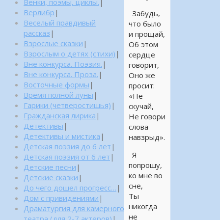
Венки, поэмы, циклы.
|
Верлибр
|
Забудь,
Веселый правдивый
что было
рассказ
|
и прощай,
Взрослые сказки
|
Об этом
Взрослым о детях (стихи)
|
сердце
Вне конкурса. Поэзия.
|
говорит,
Вне конкурса. Проза.
|
Оно же
Восточные формы
|
просит:
Время полной луны
|
«Не
Гарики (четверостишья)
|
скучай,
Гражданская лирика
|
Не говори
Детективы
|
слова
Детективы и мистика
|
навзрыд».
Детская поэзия до 6 лет
|
Я
Детская поэзия от 6 лет
|
попрошу,
Детские песни
|
ко мне во
Детские сказки
|
сне,
До чего дошел прогресс…
|
Ты
Дом с привидениями
|
никогда
Драматургия для камерного
не
театра (для 2-7 актеров)
|