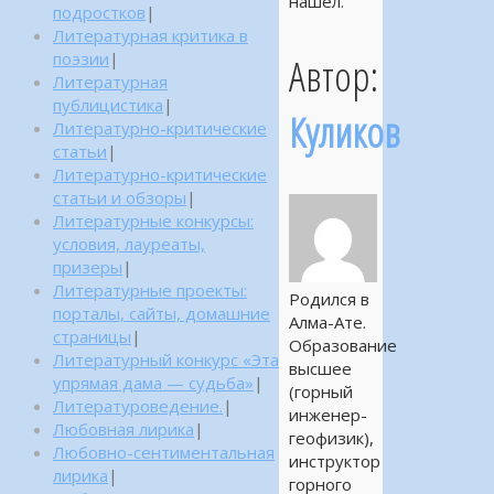
нашёл.
подростков
|
Литературная критика в
поэзии
|
Автор:
Литературная
публицистика
|
Куликов
Литературно-критические
статьи
|
Литературно-критические
статьи и обзоры
|
Литературные конкурсы:
условия, лауреаты,
призеры
|
Литературные проекты:
Родился в
порталы, сайты, домашние
Алма-Ате.
страницы
|
Образование
Литературный конкурс «Эта
высшее
упрямая дама — судьба»
|
(горный
Литературоведение.
|
инженер-
Любовная лирика
|
геофизик),
Любовно-сентиментальная
инструктор
лирика
|
горного