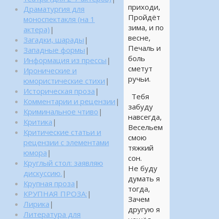
приходи,
Драматургия для
Пройдёт
моноспектакля (на 1
зима, и по
актера)
|
весне,
Загадки, шарады
|
Печаль и
Западные формы
|
боль
Информация из прессы
|
сметут
Иронические и
ручьи.
юмористические стихи
|
Историческая проза
|
Тебя
Комментарии и рецензии
|
забуду
Криминальное чтиво
|
навсегда,
Критика
|
Весельем
Критические статьи и
смою
рецензии с элементами
тяжкий
юмора
|
сон.
Круглый стол: заявляю
Не буду
дискуссию.
|
думать я
Крупная проза
|
тогда,
КРУПНАЯ ПРОЗА:
|
Зачем
Лирика
|
другую я
Литература для