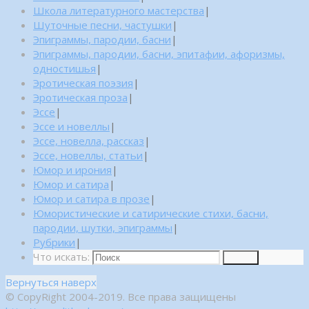
Школа литературного мастерства
|
Шуточные песни, частушки
|
Эпиграммы, пародии, басни
|
Эпиграммы, пародии, басни, эпитафии, афоризмы,
одностишья
|
Эротическая поэзия
|
Эротическая проза
|
Эссе
|
Эссе и новеллы
|
Эссе, новелла, рассказ
|
Эссе, новеллы, статьи
|
Юмор и ирония
|
Юмор и сатира
|
Юмор и сатира в прозе
|
Юмористические и сатирические стихи, басни,
пародии, шутки, эпиграммы
|
Рубрики
|
Что искать:
Поиск
Вернуться наверх
© CopyRight 2004-2019. Все права защищены