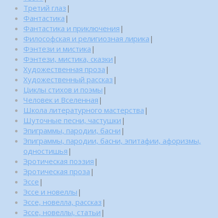
Третий глаз
|
Фантастика
|
Фантастика и приключения
|
Философская и религиозная лирика
|
Фэнтези и мистика
|
Фэнтези, мистика, сказки
|
Художественная проза
|
Художественный рассказ
|
Циклы стихов и поэмы
|
Человек и Вселенная
|
Школа литературного мастерства
|
Шуточные песни, частушки
|
Эпиграммы, пародии, басни
|
Эпиграммы, пародии, басни, эпитафии, афоризмы,
одностишья
|
Эротическая поэзия
|
Эротическая проза
|
Эссе
|
Эссе и новеллы
|
Эссе, новелла, рассказ
|
Эссе, новеллы, статьи
|