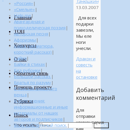
Танюшкин
«Россия»
|
13.03.2007
«Смелые»
|
Help me
|
Главная
Для всех
Авангардная и
подарки
психоделическая поэзия
|
завезли,
ТОП
Авторская песня
|
Мы еле
Афоризмы
|
ноги
Конкурсы
Байка (миниатюра,
унесли.
короткий рассказ)
|
Байки
|
Дракон и
О нас
Байки в стихах
|
совесть
Без рубрики
|
на
Обратная связь
Большой рассказ.
|
остановке
Братья по разуму
|
Помощь проекту
В поисках алмазного
Добавить
венца
|
комментарий
Рубрики
В поле зрения:
информационные и иные
Для
материалы от наших
Поиск
отправки
авторов и подписчиков
|
комментария
Что искать:
Веду собственный поиск.
|
Поиск
вам