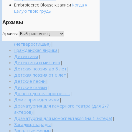
Embroidered Blouse
к записи
Когда я
целую твою грудь
Архивы
Архивы
(четверостишья)
|
Гражданская лирика
|
Детективы
|
Детективы и мистика
|
Детская поэзия до 6 лет
|
Детская поэзия от 6 лет
|
Детские песни
|
Детские сказки
|
До чего дошел прогресс…
|
Дом с привидениями
|
Драматургия для камерного театра (для 2-7
актеров)
|
Драматургия для моноспектакля (на 1 актера)
|
Загадки, шарады
|
Западные формы
|