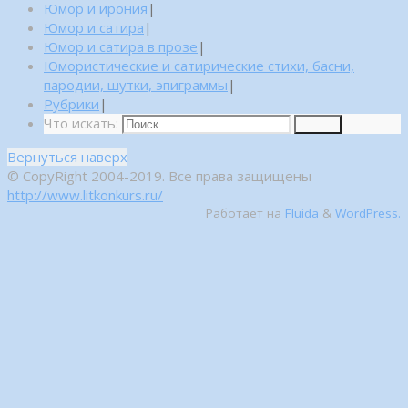
Юмор и ирония
|
Юмор и сатира
|
Юмор и сатира в прозе
|
Юмористические и сатирические стихи, басни,
пародии, шутки, эпиграммы
|
Рубрики
|
Что искать:
Поиск
Вернуться наверх
© CopyRight 2004-2019. Все права защищены
http://www.litkonkurs.ru/
Работает на
Fluida
&
WordPress.