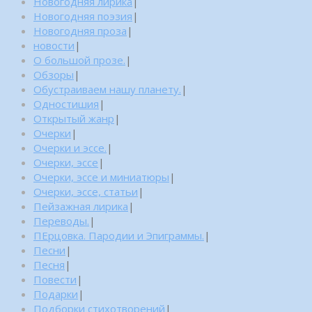
Новогодняя лирика
|
Новогодняя поэзия
|
Новогодняя проза
|
новости
|
О большой прозе.
|
Обзоры
|
Обустраиваем нашу планету.
|
Одностишия
|
Открытый жанр
|
Очерки
|
Очерки и эссе.
|
Очерки, эссе
|
Очерки, эссе и миниатюры
|
Очерки, эссе, статьи
|
Пейзажная лирика
|
Переводы.
|
ПЕрцовка. Пародии и Эпиграммы.
|
Песни
|
Песня
|
Повести
|
Подарки
|
Подборки стихотворений
|