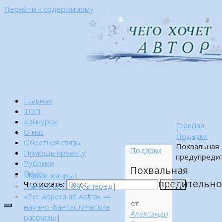
Перейти к содержимому
Главная
ТОП
Конкурсы
Главная
О нас
Подарки
Обратная связь
Похвальная
Подарки
Помощь проекту
предупредит
Рубрики
Похвальная
Поиск
Малые жанры
|
предупредительно
Что искать:
…много лет тому вперед
|
Поиск
«Per Aspera ad Astra» —
от
научно-фантастические
Александр
рассказы
|