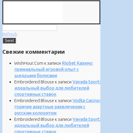
Refresh
Свежие комментарии
WishHour.Com
к записи
Riobet Казино:
премиальный игровой опыт с
щедрыми бонусами
Embroidered Blouse
к записи
Vavada Sport:
идеальный выбор для любителей
спортивных ставок
Embroidered Blouse
к записи
Vodka Casino:
горячие азартные развлечения с
русским колоритом
Embroidered Blouse
к записи
Vavada Sport:
идеальный выбор для любителей
спортивных ставок