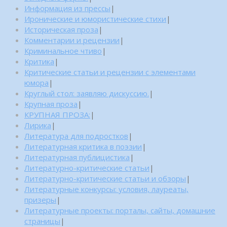
Информация из прессы
|
Иронические и юмористические стихи
|
Историческая проза
|
Комментарии и рецензии
|
Криминальное чтиво
|
Критика
|
Критические статьи и рецензии с элементами
юмора
|
Круглый стол: заявляю дискуссию.
|
Крупная проза
|
КРУПНАЯ ПРОЗА:
|
Лирика
|
Литература для подростков
|
Литературная критика в поэзии
|
Литературная публицистика
|
Литературно-критические статьи
|
Литературно-критические статьи и обзоры
|
Литературные конкурсы: условия, лауреаты,
призеры
|
Литературные проекты: порталы, сайты, домашние
страницы
|