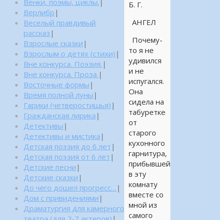
Венки, поэмы, циклы.
|
Б. Г.
Верлибр
|
АНГЕЛ
Веселый правдивый
рассказ
|
Почему-
Взрослые сказки
|
то я не
Взрослым о детях (стихи)
|
удивился
Вне конкурса. Поэзия.
|
и не
Вне конкурса. Проза.
|
испугался.
Восточные формы
|
Она
Время полной луны
|
сидела на
Гарики (четверостишья)
|
табуретке
Гражданская лирика
|
от
Детективы
|
старого
Детективы и мистика
|
кухонного
Детская поэзия до 6 лет
|
гарнитура,
Детская поэзия от 6 лет
|
прибывшей
Детские песни
|
в эту
Детские сказки
|
комнату
До чего дошел прогресс…
|
вместе со
Дом с привидениями
|
мной из
Драматургия для камерного
самого
театра (для 2-7 актеров)
|