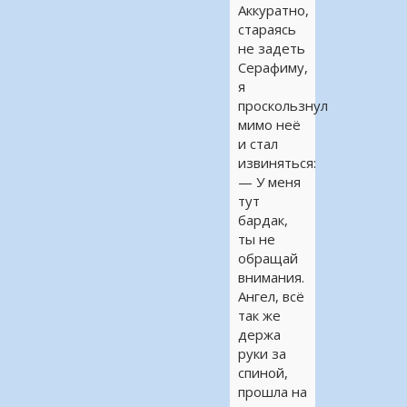
Аккуратно,
стараясь
не задеть
Серафиму,
я
проскользнул
мимо неё
и стал
извиняться:
— У меня
тут
бардак,
ты не
обращай
внимания.
Ангел, всё
так же
держа
руки за
спиной,
прошла на