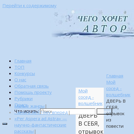
Перейти к содержимому
Главная
ТОП
Конкурсы
Главная
О нас
Мой
Обратная связь
сосед -
Мой
Помощь проекту
волшебник
сосед -
Рубрики
ДВЕРЬ В
волшебник
Поиск
Малые жанры
|
СЕБЯ,
Что искать:
…много лет тому вперед
|
Поиск
отрывок
ДВЕРЬ
«Per Aspera ad Astra» —
из
В СЕБЯ,
научно-фантастические
повести
отрывок
рассказы
|