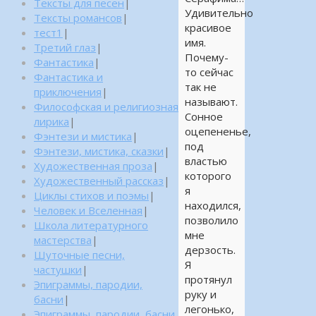
Тексты для песен
|
Удивительно
Тексты романсов
|
красивое
тест1
|
имя.
Третий глаз
|
Почему-
Фантастика
|
то сейчас
Фантастика и
так не
приключения
|
называют.
Философская и религиозная
Сонное
лирика
|
оцепененье,
Фэнтези и мистика
|
под
Фэнтези, мистика, сказки
|
властью
Художественная проза
|
которого
Художественный рассказ
|
я
Циклы стихов и поэмы
|
находился,
Человек и Вселенная
|
позволило
Школа литературного
мне
мастерства
|
дерзость.
Шуточные песни,
Я
частушки
|
протянул
Эпиграммы, пародии,
руку и
басни
|
легонько,
Эпиграммы, пародии, басни,