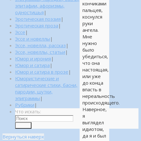
кончиками
эпитафии, афоризмы,
пальцев,
одностишья
|
коснулся
Эротическая поэзия
|
руки
Эротическая проза
|
ангела.
Эссе
|
Мне
Эссе и новеллы
|
нужно
Эссе, новелла, рассказ
|
было
Эссе, новеллы, статьи
|
убедиться,
Юмор и ирония
|
что она
Юмор и сатира
|
настоящая,
Юмор и сатира в прозе
|
или уже
Юмористические и
до конца
сатирические стихи, басни,
впасть в
пародии, шутки,
нереальность
эпиграммы
|
происходящего.
Рубрики
|
Наверное,
Что искать:
я
выглядел
Поиск
идиотом,
да я и был
Вернуться наверх