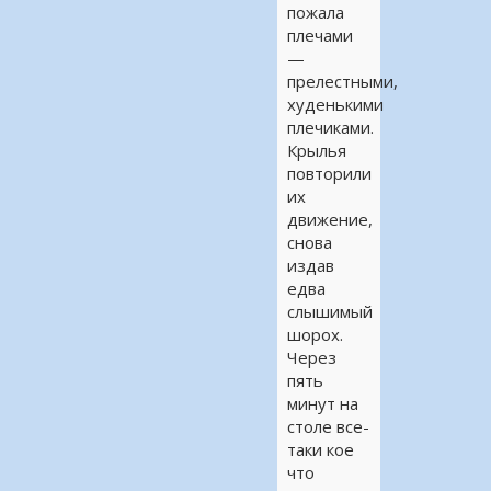
пожала
плечами
—
прелестными,
худенькими
плечиками.
Крылья
повторили
их
движение,
снова
издав
едва
слышимый
шорох.
Через
пять
минут на
столе все-
таки кое
что