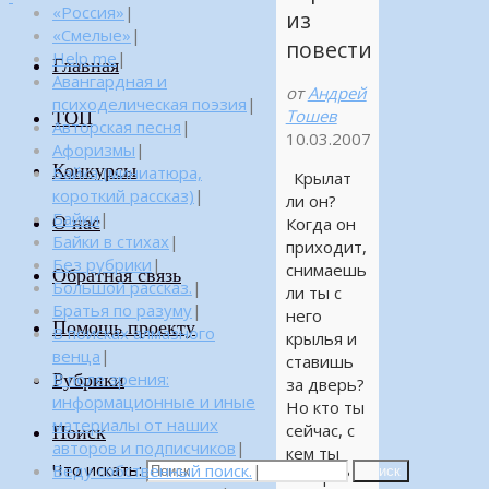
«Россия»
|
из
«Смелые»
|
повести
Help me
|
Главная
Авангардная и
от
Андрей
психоделическая поэзия
|
Тошев
ТОП
Авторская песня
|
10.03.2007
Афоризмы
|
Конкурсы
Байка (миниатюра,
Крылат
короткий рассказ)
|
ли он?
Байки
|
О нас
Когда он
Байки в стихах
|
приходит,
Без рубрики
|
снимаешь
Обратная связь
Большой рассказ.
|
ли ты с
Братья по разуму
|
него
Помощь проекту
В поисках алмазного
крылья и
венца
|
ставишь
Рубрики
В поле зрения:
за дверь?
информационные и иные
Но кто ты
материалы от наших
сейчас, с
Поиск
авторов и подписчиков
|
кем ты
Что искать:
Веду собственный поиск.
|
Поиск
теперь?