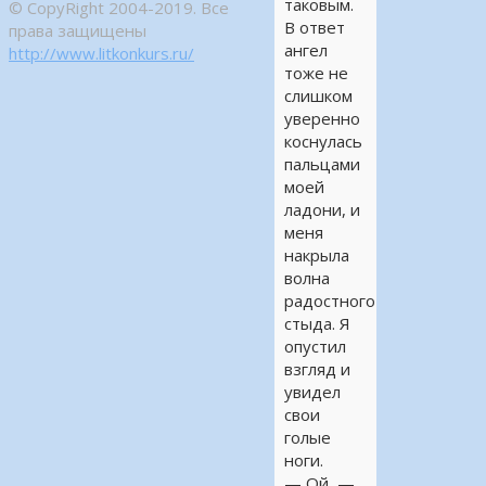
таковым.
© CopyRight 2004-2019. Все
В ответ
права защищены
ангел
http://www.litkonkurs.ru/
тоже не
слишком
уверенно
коснулась
пальцами
моей
ладони, и
меня
накрыла
волна
радостного
стыда. Я
опустил
взгляд и
увидел
свои
голые
ноги.
— Ой, —