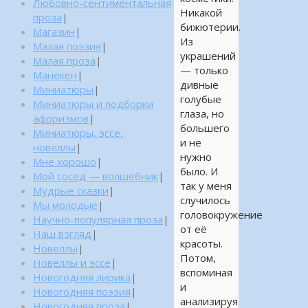
Любовно-сентиментальная
Никакой
проза
|
бижютерии.
Магазин
|
Из
Малая поэзия
|
украшений
Малая проза
|
— только
Манекен
|
дивные
Миниатюры
|
голубые
Миниатюры и подборки
глаза, но
афоризмов
|
большего
Миниатюры, эссе,
и не
новеллы
|
нужно
Мне хорошо
|
было. И
Мой сосед — волшебник
|
так у меня
Мудрые сказки
|
случилось
Мы молодые
|
головокружение
Научно-популярная проза
|
от её
Наш взгляд
|
красоты.
Новеллы
|
Потом,
Новеллы и эссе
|
вспоминая
Новогодняя лирика
|
и
Новогодняя поэзия
|
анализируя
Новогодняя проза
|