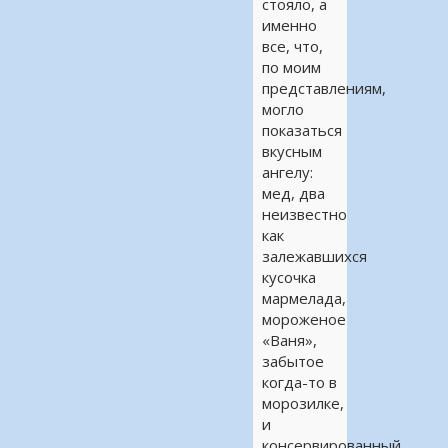
стояло, а
именно
все, что,
по моим
представлениям,
могло
показаться
вкусным
ангелу:
мед, два
неизвестно
как
залежавшихся
кусочка
мармелада,
мороженое
«Ваня»,
забытое
когда-то в
морозилке,
и
консервированный