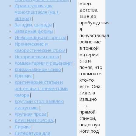
моего
Драматургия для
детства.
моноспектакля (на 1
Ещё до
актера)
|
пробуждения
Загадки, шарады
|
я
Западные формы
|
почувствовал
Информация из прессы
|
волнение
Иронические и
в тонкой
юмористические стихи
|
материи
Историческая проза
|
сна и
Комментарии и рецензии
|
понял, что
Криминальное чтиво
|
в комнате
Критика
|
кто-то
Критические статьи и
есть. Она
рецензии с элементами
сидела
юмора
|
изящно
Круглый стол: заявляю
— с
дискуссию.
|
прямой
Крупная проза
|
спиной,
КРУПНАЯ ПРОЗА:
|
подогнув
Лирика
|
ноги под
Литература для