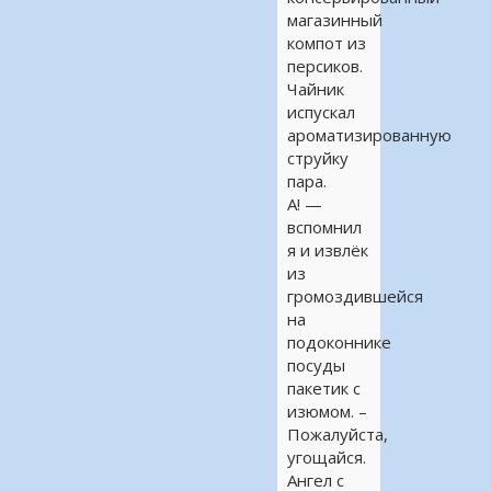
магазинный
компот из
персиков.
Чайник
испускал
ароматизированную
струйку
пара.
А! —
вспомнил
я и извлёк
из
громоздившейся
на
подоконнике
посуды
пакетик с
изюмом. –
Пожалуйста,
угощайся.
Ангел с