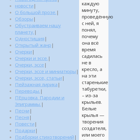
каждую
новости
|
минуту,
О большой прозе.
|
проведённую
Обзоры
|
с ней, я
Обустраиваем нашу
понял,
планету.
|
почему
Одностишия
|
она всё
Открытый жанр
|
время
Очерки
|
садилась
Очерки и эссе.
|
не в
Очерки, эссе
|
кресло, а
Очерки, эссе и миниатюры
|
на эти
Очерки, эссе, статьи
|
старенькие
Пейзажная лирика
|
табуретки,
Переводы.
|
– из-за
ПЕрцовка. Пародии и
крыльев.
Эпиграммы.
|
Белые
Песни
|
крылья —
Песня
|
творения
Повести
|
создателя,
Подарки
|
или моего
Подборки стихотворений
|