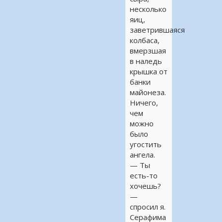
несколько
яиц,
заветрившаяся
колбаса,
вмерзшая
в наледь
крышка от
банки
майонеза.
Ничего,
чем
можно
было
угостить
ангела.
— Ты
есть-то
хочешь?
—
спросил я.
Серафима