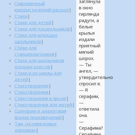
заглянула
Современный
в окно
юмористический рассказ
|
гирлянда
Стихи
|
радуги, а
Стихи для детей
|
белые
Стихи для дошкольников
|
крылья
Стихи для младших
издали
школьников
|
приятный
Стихи для
мягкий
старшеклассников
|
шорох.
Стихи для школьников
— Ты
средних классов
|
ангел, —
Стихи и их циклы для
утвердительно
детей
|
спросил я.
Стихотворение
|
— Я
Стихотворения
|
серафим,
Стихотворения в прозе
|
—
Стихотворения для детей
|
ответила
Сценарии и диалоговая
она.
форма произведений
|
—
Там, на неведомых
Серафима?
дорожках
|
Серафима…