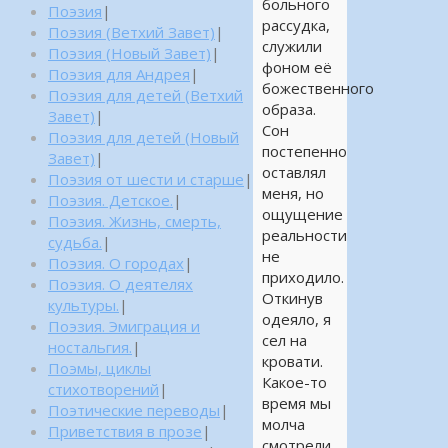
больного
Поэзия
|
рассудка,
Поэзия (Ветхий Завет)
|
служили
Поэзия (Новый Завет)
|
фоном её
Поэзия для Андрея
|
божественного
Поэзия для детей (Ветхий
образа.
Завет)
|
Сон
Поэзия для детей (Новый
постепенно
Завет)
|
оставлял
Поэзия от шести и старше
|
меня, но
Поэзия. Детское.
|
ощущение
Поэзия. Жизнь, смерть,
реальности
судьба.
|
не
Поэзия. О городах
|
приходило.
Поэзия. О деятелях
Откинув
культуры.
|
одеяло, я
Поэзия. Эмиграция и
сел на
ностальгия.
|
кровати.
Поэмы, циклы
Какое-то
стихотворений
|
время мы
Поэтические переводы
|
молча
Приветствия в прозе
|
смотрели