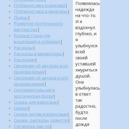
Появлялась
Публицистика и критика
|
надежда
Публицистика и мемуары
|
на что-то.
Пьесы
|
И я
Развитие поэтического
вздохнул
мастерства
|
глубоко, и
Разные стихи (не
я
вошедшие в рубрики)
|
улыбнулся
Рассказы
|
всей
Рассказы и миниатюры
|
своей
Рецензии
|
уставшей
Сведения об авторах и их
хмуриться
произведения
|
душой.
Сведения об авторе и его
Она
произведения
|
улыбнулась
Сентиментальная и
в ответ
эротическая проза
|
так
Сказка для взрослых
|
радостно,
Сказки
|
будто
Сказки детям и взрослым
|
после
Сказки, рассказы, повести
|
дождя
Случилось как-то
|