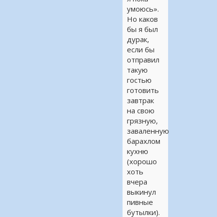
умоюсь».
Но каков
бы я был
дурак,
если бы
отправил
такую
гостью
готовить
завтрак
на свою
грязную,
заваленную
барахлом
кухню
(хорошо
хоть
вчера
выкинул
пивные
бутылки).