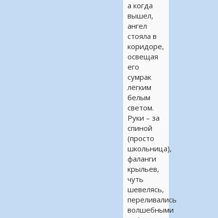
а когда
вышел,
ангел
стояла в
коридоре,
освещая
его
сумрак
лёгким
белым
светом.
Руки – за
спиной
(просто
школьница),
фаланги
крыльев,
чуть
шевелясь,
переливались
волшебными