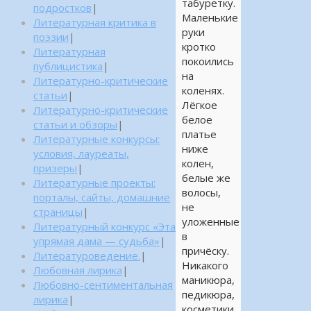
табуретку.
подростков
|
Маленькие
Литературная критика в
руки
поэзии
|
кротко
Литературная
покоились
публицистика
|
на
Литературно-критические
коленях.
статьи
|
Лёгкое
Литературно-критические
белое
статьи и обзоры
|
платье
Литературные конкурсы:
ниже
условия, лауреаты,
колен,
призеры
|
белые же
Литературные проекты:
волосы,
порталы, сайты, домашние
не
страницы
|
уложенные
Литературный конкурс «Эта
в
упрямая дама — судьба»
|
причёску.
Литературоведение.
|
Никакого
Любовная лирика
|
маникюра,
Любовно-сентиментальная
педикюра,
лирика
|
косметики.