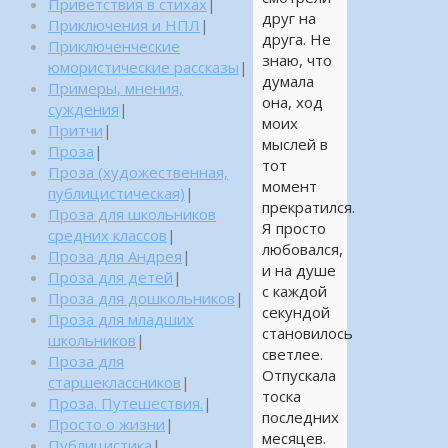
Приветствия в стихах
|
друг на
Приключения и НПЛ
|
друга. Не
Приключенческие
знаю, что
юмористические рассказы
|
думала
Примеры, мнения,
она, ход
суждения
|
моих
Притчи
|
мыслей в
Проза
|
тот
Проза (художественная,
момент
публицистическая)
|
прекратился.
Проза для школьников
Я просто
средних классов
|
любовался,
Проза для Андрея
|
и на душе
Проза для детей
|
с каждой
Проза для дошкольников
|
секундой
Проза для младших
становилось
школьников
|
светлее.
Проза для
Отпускала
старшеклассников
|
тоска
Проза. Путешествия.
|
последних
Просто о жизни
|
месяцев.
Публицистика
|