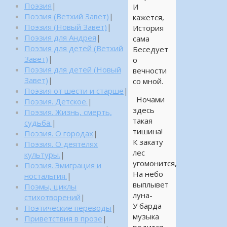
Поэзия
|
И
Поэзия (Ветхий Завет)
|
кажется,
Поэзия (Новый Завет)
|
История
Поэзия для Андрея
|
сама
Поэзия для детей (Ветхий
Беседует
Завет)
|
о
Поэзия для детей (Новый
вечности
Завет)
|
со мной.
Поэзия от шести и старше
|
Ночами
Поэзия. Детское.
|
здесь
Поэзия. Жизнь, смерть,
такая
судьба.
|
тишина!
Поэзия. О городах
|
К закату
Поэзия. О деятелях
лес
культуры.
|
угомонится,
Поэзия. Эмиграция и
На небо
ностальгия.
|
выплывет
Поэмы, циклы
луна-
стихотворений
|
У барда
Поэтические переводы
|
музыка
Приветствия в прозе
|