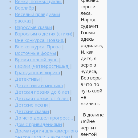
красиво:
Венки, поэмы, циклы.
|
горы и
Верлибр
|
леса,
Веселый правдивый
Народ
рассказ
|
судачит:
Взрослые сказки
|
Гномы
Взрослым о детях (стихи)
|
здесь
Вне конкурса. Поэзия.
|
родились;
Вне конкурса. Проза.
|
И, как
Восточные формы
|
дитя, я
Время полной луны
|
верю в
Гарики (четверостишья)
|
чудеса,
Гражданская лирика
|
Без веры
Детективы
|
в что-то
Детективы и мистика
|
путь свой
Детская поэзия до 6 лет
|
не
Детская поэзия от 6 лет
|
осилишь.
Детские песни
|
Детские сказки
|
В долине
До чего дошел прогресс…
|
Ляйне
Дом с привидениями
|
чертит
Драматургия для камерного
лентой
театра (для 2-7 актеров)
|