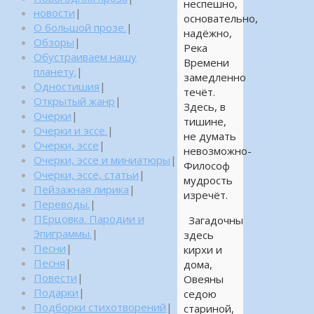
неспешно,
новости
|
основательно,
О большой прозе.
|
надёжно,
Обзоры
|
Река
Обустраиваем нашу
Времени
планету.
|
замедленно
Одностишия
|
течёт.
Открытый жанр
|
Здесь, в
Очерки
|
тишине,
Очерки и эссе.
|
не думать
Очерки, эссе
|
невозможно-
Очерки, эссе и миниатюры
|
Философ
Очерки, эссе, статьи
|
мудрость
Пейзажная лирика
|
изречёт.
Переводы.
|
ПЕрцовка. Пародии и
Загадочны
Эпиграммы.
|
здесь
Песни
|
кирхи и
Песня
|
дома,
Повести
|
Овеяны
Подарки
|
седою
Подборки стихотворений
|
стариной,