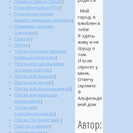
родится.
Приветствия в стихах
|
Приключения и НПЛ
|
Мой
Приключенческие
город, я
юмористические рассказы
|
влюблён в
Примеры, мнения,
тебя!
суждения
|
Я здесь
Притчи
|
живу и не
Проза
|
грущу о
Проза (художественная,
том.
публицистическая)
|
И если
Проза для школьников
спросят у
средних классов
|
меня,
Проза для Андрея
|
Отвечу
Проза для детей
|
скромно:
Проза для дошкольников
|
В
Проза для младших
Альфельде
школьников
|
мой дом.
Проза для
старшеклассников
|
Проза. Путешествия.
|
Автор:
Просто о жизни
|
Публицистика
|