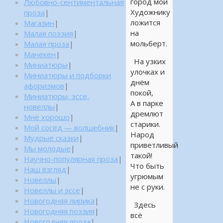
город мой
Любовно-сентиментальная
Художнику
проза
|
ложится
Магазин
|
на
Малая поэзия
|
мольберт.
Малая проза
|
Манекен
|
На узких
Миниатюры
|
улочках и
Миниатюры и подборки
днём
афоризмов
|
покой,
Миниатюры, эссе,
А в парке
новеллы
|
дремлют
Мне хорошо
|
старики.
Мой сосед — волшебник
|
Народ
Мудрые сказки
|
приветливый
Мы молодые
|
такой!
Научно-популярная проза
|
Что быть
Наш взгляд
|
угрюмым
Новеллы
|
не с руки.
Новеллы и эссе
|
Новогодняя лирика
|
Здесь
Новогодняя поэзия
|
всё
Новогодняя проза
|