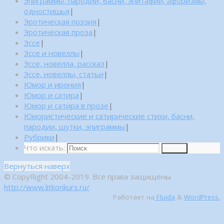
Эпиграммы, пародии, басни, эпитафии, афоризмы,
одностишья
|
Эротическая поэзия
|
Эротическая проза
|
Эссе
|
Эссе и новеллы
|
Эссе, новелла, рассказ
|
Эссе, новеллы, статьи
|
Юмор и ирония
|
Юмор и сатира
|
Юмор и сатира в прозе
|
Юмористические и сатирические стихи, басни,
пародии, шутки, эпиграммы
|
Рубрики
|
Что искать:
Поиск
Вернуться наверх
© CopyRight 2004-2019. Все права защищены
http://www.litkonkurs.ru/
Работает на
Fluida
&
WordPress.