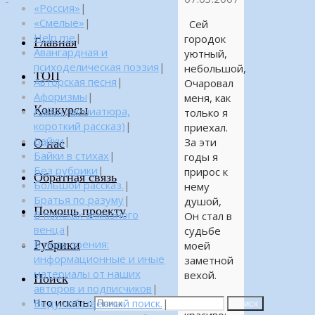
«Россия»
|
«Смелые»
|
Сей
Help me
|
городок
Главная
Авангардная и
уютный,
психоделическая поэзия
|
небольшой,
ТОП
Авторская песня
|
Очаровал
Афоризмы
|
меня, как
Конкурсы
Байка (миниатюра,
только я
короткий рассказ)
|
приехал.
Байки
|
За эти
О нас
Байки в стихах
|
годы я
Без рубрики
|
прирос к
Обратная связь
Большой рассказ.
|
нему
Братья по разуму
|
душой,
Помощь проекту
В поисках алмазного
Он стал в
венца
|
судьбе
Рубрики
В поле зрения:
моей
информационные и иные
заметной
материалы от наших
вехой.
Поиск
авторов и подписчиков
|
Вокруг
Что искать:
Веду собственный поиск.
|
Поиск