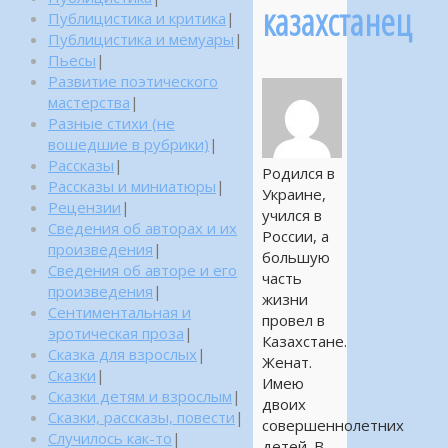
казахстанец
Публицистика и критика
|
Публицистика и мемуары
|
Пьесы
|
Развитие поэтического
мастерства
|
Разные стихи (не
вошедшие в рубрики)
|
Рассказы
|
Родился в
Рассказы и миниатюры
|
Украине,
Рецензии
|
учился в
Сведения об авторах и их
России, а
произведения
|
большую
Сведения об авторе и его
часть
произведения
|
жизни
Сентиментальная и
провел в
эротическая проза
|
Казахстане.
Сказка для взрослых
|
Женат.
Сказки
|
Имею
Сказки детям и взрослым
|
двоих
Сказки, рассказы, повести
|
совершеннолетних
Случилось как-то
|
детей. В