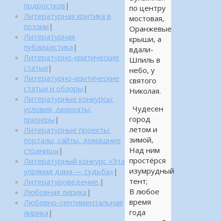
подростков
|
по центру
Литературная критика в
мостовая,
поэзии
|
Оранжевые
Литературная
крыши, а
публицистика
|
вдали-
Литературно-критические
Шпиль в
статьи
|
небо, у
Литературно-критические
святого
статьи и обзоры
|
Николая.
Литературные конкурсы:
Чудесен
условия, лауреаты,
город
призеры
|
летом и
Литературные проекты:
зимой,
порталы, сайты, домашние
Над ним
страницы
|
простёрся
Литературный конкурс «Эта
изумрудный
упрямая дама — судьба»
|
тент;
Литературоведение.
|
В любое
Любовная лирика
|
время
Любовно-сентиментальная
года
лирика
|