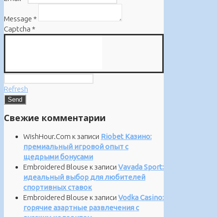
Message
*
Captcha
*
Refresh
Свежие комментарии
WishHour.Com
к записи
Riobet Казино:
премиальный игровой опыт с
щедрыми бонусами
Embroidered Blouse
к записи
Vavada Sport:
идеальный выбор для любителей
спортивных ставок
Embroidered Blouse
к записи
Vodka Casino:
горячие азартные развлечения с