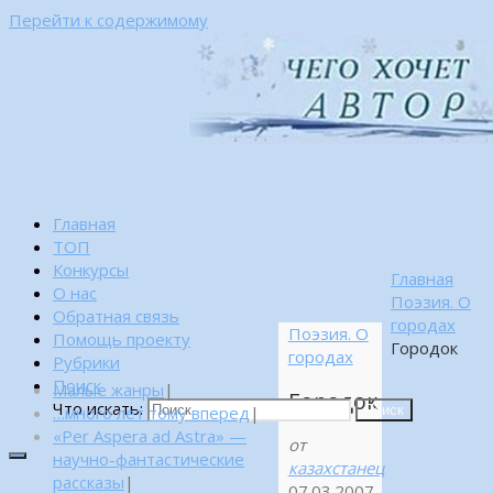
Перейти к содержимому
Главная
ТОП
Конкурсы
Главная
О нас
Поэзия. О
Обратная связь
городах
Поэзия. О
Помощь проекту
Городок
городах
Рубрики
Поиск
Малые жанры
|
Городок
Что искать:
…много лет тому вперед
|
Поиск
«Per Aspera ad Astra» —
от
научно-фантастические
казахстанец
рассказы
|
07.03.2007