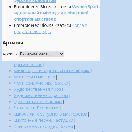
русским колоритом
Embroidered Blouse
к записи
Vavada Sport:
идеальный выбор для любителей
спортивных ставок
Embroidered Blouse
к записи
Когда я
целую твою грудь
Архивы
Архивы
приключения
|
Философская и религиозная лирика
|
Фэнтези и мистика
|
Фэнтези, мистика, сказки
|
Художественная проза
|
Художественный рассказ
|
Циклы стихов и поэмы
|
Человек и Вселенная
|
Школа литературного мастерства
|
Шуточные песни, частушки
|
Эпиграммы, пародии, басни
|