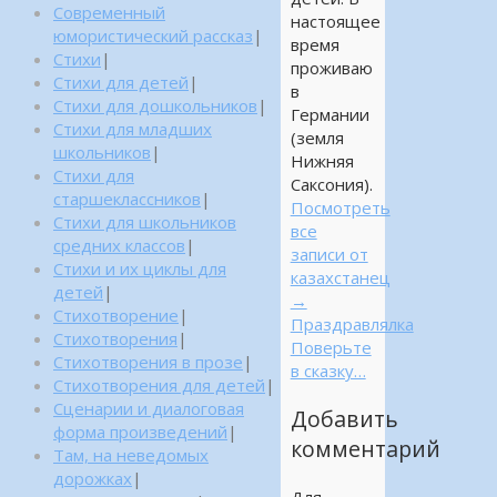
Современный
настоящее
юмористический рассказ
|
время
Стихи
|
проживаю
Стихи для детей
|
в
Стихи для дошкольников
|
Германии
Стихи для младших
(земля
школьников
|
Нижняя
Стихи для
Саксония).
старшеклассников
|
Посмотреть
Стихи для школьников
все
средних классов
|
записи от
Стихи и их циклы для
казахстанец
детей
|
→
Стихотворение
|
Праздравлялка
Стихотворения
|
Поверьте
Стихотворения в прозе
|
в сказку…
Стихотворения для детей
|
Сценарии и диалоговая
Добавить
форма произведений
|
комментарий
Там, на неведомых
дорожках
|
Для