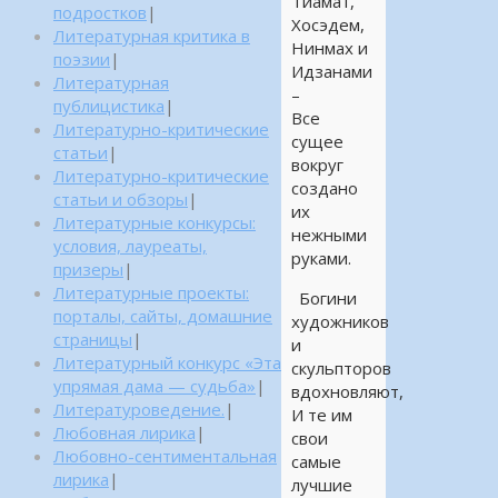
Тиамат,
подростков
|
Хосэдем,
Литературная критика в
Нинмах и
поэзии
|
Идзанами
Литературная
–
публицистика
|
Все
Литературно-критические
сущее
статьи
|
вокруг
Литературно-критические
создано
статьи и обзоры
|
их
Литературные конкурсы:
нежными
условия, лауреаты,
руками.
призеры
|
Литературные проекты:
Богини
порталы, сайты, домашние
художников
страницы
|
и
Литературный конкурс «Эта
скульпторов
упрямая дама — судьба»
|
вдохновляют,
Литературоведение.
|
И те им
Любовная лирика
|
свои
Любовно-сентиментальная
самые
лирика
|
лучшие