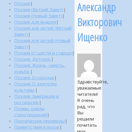
Александр
Поэзия
|
Поэзия (Ветхий Завет)
|
Поэзия (Новый Завет)
|
Викторович
Поэзия для Андрея
|
Поэзия для детей (Ветхий
Ищенко
Завет)
|
Поэзия для детей (Новый
Завет)
|
Поэзия от шести и старше
|
Поэзия. Детское.
|
Поэзия. Жизнь, смерть,
судьба.
|
Поэзия. О городах
|
Здравствуйте,
Поэзия. О деятелях
уважаемые
культуры.
|
читатели!
Поэзия. Эмиграция и
Я очень
ностальгия.
|
рад, что
Поэмы, циклы
Вы
стихотворений
|
решили
Поэтические переводы
|
почитать
Приветствия в прозе
|
мои