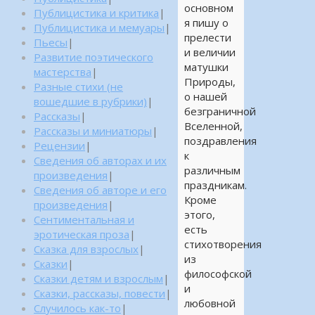
основном
Публицистика и критика
|
я пишу о
Публицистика и мемуары
|
прелести
Пьесы
|
и величии
Развитие поэтического
матушки
мастерства
|
Природы,
Разные стихи (не
о нашей
вошедшие в рубрики)
|
безграничной
Рассказы
|
Вселенной,
Рассказы и миниатюры
|
поздравления
Рецензии
|
к
Сведения об авторах и их
различным
произведения
|
праздникам.
Сведения об авторе и его
Кроме
произведения
|
этого,
Сентиментальная и
есть
эротическая проза
|
стихотворения
Сказка для взрослых
|
из
Сказки
|
философской
Сказки детям и взрослым
|
и
Сказки, рассказы, повести
|
любовной
Случилось как-то
|