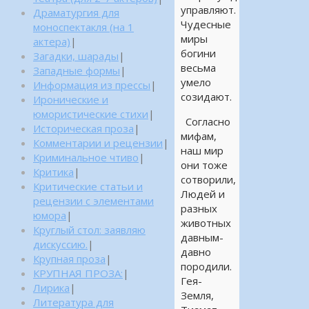
управляют.
Драматургия для
Чудесные
моноспектакля (на 1
миры
актера)
|
богини
Загадки, шарады
|
весьма
Западные формы
|
умело
Информация из прессы
|
созидают.
Иронические и
юмористические стихи
|
Согласно
Историческая проза
|
мифам,
Комментарии и рецензии
|
наш мир
Криминальное чтиво
|
они тоже
Критика
|
сотворили,
Критические статьи и
Людей и
рецензии с элементами
разных
юмора
|
животных
Круглый стол: заявляю
давным-
дискуссию.
|
давно
Крупная проза
|
породили.
КРУПНАЯ ПРОЗА:
|
Гея-
Лирика
|
Земля,
Литература для