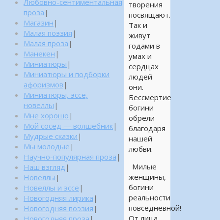
Любовно-сентиментальная
творения
проза
|
посвящают.
Магазин
|
Так и
Малая поэзия
|
живут
Малая проза
|
годами в
Манекен
|
умах и
Миниатюры
|
сердцах
Миниатюры и подборки
людей
афоризмов
|
они.
Миниатюры, эссе,
Бессмертие
новеллы
|
богини
Мне хорошо
|
обрели
Мой сосед — волшебник
|
благодаря
Мудрые сказки
|
нашей
Мы молодые
|
любви.
Научно-популярная проза
|
Милые
Наш взгляд
|
женщины,
Новеллы
|
богини
Новеллы и эссе
|
реальности
Новогодняя лирика
|
повседневной!
Новогодняя поэзия
|
От лица
Новогодняя проза
|