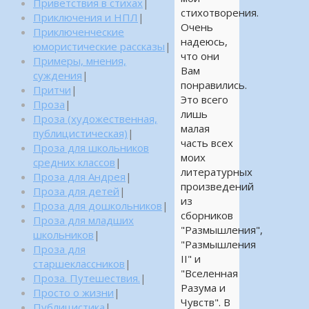
Приветствия в стихах
|
стихотворения.
Приключения и НПЛ
|
Очень
Приключенческие
надеюсь,
юмористические рассказы
|
что они
Примеры, мнения,
Вам
суждения
|
понравились.
Притчи
|
Это всего
Проза
|
лишь
Проза (художественная,
малая
публицистическая)
|
часть всех
Проза для школьников
моих
средних классов
|
литературных
Проза для Андрея
|
произведений
Проза для детей
|
из
Проза для дошкольников
|
сборников
Проза для младших
"Размышления",
школьников
|
"Размышления
Проза для
II" и
старшеклассников
|
"Вселенная
Проза. Путешествия.
|
Разума и
Просто о жизни
|
Чувств". В
Публицистика
|