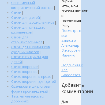
лирики.
Современный
Итак, мои
юмористический рассказ
|
"Размышления"
Стихи
|
и
Стихи для детей
|
"Вселенная
Стихи для дошкольников
|
Разу
Стихи для младших
Посмотреть
школьников
|
все
Стихи для
записи от
старшеклассников
|
Александр
Стихи для школьников
Викторович
средних классов
|
Ищенко
Стихи и их циклы для
→
детей
|
Подснежник
Стихотворение
|
The
Стихотворения
|
Goddesses.
Стихотворения в прозе
|
Стихотворения для детей
|
Добавить
Сценарии и диалоговая
комментарий
форма произведений
|
Там, на неведомых
дорожках
|
Для