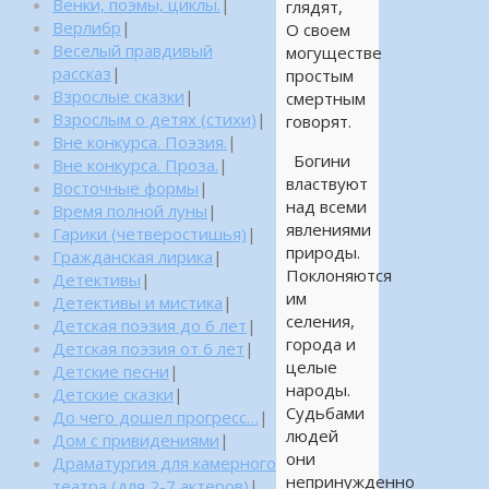
Венки, поэмы, циклы.
|
глядят,
Верлибр
|
О своем
Веселый правдивый
могуществе
рассказ
|
простым
Взрослые сказки
|
смертным
Взрослым о детях (стихи)
|
говорят.
Вне конкурса. Поэзия.
|
Богини
Вне конкурса. Проза.
|
властвуют
Восточные формы
|
над всеми
Время полной луны
|
явлениями
Гарики (четверостишья)
|
природы.
Гражданская лирика
|
Поклоняются
Детективы
|
им
Детективы и мистика
|
селения,
Детская поэзия до 6 лет
|
города и
Детская поэзия от 6 лет
|
целые
Детские песни
|
народы.
Детские сказки
|
Судьбами
До чего дошел прогресс…
|
людей
Дом с привидениями
|
они
Драматургия для камерного
непринужденно
театра (для 2-7 актеров)
|