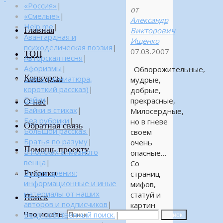
«Россия»
|
от
«Смелые»
|
Александр
Help me
|
Главная
Викторович
Авангардная и
Ищенко
психоделическая поэзия
|
07.03.2007
ТОП
Авторская песня
|
Афоризмы
|
Обворожительные,
Конкурсы
Байка (миниатюра,
мудрые,
короткий рассказ)
|
добрые,
Байки
|
прекрасные,
О нас
Байки в стихах
|
Милосердные,
Без рубрики
|
но в гневе
Обратная связь
Большой рассказ.
|
своем
Братья по разуму
|
очень
Помощь проекту
В поисках алмазного
опасные…
венца
|
Со
Рубрики
В поле зрения:
страниц
информационные и иные
мифов,
материалы от наших
статуй и
Поиск
авторов и подписчиков
|
картин
Что искать:
Веду собственный поиск.
|
богини
Поиск