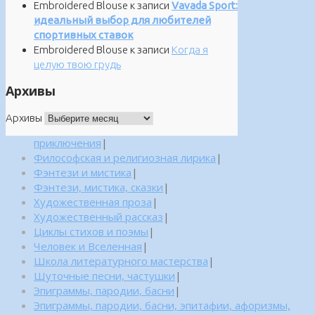
Embroidered Blouse
к записи
Vavada Sport:
идеальный выбор для любителей
спортивных ставок
Embroidered Blouse
к записи
Когда я
целую твою грудь
Архивы
Архивы
приключения
|
Философская и религиозная лирика
|
Фэнтези и мистика
|
Фэнтези, мистика, сказки
|
Художественная проза
|
Художественный рассказ
|
Циклы стихов и поэмы
|
Человек и Вселенная
|
Школа литературного мастерства
|
Шуточные песни, частушки
|
Эпиграммы, пародии, басни
|
Эпиграммы, пародии, басни, эпитафии, афоризмы,