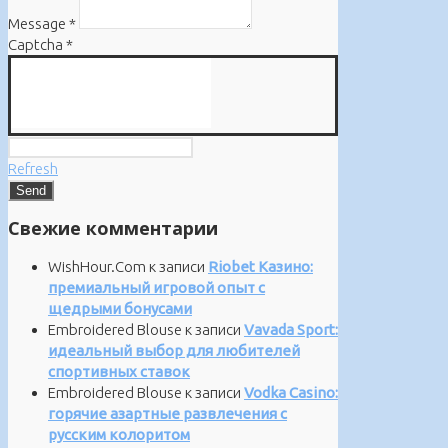
Message
*
Captcha
*
Refresh
Свежие комментарии
WishHour.Com
к записи
Riobet Казино:
премиальный игровой опыт с
щедрыми бонусами
Embroidered Blouse
к записи
Vavada Sport:
идеальный выбор для любителей
спортивных ставок
Embroidered Blouse
к записи
Vodka Casino:
горячие азартные развлечения с
русским колоритом