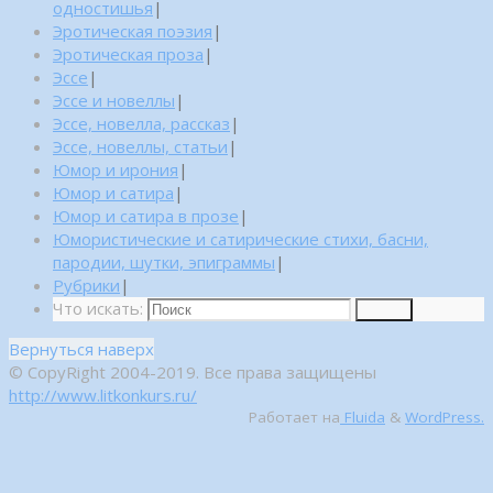
одностишья
|
Эротическая поэзия
|
Эротическая проза
|
Эссе
|
Эссе и новеллы
|
Эссе, новелла, рассказ
|
Эссе, новеллы, статьи
|
Юмор и ирония
|
Юмор и сатира
|
Юмор и сатира в прозе
|
Юмористические и сатирические стихи, басни,
пародии, шутки, эпиграммы
|
Рубрики
|
Что искать:
Поиск
Вернуться наверх
© CopyRight 2004-2019. Все права защищены
http://www.litkonkurs.ru/
Работает на
Fluida
&
WordPress.