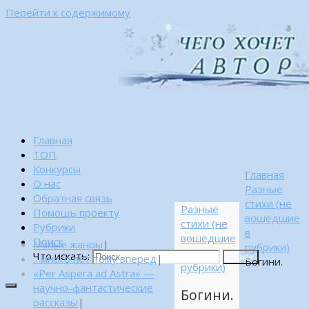
Перейти к содержимому
Главная
ТОП
Конкурсы
Главная
О нас
Разные
Обратная связь
стихи (не
Разные
Помощь проекту
вошедшие
стихи (не
Рубрики
в
вошедшие
Поиск
Малые жанры
|
рубрики)
в
Что искать:
…много лет тому вперед
|
Поиск
Богини.
рубрики)
«Per Aspera ad Astra» —
научно-фантастические
Богини.
рассказы
|