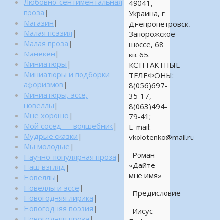
Любовно-сентиментальная
49041,
проза
|
Украина, г.
Магазин
|
Днепропетровск,
Малая поэзия
|
Запорожское
Малая проза
|
шоссе, 68
Манекен
|
кв. 65.
Миниатюры
|
КОНТАКТНЫЕ
Миниатюры и подборки
ТЕЛЕФОНЫ:
афоризмов
|
8(056)697-
Миниатюры, эссе,
35-17,
новеллы
|
8(063)494-
Мне хорошо
|
79-41;
Мой сосед — волшебник
|
E-mail:
Мудрые сказки
|
vkolotenko@mail.ru
Мы молодые
|
Роман
Научно-популярная проза
|
«Дайте
Наш взгляд
|
мне имя»
Новеллы
|
Новеллы и эссе
|
Предисловие
Новогодняя лирика
|
Новогодняя поэзия
|
Иисус —
Новогодняя проза
|