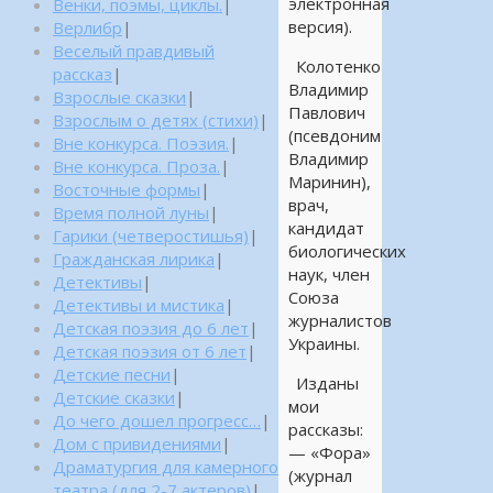
электронная
Венки, поэмы, циклы.
|
версия).
Верлибр
|
Веселый правдивый
Колотенко
рассказ
|
Владимир
Взрослые сказки
|
Павлович
Взрослым о детях (стихи)
|
(псевдоним
Вне конкурса. Поэзия.
|
Владимир
Вне конкурса. Проза.
|
Маринин),
Восточные формы
|
врач,
Время полной луны
|
кандидат
Гарики (четверостишья)
|
биологических
Гражданская лирика
|
наук, член
Детективы
|
Союза
Детективы и мистика
|
журналистов
Детская поэзия до 6 лет
|
Украины.
Детская поэзия от 6 лет
|
Детские песни
|
Изданы
Детские сказки
|
мои
До чего дошел прогресс…
|
рассказы:
Дом с привидениями
|
— «Фора»
Драматургия для камерного
(журнал
театра (для 2-7 актеров)
|