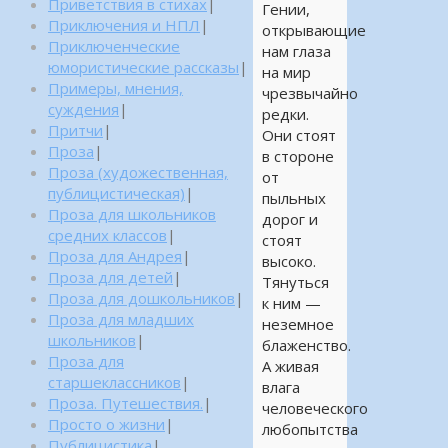
Приветствия в стихах
|
Гении,
Приключения и НПЛ
|
открывающие
Приключенческие
нам глаза
юмористические рассказы
|
на мир
Примеры, мнения,
чрезвычайно
суждения
|
редки.
Притчи
|
Они стоят
Проза
|
в стороне
Проза (художественная,
от
публицистическая)
|
пыльных
Проза для школьников
дорог и
средних классов
|
стоят
Проза для Андрея
|
высоко.
Проза для детей
|
Тянуться
Проза для дошкольников
|
к ним —
Проза для младших
неземное
школьников
|
блаженство.
Проза для
А живая
старшеклассников
|
влага
Проза. Путешествия.
|
человеческого
Просто о жизни
|
любопытства
Публицистика
|