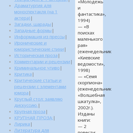
«Молодежь
Драматургия для
и
моноспектакля (на 1
фантастика»,
актера)
|
1994)
Загадки, шарады
|
— «В
Западные формы
|
поисках
Информация из прессы
|
маленького
Иронические и
рая»
юмористические стихи
|
(еженедельник
Историческая проза
|
«Киевские
Комментарии и рецензии
|
ведомости»,
Криминальное чтиво
|
1998)
Критика
|
— «Семя
Критические статьи и
скорпиона»
рецензии с элементами
(еженедельник
юмора
|
«Волшебная
Круглый стол: заявляю
шкатулка»,
дискуссию.
|
2002г.).
Крупная проза
|
Изданы
КРУПНАЯ ПРОЗА:
|
книги:
Лирика
|
— 2
Литература для
повести: