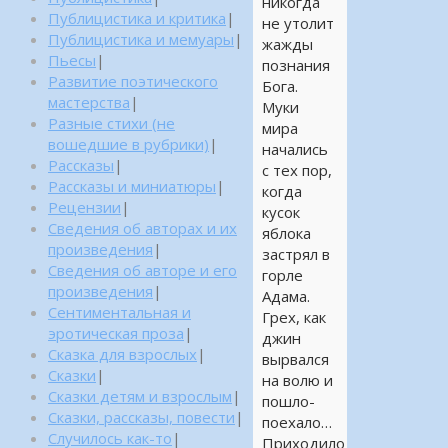
никогда
Публицистика и критика
|
не утолит
Публицистика и мемуары
|
жажды
Пьесы
|
познания
Развитие поэтического
Бога.
мастерства
|
Муки
Разные стихи (не
мира
вошедшие в рубрики)
|
начались
Рассказы
|
с тех пор,
Рассказы и миниатюры
|
когда
Рецензии
|
кусок
Сведения об авторах и их
яблока
произведения
|
застрял в
Сведения об авторе и его
горле
произведения
|
Адама.
Сентиментальная и
Грех, как
эротическая проза
|
джин
Сказка для взрослых
|
вырвался
Сказки
|
на волю и
Сказки детям и взрослым
|
пошло-
Сказки, рассказы, повести
|
поехало…
Случилось как-то
|
Приходило