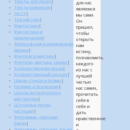
Тексты для песен
|
для нас
Тексты романсов
|
являемся
тест1
|
мы сами.
Третий глаз
|
Он
Фантастика
|
пришел,
Фантастика и
чтобы
приключения
|
открыть
Философская и религиозная
нам
лирика
|
истину,
Фэнтези и мистика
|
познакомить
Фэнтези, мистика, сказки
|
каждого
Художественная проза
|
из нас с
Художественный рассказ
|
лучшей
Циклы стихов и поэмы
|
частью
Человек и Вселенная
|
нас самих,
Школа литературного
прочитать
мастерства
|
себя в
Шуточные песни,
себе и
частушки
|
дать
Эпиграммы, пародии,
нравственное
басни
|
и
Эпиграммы, пародии, басни,