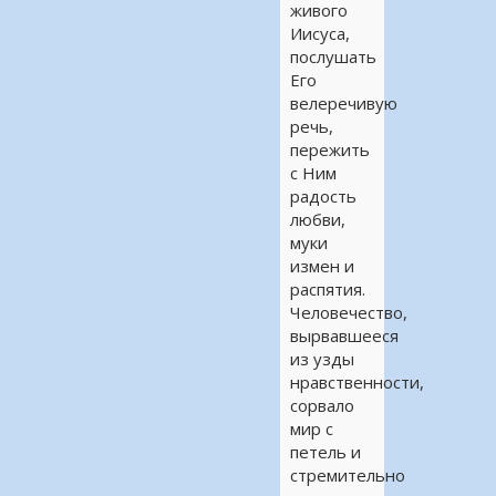
живого
Иисуса,
послушать
Его
велеречивую
речь,
пережить
с Ним
радость
любви,
муки
измен и
распятия.
Человечество,
вырвавшееся
из узды
нравственности,
сорвало
мир с
петель и
стремительно