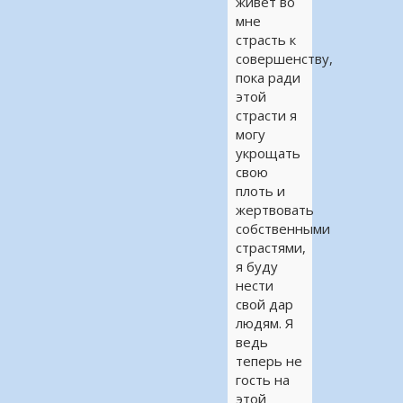
живет во
мне
страсть к
совершенству,
пока ради
этой
страсти я
могу
укрощать
свою
плоть и
жертвовать
собственными
страстями,
я буду
нести
свой дар
людям. Я
ведь
теперь не
гость на
этой