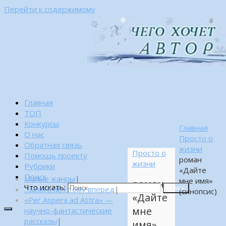
Перейти к содержимому
Главная
ТОП
Конкурсы
Главная
О нас
Просто о
Обратная связь
жизни
Просто о
Помощь проекту
роман
жизни
Рубрики
«Дайте
Поиск
Малые жанры
|
мне имя»
роман
Что искать:
…много лет тому вперед
|
Поиск
(синопсис)
«Дайте
«Per Aspera ad Astra» —
мне
научно-фантастические
рассказы
|
имя»