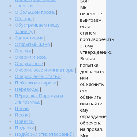
Бог!..
новости
|
Мы
О большой прозе.
|
ничего не
Обзоры
|
выиграем,
Обустраиваем нашу
если
планету.
|
станем
Одностишия
|
противоречить
Открытый жанр
|
этому
Очерки
|
утверждению.
Очерки и эссе.
|
Всякая
Очерки, эссе
|
попытка
Очерки, эссе и миниатюры
|
дополнить
Очерки, эссе, статьи
|
или
Пейзажная лирика
|
объяснить
Переводы.
|
его,
ПЕрцовка. Пародии и
обвинить
Эпиграммы.
|
или найти
Песни
|
ему
Песня
|
оправдание
Повести
|
обречена
Подарки
|
на провал.
Подборки стихотворений
|
Мир