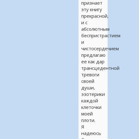
признает
эту книгу
прекрасной,
и с
абсолютным
беспристрастием
и
чистосердечием
предлагаю
ее как дар
трансцедентной
тревоги
своей
души,
эзотерики
каждой
клеточки
моей
плоти.
Я
надеюсь