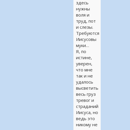
здесь
нужны
воля и
труд, пот
и слезы.
Требуются
Иисусовы
муки…
Я, по
истине,
уверен,
что мне
так и не
удалось
высветить
весь груз
тревог и
страданий
Иисуса, но
ведь это
никому не