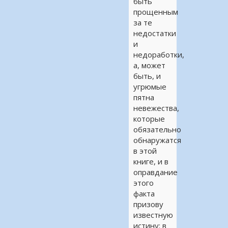
быть
прощенным
за те
недостатки
и
недоработки,
а, может
быть, и
угрюмые
пятна
невежества,
которые
обязательно
обнаружатся
в этой
книге, и в
оправдание
этого
факта
призову
известную
истину: в