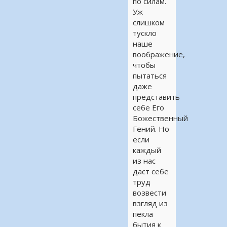
по силам.
Уж
слишком
тускло
наше
воображение,
чтобы
пытаться
даже
представить
себе Его
Божественный
Гений. Но
если
каждый
из нас
даст себе
труд
возвести
взгляд из
пекла
бытия к