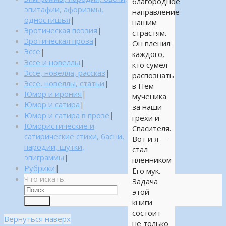
благородное
эпитафии, афоризмы,
направление
одностишья
|
нашим
Эротическая поэзия
|
страстям.
Эротическая проза
|
Он пленил
Эссе
|
каждого,
Эссе и новеллы
|
кто сумел
Эссе, новелла, рассказ
|
распознать
Эссе, новеллы, статьи
|
в Нем
Юмор и ирония
|
мученика
Юмор и сатира
|
за наши
Юмор и сатира в прозе
|
грехи и
Юмористические и
Спасителя.
сатирические стихи, басни,
Вот и я —
пародии, шутки,
стал
эпиграммы
|
пленником
Рубрики
|
Его мук.
Что искать:
Задача
этой
Поиск
книги
состоит
Вернуться наверх
не только