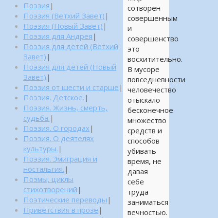
Поэзия
|
сотворен
Поэзия (Ветхий Завет)
|
совершенным
Поэзия (Новый Завет)
|
и
Поэзия для Андрея
|
совершенство
Поэзия для детей (Ветхий
это
Завет)
|
восхитительно.
Поэзия для детей (Новый
В мусоре
Завет)
|
повседневности
Поэзия от шести и старше
|
человечество
Поэзия. Детское.
|
отыскало
Поэзия. Жизнь, смерть,
бесконечное
судьба.
|
множество
Поэзия. О городах
|
средств и
Поэзия. О деятелях
способов
культуры.
|
убивать
Поэзия. Эмиграция и
время, не
ностальгия.
|
давая
Поэмы, циклы
себе
стихотворений
|
труда
Поэтические переводы
|
заниматься
Приветствия в прозе
|
вечностью.