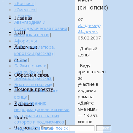
«Россия»
|
(синопсис)
«Смелые»
|
Help me
|
Главная
от
Авангардная и
Владимир
психоделическая поэзия
|
Маринин
ТОП
Авторская песня
|
05.02.2007
Афоризмы
|
Конкурсы
Байка (миниатюра,
Добрый
короткий рассказ)
|
день!
Байки
|
О нас
Буду
Байки в стихах
|
признателен
Без рубрики
|
Обратная связь
за
Большой рассказ.
|
участие в
Братья по разуму
|
Помощь проекту
издании
В поисках алмазного
романа
венца
|
«Дайте
Рубрики
В поле зрения:
мне имя»
информационные и иные
— 18 авт.
материалы от наших
Поиск
листов
авторов и подписчиков
|
Что искать:
(Готова
Веду собственный поиск.
|
Поиск