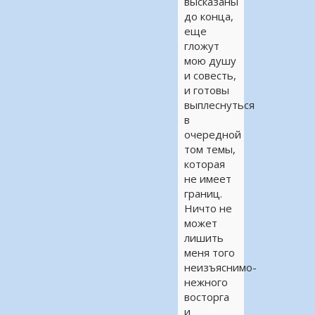
высказаны
до конца,
еще
гложут
мою душу
и совесть,
и готовы
выплеснуться
в
очередной
том темы,
которая
не имеет
границ.
Ничто не
может
лишить
меня того
неизъяснимо-
нежного
восторга
и