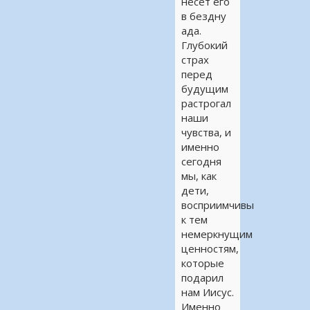
несет его
в бездну
ада.
Глубокий
страх
перед
будущим
растрогал
наши
чувства, и
именно
сегодня
мы, как
дети,
восприимчивы
к тем
немеркнущим
ценностям,
которые
подарил
нам Иисус.
Именно