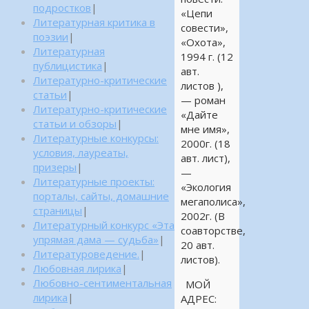
подростков
|
«Цепи
Литературная критика в
совести»,
поэзии
|
«Охота»,
Литературная
1994 г. (12
публицистика
|
авт.
Литературно-критические
листов ),
статьи
|
— роман
Литературно-критические
«Дайте
статьи и обзоры
|
мне имя»,
Литературные конкурсы:
2000г. (18
условия, лауреаты,
авт. лист),
призеры
|
—
Литературные проекты:
«Экология
порталы, сайты, домашние
мегаполиса»,
страницы
|
2002г. (В
Литературный конкурс «Эта
соавторстве,
упрямая дама — судьба»
|
20 авт.
Литературоведение.
|
листов).
Любовная лирика
|
Любовно-сентиментальная
МОЙ
лирика
|
АДРЕС: