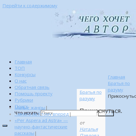
Перейти к содержимому
Главная
ТОП
Конкурсы
Главная
О нас
Братья по
Обратная связь
разуму
Братья по
Помощь проекту
Прикоснутьс
разуму
Рубрики
Поиск
Малые жанры
|
Прикоснуться.
Что искать:
…много лет тому вперед
|
Поиск
«Per Aspera ad Astra» —
от
научно-фантастические
Наталья
рассказы
|
Павлова