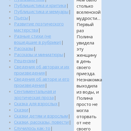
Публицистика и критика
|
столько
Публицистика и мемуары
|
вселенской
Пьесы
|
мудрости…
Развитие поэтического
Первый
мастерства
|
раз
Разные стихи (не
Полина
вошедшие в рубрики)
|
увидела
Рассказы
|
эту
Рассказы и миниатюры
|
женщину
Рецензии
|
в день
Сведения об авторах и их
своего
произведения
|
приезда.
Сведения об авторе и его
Незнакомка
произведения
|
выходила
Сентиментальная и
из воды, и
эротическая проза
|
Полина
Сказка для взрослых
|
просто не
Сказки
|
могла
Сказки детям и взрослым
|
оторвать
Сказки, рассказы, повести
|
от нее
Случилось как-то
|
своего