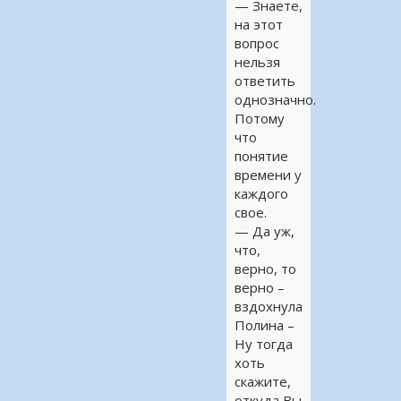
— Знаете,
на этот
вопрос
нельзя
ответить
однозначно.
Потому
что
понятие
времени у
каждого
свое.
— Да уж,
что,
верно, то
верно –
вздохнула
Полина –
Ну тогда
хоть
скажите,
откуда Вы