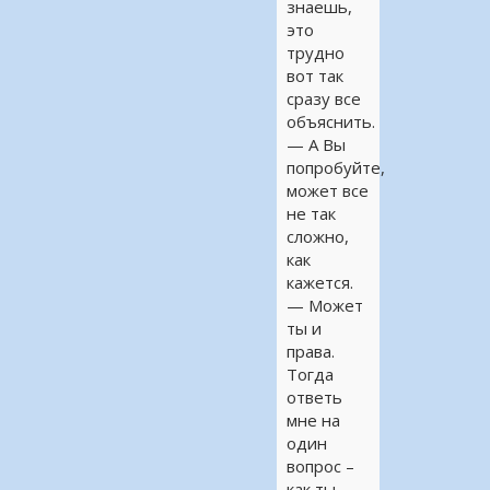
знаешь,
это
трудно
вот так
сразу все
объяснить.
— А Вы
попробуйте,
может все
не так
сложно,
как
кажется.
— Может
ты и
права.
Тогда
ответь
мне на
один
вопрос –
как ты