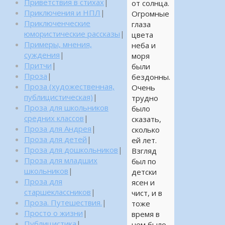
Приветствия в стихах
|
от солнца.
Приключения и НПЛ
|
Огромные
Приключенческие
глаза
юмористические рассказы
|
цвета
Примеры, мнения,
неба и
суждения
|
моря
Притчи
|
были
Проза
|
бездонны.
Проза (художественная,
Очень
публицистическая)
|
трудно
Проза для школьников
было
средних классов
|
сказать,
Проза для Андрея
|
сколько
Проза для детей
|
ей лет.
Проза для дошкольников
|
Взгляд
Проза для младших
был по
школьников
|
детски
Проза для
ясен и
старшеклассников
|
чист, и в
Проза. Путешествия.
|
тоже
Просто о жизни
|
время в
Публицистика
|
нем было