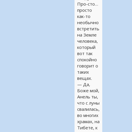
Про-сто…
просто
как-то
необычно
встретить
на Земле
человека,
который
вот так
спокойно
говорит о
таких
вещах.
— Да,
Боже мой,
Анель ты,
что с луны
свалилась,
во многих
храмах, на
Тибете, к