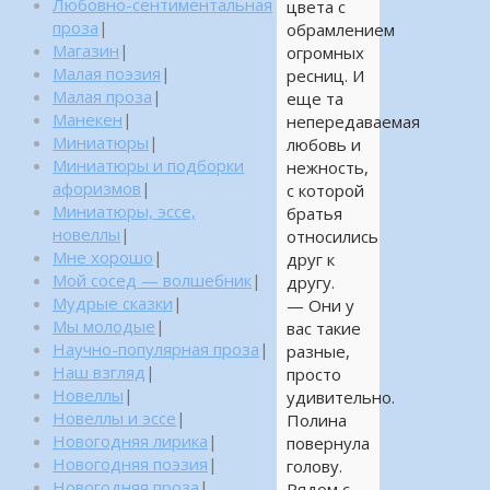
Любовно-сентиментальная
цвета с
проза
|
обрамлением
Магазин
|
огромных
Малая поэзия
|
ресниц. И
Малая проза
|
еще та
Манекен
|
непередаваемая
Миниатюры
|
любовь и
Миниатюры и подборки
нежность,
афоризмов
|
с которой
Миниатюры, эссе,
братья
новеллы
|
относились
Мне хорошо
|
друг к
Мой сосед — волшебник
|
другу.
Мудрые сказки
|
— Они у
Мы молодые
|
вас такие
Научно-популярная проза
|
разные,
Наш взгляд
|
просто
Новеллы
|
удивительно.
Новеллы и эссе
|
Полина
Новогодняя лирика
|
повернула
Новогодняя поэзия
|
голову.
Новогодняя проза
|
Рядом с