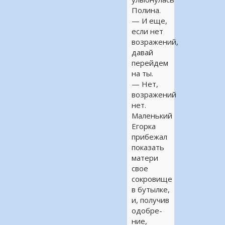
Полина.
— И еще,
если нет
возражений,
давай
перейдем
на ты.
— Нет,
возражений
нет.
Маленький
Егорка
прибежал
показать
матери
свое
сокровище
в бутылке,
и, получив
одобре-
ние,