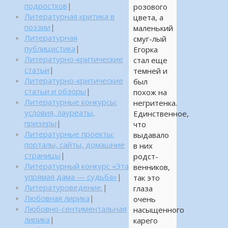
подростков
|
розового
Литературная критика в
цвета, а
поэзии
|
маленький
Литературная
смуг-лый
публицистика
|
Егорка
Литературно-критические
стал еще
статьи
|
темней и
Литературно-критические
был
статьи и обзоры
|
похож на
Литературные конкурсы:
негритенка.
условия, лауреаты,
Единственное,
призеры
|
что
Литературные проекты:
выдавало
порталы, сайты, домашние
в них
страницы
|
родст-
Литературный конкурс «Эта
венников,
упрямая дама — судьба»
|
так это
Литературоведение.
|
глаза
Любовная лирика
|
очень
Любовно-сентиментальная
насыщенного
лирика
|
карего