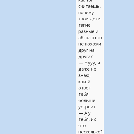
считаешь,
почему
твои дети
такие
разные и
абсолютно
не похожи
друг на
друга?
— Нууу, я
даже не
знаю,
какой
ответ
тебя
больше
устроит.
— А у
тебя, их
что
несколько?