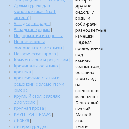
Драматургия для
дружно
моноспектакля (на 1
сидели у
актера)
|
воды и
Загадки, шарады
|
соби-рали
Западные формы
|
разноцветные
Информация из прессы
|
камешки.
Иронические и
Неделя,
юмористические стихи
|
проведенная
Историческая проза
|
под
Комментарии и рецензии
|
южным
Криминальное чтиво
|
солнышком,
Критика
|
оставила
Критические статьи и
свой след
рецензии с элементами
на
юмора
|
внешности
Круглый стол: заявляю
мальчишек.
дискуссию.
|
Белотелый
Крупная проза
|
пухлый
КРУПНАЯ ПРОЗА:
|
Матвей
Лирика
|
стал
Литература для
темно