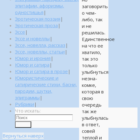
эпитафии, афоризмы,
заговорить
одностишья
|
о чем-
Эротическая поэзия
|
либо, так
Эротическая проза
|
и не
Эссе
|
решилась.
Эссе и новеллы
|
Единственное
Эссе, новелла, рассказ
|
на что ее
Эссе, новеллы, статьи
|
хватило,
Юмор и ирония
|
так это
Юмор и сатира
|
только
Юмор и сатира в прозе
|
улыбнуться
Юмористические и
незна-
сатирические стихи, басни,
комке,
пародии, шутки,
которая в
эпиграммы
|
свою
Рубрики
|
очередь
Что искать:
так же
улыбнулась
в ответ,
Поиск
совей
Вернуться наверх
теплой и