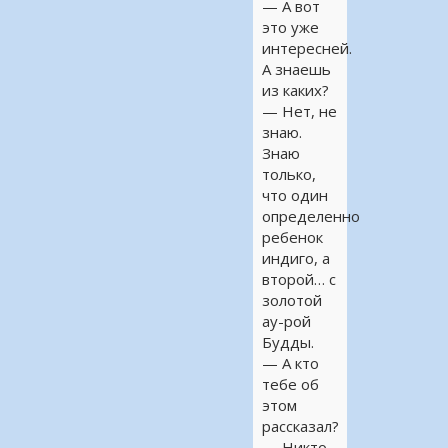
— А вот
это уже
интересней.
А знаешь
из каких?
— Нет, не
знаю.
Знаю
только,
что один
определенно
ребенок
индиго, а
второй… с
золотой
ау-рой
Будды.
— А кто
тебе об
этом
рассказал?
— Никто.