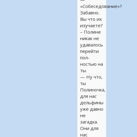
«Собеседование»?
Забавно.
Вы что их
изучаете?
– Полине
никак не
удавалось
перейти
пол-
ностью на
ты.
— Ну что,
ты
Полиночка,
для нас
дельфины
уже давно
не
загадка.
Они для
нас