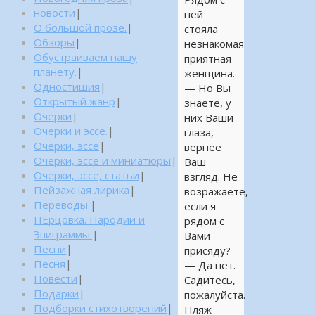
новости
|
ней
О большой прозе.
|
стояла
Обзоры
|
незнакомая
Обустраиваем нашу
приятная
планету.
|
женщина.
Одностишия
|
— Но Вы
Открытый жанр
|
знаете, у
Очерки
|
них Ваши
Очерки и эссе.
|
глаза,
Очерки, эссе
|
вернее
Очерки, эссе и миниатюры
|
Ваш
Очерки, эссе, статьи
|
взгляд. Не
Пейзажная лирика
|
возражаете,
Переводы.
|
если я
ПЕрцовка. Пародии и
рядом с
Эпиграммы.
|
Вами
Песни
|
присяду?
Песня
|
— Да нет.
Повести
|
Садитесь,
Подарки
|
пожалуйста.
Подборки стихотворений
|
Пляж