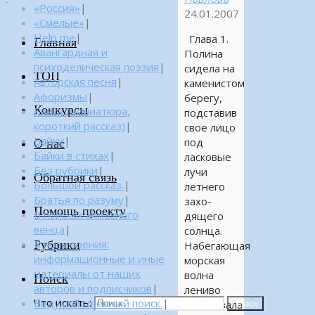
«Россия»
|
24.01.2007
«Смелые»
|
Help me
|
Глава 1.
Главная
Авангардная и
Полина
психоделическая поэзия
|
сидела на
ТОП
Авторская песня
|
каменистом
Афоризмы
|
берегу,
Конкурсы
Байка (миниатюра,
подставив
короткий рассказ)
|
свое лицо
Байки
|
под
О нас
Байки в стихах
|
ласковые
Без рубрики
|
лучи
Обратная связь
Большой рассказ.
|
летнего
Братья по разуму
|
захо-
Помощь проекту
В поисках алмазного
дящего
венца
|
солнца.
Рубрики
В поле зрения:
Набегающая
информационные и иные
морская
материалы от наших
волна
Поиск
авторов и подписчиков
|
лениво
Что искать:
Веду собственный поиск.
|
накатывала
Поиск