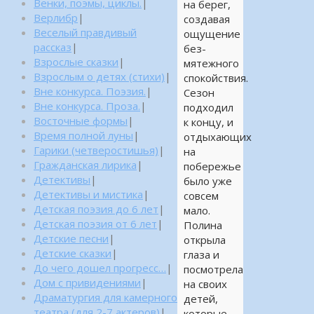
Венки, поэмы, циклы.
|
на берег,
Верлибр
|
создавая
Веселый правдивый
ощущение
рассказ
|
без-
Взрослые сказки
|
мятежного
Взрослым о детях (стихи)
|
спокойствия.
Вне конкурса. Поэзия.
|
Сезон
Вне конкурса. Проза.
|
подходил
Восточные формы
|
к концу, и
Время полной луны
|
отдыхающих
Гарики (четверостишья)
|
на
Гражданская лирика
|
побережье
Детективы
|
было уже
Детективы и мистика
|
совсем
Детская поэзия до 6 лет
|
мало.
Детская поэзия от 6 лет
|
Полина
Детские песни
|
открыла
Детские сказки
|
глаза и
До чего дошел прогресс…
|
посмотрела
Дом с привидениями
|
на своих
Драматургия для камерного
детей,
театра (для 2-7 актеров)
|
которые