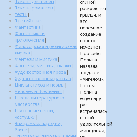
Тексты для песен
|
спиной
Тексты романсов
|
раскроются
тест1
|
крылья, и
Третий глаз
|
это
Фантастика
|
неземное
Фантастика и
создание
приключения
|
просто
Философская и религиозная
исчезнет.
лирика
|
Про себя
Фэнтези и мистика
|
Полина
Фэнтези, мистика, сказки
|
назвала
Художественная проза
|
тогда ее
Художественный рассказ
|
«Ангелом».
Циклы стихов и поэмы
|
Потом
Человек и Вселенная
|
Полина
Школа литературного
еще пару
мастерства
|
раз
Шуточные песни,
встречалась
частушки
|
с этой
Эпиграммы, пародии,
удивительной
басни
|
женщиной,
Эпиграммы, пародии, басни,
но