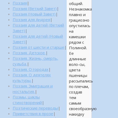
Поэзия
|
общий.
Поэзия (Ветхий Завет)
|
Незнакомка
Поэзия (Новый Завет)
|
плавно и
Поэзия для Андрея
|
грациозно
Поэзия для детей (Ветхий
опустилась
Завет)
|
на
Поэзия для детей (Новый
камешки
Завет)
|
рядом с
Поэзия от шести и старше
|
Полиной.
Поэзия. Детское.
|
Ее
Поэзия. Жизнь, смерть,
длинные
судьба.
|
воло-сы,
Поэзия. О городах
|
цвета
Поэзия. О деятелях
пшеницы
культуры.
|
рассыпались
Поэзия. Эмиграция и
по плечам,
ностальгия.
|
создав
Поэмы, циклы
тем
стихотворений
|
самым
Поэтические переводы
|
своеобразную
Приветствия в прозе
|
накидку