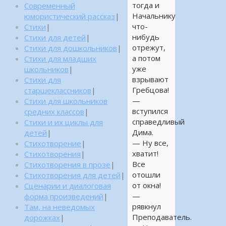
тогда и
Современный
Начальнику
юмористический рассказ
|
что-
Стихи
|
нибудь
Стихи для детей
|
отрежут,
Стихи для дошкольников
|
а потом
Стихи для младших
уже
школьников
|
взрывают
Стихи для
Гребцова!
старшеклассников
|
—
Стихи для школьников
вступился
средних классов
|
справедливый
Стихи и их циклы для
Дима.
детей
|
— Ну все,
Стихотворение
|
хватит!
Стихотворения
|
Все
Стихотворения в прозе
|
отошли
Стихотворения для детей
|
от окна!
Сценарии и диалоговая
—
форма произведений
|
рявкнул
Там, на неведомых
Преподаватель.
дорожках
|