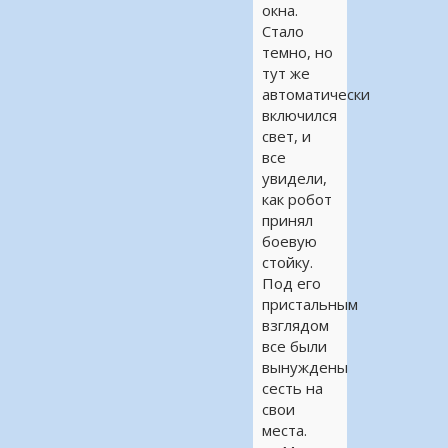
окна.
Стало
темно, но
тут же
автоматически
включился
свет, и
все
увидели,
как робот
принял
боевую
стойку.
Под его
пристальным
взглядом
все были
вынуждены
сесть на
свои
места.