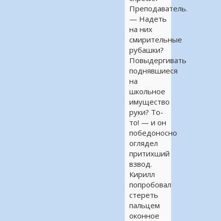
Преподаватель.
— Надеть
на них
смирительные
рубашки?
Повыдергивать
поднявшиеся
на
школьное
имущество
руки? То-
то! — и он
победоносно
оглядел
притихший
взвод.
Кирилл
попробовал
стереть
пальцем
оконное