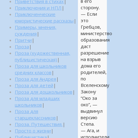
в его
Приветствия в стихах
|
сторону.
Приключения и НПЛ
|
— Если
Приключенческие
это
юмористические рассказы
|
Гребцов,
Примеры, мнения,
министерство
суждения
|
образования
Притчи
|
даст
Проза
|
разрешение
Проза (художественная,
на взрыв
публицистическая)
|
дома его
Проза для школьников
родителей,
средних классов
|
по
Проза для Андрея
|
Вселенскому
Проза для детей
|
Закону
Проза для дошкольников
|
“Око за
Проза для младших
око”, —
школьников
|
выдвинул
Проза для
версию
старшеклассников
|
Степа.
Проза. Путешествия.
|
— Ага, и
Просто о жизни
|
исполнители
Публицистика
|