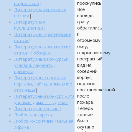
проснулись.
подростков
|
Все
Литературная критика в
взгляды
поэзии
|
сразу
Литературная
обратились
публицистика
|
к
Литературно-критические
огромному
статьи
|
окну,
Литературно-критические
открывающему
статьи и обзоры
|
прекрасный
Литературные конкурсы:
вид на
условия, лауреаты,
соседний
призеры
|
корпус,
Литературные проекты:
недавно
порталы, сайты, домашние
восстановленный
страницы
|
после
Литературный конкурс «Эта
пожара.
упрямая дама — судьба»
|
Теперь
Литературоведение.
|
здание
Любовная лирика
|
было
Любовно-сентиментальная
окутано
лирика
|