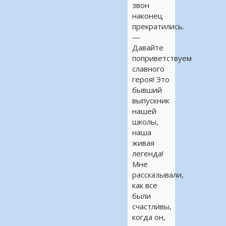
звон
наконец
прекратились.
—
Давайте
поприветствуем
славного
героя! Это
бывший
выпускник
нашей
школы,
наша
живая
легенда!
Мне
рассказывали,
как все
были
счастливы,
когда он,