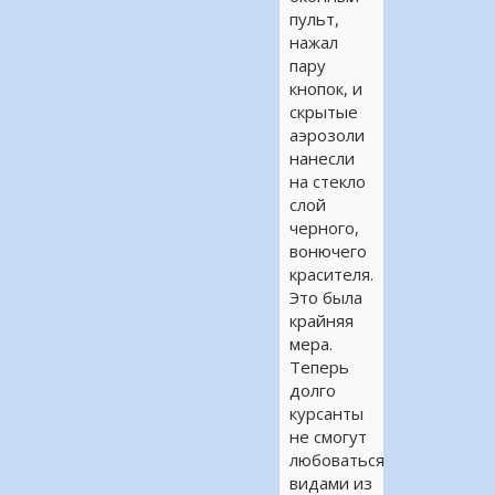
пульт,
нажал
пару
кнопок, и
скрытые
аэрозоли
нанесли
на стекло
слой
черного,
вонючего
красителя.
Это была
крайняя
мера.
Теперь
долго
курсанты
не смогут
любоваться
видами из