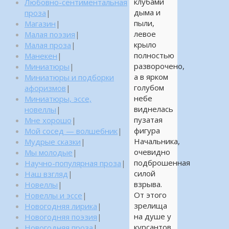
клубами
Любовно-сентиментальная
дыма и
проза
|
пыли,
Магазин
|
левое
Малая поэзия
|
крыло
Малая проза
|
полностью
Манекен
|
разворочено,
Миниатюры
|
а в ярком
Миниатюры и подборки
голубом
афоризмов
|
небе
Миниатюры, эссе,
виднелась
новеллы
|
пузатая
Мне хорошо
|
фигура
Мой сосед — волшебник
|
Начальника,
Мудрые сказки
|
очевидно
Мы молодые
|
подброшенная
Научно-популярная проза
|
силой
Наш взгляд
|
взрыва.
Новеллы
|
От этого
Новеллы и эссе
|
зрелища
Новогодняя лирика
|
на душе у
Новогодняя поэзия
|
курсантов
Новогодняя проза
|