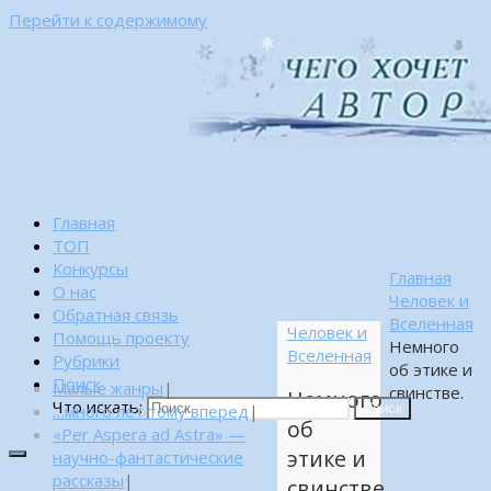
Перейти к содержимому
Главная
ТОП
Конкурсы
Главная
О нас
Человек и
Обратная связь
Вселенная
Человек и
Помощь проекту
Немного
Вселенная
Рубрики
об этике и
Поиск
Малые жанры
|
свинстве.
Немного
Что искать:
…много лет тому вперед
|
Поиск
об
«Per Aspera ad Astra» —
этике и
научно-фантастические
рассказы
|
свинстве.