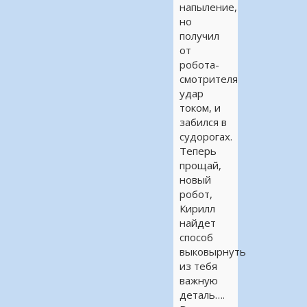
напыление,
но
получил
от
робота-
смотрителя
удар
током, и
забился в
судорогах.
Теперь
прощай,
новый
робот,
Кирилл
найдет
способ
выковырнуть
из тебя
важную
деталь….