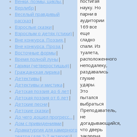
постигая
Венки, поэмы, циклы.
|
науку. Но
Верлибр
|
парни в
Веселый правдивый
аудитории
рассказ
|
169 все
Взрослые сказки
|
еще
Взрослым о детях (стихи)
|
сладко
Вне конкурса. Поэзия.
|
спали. Из
Вне конкурса. Проза.
|
туалета,
Восточные формы
|
расположенного
Время полной луны
|
неподалеку,
Гарики (четверостишья)
|
раздавались
Гражданская лирика
|
глухие
Детективы
|
удары.
Детективы и мистика
|
Это
Детская поэзия до 6 лет
|
пытался
Детская поэзия от 6 лет
|
выбраться
Детские песни
|
Преподаватель,
Детские сказки
|
не
До чего дошел прогресс…
|
догадывающийся,
Дом с привидениями
|
что дверь
Драматургия для камерного
заклеена
театра (для 2-7 актеров)
|