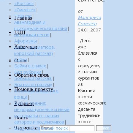
«Россия»
|
«Смелые»
|
от
Help me
|
Маргарита
Главная
Авангардная и
Сомелер
психоделическая поэзия
|
24.01.2007
ТОП
Авторская песня
|
День
Афоризмы
|
Конкурсы
уже
Байка (миниатюра,
близился
короткий рассказ)
|
к
Байки
|
О нас
середине,
Байки в стихах
|
и тысячи
Без рубрики
|
Обратная связь
курсантов
Большой рассказ.
|
из
Братья по разуму
|
Помощь проекту
Высшей
В поисках алмазного
школы
венца
|
космического
Рубрики
В поле зрения:
десанта
информационные и иные
трудились
материалы от наших
Поиск
в поте
авторов и подписчиков
|
Что искать:
лица,
Веду собственный поиск.
|
Поиск