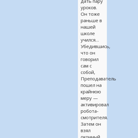
дать пару
уроков.
Он тоже
раньше в
нашей
школе
учился…
Убедившись,
что он
говорил
сам с
собой,
Преподаватель
пошел на
крайнюю
меру —
активировал
робота-
смотрителя.
Затем он
взял
оконный