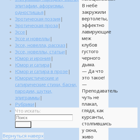
В небе
эпитафии, афоризмы,
закружили
одностишья
|
вертолеты,
Эротическая поэзия
|
эффектно
Эротическая проза
|
лавирующие
Эссе
|
меж
Эссе и новеллы
|
клубов
Эссе, новелла, рассказ
|
густого
Эссе, новеллы, статьи
|
черного
Юмор и ирония
|
дыма.
Юмор и сатира
|
— Да что
Юмор и сатира в прозе
|
это такое!
Юмористические и
—
сатирические стихи, басни,
Преподаватель
пародии, шутки,
чуть не
эпиграммы
|
плакал,
Рубрики
|
глядя, как
Что искать:
курсанты,
столпившись
Поиск
у окна,
Вернуться наверх
живо