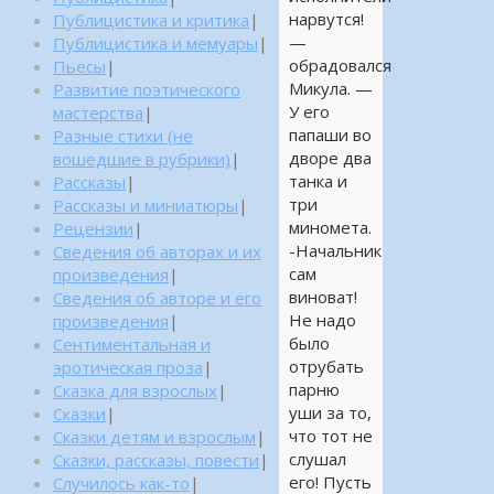
нарвутся!
Публицистика и критика
|
—
Публицистика и мемуары
|
обрадовался
Пьесы
|
Микула. —
Развитие поэтического
У его
мастерства
|
папаши во
Разные стихи (не
дворе два
вошедшие в рубрики)
|
танка и
Рассказы
|
три
Рассказы и миниатюры
|
миномета.
Рецензии
|
-Начальник
Сведения об авторах и их
сам
произведения
|
виноват!
Сведения об авторе и его
Не надо
произведения
|
было
Сентиментальная и
отрубать
эротическая проза
|
парню
Сказка для взрослых
|
уши за то,
Сказки
|
что тот не
Сказки детям и взрослым
|
слушал
Сказки, рассказы, повести
|
его! Пусть
Случилось как-то
|