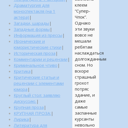
клеем
Драматургия для
“Супер-
моноспектакля (на 1
Чпок”.
актера)
|
Однако
Загадки, шарады
|
эти звуки
Западные формы
|
вовсе не
Информация из прессы
|
мешали
Иронические и
ребятам
юмористические стихи
|
наслаждаться
Историческая проза
|
долгожданным
Комментарии и рецензии
|
сном. Но
Криминальное чтиво
|
вскоре
Критика
|
страшный
Критические статьи и
грохот
рецензии с элементами
потряс
юмора
|
здание, и
Круглый стол: заявляю
даже
дискуссию.
|
самые
Крупная проза
|
заспанные
КРУПНАЯ ПРОЗА:
|
курсанты
Лирика
|
невольно
Литература для