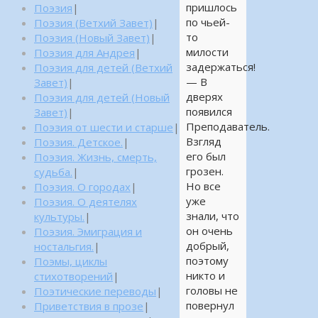
пришлось
Поэзия
|
по чьей-
Поэзия (Ветхий Завет)
|
то
Поэзия (Новый Завет)
|
милости
Поэзия для Андрея
|
задержаться!
Поэзия для детей (Ветхий
— В
Завет)
|
дверях
Поэзия для детей (Новый
появился
Завет)
|
Преподаватель.
Поэзия от шести и старше
|
Взгляд
Поэзия. Детское.
|
его был
Поэзия. Жизнь, смерть,
грозен.
судьба.
|
Но все
Поэзия. О городах
|
уже
Поэзия. О деятелях
знали, что
культуры.
|
он очень
Поэзия. Эмиграция и
добрый,
ностальгия.
|
поэтому
Поэмы, циклы
никто и
стихотворений
|
головы не
Поэтические переводы
|
повернул
Приветствия в прозе
|