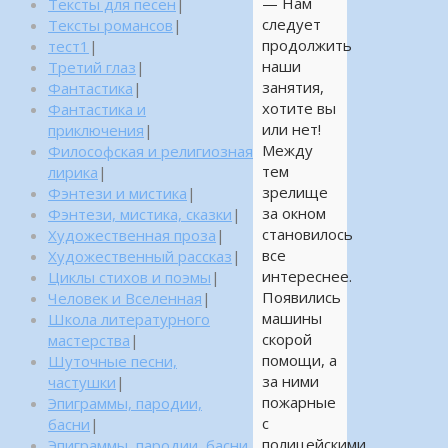
— Нам
Тексты для песен
|
следует
Тексты романсов
|
продолжить
тест1
|
наши
Третий глаз
|
занятия,
Фантастика
|
хотите вы
Фантастика и
или нет!
приключения
|
Между
Философская и религиозная
тем
лирика
|
зрелище
Фэнтези и мистика
|
за окном
Фэнтези, мистика, сказки
|
становилось
Художественная проза
|
все
Художественный рассказ
|
интереснее.
Циклы стихов и поэмы
|
Появились
Человек и Вселенная
|
машины
Школа литературного
скорой
мастерства
|
помощи, а
Шуточные песни,
за ними
частушки
|
пожарные
Эпиграммы, пародии,
с
басни
|
полицейскими.
Эпиграммы, пародии, басни,