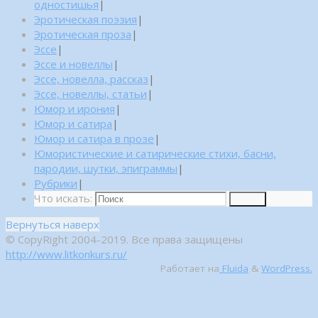
одностишья
|
Эротическая поэзия
|
Эротическая проза
|
Эссе
|
Эссе и новеллы
|
Эссе, новелла, рассказ
|
Эссе, новеллы, статьи
|
Юмор и ирония
|
Юмор и сатира
|
Юмор и сатира в прозе
|
Юмористические и сатирические стихи, басни,
пародии, шутки, эпиграммы
|
Рубрики
|
Что искать:
Поиск
Вернуться наверх
© CopyRight 2004-2019. Все права защищены
http://www.litkonkurs.ru/
Работает на
Fluida
&
WordPress.