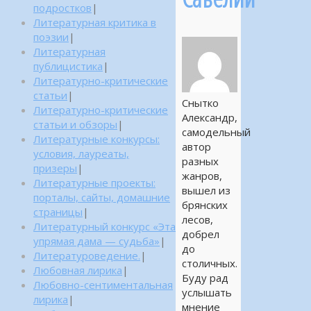
подростков
|
Литературная критика в
поэзии
|
Литературная
публицистика
|
Литературно-критические
статьи
|
Снытко
Литературно-критические
Александр,
статьи и обзоры
|
самодельный
Литературные конкурсы:
автор
условия, лауреаты,
разных
призеры
|
жанров,
Литературные проекты:
вышел из
порталы, сайты, домашние
брянских
страницы
|
лесов,
Литературный конкурс «Эта
добрел
упрямая дама — судьба»
|
до
Литературоведение.
|
столичных.
Любовная лирика
|
Буду рад
Любовно-сентиментальная
услышать
лирика
|
мнение