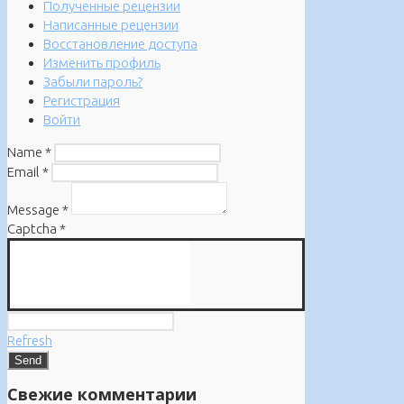
Полученные рецензии
Написанные рецензии
Восстановление доступа
Изменить профиль
Забыли пароль?
Регистрация
Войти
Name
*
Email
*
Message
*
Captcha
*
Refresh
Свежие комментарии