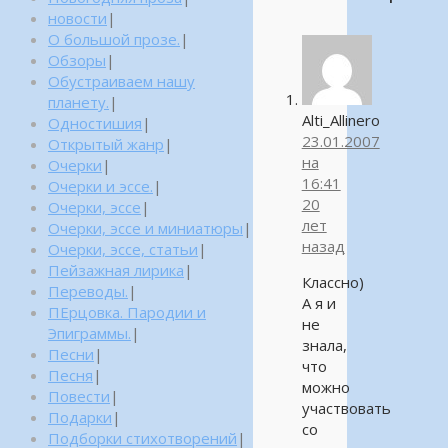
новости
|
О большой прозе.
|
Обзоры
|
Обустраиваем нашу
планету.
|
Alti_Allinero
Одностишия
|
23.01.2007
Открытый жанр
|
на
Очерки
|
16:41
Очерки и эссе.
|
20
Очерки, эссе
|
лет
Очерки, эссе и миниатюры
|
назад
Очерки, эссе, статьи
|
Пейзажная лирика
|
Классно)
Переводы.
|
А я и
ПЕрцовка. Пародии и
не
Эпиграммы.
|
знала,
Песни
|
что
Песня
|
можно
Повести
|
участвовать
Подарки
|
со
Подборки стихотворений
|