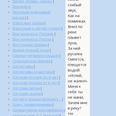
Венки, поэмы, циклы.
|
слабый
Верлибр
|
звук,
Веселый правдивый
Как на
рассказ
|
поминках.
Взрослые сказки
|
Вниз по
Взрослым о детях (стихи)
|
реке
Вне конкурса. Поэзия.
|
плывет
Вне конкурса. Проза.
|
луна,
Восточные формы
|
За ней
Время полной луны
|
русалка.
Гарики (четверостишья)
|
Смеется,
Гражданская лирика
|
плещется
Детективы
|
водой:
Детективы и мистика
|
«Испей,
Детская поэзия до 6 лет
|
не жалко!»
Детская поэзия от 6 лет
|
Меня к
Детские песни
|
себе ты
Детские сказки
|
не мани,
До чего дошел прогресс…
|
Зачем мне
Дом с привидениями
|
в реку?
Драматургия для камерного
Не
театра (для 2-7 актеров)
|