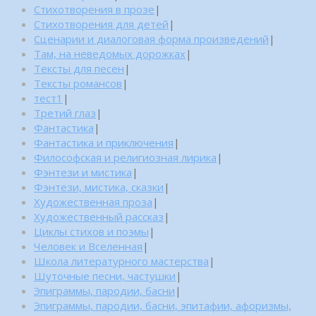
Стихотворения в прозе
|
Стихотворения для детей
|
Сценарии и диалоговая форма произведений
|
Там, на неведомых дорожках
|
Тексты для песен
|
Тексты романсов
|
тест1
|
Третий глаз
|
Фантастика
|
Фантастика и приключения
|
Философская и религиозная лирика
|
Фэнтези и мистика
|
Фэнтези, мистика, сказки
|
Художественная проза
|
Художественный рассказ
|
Циклы стихов и поэмы
|
Человек и Вселенная
|
Школа литературного мастерства
|
Шуточные песни, частушки
|
Эпиграммы, пародии, басни
|
Эпиграммы, пародии, басни, эпитафии, афоризмы,