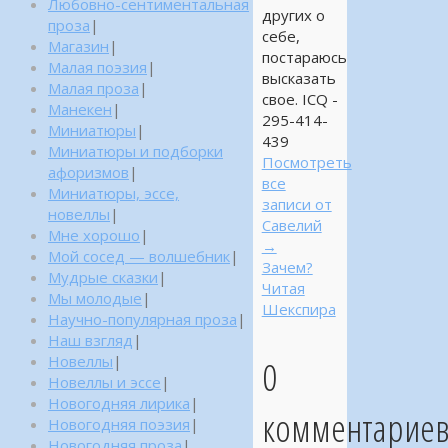
Любовно-сентиментальная
других о
проза
|
себе,
Магазин
|
постараюсь
Малая поэзия
|
высказать
Малая проза
|
свое. ICQ -
Манекен
|
295-414-
Миниатюры
|
439
Миниатюры и подборки
Посмотреть
афоризмов
|
все
Миниатюры, эссе,
записи от
новеллы
|
Савелий
Мне хорошо
|
→
Мой сосед — волшебник
|
Зачем?
Мудрые сказки
|
Читая
Мы молодые
|
Шекспира
Научно-популярная проза
|
Наш взгляд
|
0
Новеллы
|
Новеллы и эссе
|
Новогодняя лирика
|
комментарие
Новогодняя поэзия
|
Новогодняя проза
|