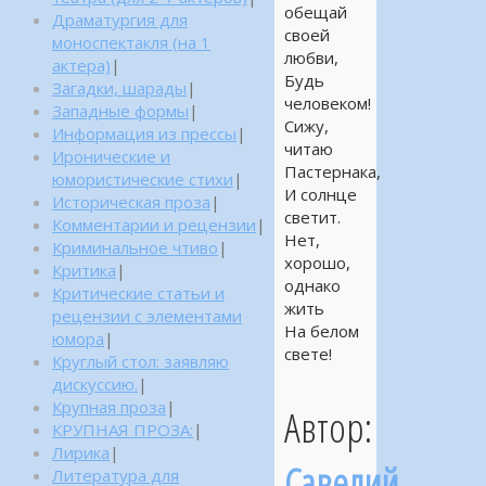
обещай
Драматургия для
своей
моноспектакля (на 1
любви,
актера)
|
Будь
Загадки, шарады
|
человеком!
Западные формы
|
Сижу,
Информация из прессы
|
читаю
Иронические и
Пастернака,
юмористические стихи
|
И солнце
Историческая проза
|
светит.
Комментарии и рецензии
|
Нет,
Криминальное чтиво
|
хорошо,
Критика
|
однако
Критические статьи и
жить
рецензии с элементами
На белом
юмора
|
свете!
Круглый стол: заявляю
дискуссию.
|
Крупная проза
|
Автор:
КРУПНАЯ ПРОЗА:
|
Лирика
|
Савелий
Литература для