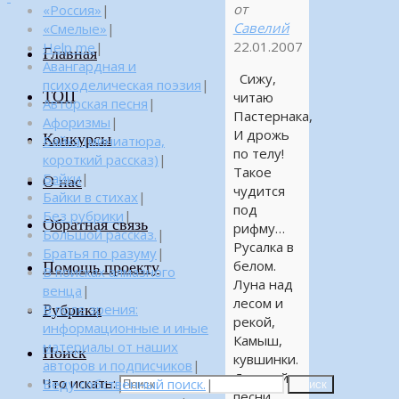
от
«Россия»
|
Савелий
«Смелые»
|
22.01.2007
Help me
|
Главная
Авангардная и
Сижу,
психоделическая поэзия
|
ТОП
читаю
Авторская песня
|
Пастернака,
Афоризмы
|
И дрожь
Конкурсы
Байка (миниатюра,
по телу!
короткий рассказ)
|
Такое
Байки
|
О нас
чудится
Байки в стихах
|
под
Без рубрики
|
Обратная связь
рифму…
Большой рассказ.
|
Русалка в
Братья по разуму
|
белом.
Помощь проекту
В поисках алмазного
Луна над
венца
|
лесом и
Рубрики
В поле зрения:
рекой,
информационные и иные
Камыш,
материалы от наших
Поиск
кувшинки.
авторов и подписчиков
|
Далекой
Что искать:
Веду собственный поиск.
|
Поиск
песни