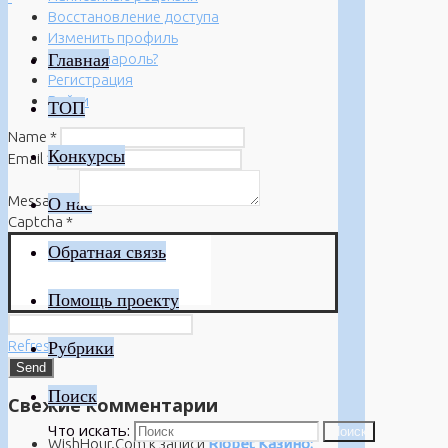
Восстановление доступа
Изменить профиль
Главная
Забыли пароль?
Регистрация
Войти
ТОП
Name
*
Конкурсы
Email
*
Message
*
О нас
Captcha
*
Обратная связь
Помощь проекту
Refresh
Рубрики
Поиск
Свежие комментарии
Что искать:
Поиск
WishHour.Com
к записи
Riobet Казино: