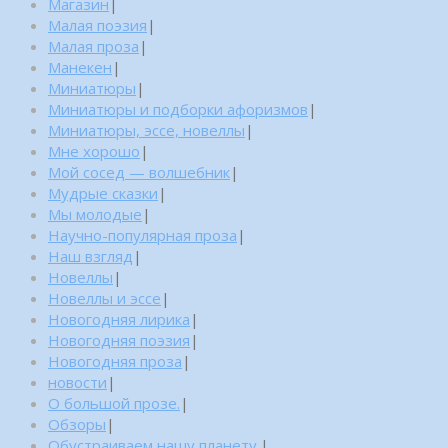
Магазин
|
Малая поэзия
|
Малая проза
|
Манекен
|
Миниатюры
|
Миниатюры и подборки афоризмов
|
Миниатюры, эссе, новеллы
|
Мне хорошо
|
Мой сосед — волшебник
|
Мудрые сказки
|
Мы молодые
|
Научно-популярная проза
|
Наш взгляд
|
Новеллы
|
Новеллы и эссе
|
Новогодняя лирика
|
Новогодняя поэзия
|
Новогодняя проза
|
новости
|
О большой прозе.
|
Обзоры
|
Обустраиваем нашу планету.
|