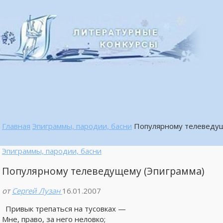
Главная
Эпиграммы, пародии, басни
Популярному телеведущ
Эпиграммы, пародии, басни
Популярному телеведущему (Эпиграмма)
от
Сергей Лузан
16.01.2007
Привык трепаться на тусовках —
Мне, право, за него неловко;