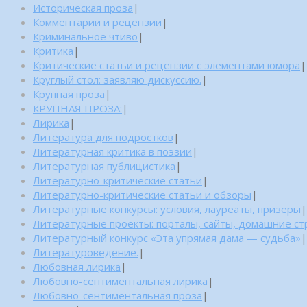
Историческая проза
|
Комментарии и рецензии
|
Криминальное чтиво
|
Критика
|
Критические статьи и рецензии с элементами юмора
|
Круглый стол: заявляю дискуссию.
|
Крупная проза
|
КРУПНАЯ ПРОЗА:
|
Лирика
|
Литература для подростков
|
Литературная критика в поэзии
|
Литературная публицистика
|
Литературно-критические статьи
|
Литературно-критические статьи и обзоры
|
Литературные конкурсы: условия, лауреаты, призеры
|
Литературные проекты: порталы, сайты, домашние с
Литературный конкурс «Эта упрямая дама — судьба»
|
Литературоведение.
|
Любовная лирика
|
Любовно-сентиментальная лирика
|
Любовно-сентиментальная проза
|