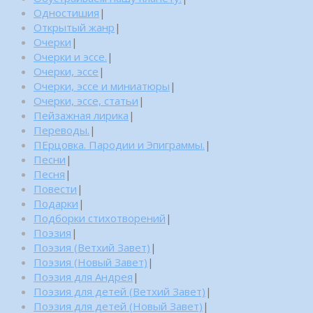
Одностишия
|
Открытый жанр
|
Очерки
|
Очерки и эссе.
|
Очерки, эссе
|
Очерки, эссе и миниатюры
|
Очерки, эссе, статьи
|
Пейзажная лирика
|
Переводы.
|
ПЕрцовка. Пародии и Эпиграммы.
|
Песни
|
Песня
|
Повести
|
Подарки
|
Подборки стихотворений
|
Поэзия
|
Поэзия (Ветхий Завет)
|
Поэзия (Новый Завет)
|
Поэзия для Андрея
|
Поэзия для детей (Ветхий Завет)
|
Поэзия для детей (Новый Завет)
|