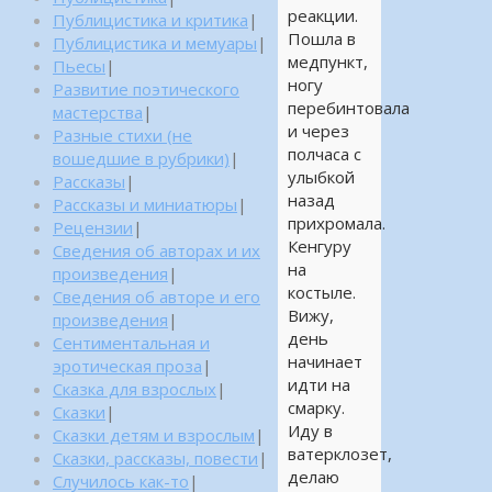
реакции.
Публицистика и критика
|
Пошла в
Публицистика и мемуары
|
медпункт,
Пьесы
|
ногу
Развитие поэтического
перебинтовала
мастерства
|
и через
Разные стихи (не
полчаса с
вошедшие в рубрики)
|
улыбкой
Рассказы
|
назад
Рассказы и миниатюры
|
прихромала.
Рецензии
|
Кенгуру
Сведения об авторах и их
на
произведения
|
костыле.
Сведения об авторе и его
Вижу,
произведения
|
день
Сентиментальная и
начинает
эротическая проза
|
идти на
Сказка для взрослых
|
смарку.
Сказки
|
Иду в
Сказки детям и взрослым
|
ватерклозет,
Сказки, рассказы, повести
|
делаю
Случилось как-то
|