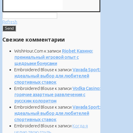
Refresh
Свежие комментарии
WishHour.Com
к записи
Riobet Казино:
премиальный игровой опыт с
щедрыми бонусами
Embroidered Blouse
к записи
Vavada Sport:
идеальный выбор для любителей
спортивных ставок
Embroidered Blouse
к записи
Vodka Casino:
горячие азартные развлечения с
русским колоритом
Embroidered Blouse
к записи
Vavada Sport:
идеальный выбор для любителей
спортивных ставок
Embroidered Blouse
к записи
Когда я
целую твою грудь