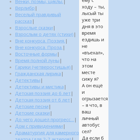
ему с
Венки, поэмы, циклы.
|
ходу – ты,
Верлибр
|
лысый ты
Веселый правдивый
уже три
рассказ
|
дня в это
Взрослые сказки
|
время
Взрослым о детях (стихи)
|
ездишь и
Вне конкурса. Поэзия.
|
не
Вне конкурса. Проза.
|
«въехал»,
Восточные формы
|
что на
Время полной луны
|
этом
Гарики (четверостишья)
|
месте
Гражданская лирика
|
сижу я?
Детективы
|
А он ещё
Детективы и мистика
|
и
Детская поэзия до 6 лет
|
огрызается
Детская поэзия от 6 лет
|
– я что, в
Детские песни
|
ваш
Детские сказки
|
личный
До чего дошел прогресс…
|
автобус
Дом с привидениями
|
сел?
Драматургия для камерного
Да если б
театра (для 2-7 актеров)
|