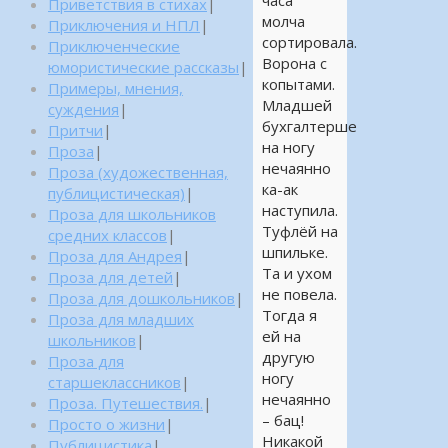
часа
Приветствия в стихах
|
молча
Приключения и НПЛ
|
сортировала.
Приключенческие
Ворона с
юмористические рассказы
|
копытами.
Примеры, мнения,
Младшей
суждения
|
бухгалтерше
Притчи
|
на ногу
Проза
|
нечаянно
Проза (художественная,
ка-ак
публицистическая)
|
наступила.
Проза для школьников
Туфлёй на
средних классов
|
шпильке.
Проза для Андрея
|
Та и ухом
Проза для детей
|
не повела.
Проза для дошкольников
|
Тогда я
Проза для младших
ей на
школьников
|
другую
Проза для
ногу
старшеклассников
|
нечаянно
Проза. Путешествия.
|
– бац!
Просто о жизни
|
Никакой
Публицистика
|