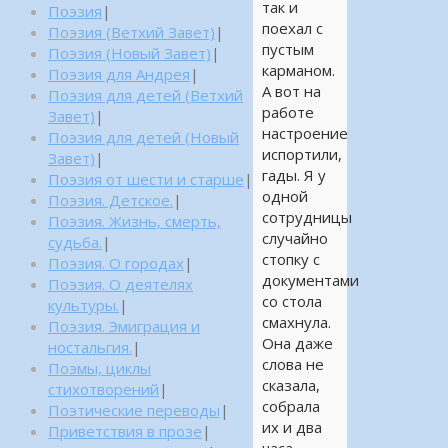
так и
Поэзия
|
поехал с
Поэзия (Ветхий Завет)
|
пустым
Поэзия (Новый Завет)
|
карманом.
Поэзия для Андрея
|
А вот на
Поэзия для детей (Ветхий
работе
Завет)
|
настроение
Поэзия для детей (Новый
испортили,
Завет)
|
гады. Я у
Поэзия от шести и старше
|
одной
Поэзия. Детское.
|
сотрудницы
Поэзия. Жизнь, смерть,
случайно
судьба.
|
стопку с
Поэзия. О городах
|
документами
Поэзия. О деятелях
со стола
культуры.
|
смахнула.
Поэзия. Эмиграция и
Она даже
ностальгия.
|
слова не
Поэмы, циклы
сказала,
стихотворений
|
собрала
Поэтические переводы
|
их и два
Приветствия в прозе
|