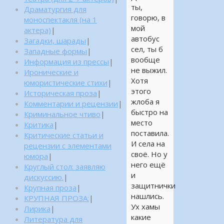
ты,
Драматургия для
говорю, в
моноспектакля (на 1
мой
актера)
|
автобус
Загадки, шарады
|
сел, ты б
Западные формы
|
вообще
Информация из прессы
|
не выжил.
Иронические и
Хотя
юмористические стихи
|
этого
Историческая проза
|
жлоба я
Комментарии и рецензии
|
быстро на
Криминальное чтиво
|
место
Критика
|
поставила.
Критические статьи и
И села на
рецензии с элементами
своё. Но у
юмора
|
него ещё
Круглый стол: заявляю
и
дискуссию.
|
защитнички
Крупная проза
|
нашлись.
КРУПНАЯ ПРОЗА:
|
Ух хамы
Лирика
|
какие
Литература для