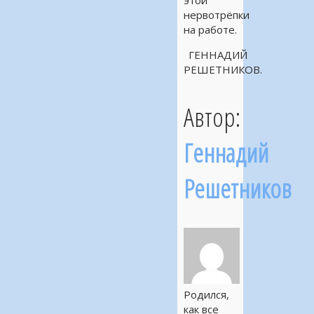
этой
нервотрёпки
на работе.
ГЕННАДИЙ
РЕШЕТНИКОВ.
Автор:
Геннадий
Решетников
Родился,
как все