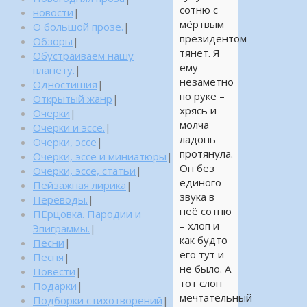
сотню с
новости
|
мёртвым
О большой прозе.
|
президентом
Обзоры
|
тянет. Я
Обустраиваем нашу
ему
планету.
|
незаметно
Одностишия
|
по руке –
Открытый жанр
|
хрясь и
Очерки
|
молча
Очерки и эссе.
|
ладонь
Очерки, эссе
|
протянула.
Очерки, эссе и миниатюры
|
Он без
Очерки, эссе, статьи
|
единого
Пейзажная лирика
|
звука в
Переводы.
|
неё сотню
ПЕрцовка. Пародии и
– хлоп и
Эпиграммы.
|
как будто
Песни
|
его тут и
Песня
|
не было. А
Повести
|
тот слон
Подарки
|
мечтательный
Подборки стихотворений
|