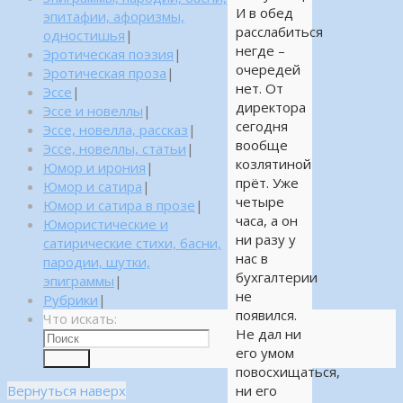
И в обед
эпитафии, афоризмы,
расслабиться
одностишья
|
негде –
Эротическая поэзия
|
очередей
Эротическая проза
|
нет. От
Эссе
|
директора
Эссе и новеллы
|
сегодня
Эссе, новелла, рассказ
|
вообще
Эссе, новеллы, статьи
|
козлятиной
Юмор и ирония
|
прёт. Уже
Юмор и сатира
|
четыре
Юмор и сатира в прозе
|
часа, а он
Юмористические и
ни разу у
сатирические стихи, басни,
нас в
пародии, шутки,
бухгалтерии
эпиграммы
|
не
Рубрики
|
появился.
Что искать:
Не дал ни
его умом
Поиск
повосхищаться,
Вернуться наверх
ни его