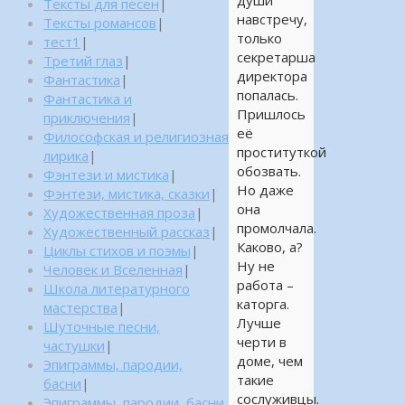
души
Тексты для песен
|
навстречу,
Тексты романсов
|
только
тест1
|
секретарша
Третий глаз
|
директора
Фантастика
|
попалась.
Фантастика и
Пришлось
приключения
|
её
Философская и религиозная
проституткой
лирика
|
обозвать.
Фэнтези и мистика
|
Но даже
Фэнтези, мистика, сказки
|
она
Художественная проза
|
промолчала.
Художественный рассказ
|
Каково, а?
Циклы стихов и поэмы
|
Ну не
Человек и Вселенная
|
работа –
Школа литературного
каторга.
мастерства
|
Лучше
Шуточные песни,
черти в
частушки
|
доме, чем
Эпиграммы, пародии,
такие
басни
|
сослуживцы.
Эпиграммы, пародии, басни,