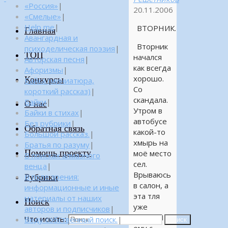
«Россия»
|
20.11.2006
«Смелые»
|
Help me
|
ВТОРНИК.
Главная
Авангардная и
Вторник
психоделическая поэзия
|
ТОП
начался
Авторская песня
|
как всегда
Афоризмы
|
хорошо.
Конкурсы
Байка (миниатюра,
Со
короткий рассказ)
|
скандала.
Байки
|
О нас
Утром в
Байки в стихах
|
автобусе
Без рубрики
|
Обратная связь
какой-то
Большой рассказ.
|
хмырь на
Братья по разуму
|
Помощь проекту
моё место
В поисках алмазного
сел.
венца
|
Врываюсь
Рубрики
В поле зрения:
в салон, а
информационные и иные
эта тля
материалы от наших
Поиск
уже
авторов и подписчиков
|
сидит. Я
Что искать:
Веду собственный поиск.
|
Поиск