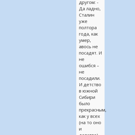
другом: -
Да ладно,
Сталин
уже
полтора
года, как
умер,
авось не
посадят. И
не
ошибся –
не
посадили.
И детство
в южной
Сибири
было
прекрасным,
как у всех
(на то оно
и
детство).