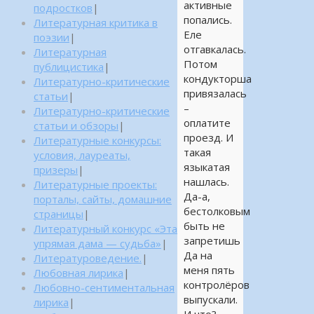
активные
подростков
|
попались.
Литературная критика в
Еле
поэзии
|
отгавкалась.
Литературная
Потом
публицистика
|
кондукторша
Литературно-критические
привязалась
статьи
|
–
Литературно-критические
оплатите
статьи и обзоры
|
проезд. И
Литературные конкурсы:
такая
условия, лауреаты,
языкатая
призеры
|
нашлась.
Литературные проекты:
Да-а,
порталы, сайты, домашние
бестолковым
страницы
|
быть не
Литературный конкурс «Эта
запретишь
упрямая дама — судьба»
|
Да на
Литературоведение.
|
меня пять
Любовная лирика
|
контролёров
Любовно-сентиментальная
выпускали.
лирика
|