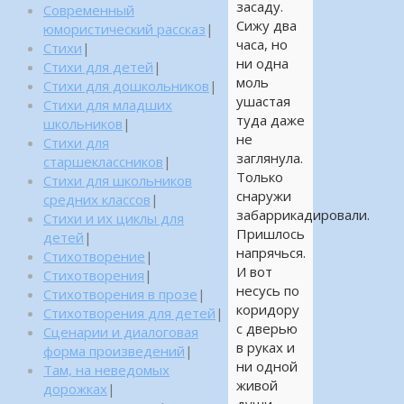
засаду.
Современный
Сижу два
юмористический рассказ
|
часа, но
Стихи
|
ни одна
Стихи для детей
|
моль
Стихи для дошкольников
|
ушастая
Стихи для младших
туда даже
школьников
|
не
Стихи для
заглянула.
старшеклассников
|
Только
Стихи для школьников
снаружи
средних классов
|
забаррикадировали.
Стихи и их циклы для
Пришлось
детей
|
напрячься.
Стихотворение
|
И вот
Стихотворения
|
несусь по
Стихотворения в прозе
|
коридору
Стихотворения для детей
|
с дверью
Сценарии и диалоговая
в руках и
форма произведений
|
ни одной
Там, на неведомых
живой
дорожках
|