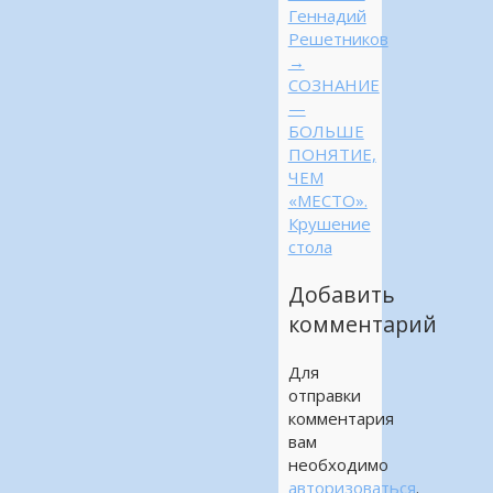
Геннадий
Решетников
→
СОЗНАНИЕ
—
БОЛЬШЕ
ПОНЯТИЕ,
ЧЕМ
«МЕСТО».
Крушение
стола
Добавить
комментарий
Для
отправки
комментария
вам
необходимо
авторизоваться
.