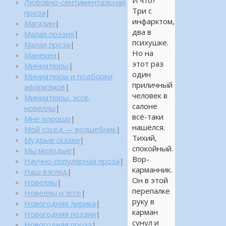
И что?
Любовно-сентиментальная
Три с
проза
|
инфарктом,
Магазин
|
два в
Малая поэзия
|
психушке.
Малая проза
|
Но на
Манекен
|
этот раз
Миниатюры
|
один
Миниатюры и подборки
приличный
афоризмов
|
человек в
Миниатюры, эссе,
салоне
новеллы
|
всё-таки
Мне хорошо
|
нашёлся.
Мой сосед — волшебник
|
Тихий,
Мудрые сказки
|
спокойный.
Мы молодые
|
Вор-
Научно-популярная проза
|
карманник.
Наш взгляд
|
Он в этой
Новеллы
|
перепалке
Новеллы и эссе
|
руку в
Новогодняя лирика
|
карман
Новогодняя поэзия
|
сунул и
Новогодняя проза
|