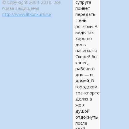
© CopyRight 2004-2019. Все
супруге
права защищены
привет
http://www.litkonkurs.ru/
передать.
Пень
рогатый. А
ведь так
хорошо
день
начинался.
Скорей бы
конец
рабочего
дня — и
домой. В
городском
транспорте.
Должна
же я
душой
отдохнуть
после