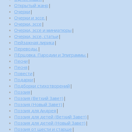
Открытый жанр
|
Очерки
|
Очерки и эссе.
|
Очерки, эссе
|
Очерки, эссе и миниатюры
|
Очерки, эссе, статьи
|
Пейзажная лирика
|
Переводы.
|
ПЕрцовка. Пародии и Эпиграммы.
|
Песни
|
Песня
|
Повести
|
Подарки
|
Подборки стихотворений
|
Поэзия
|
Поэзия (Ветхий Завет)
|
Поэзия (Новый Завет)
|
Поэзия для Андрея
|
Поэзия для детей (Ветхий Завет)
|
Поэзия для детей (Новый Завет)
|
Поэзия от шести и старше
|