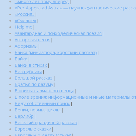
…много лет тому вперед
|
«Per Aspera ad Astra» — научно-фантастические расск
«Россия»
|
«Смелые»
|
Help me
|
Авангардная и психоделическая поэзия
|
Авторская песня
|
Афоризмы
|
Байка (миниатюра, короткий рассказ)
|
Байки
|
Байки в стихах
|
Без рубрики
|
Большой рассказ.
|
Братья по разуму
|
В поисках алмазного венца
|
В поле зрения: информационные и иные материалы от
Веду собственный поиск.
|
Венки, поэмы, циклы.
|
Верлибр
|
Веселый правдивый рассказ
|
Взрослые сказки
|
Взрослым о детях (стихи)
|