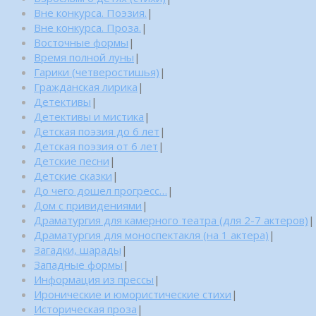
Вне конкурса. Поэзия.
|
Вне конкурса. Проза.
|
Восточные формы
|
Время полной луны
|
Гарики (четверостишья)
|
Гражданская лирика
|
Детективы
|
Детективы и мистика
|
Детская поэзия до 6 лет
|
Детская поэзия от 6 лет
|
Детские песни
|
Детские сказки
|
До чего дошел прогресс…
|
Дом с привидениями
|
Драматургия для камерного театра (для 2-7 актеров)
|
Драматургия для моноспектакля (на 1 актера)
|
Загадки, шарады
|
Западные формы
|
Информация из прессы
|
Иронические и юмористические стихи
|
Историческая проза
|