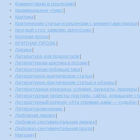
Комментарии и рецензии
|
Криминальное чтиво
|
Критика
|
Критические статьи и рецензии с элементами юмора
|
Круглый стол: заявляю дискуссию.
|
Крупная проза
|
КРУПНАЯ ПРОЗА:
|
Лирика
|
Литература для подростков
|
Литературная критика в поэзии
|
Литературная публицистика
|
Литературно-критические статьи
|
Литературно-критические статьи и обзоры
|
Литературные конкурсы: условия, лауреаты, призеры
|
Литературные проекты: порталы, сайты, домашние с
Литературный конкурс «Эта упрямая дама — судьба»
|
Литературоведение.
|
Любовная лирика
|
Любовно-сентиментальная лирика
|
Любовно-сентиментальная проза
|
Магазин
|