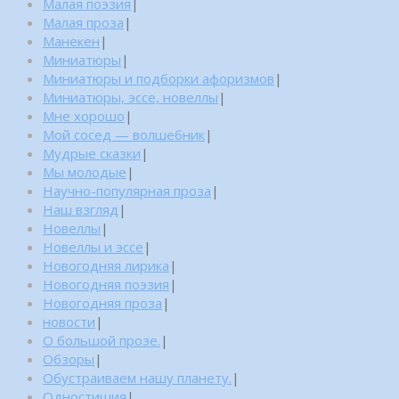
Малая поэзия
|
Малая проза
|
Манекен
|
Миниатюры
|
Миниатюры и подборки афоризмов
|
Миниатюры, эссе, новеллы
|
Мне хорошо
|
Мой сосед — волшебник
|
Мудрые сказки
|
Мы молодые
|
Научно-популярная проза
|
Наш взгляд
|
Новеллы
|
Новеллы и эссе
|
Новогодняя лирика
|
Новогодняя поэзия
|
Новогодняя проза
|
новости
|
О большой прозе.
|
Обзоры
|
Обустраиваем нашу планету.
|
Одностишия
|