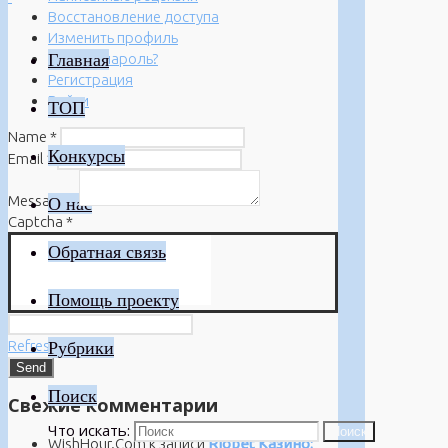
Восстановление доступа
Изменить профиль
Главная
Забыли пароль?
Регистрация
Войти
ТОП
Name
*
Конкурсы
Email
*
Message
*
О нас
Captcha
*
Обратная связь
Помощь проекту
Refresh
Рубрики
Поиск
Свежие комментарии
Что искать:
Поиск
WishHour.Com
к записи
Riobet Казино: