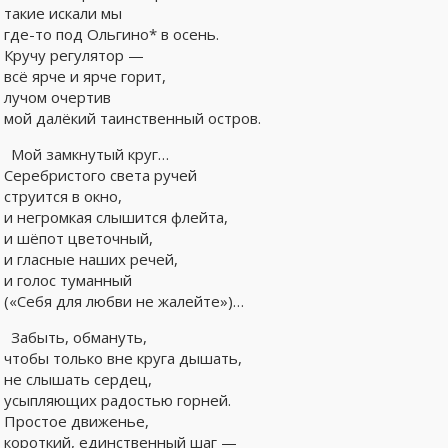
такие искали мы
где-то под Ольгино* в осень.
Кручу регулятор —
всё ярче и ярче горит,
лучом очертив
мой далёкий таинственный остров.
Мой замкнутый круг…
Серебристого света ручей
струится в окно,
и негромкая слышится флейта,
и шёпот цветочный,
и гласные наших речей,
и голос туманный
(«Себя для любви не жалейте»)…
Забыть, обмануть,
чтобы только вне круга дышать,
не слышать сердец,
усыпляющих радостью горней.
Простое движенье,
короткий, единственный шаг —