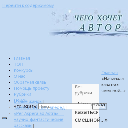
Перейти к содержимому
Главная
ТОП
Конкурсы
Главная
О нас
«Начинала
Обратная связь
казаться
Без
Помощь проекту
смешной…»
рубрики
Рубрики
Поиск
Малые жанры
|
«Начинала
Что искать:
…много лет тому вперед
|
Поиск
казаться
«Per Aspera ad Astra» —
смешной…»
научно-фантастические
рассказы
|