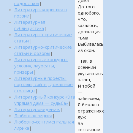
дома —
подростков
|
До того
Литературная критика в
однобоко,
поэзии
|
Что,
Литературная
казалось,
публицистика
|
дрожащая
Литературно-критические
тьма
статьи
|
Выбивалась
Литературно-критические
из окон.
статьи и обзоры
|
Литературные конкурсы:
Так, в
условия, лауреаты,
осенний
призеры
|
укутавшись
Литературные проекты:
плюш,
порталы, сайты, домашние
И тобой
страницы
|
—
Литературный конкурс «Эта
забываем,
упрямая дама — судьба»
|
Я бежал в
Литературоведение.
|
отражениях
Любовная лирика
|
луж
Любовно-сентиментальная
За
лирика
|
костлявым