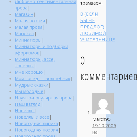
Любовно-сентиментальная
трамваем.
проза
|
В (ЕСЛИ
Магазин
|
БЫ НЕ
Малая поэзия
|
ПРЕДЛОГ)
Малая проза
|
ЛЮБИМОЙ
Манекен
|
УЧИТЕЛЬНИЦЕ
Миниатюры
|
Миниатюры и подборки
афоризмов
|
0
Миниатюры, эссе,
новеллы
|
комментарие
Мне хорошо
|
Мой сосед — волшебник
|
Мудрые сказки
|
Мы молодые
|
Научно-популярная проза
|
Наш взгляд
|
Новеллы
|
Новеллы и эссе
|
March95
Новогодняя лирика
|
19.10.2006
Новогодняя поэзия
|
на
Новогодняя проза
|