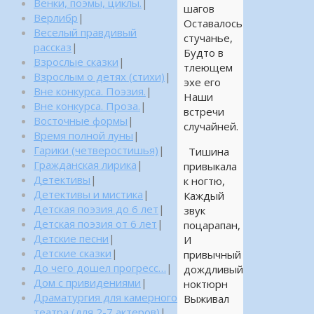
Венки, поэмы, циклы.
|
шагов
Верлибр
|
Оставалось
Веселый правдивый
стучанье,
рассказ
|
Будто в
Взрослые сказки
|
тлеющем
Взрослым о детях (стихи)
|
эхе его
Вне конкурса. Поэзия.
|
Наши
Вне конкурса. Проза.
|
встречи
Восточные формы
|
случайней.
Время полной луны
|
Гарики (четверостишья)
|
Тишина
Гражданская лирика
|
привыкала
Детективы
|
к ногтю,
Детективы и мистика
|
Каждый
Детская поэзия до 6 лет
|
звук
Детская поэзия от 6 лет
|
поцарапан,
Детские песни
|
И
Детские сказки
|
привычный
До чего дошел прогресс…
|
дождливый
Дом с привидениями
|
ноктюрн
Драматургия для камерного
Выживал
театра (для 2-7 актеров)
|
—