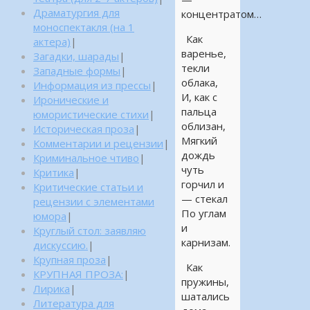
Драматургия для
концентратом…
моноспектакля (на 1
Как
актера)
|
варенье,
Загадки, шарады
|
текли
Западные формы
|
облака,
Информация из прессы
|
И, как с
Иронические и
пальца
юмористические стихи
|
облизан,
Историческая проза
|
Мягкий
Комментарии и рецензии
|
дождь
Криминальное чтиво
|
чуть
Критика
|
горчил и
Критические статьи и
— стекал
рецензии с элементами
По углам
юмора
|
и
Круглый стол: заявляю
карнизам.
дискуссию.
|
Крупная проза
|
Как
КРУПНАЯ ПРОЗА:
|
пружины,
Лирика
|
шатались
Литература для