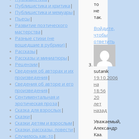
то
Публицистика и критика
|
не
Публицистика и мемуары
|
так.
Пьесы
|
Развитие поэтического
Войдите,
мастерства
|
чтобы
Разные стихи (не
ответить
вошедшие в рубрики)
|
Рассказы
|
Рассказы и миниатюры
|
Рецензии
|
Сведения об авторах и их
sutanik
произведения
|
19.10.2006
Сведения об авторе и его
на
произведения
|
18:56
Сентиментальная и
20
эротическая проза
|
лет
Сказка для взрослых
|
назад
Сказки
|
Уважаемый,
Сказки детям и взрослым
|
Александр
Сказки, рассказы, повести
|
Каа.
Случилось как-то
|