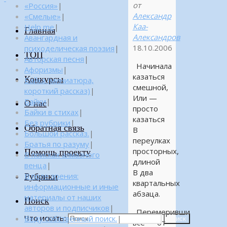
от
«Россия»
|
Александр
«Смелые»
|
Каа-
Help me
|
Главная
Александров
Авангардная и
18.10.2006
психоделическая поэзия
|
ТОП
Авторская песня
|
Начинала
Афоризмы
|
казаться
Конкурсы
Байка (миниатюра,
смешной,
короткий рассказ)
|
Или —
Байки
|
О нас
просто
Байки в стихах
|
казаться
Без рубрики
|
Обратная связь
В
Большой рассказ.
|
переулках
Братья по разуму
|
просторных,
Помощь проекту
В поисках алмазного
длиной
венца
|
В два
Рубрики
В поле зрения:
квартальных
информационные и иные
абзаца.
материалы от наших
Поиск
авторов и подписчиков
|
Перемеривши
Что искать:
Веду собственный поиск.
|
Поиск
всё — от