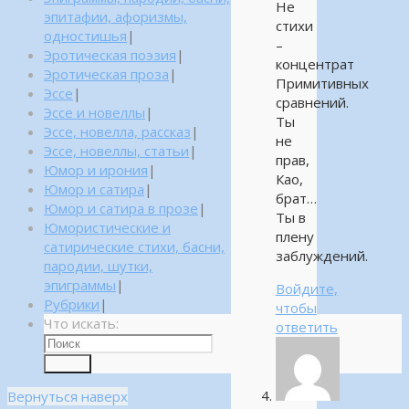
Не
эпитафии, афоризмы,
стихи
одностишья
|
–
Эротическая поэзия
|
концентрат
Эротическая проза
|
Примитивных
Эссе
|
сравнений.
Эссе и новеллы
|
Ты
Эссе, новелла, рассказ
|
не
Эссе, новеллы, статьи
|
прав,
Юмор и ирония
|
Као,
Юмор и сатира
|
брат…
Юмор и сатира в прозе
|
Ты в
Юмористические и
плену
сатирические стихи, басни,
заблуждений.
пародии, шутки,
эпиграммы
|
Войдите,
Рубрики
|
чтобы
Что искать:
ответить
Поиск
Вернуться наверх