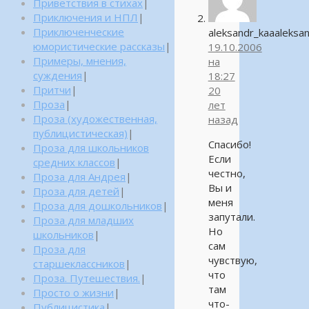
Приветствия в стихах
|
Приключения и НПЛ
|
Приключенческие
aleksandr_kaaaleksa
юмористические рассказы
|
19.10.2006
Примеры, мнения,
на
суждения
|
18:27
Притчи
|
20
Проза
|
лет
Проза (художественная,
назад
публицистическая)
|
Спасибо!
Проза для школьников
Если
средних классов
|
честно,
Проза для Андрея
|
Вы и
Проза для детей
|
меня
Проза для дошкольников
|
запутали.
Проза для младших
Но
школьников
|
сам
Проза для
чувствую,
старшеклассников
|
что
Проза. Путешествия.
|
там
Просто о жизни
|
что-
Публицистика
|