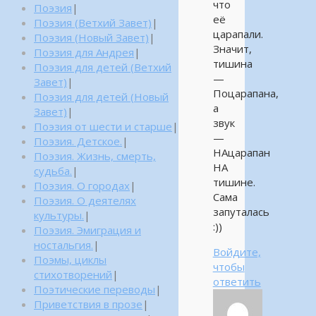
что
Поэзия
|
её
Поэзия (Ветхий Завет)
|
царапали.
Поэзия (Новый Завет)
|
Значит,
Поэзия для Андрея
|
тишина
Поэзия для детей (Ветхий
—
Завет)
|
Поцарапана,
Поэзия для детей (Новый
а
Завет)
|
звук
Поэзия от шести и старше
|
—
Поэзия. Детское.
|
НАцарапан
Поэзия. Жизнь, смерть,
НА
судьба.
|
тишине.
Поэзия. О городах
|
Сама
Поэзия. О деятелях
запуталась
культуры.
|
:))
Поэзия. Эмиграция и
ностальгия.
|
Войдите,
Поэмы, циклы
чтобы
стихотворений
|
ответить
Поэтические переводы
|
Приветствия в прозе
|