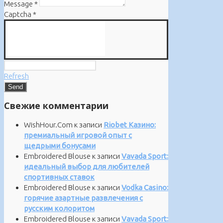
Message
*
Captcha
*
Refresh
Свежие комментарии
WishHour.Com
к записи
Riobet Казино:
премиальный игровой опыт с
щедрыми бонусами
Embroidered Blouse
к записи
Vavada Sport:
идеальный выбор для любителей
спортивных ставок
Embroidered Blouse
к записи
Vodka Casino:
горячие азартные развлечения с
русским колоритом
Embroidered Blouse
к записи
Vavada Sport: