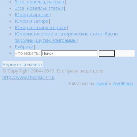
Эссе, новелла, рассказ
|
Эссе, новеллы, статьи
|
Юмор и ирония
|
Юмор и сатира
|
Юмор и сатира в прозе
|
Юмористические и сатирические стихи, басни,
пародии, шутки, эпиграммы
|
Рубрики
|
Что искать:
Поиск
Вернуться наверх
© CopyRight 2004-2019. Все права защищены
http://www.litkonkurs.ru/
Работает на
Fluida
&
WordPress.