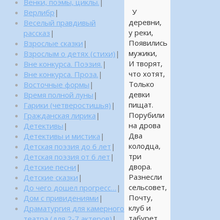
Венки, поэмы, циклы.
|
У
Верлибр
|
деревни,
Веселый правдивый
у реки,
рассказ
|
Появились
Взрослые сказки
|
мужики,
Взрослым о детях (стихи)
|
И творят,
Вне конкурса. Поэзия.
|
что хотят,
Вне конкурса. Проза.
|
Только
Восточные формы
|
девки
Время полной луны
|
пищат.
Гарики (четверостишья)
|
Порубили
Гражданская лирика
|
на дрова
Детективы
|
Два
Детективы и мистика
|
колодца,
Детская поэзия до 6 лет
|
три
Детская поэзия от 6 лет
|
двора.
Детские песни
|
Разнесли
Детские сказки
|
сельсовет,
До чего дошел прогресс…
|
Почту,
Дом с привидениями
|
клуб и
Драматургия для камерного
табурет.
театра (для 2-7 актеров)
|