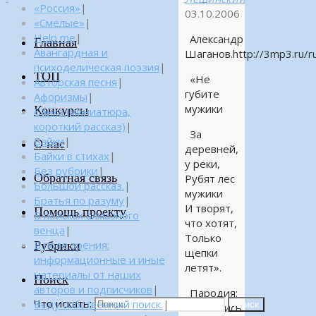
«Россия»
|
03.10.2006
«Смелые»
|
Help me
|
Александр
Главная
Авангардная и
Шаганов.http://3mp3.ru/r
психоделическая поэзия
|
ТОП
«Не
Авторская песня
|
губите
Афоризмы
|
мужики
Конкурсы
Байка (миниатюра,
короткий рассказ)
|
За
Байки
|
О нас
деревней,
Байки в стихах
|
у реки,
Без рубрики
|
Обратная связь
Рубят лес
Большой рассказ.
|
мужики
Братья по разуму
|
И творят,
Помощь проекту
В поисках алмазного
что хотят,
венца
|
Только
Рубрики
В поле зрения:
щепки
информационные и иные
летят».
материалы от наших
Поиск
авторов и подписчиков
|
Пародия:
Что искать:
Веду собственный поиск.
|
Поиск
Разошлись