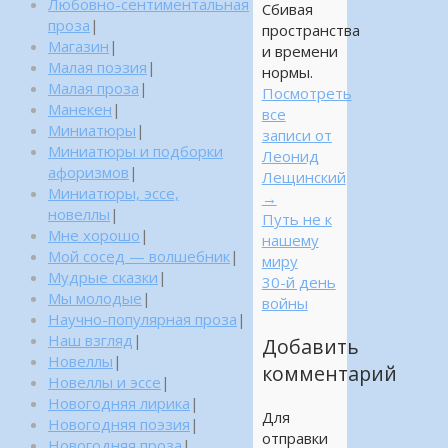
Любовно-сентиментальная
Сбивая
проза
|
пространства
Магазин
|
и времени
Малая поэзия
|
нормы.
Малая проза
|
Посмотреть
Манекен
|
все
Миниатюры
|
записи от
Миниатюры и подборки
Леонид
афоризмов
|
Лещинский
Миниатюры, эссе,
→
новеллы
|
Путь не к
Мне хорошо
|
нашему
Мой сосед — волшебник
|
миру
Мудрые сказки
|
30-й день
Мы молодые
|
войны
Научно-популярная проза
|
Наш взгляд
|
Добавить
Новеллы
|
комментарий
Новеллы и эссе
|
Новогодняя лирика
|
Для
Новогодняя поэзия
|
отправки
Новогодняя проза
|