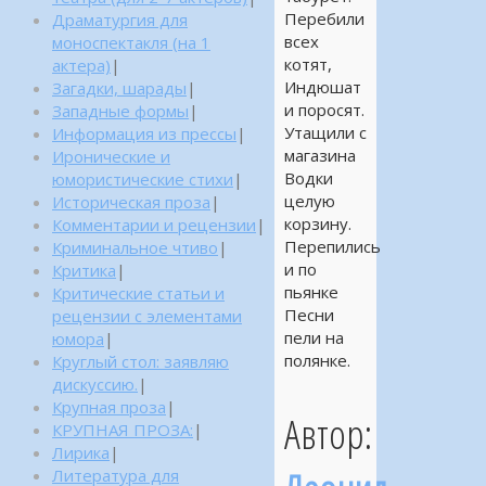
Перебили
Драматургия для
всех
моноспектакля (на 1
котят,
актера)
|
Индюшат
Загадки, шарады
|
и поросят.
Западные формы
|
Утащили с
Информация из прессы
|
магазина
Иронические и
Водки
юмористические стихи
|
целую
Историческая проза
|
корзину.
Комментарии и рецензии
|
Перепились
Криминальное чтиво
|
и по
Критика
|
пьянке
Критические статьи и
Песни
рецензии с элементами
пели на
юмора
|
полянке.
Круглый стол: заявляю
дискуссию.
|
Крупная проза
|
Автор:
КРУПНАЯ ПРОЗА:
|
Лирика
|
Литература для