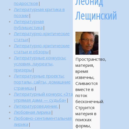
Леонид
подростков
|
Литературная критика в
Лещинский
поэзии
|
Литературная
публицистика
|
Литературно-критические
статьи
|
Литературно-критические
статьи и обзоры
|
Литературные конкурсы:
Пространство,
условия, лауреаты,
материя,
призеры
|
время
Литературные проекты:
извечны,
порталы, сайты, домашние
Сливаются
страницы
|
вместе в
Литературный конкурс «Эта
поток
упрямая дама — судьба»
|
бесконечный.
Литературоведение.
|
Струится
Любовная лирика
|
материя в
Любовно-сентиментальная
поисках
лирика
|
формы,