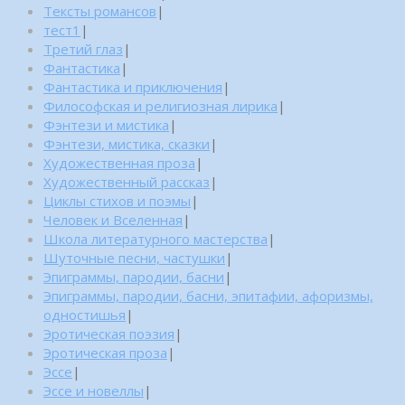
Тексты романсов
|
тест1
|
Третий глаз
|
Фантастика
|
Фантастика и приключения
|
Философская и религиозная лирика
|
Фэнтези и мистика
|
Фэнтези, мистика, сказки
|
Художественная проза
|
Художественный рассказ
|
Циклы стихов и поэмы
|
Человек и Вселенная
|
Школа литературного мастерства
|
Шуточные песни, частушки
|
Эпиграммы, пародии, басни
|
Эпиграммы, пародии, басни, эпитафии, афоризмы,
одностишья
|
Эротическая поэзия
|
Эротическая проза
|
Эссе
|
Эссе и новеллы
|