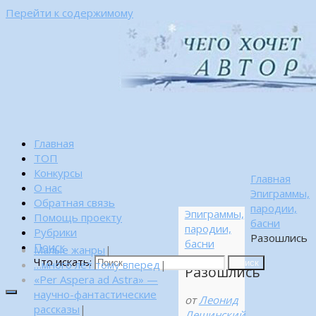
Перейти к содержимому
Главная
ТОП
Конкурсы
Главная
О нас
Эпиграммы,
Обратная связь
пародии,
Эпиграммы,
Помощь проекту
басни
пародии,
Рубрики
Разошлись
басни
Поиск
Малые жанры
|
Что искать:
…много лет тому вперед
|
Поиск
Разошлись
«Per Aspera ad Astra» —
научно-фантастические
от
Леонид
рассказы
|
Лещинский