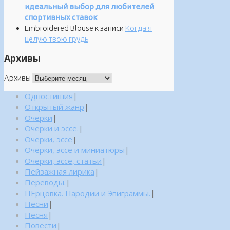
идеальный выбор для любителей
спортивных ставок
Embroidered Blouse
к записи
Когда я
целую твою грудь
Архивы
Архивы
Одностишия
|
Открытый жанр
|
Очерки
|
Очерки и эссе.
|
Очерки, эссе
|
Очерки, эссе и миниатюры
|
Очерки, эссе, статьи
|
Пейзажная лирика
|
Переводы.
|
ПЕрцовка. Пародии и Эпиграммы.
|
Песни
|
Песня
|
Повести
|