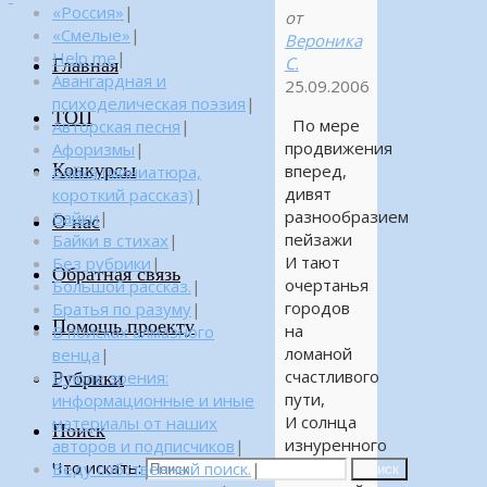
«Россия»
|
от
«Смелые»
|
Вероника
Help me
|
С.
Главная
Авангардная и
25.09.2006
психоделическая поэзия
|
ТОП
По мере
Авторская песня
|
продвижения
Афоризмы
|
Конкурсы
вперед,
Байка (миниатюра,
дивят
короткий рассказ)
|
разнообразием
Байки
|
О нас
пейзажи
Байки в стихах
|
И тают
Без рубрики
|
Обратная связь
очертанья
Большой рассказ.
|
городов
Братья по разуму
|
Помощь проекту
на
В поисках алмазного
ломаной
венца
|
счастливого
Рубрики
В поле зрения:
пути,
информационные и иные
И солнца
материалы от наших
Поиск
изнуренного
авторов и подписчиков
|
Что искать:
заход
Веду собственный поиск.
|
Поиск