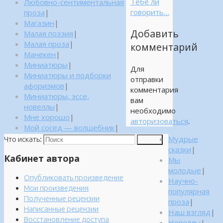
Тебе ли
Любовно-сентиментальная
говорить…
проза
|
Магазин
|
Добавить
Малая поэзия
|
Малая проза
|
комментарий
Манекен
|
Миниатюры
|
Для
Миниатюры и подборки
отправки
афоризмов
|
комментария
Миниатюры, эссе,
вам
новеллы
|
необходимо
Мне хорошо
|
авторизоваться
.
Мой сосед — волшебник
|
Мудрые
Что искать:
Поиск
сказки
|
Кабинет автора
Мы
молодые
|
Опубликовать произведение
Научно-
Мои произведения
популярная
Полученные рецензии
проза
|
Написанные рецензии
Наш взгляд
|
Восстановление доступа
Новеллы
|