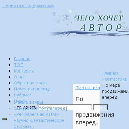
Перейти к содержимому
Главная
ТОП
Конкурсы
Главная
О нас
Фантастика
Обратная связь
По мере
Фантастика
Помощь проекту
продвижени
Рубрики
вперёд…
По
Поиск
Малые жанры
|
мере
Что искать:
…много лет тому вперед
|
Поиск
продвижения
«Per Aspera ad Astra» —
научно-фантастические
вперёд…
рассказы
|