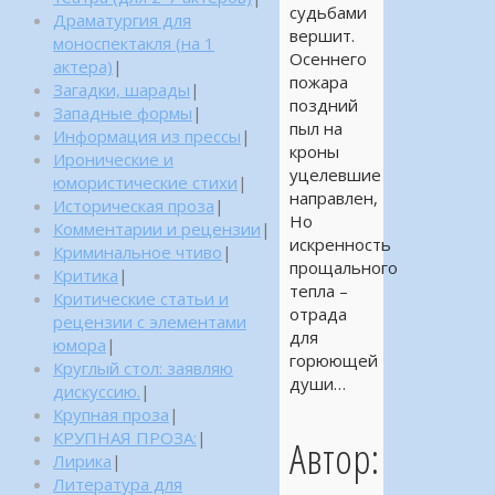
судьбами
Драматургия для
вершит.
моноспектакля (на 1
Осеннего
актера)
|
пожара
Загадки, шарады
|
поздний
Западные формы
|
пыл на
Информация из прессы
|
кроны
Иронические и
уцелевшие
юмористические стихи
|
направлен,
Историческая проза
|
Но
Комментарии и рецензии
|
искренность
Криминальное чтиво
|
прощального
Критика
|
тепла –
Критические статьи и
отрада
рецензии с элементами
для
юмора
|
горюющей
Круглый стол: заявляю
души…
дискуссию.
|
Крупная проза
|
КРУПНАЯ ПРОЗА:
|
Автор:
Лирика
|
Литература для