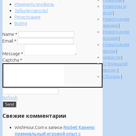
Изменить профиль
Новеллы и
Забыли пароль?
эссе
|
Регистрация
Новогодняя
Войти
лирика
|
Новогодняя
Name
*
поэзия
|
Email
*
Новогодняя
проза
|
Message
*
новости
|
Captcha
*
О большой
прозе.
|
Обзоры
|
Refresh
Свежие комментарии
WishHour.Com
к записи
Riobet Казино:
премиальный игровой опыт с