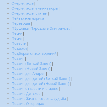
Очерки, эссе
|
Очерки, эссе и миниатюры
|
Очерки, эссе, статьи
|
Пейзажная лирика
|
Переводы.
|
ПЕрцовка. Пародии и Эпиграммы.
|
Песни
|
Песня
|
Повести
|
Подарки
|
Подборки стихотворений
|
Поэзия
|
Поэзия (Ветхий Завет)
|
Поэзия (Новый Завет)
|
Поэзия для Андрея
|
Поэзия для детей (Ветхий Завет)
|
Поэзия для детей (Новый Завет)
|
Поэзия от шести и старше
|
Поэзия. Детское.
|
Поэзия. Жизнь, смерть, судьба.
|
Поэзия. О городах
|