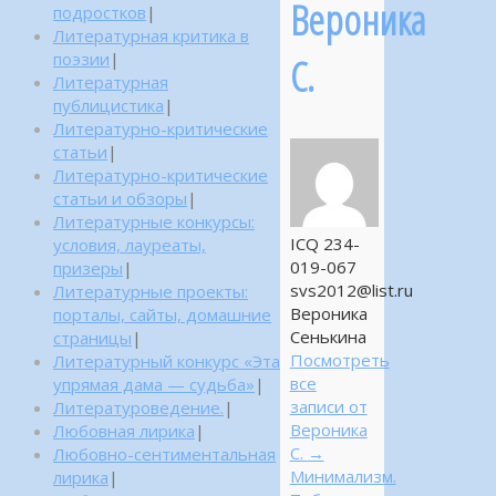
Вероника
подростков
|
Литературная критика в
поэзии
|
С.
Литературная
публицистика
|
Литературно-критические
статьи
|
Литературно-критические
статьи и обзоры
|
Литературные конкурсы:
ICQ 234-
условия, лауреаты,
019-067
призеры
|
svs2012@list.ru
Литературные проекты:
Вероника
порталы, сайты, домашние
Сенькина
страницы
|
Посмотреть
Литературный конкурс «Эта
все
упрямая дама — судьба»
|
записи от
Литературоведение.
|
Вероника
Любовная лирика
|
С.
→
Любовно-сентиментальная
Минимализм.
лирика
|