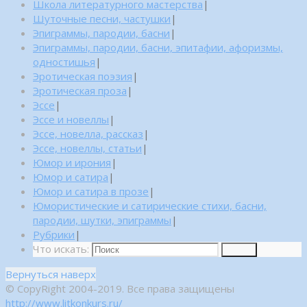
Школа литературного мастерства
|
Шуточные песни, частушки
|
Эпиграммы, пародии, басни
|
Эпиграммы, пародии, басни, эпитафии, афоризмы,
одностишья
|
Эротическая поэзия
|
Эротическая проза
|
Эссе
|
Эссе и новеллы
|
Эссе, новелла, рассказ
|
Эссе, новеллы, статьи
|
Юмор и ирония
|
Юмор и сатира
|
Юмор и сатира в прозе
|
Юмористические и сатирические стихи, басни,
пародии, шутки, эпиграммы
|
Рубрики
|
Что искать:
Поиск
Вернуться наверх
© CopyRight 2004-2019. Все права защищены
http://www.litkonkurs.ru/