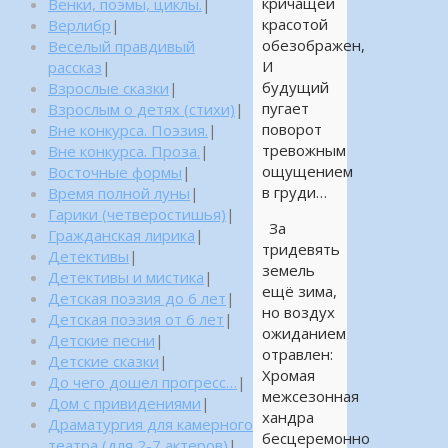
кричащей
Венки, поэмы, циклы.
|
красотой
Верлибр
|
обезображен,
Веселый правдивый
И
рассказ
|
будущий
Взрослые сказки
|
пугает
Взрослым о детях (стихи)
|
поворот
Вне конкурса. Поэзия.
|
тревожным
Вне конкурса. Проза.
|
ощущением
Восточные формы
|
в груди…
Время полной луны
|
Гарики (четверостишья)
|
За
Гражданская лирика
|
тридевять
Детективы
|
земель
Детективы и мистика
|
ещё зима,
Детская поэзия до 6 лет
|
но воздух
Детская поэзия от 6 лет
|
ожиданием
Детские песни
|
отравлен:
Детские сказки
|
Хромая
До чего дошел прогресс…
|
межсезонная
Дом с привидениями
|
хандра
Драматургия для камерного
бесцеремонно
театра (для 2-7 актеров)
|