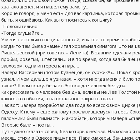
охладил: по столовой ложке. Тогда, сказал он, вы проживете 
хватало денег, и я нашел ему замену…
Короче говоря, у меня есть для вас картинка, которая пром
быть, я ошибаюсь. Как вы относитесь к коньяку?
-Положительно.
-Тогда слушайте…
У меня несколько специальностей, и какое-то время я рабо
когда-то там была знаменитая хоральная синагога. Это на Ев
Ришельевской (при советах – Ленина). В здании сделали ре
пробки, розетки, штепсели… И в то время, когда зал был еще
завхозом, одна интересная пара…
Валера Вассерман (потом Кузнецов, он суржик*)… Пока я кро
узнал. И чем дальше я узнавал, – хотя иногда меня и било 
такое? Я вам скажу: бывает. Это когда человек без дна.
Как рассказать о человеке без дна, если вы не Лев Толстой
какого-то события, а на остальное закрыть глаза.
Так вот: Валера проработал два года во всесоюзном цирке (а
Одессу. К нему – еще одному прославившемуся на весь Союз
паломники были гимнасты и акробаты, которым Валера «став
Вторые были – поэты…
Тут нужно сказать слова, без которых нельзя. Насколько я 
месяц, стихи в Одессе пишут все. Парикмахеры, банщики, с