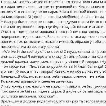
Напарник Валеры менее интересен. Его звали Виля Гиличин
отсидал шесть лет в лагере за групповой грабеж и вышел от
потому что его соседом по нарам был английский шпион. Ви
на Мясоедовской (после — Шолом Алейхема). Валера тогда т
У Валеры было золотое сердце, он задумал спасти Вилю от 
сочинил цирковой номер, где будет задействован и анашис
Они этот номер репетировали в простойном спортивном зале
перерывах, сидя на матах, Валера читал стихи одесских поэт
зрения с техни-спихни-с толкалогической, образов у тебя в с
покрикивал им из своего уголочка:
-«We live in the country оf the slave’s! Откуда, салажата, п
знать, сосунки! Я вам про это скажу! От английского глагола
нижней шконки: скажи, мол, «I have my dinner». Я говорю: «Н
– он сердится. – Пишется по-русски ха-вэ! И какая баланда? Din
в ответ: «Хавэ, а я что говорю? Хаваю. А на обед у нас не ст
баланда…В общем, все лажа, ребятишки, главное – не забы
Ко мне они привыкли и меня не замечали.
Этого номера так никто и не видел – только я, он был уника
том, каким он бы выглядел в цирке. В цирке он бы выгляде
до блеска движения, продажа*…
Зрелищем я должен поделиться, это как раз та столовая ло