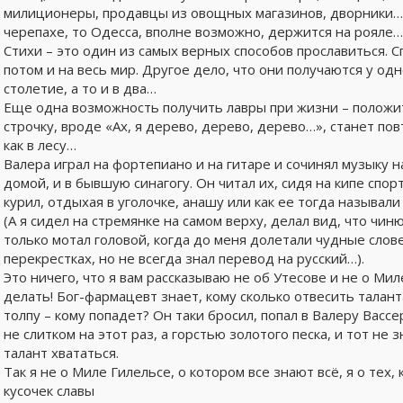
милиционеры, продавцы из овощных магазинов, дворники… Т
черепахе, то Одесса, вполне возможно, держится на рояле…
Стихи – это один из самых верных способов прославиться. С
потом и на весь мир. Другое дело, что они получаются у одн
столетие, а то и в два…
Еще одна возможность получить лавры при жизни – положит
строчку, вроде «Ах, я дерево, дерево, дерево…», станет пов
как в лесу…
Валера играл на фортепиано и на гитаре и сочинял музыку на
домой, и в бывшую синагогу. Он читал их, сидя на кипе спор
курил, отдыхая в уголочке, анашу или как ее тогда называли
(А я сидел на стремянке на самом верху, делал вид, что чиню
только мотал головой, когда до меня долетали чудные слове
перекрестках, но не всегда знал перевод на русский…).
Это ничего, что я вам рассказываю не об Утесове и не о Ми
делать! Бог-фармацевт знает, кому сколько отвесить талант
толпу – кому попадет? Он таки бросил, попал в Валеру Вассе
не слитком на этот раз, а горстью золотого песка, и тот не з
талант хвататься.
Так я не о Миле Гилельсе, о котором все знают всё, я о тех,
кусочек славы