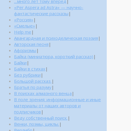
…много лет тому вперед
|
«Per Aspera ad Astra» — научно-
фантастические рассказы
|
«Россия»
|
«Смелые»
|
Help me
|
Авангардная и психоделическая поэзия
|
Авторская песня
|
Афоризмы
|
Байка (миниатюра, короткий рассказ)
|
Байки
|
Байки в стихах
|
Без рубрики
|
Большой рассказ.
|
Братья по разуму
|
В поисках алмазного венца
|
В поле зрения: информационные и иные
материалы от наших авторов и
подписчиков
|
Веду собственный поиск.
|
Венки, поэмы, циклы.
|
Верлибр
|