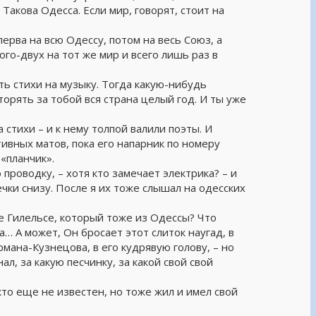
акова Одесса. Если мир, говорят, стоит на
перва на всю Одессу, потом на весь Союз, а
ого-двух на тот же мир и всего лишь раз в
ь стихи на музыку. Тогда какую-нибудь
торять за тобой вся страна целый год. И ты уже
 стихи – и к нему толпой валили поэты. И
тивных матов, пока его напарник по номеру
 «планчик».
 проводку, – хотя кто замечает электрика? – и
чки снизу. После я их тоже слышал на одесских
ле Гилельсе, который тоже из Одессы? Что
а… А может, Он бросает этот слиток наугад, в
рмана-Кузнецова, в его кудрявую голову, – но
нал, за какую песчинку, за какой свой свой
 кто еще не известен, но тоже жил и имел свой