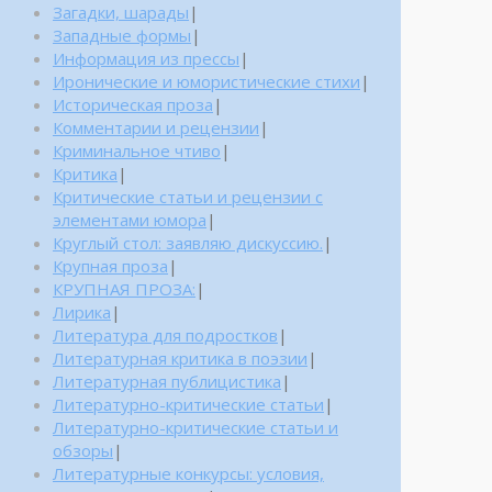
Загадки, шарады
|
Западные формы
|
Информация из прессы
|
Иронические и юмористические стихи
|
Историческая проза
|
Комментарии и рецензии
|
Криминальное чтиво
|
Критика
|
Критические статьи и рецензии с
элементами юмора
|
Круглый стол: заявляю дискуссию.
|
Крупная проза
|
КРУПНАЯ ПРОЗА:
|
Лирика
|
Литература для подростков
|
Литературная критика в поэзии
|
Литературная публицистика
|
Литературно-критические статьи
|
Литературно-критические статьи и
обзоры
|
Литературные конкурсы: условия,