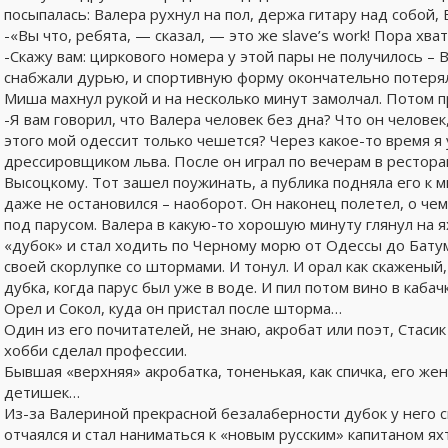
посыпалась: Валера рухнул на пол, держа гитару над собой,
-«Вы что, ребята, — сказал, — это же slave’s work! Пора хв
-Скажу вам: циркового номера у этой пары не получилось – 
снабжали дурью, и спортивную форму окончательно потерял
Миша махнул рукой и на несколько минут замолчал. Потом 
-Я вам говорил, что Валера человек без дна? Что он человек
этого мой одессит только чешется? Через какое-то время я 
дрессировщиком льва. После он играл по вечерам в рестор
Высоцкому. Тот зашел поужинать, а публика подняла его к м
даже не остановился – наоборот. Он наконец полетел, о чем
под парусом. Валера в какую-то хорошую минуту глянул на ях
«дубок» и стал ходить по Черному морю от Одессы до Батум
своей скорлупке со штормами. И тонул. И орал как скажены
дубка, когда парус был уже в воде. И пил потом вино в каб
Орел и Сокол, куда он пристал после шторма…
Один из его почитателей, не знаю, акробат или поэт, Стасик
хобби сделал профессии.
Бывшая «верхняя» акробатка, тоненькая, как спичка, его же
детишек…
Из-за Валериной прекрасной безалаберности дубок у него с
отчаялся и стал наниматься к «новым русским» капитаном я