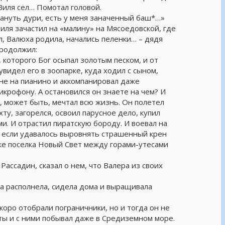
 Виля сел… Помотал головой.
атануть дури, есть у меня заначенный баш*…»
Виля зачастил на «малину» на Мясоедовской, где
, Валюха родила, начались пеленки… – дядя
продолжил:
, которого Бог осыпал золотым песком, и от
увидел его в зоопарке, куда ходил с сыном,
ане на пианино и аккомпанировал даже
икрофону. А остановился он знаете на чем? И
, может быть, мечтал всю жизнь. Он полетел
ту, загорелся, освоил парусное дело, купил
и. И отрастил пиратскую бороду. И воевал на
й, если удавалось выровнять страшенный крен
ачке поселка Новый Свет между горами-утесами
 Рассадин, сказал о нем, что Валера из своих
на располнела, сидела дома и выращивала
коро отобрали пограничники, но и тогда он не
хты и с ними побывал даже в Средиземном море.