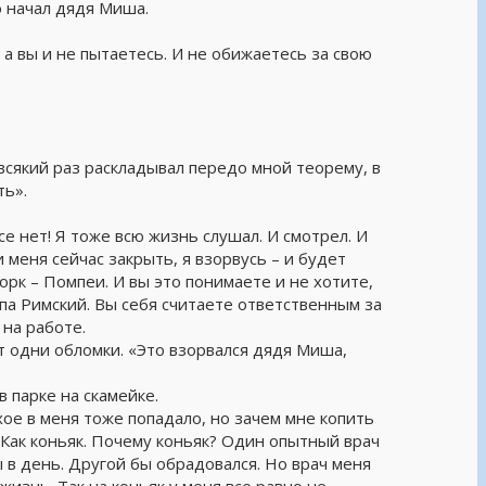
о начал дядя Миша.
 а вы и не пытаетесь. И не обижаетесь за свою
всякий раз раскладывал передо мной теорему, в
ть».
се нет! Я тоже всю жизнь слушал. И смотрел. И
 меня сейчас закрыть, я взорвусь – и будет
орк – Помпеи. И вы это понимаете и не хотите,
па Римский. Вы себя считаете ответственным за
 на работе.
ут одни обломки. «Это взорвался дядя Миша,
 в парке на скамейке.
охое в меня тоже попадало, но зачем мне копить
 Как коньяк. Почему коньяк? Один опытный врач
 в день. Другой бы обрадовался. Но врач меня