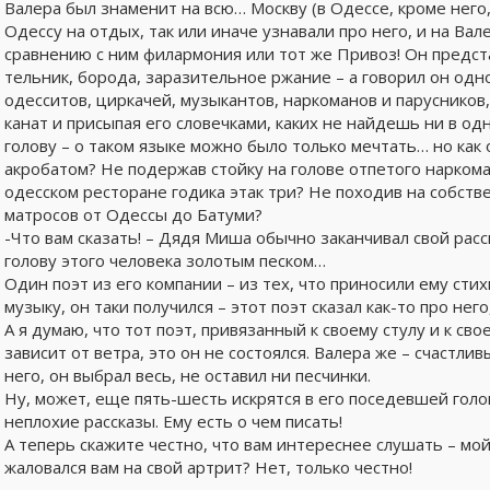
Валера был знаменит на всю… Москву (в Одессе, кроме него,
Одессу на отдых, так или иначе узнавали про него, и на Вале
сравнению с ним филармония или тот же Привоз! Он предста
тельник, борода, заразительное ржание – а говорил он одн
одесситов, циркачей, музыкантов, наркоманов и парусников,
канат и присыпая его словечками, каких не найдешь ни в одн
голову – о таком языке можно было только мечтать… но как
акробатом? Не подержав стойку на голове отпетого наркома
одесском ресторане годика этак три? Не походив на собств
матросов от Одессы до Батуми?
-Что вам сказать! – Дядя Миша обычно заканчивал свой расс
голову этого человека золотым песком…
Один поэт из его компании – из тех, что приносили ему сти
музыку, он таки получился – этот поэт сказал как-то про него
А я думаю, что тот поэт, привязанный к своему стулу и к сво
зависит от ветра, это он не состоялся. Валера же – счастлив
него, он выбрал весь, не оставил ни песчинки.
Ну, может, еще пять-шесть искрятся в его поседевшей голо
неплохие рассказы. Ему есть о чем писать!
А теперь скажите честно, что вам интереснее слушать – мой
жаловался вам на свой артрит? Нет, только честно!