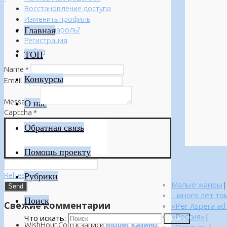
Восстановление доступа
Изменить профиль
Главная
Забыли пароль?
Регистрация
Войти
ТОП
Name
*
Конкурсы
Email
*
Message
*
О нас
Captcha
*
Обратная связь
Помощь проекту
Refresh
Рубрики
Малые жанры
|
…много лет то
Поиск
Свежие комментарии
«Per Aspera ad
«Россия»
|
Что искать:
Поиск
WishHour.Com
к записи
Riobet Казино: