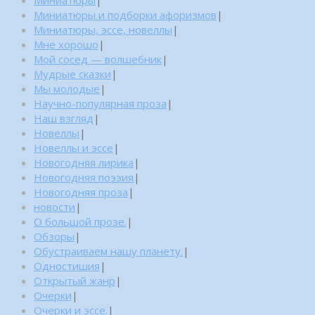
Миниатюры
|
Миниатюры и подборки афоризмов
|
Миниатюры, эссе, новеллы
|
Мне хорошо
|
Мой сосед — волшебник
|
Мудрые сказки
|
Мы молодые
|
Научно-популярная проза
|
Наш взгляд
|
Новеллы
|
Новеллы и эссе
|
Новогодняя лирика
|
Новогодняя поэзия
|
Новогодняя проза
|
новости
|
О большой прозе.
|
Обзоры
|
Обустраиваем нашу планету.
|
Одностишия
|
Открытый жанр
|
Очерки
|
Очерки и эссе.
|