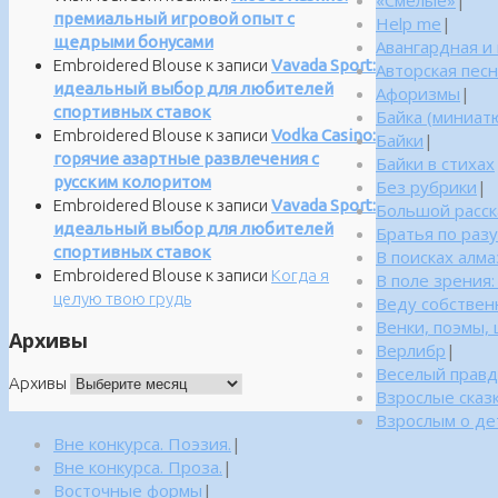
«Смелые»
|
премиальный игровой опыт с
Help me
|
щедрыми бонусами
Авангардная и
Embroidered Blouse
к записи
Vavada Sport:
Авторская пес
идеальный выбор для любителей
Афоризмы
|
спортивных ставок
Байка (миниатю
Embroidered Blouse
к записи
Vodka Casino:
Байки
|
горячие азартные развлечения с
Байки в стихах
русским колоритом
Без рубрики
|
Embroidered Blouse
к записи
Vavada Sport:
Большой расск
идеальный выбор для любителей
Братья по раз
спортивных ставок
В поисках алм
Embroidered Blouse
к записи
Когда я
В поле зрения
целую твою грудь
Веду собствен
Венки, поэмы, 
Архивы
Верлибр
|
Веселый правд
Архивы
Взрослые сказ
Взрослым о дет
Вне конкурса. Поэзия.
|
Вне конкурса. Проза.
|
Восточные формы
|