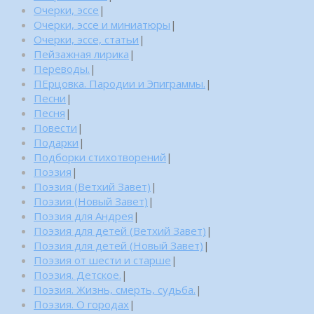
Очерки, эссе
|
Очерки, эссе и миниатюры
|
Очерки, эссе, статьи
|
Пейзажная лирика
|
Переводы.
|
ПЕрцовка. Пародии и Эпиграммы.
|
Песни
|
Песня
|
Повести
|
Подарки
|
Подборки стихотворений
|
Поэзия
|
Поэзия (Ветхий Завет)
|
Поэзия (Новый Завет)
|
Поэзия для Андрея
|
Поэзия для детей (Ветхий Завет)
|
Поэзия для детей (Новый Завет)
|
Поэзия от шести и старше
|
Поэзия. Детское.
|
Поэзия. Жизнь, смерть, судьба.
|
Поэзия. О городах
|