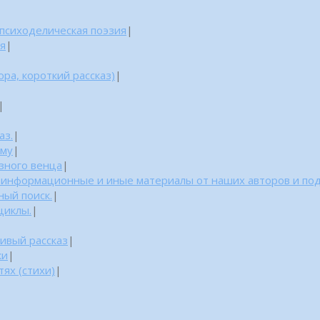
 психоделическая поэзия
|
ня
|
ра, короткий рассказ)
|
|
аз.
|
уму
|
азного венца
|
: информационные и иные материалы от наших авторов и по
ный поиск.
|
циклы.
|
ивый рассказ
|
ки
|
ях (стихи)
|