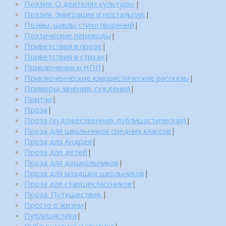
Поэзия. О деятелях культуры.
|
Поэзия. Эмиграция и ностальгия.
|
Поэмы, циклы стихотворений
|
Поэтические переводы
|
Приветствия в прозе
|
Приветствия в стихах
|
Приключения и НПЛ
|
Приключенческие юмористические рассказы
|
Примеры, мнения, суждения
|
Притчи
|
Проза
|
Проза (художественная, публицистическая)
|
Проза для школьников средних классов
|
Проза для Андрея
|
Проза для детей
|
Проза для дошкольников
|
Проза для младших школьников
|
Проза для старшеклассников
|
Проза. Путешествия.
|
Просто о жизни
|
Публицистика
|