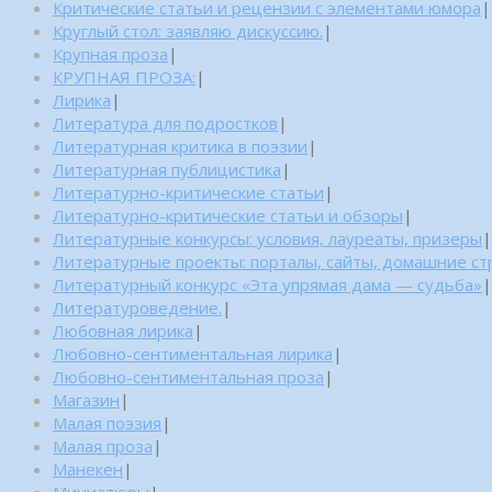
Критические статьи и рецензии с элементами юмора
|
Круглый стол: заявляю дискуссию.
|
Крупная проза
|
КРУПНАЯ ПРОЗА:
|
Лирика
|
Литература для подростков
|
Литературная критика в поэзии
|
Литературная публицистика
|
Литературно-критические статьи
|
Литературно-критические статьи и обзоры
|
Литературные конкурсы: условия, лауреаты, призеры
|
Литературные проекты: порталы, сайты, домашние с
Литературный конкурс «Эта упрямая дама — судьба»
|
Литературоведение.
|
Любовная лирика
|
Любовно-сентиментальная лирика
|
Любовно-сентиментальная проза
|
Магазин
|
Малая поэзия
|
Малая проза
|
Манекен
|