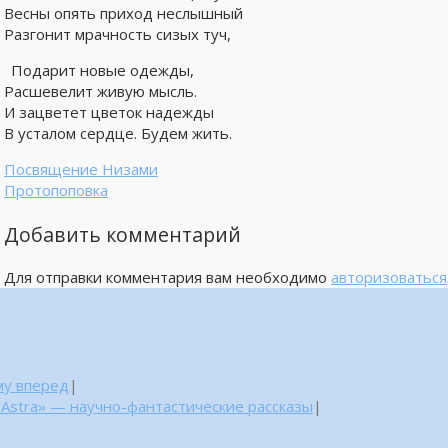
Весны опять приход неслышный
Разгонит мрачность сизых туч,
Подарит новые одежды,
Расшевелит живую мысль.
И зацветет цветок надежды
В усталом сердце. Будем жить.
Посвящение Низами
Протопоповка
Добавить комментарий
Для отправки комментария вам необходимо
авторизоваться
му вперед
|
 Astra» — научно-фантастические рассказы
|