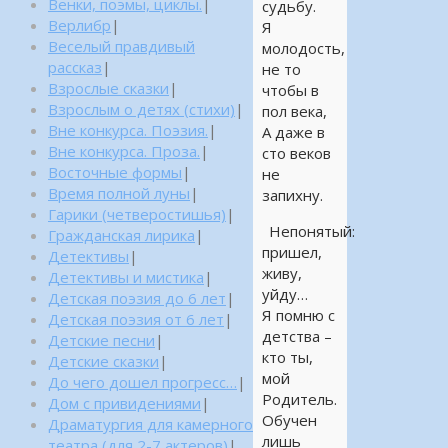
Венки, поэмы, циклы.
|
судьбу.
Верлибр
|
Я
Веселый правдивый
молодость,
рассказ
|
не то
Взрослые сказки
|
чтобы в
Взрослым о детях (стихи)
|
пол века,
Вне конкурса. Поэзия.
|
А даже в
Вне конкурса. Проза.
|
сто веков
Восточные формы
|
не
Время полной луны
|
запихну.
Гарики (четверостишья)
|
Непонятый:
Гражданская лирика
|
пришел,
Детективы
|
живу,
Детективы и мистика
|
уйду…
Детская поэзия до 6 лет
|
Я помню с
Детская поэзия от 6 лет
|
детства –
Детские песни
|
кто ты,
Детские сказки
|
мой
До чего дошел прогресс…
|
Родитель.
Дом с привидениями
|
Обучен
Драматургия для камерного
лишь
театра (для 2-7 актеров)
|