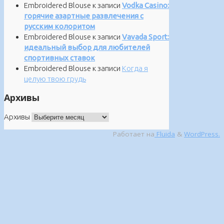
Embroidered Blouse
к записи
Vodka Casino:
горячие азартные развлечения с
русским колоритом
Embroidered Blouse
к записи
Vavada Sport:
идеальный выбор для любителей
спортивных ставок
Embroidered Blouse
к записи
Когда я
целую твою грудь
Архивы
Архивы
Работает на
Fluida
&
WordPress.