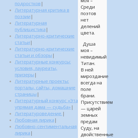
моя –
подростков
|
Среди
Литературная критика в
поэтов
поэзии
|
нет
Литературная
делений
публицистика
|
цвета.
Литературно-критические
статьи
|
Душа
Литературно-критические
моя –
статьи и обзоры
|
невидимый
Литературные конкурсы:
Титан.
условия, лауреаты,
В ней
призеры
|
мироздание
Литературные проекты:
всегда на
порталы, сайты, домашние
поле
страницы
|
брани.
Литературный конкурс «Эта
Присутствием
упрямая дама — судьба»
|
— царей
Литературоведение.
|
земных
Любовная лирика
|
предам
Любовно-сентиментальная
Суду, на
лирика
|
двойственные