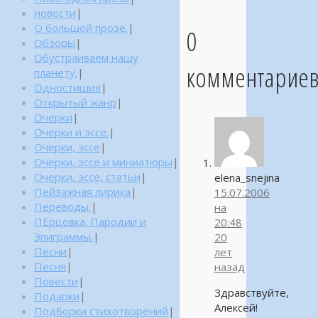
новости
|
О большой прозе.
|
0
Обзоры
|
Обустраиваем нашу
комментарие
планету.
|
Одностишия
|
Открытый жанр
|
Очерки
|
Очерки и эссе.
|
Очерки, эссе
|
Очерки, эссе и миниатюры
|
Очерки, эссе, статьи
|
elena_snejina
Пейзажная лирика
|
15.07.2006
Переводы.
|
на
ПЕрцовка. Пародии и
20:48
Эпиграммы.
|
20
Песни
|
лет
Песня
|
назад
Повести
|
Здравствуйте,
Подарки
|
Алексей!
Подборки стихотворений
|