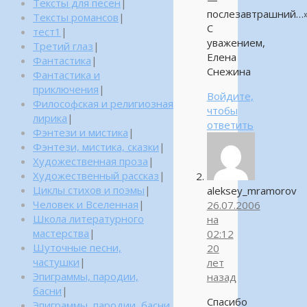
Тексты для песен
|
послезавтрашний…
Тексты романсов
|
С
тест1
|
уважением,
Третий глаз
|
Елена
Фантастика
|
Снежина
Фантастика и
приключения
|
Войдите,
Философская и религиозная
чтобы
лирика
|
ответить
Фэнтези и мистика
|
Фэнтези, мистика, сказки
|
Художественная проза
|
Художественный рассказ
|
Циклы стихов и поэмы
|
aleksey_mramorov
Человек и Вселенная
|
26.07.2006
Школа литературного
на
мастерства
|
02:12
Шуточные песни,
20
частушки
|
лет
Эпиграммы, пародии,
назад
басни
|
Спасибо
Эпиграммы, пародии, басни,