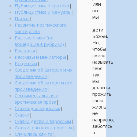
Или
Публицистика и критика
|
все
Публицистика и мемуары
|
мы
Пьесы
|
—
Развитие поэтического
дети
мастерства
|
Божьи.
Разные стихи (не
Но,
вошедшие в рубрики)
|
чтобы
Рассказы
|
смело
Рассказы и миниатюры
|
называть
Рецензии
|
себя
Сведения об авторах и их
так,
произведения
|
мы
Сведения об авторе и его
должны
произведения
|
прожить
Сентиментальная и
свою
эротическая проза
|
жизнь
Сказка для взрослых
|
не
Сказки
|
напрасно,
Сказки детям и взрослым
|
заботясь
Сказки, рассказы, повести
|
о
Случилось как-то
|