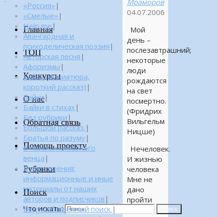
Мраморов
«Россия»
|
04.07.2006
«Смелые»
|
Help me
|
Главная
Мой
Авангардная и
день –
психоделическая поэзия
|
послезавтрашний;
ТОП
Авторская песня
|
некоторые
Афоризмы
|
люди
Конкурсы
Байка (миниатюра,
рождаются
короткий рассказ)
|
на свет
Байки
|
О нас
посмертно.
Байки в стихах
|
(Фридрих
Без рубрики
|
Вильгельм
Обратная связь
Большой рассказ.
|
Ницше)
Братья по разуму
|
Помощь проекту
В поисках алмазного
Нечеловек.
венца
|
И жизнью
Рубрики
В поле зрения:
человека
информационные и иные
Мне не
материалы от наших
дано
Поиск
авторов и подписчиков
|
пройти
Что искать:
Веду собственный поиск.
|
свою
Поиск