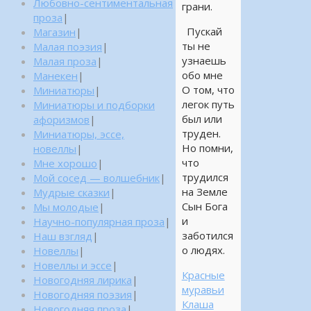
Любовно-сентиментальная
грани.
проза
|
Пускай
Магазин
|
ты не
Малая поэзия
|
узнаешь
Малая проза
|
обо мне
Манекен
|
О том, что
Миниатюры
|
легок путь
Миниатюры и подборки
был или
афоризмов
|
труден.
Миниатюры, эссе,
Но помни,
новеллы
|
что
Мне хорошо
|
трудился
Мой сосед — волшебник
|
на Земле
Мудрые сказки
|
Сын Бога
Мы молодые
|
и
Научно-популярная проза
|
заботился
Наш взгляд
|
о людях.
Новеллы
|
Новеллы и эссе
|
Красные
Новогодняя лирика
|
муравьи
Новогодняя поэзия
|
Клаша
Новогодняя проза
|