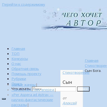
Перейти к содержимому
Главная
ТОП
Конкурсы
Главная
О нас
Стихотворе
Обратная связь
Сын Бога.
Стихотворение
Помощь проекту
Рубрики
Сын
Поиск
Малые жанры
|
Бога.
Что искать:
…много лет тому вперед
|
Поиск
«Per Aspera ad Astra» —
от
научно-фантастические
Алексей
рассказы
|