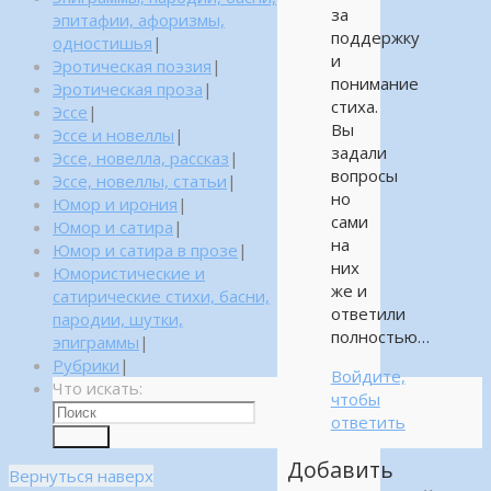
за
эпитафии, афоризмы,
поддержку
одностишья
|
и
Эротическая поэзия
|
понимание
Эротическая проза
|
стиха.
Эссе
|
Вы
Эссе и новеллы
|
задали
Эссе, новелла, рассказ
|
вопросы
Эссе, новеллы, статьи
|
но
Юмор и ирония
|
сами
Юмор и сатира
|
на
Юмор и сатира в прозе
|
них
Юмористические и
же и
сатирические стихи, басни,
ответили
пародии, шутки,
полностью…
эпиграммы
|
Рубрики
|
Войдите,
Что искать:
чтобы
ответить
Поиск
Добавить
Вернуться наверх