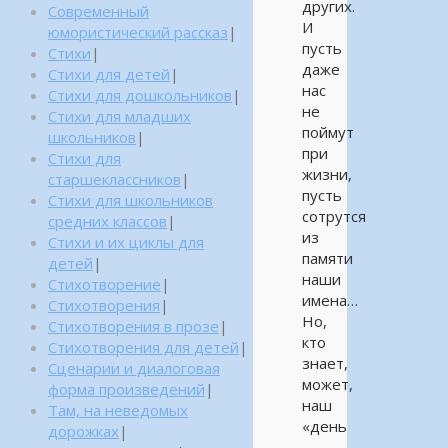
других.
Современный
И
юмористический рассказ
|
пусть
Стихи
|
даже
Стихи для детей
|
нас
Стихи для дошкольников
|
не
Стихи для младших
поймут
школьников
|
при
Стихи для
жизни,
старшеклассников
|
пусть
Стихи для школьников
сотрутся
средних классов
|
из
Стихи и их циклы для
памяти
детей
|
наши
Стихотворение
|
имена…
Стихотворения
|
Но,
Стихотворения в прозе
|
кто
Стихотворения для детей
|
знает,
Сценарии и диалоговая
может,
форма произведений
|
наш
Там, на неведомых
«день
дорожках
|
—