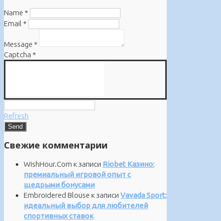
Name
*
Email
*
Message
*
Captcha
*
Refresh
Свежие комментарии
WishHour.Com
к записи
Riobet Казино:
премиальный игровой опыт с
щедрыми бонусами
Embroidered Blouse
к записи
Vavada Sport:
идеальный выбор для любителей
спортивных ставок