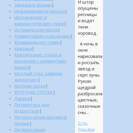
И штор
Западные формы
|
опущены
Информация из прессы
|
ресницы
Иронические и
и водят
юмористические стихи
|
тени
Историческая проза
|
хоровод.
Комментарии и рецензии
|
Криминальное чтиво
|
А ночь в
Критика
|
окне
Критические статьи и
нарисовала
рецензии с элементами
и россыпь
юмора
|
звёзд и
Круглый стол: заявляю
серп луны.
дискуссию.
|
Рукою
Крупная проза
|
щедрой
КРУПНАЯ ПРОЗА:
|
разбросала
Лирика
|
цветные,
Литература для
сказочные
подростков
|
сны…
Литературная критика в
Есть
поэзии
|
Рыцари
Литературная