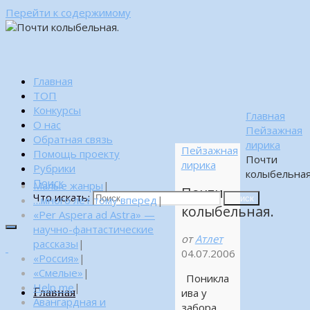
Перейти к содержимому
Главная
ТОП
Конкурсы
Главная
О нас
Пейзажная
Обратная связь
лирика
Пейзажная
Помощь проекту
Почти
лирика
Рубрики
колыбельная
Поиск
Малые жанры
|
Почти
Что искать:
…много лет тому вперед
|
Поиск
колыбельная.
«Per Aspera ad Astra» —
научно-фантастические
от
Атлет
рассказы
|
04.07.2006
«Россия»
|
«Смелые»
|
Поникла
Help me
|
Главная
ива у
Авангардная и
забора,