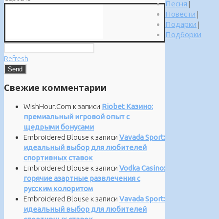
Песня
|
Повести
|
Подарки
|
Подборки
Refresh
Свежие комментарии
WishHour.Com
к записи
Riobet Казино:
премиальный игровой опыт с
щедрыми бонусами
Embroidered Blouse
к записи
Vavada Sport:
идеальный выбор для любителей
спортивных ставок
Embroidered Blouse
к записи
Vodka Casino:
горячие азартные развлечения с
русским колоритом
Embroidered Blouse
к записи
Vavada Sport:
идеальный выбор для любителей