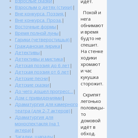
Взрослые сказки
|
идёт.
Взрослым о детях (стихи)
|
Покой и
Вне конкурса. Поэзия.
|
нега
Вне конкурса. Проза.
|
обнимают
Восточные формы
|
и время
Время полной луны
|
будто не
Гарики (четверостишья)
|
спешит.
Гражданская лирика
|
На стенке
Детективы
|
ходики
Детективы и мистика
|
хромают
Детская поэзия до 6 лет
|
и час
Детская поэзия от 6 лет
|
кукушка
Детские песни
|
сторожит.
Детские сказки
|
До чего дошел прогресс…
|
Скрипят
Дом с привидениями
|
легонько
Драматургия для камерного
половицы-
театра (для 2-7 актеров)
|
то
Драматургия для
домовой
моноспектакля (на 1
идёт в
актера)
|
обход.
Загадки, шарады
|