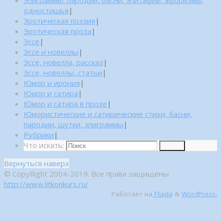
одностишья
|
Эротическая поэзия
|
Эротическая проза
|
Эссе
|
Эссе и новеллы
|
Эссе, новелла, рассказ
|
Эссе, новеллы, статьи
|
Юмор и ирония
|
Юмор и сатира
|
Юмор и сатира в прозе
|
Юмористические и сатирические стихи, басни,
пародии, шутки, эпиграммы
|
Рубрики
|
Что искать:
Поиск
Вернуться наверх
© CopyRight 2004-2019. Все права защищены
http://www.litkonkurs.ru/
Работает на
Fluida
&
WordPress.