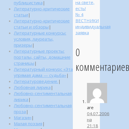
на свете,
публицистика
|
есть!
Литературно-критические
№ 4
статьи
|
ВЕСТНИКИ
Литературно-критические
индивидуальная
статьи и обзоры
|
заявка
Литературные конкурсы:
условия, лауреаты,
призеры
|
0
Литературные проекты:
порталы, сайты, домашние
комментарие
страницы
|
Литературный конкурс «Эта
упрямая дама — судьба»
|
Литературоведение.
|
Любовная лирика
|
Любовно-сентиментальная
лирика
|
Любовно-сентиментальная
are
проза
|
04.07.2006
Магазин
|
на
Малая поэзия
|
21:18