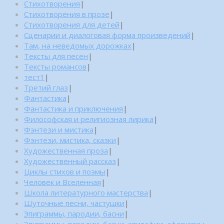
Стихотворения
|
Стихотворения в прозе
|
Стихотворения для детей
|
Сценарии и диалоговая форма произведений
|
Там, на неведомых дорожках
|
Тексты для песен
|
Тексты романсов
|
тест1
|
Третий глаз
|
Фантастика
|
Фантастика и приключения
|
Философская и религиозная лирика
|
Фэнтези и мистика
|
Фэнтези, мистика, сказки
|
Художественная проза
|
Художественный рассказ
|
Циклы стихов и поэмы
|
Человек и Вселенная
|
Школа литературного мастерства
|
Шуточные песни, частушки
|
Эпиграммы, пародии, басни
|
Эпиграммы, пародии, басни, эпитафии, афоризмы,