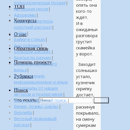
психоделическая поэзия
|
опять она
ТОП
Авторская песня
|
кого-то
Афоризмы
|
ждёт.
Конкурсы
Байка (миниатюра,
И в
короткий рассказ)
|
ожиданьи
Байки
|
О нас
разговора
Байки в стихах
|
грустит
Без рубрики
|
скамейка
Обратная связь
Большой рассказ.
|
у ворот.
Братья по разуму
|
Помощь проекту
В поисках алмазного
Заходит
венца
|
солнышко
Рубрики
В поле зрения:
устало,
информационные и иные
кузнечик
материалы от наших
скрипку
Поиск
авторов и подписчиков
|
достаёт,
Что искать:
Веду собственный поиск.
|
а ночь,
Поиск
Венки, поэмы, циклы.
|
раскинув
Верлибр
|
покрывало,
Веселый правдивый
на смену
рассказ
|
сумеркам