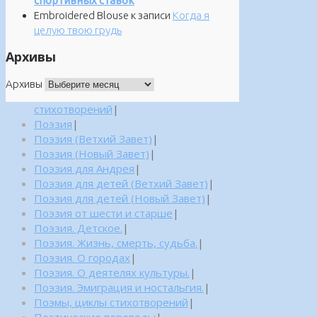
спортивных ставок
Embroidered Blouse
к записи
Когда я
целую твою грудь
Архивы
Архивы
стихотворений
|
Поэзия
|
Поэзия (Ветхий Завет)
|
Поэзия (Новый Завет)
|
Поэзия для Андрея
|
Поэзия для детей (Ветхий Завет)
|
Поэзия для детей (Новый Завет)
|
Поэзия от шести и старше
|
Поэзия. Детское.
|
Поэзия. Жизнь, смерть, судьба.
|
Поэзия. О городах
|
Поэзия. О деятелях культуры.
|
Поэзия. Эмиграция и ностальгия.
|
Поэмы, циклы стихотворений
|
Поэтические переводы
|