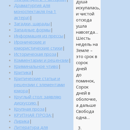
душа
Драматургия для
искупалась,
моноспектакля (на 1
и чистой
актера)
|
отсюда
Загадки, шарады
|
ушла
Западные формы
|
навсегда…
Информация из прессы
|
Шесть
Иронические и
недель на
юмористические стихи
|
Земле –
Историческая проза
|
это срок в
Комментарии и рецензии
|
сорок
Криминальное чтиво
|
дней
Критика
|
до
Критические статьи и
поминок,
рецензии с элементами
Сорок
юмора
|
дней в
Круглый стол: заявляю
оболочке,
дискуссию.
|
а дальше
Крупная проза
|
Свобода
КРУПНАЯ ПРОЗА:
|
одна…
Лирика
|
Литература для
3.