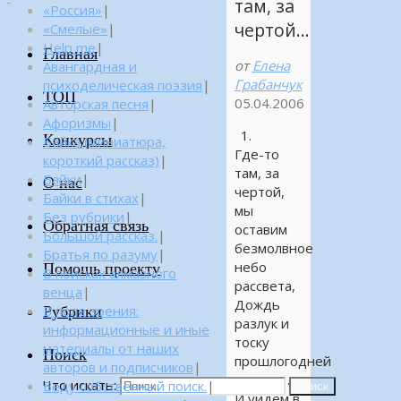
там, за
«Россия»
|
чертой…
«Смелые»
|
Help me
|
Главная
от
Елена
Авангардная и
Грабанчук
психоделическая поэзия
|
ТОП
05.04.2006
Авторская песня
|
Афоризмы
|
1.
Конкурсы
Байка (миниатюра,
Где-то
короткий рассказ)
|
там, за
Байки
|
О нас
чертой,
Байки в стихах
|
мы
Без рубрики
|
Обратная связь
оставим
Большой рассказ.
|
безмолвное
Братья по разуму
|
небо
Помощь проекту
В поисках алмазного
рассвета,
венца
|
Дождь
Рубрики
В поле зрения:
разлук и
информационные и иные
тоску
материалы от наших
Поиск
прошлогодней
авторов и подписчиков
|
листвы…
Что искать:
Веду собственный поиск.
|
Поиск
И уйдем в