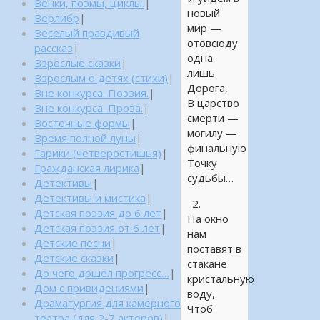
Венки, поэмы, циклы.
|
новый
Верлибр
|
мир —
Веселый правдивый
отовсюду
рассказ
|
одна
Взрослые сказки
|
лишь
Взрослым о детях (стихи)
|
Дорога,
Вне конкурса. Поэзия.
|
В царство
Вне конкурса. Проза.
|
смерти —
Восточные формы
|
могилу —
Время полной луны
|
финальную
Гарики (четверостишья)
|
Точку
Гражданская лирика
|
судьбы…
Детективы
|
Детективы и мистика
|
2.
Детская поэзия до 6 лет
|
На окно
Детская поэзия от 6 лет
|
нам
Детские песни
|
поставят в
Детские сказки
|
стакане
До чего дошел прогресс…
|
кристальную
Дом с привидениями
|
воду,
Драматургия для камерного
Чтоб
театра (для 2-7 актеров)
|