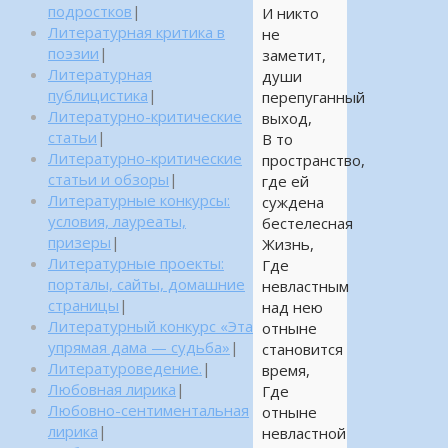
подростков
|
И никто
Литературная критика в
не
поэзии
|
заметит,
Литературная
души
публицистика
|
перепуганный
Литературно-критические
выход,
статьи
|
В то
Литературно-критические
пространство,
статьи и обзоры
|
где ей
Литературные конкурсы:
суждена
условия, лауреаты,
бестелесная
призеры
|
Жизнь,
Литературные проекты:
Где
порталы, сайты, домашние
невластным
страницы
|
над нею
Литературный конкурс «Эта
отныне
упрямая дама — судьба»
|
становится
Литературоведение.
|
время,
Любовная лирика
|
Где
Любовно-сентиментальная
отныне
лирика
|
невластной