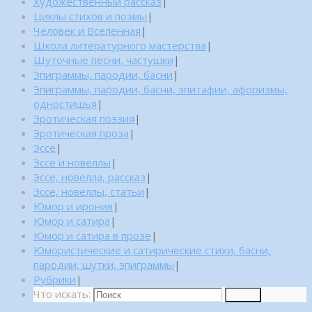
Художественный рассказ
|
Циклы стихов и поэмы
|
Человек и Вселенная
|
Школа литературного мастерства
|
Шуточные песни, частушки
|
Эпиграммы, пародии, басни
|
Эпиграммы, пародии, басни, эпитафии, афоризмы,
одностишья
|
Эротическая поэзия
|
Эротическая проза
|
Эссе
|
Эссе и новеллы
|
Эссе, новелла, рассказ
|
Эссе, новеллы, статьи
|
Юмор и ирония
|
Юмор и сатира
|
Юмор и сатира в прозе
|
Юмористические и сатирические стихи, басни,
пародии, шутки, эпиграммы
|
Рубрики
|
Что искать:
Поиск