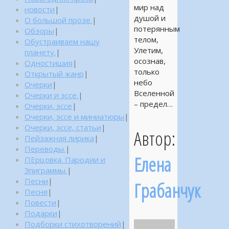
мир над
новости
|
душой и
О большой прозе.
|
потерянным
Обзоры
|
телом,
Обустраиваем нашу
Улетим,
планету.
|
осознав,
Одностишия
|
только
Открытый жанр
|
небо
Очерки
|
Вселенной
Очерки и эссе.
|
– предел…
Очерки, эссе
|
Очерки, эссе и миниатюры
|
Очерки, эссе, статьи
|
Автор:
Пейзажная лирика
|
Переводы.
|
Елена
ПЕрцовка. Пародии и
Эпиграммы.
|
Песни
|
Грабанчук
Песня
|
Повести
|
Подарки
|
Подборки стихотворений
|