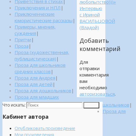
Приветствия в стихах
|
любопытство)))»
Приключения и НПЛ
|
Интервью
Приключенческие
с Ириной
юмористические рассказы
|
ВАСИЛЬЦОВОЙ
Примеры, мнения,
(Владой)
суждения
|
Притчи
|
Добавить
Проза
|
комментарий
Проза (художественная,
публицистическая)
|
Для
Проза для школьников
отправки
средних классов
|
комментария
Проза для Андрея
|
вам
Проза для детей
|
необходимо
Проза для дошкольников
|
авторизоваться
.
Проза для младших
школьников
|
Что искать:
Поиск
Проза для
Кабинет автора
Опубликовать произведение
Мои произведения