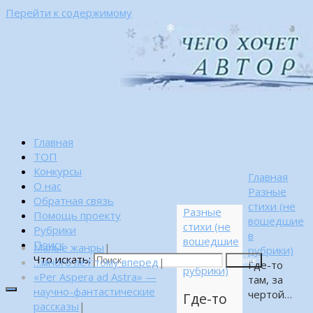
Перейти к содержимому
Главная
ТОП
Конкурсы
Главная
О нас
Разные
Обратная связь
стихи (не
Разные
Помощь проекту
вошедшие
стихи (не
Рубрики
в
вошедшие
Поиск
Малые жанры
|
рубрики)
в
Что искать:
…много лет тому вперед
|
Поиск
Где-то
рубрики)
«Per Aspera ad Astra» —
там, за
научно-фантастические
чертой…
Где-то
рассказы
|