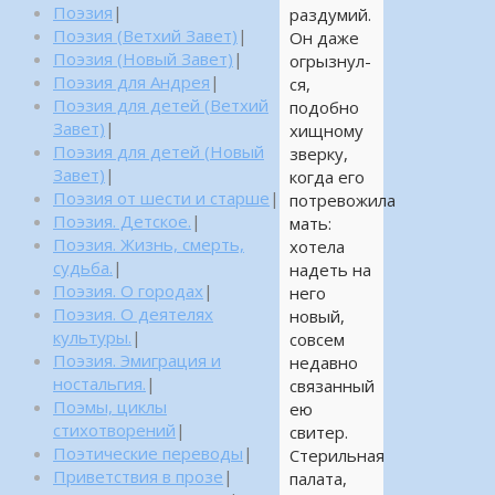
Поэзия
|
раздумий.
Поэзия (Ветхий Завет)
|
Он даже
Поэзия (Новый Завет)
|
огрызнул-
Поэзия для Андрея
|
ся,
Поэзия для детей (Ветхий
подобно
Завет)
|
хищному
Поэзия для детей (Новый
зверку,
Завет)
|
когда его
Поэзия от шести и старше
|
потревожила
Поэзия. Детское.
|
мать:
Поэзия. Жизнь, смерть,
хотела
судьба.
|
надеть на
Поэзия. О городах
|
него
Поэзия. О деятелях
новый,
культуры.
|
совсем
Поэзия. Эмиграция и
недавно
ностальгия.
|
связанный
Поэмы, циклы
ею
стихотворений
|
свитер.
Поэтические переводы
|
Стерильная
Приветствия в прозе
|
палата,