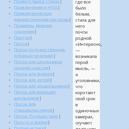
Приветствия в стихах
|
где все
Приключения и НПЛ
|
было
Приключенческие
белым,
юмористические рассказы
|
стала для
Примеры, мнения,
него
суждения
|
почти
Притчи
|
родной.
Проза
|
«Интересно,
Проза (художественная,
—
публицистическая)
|
возникала
Проза для школьников
порой
средних классов
|
мысль, —
Проза для Андрея
|
а
Проза для детей
|
уголовники,
Проза для дошкольников
|
что
Проза для младших
коротают
школьников
|
свой срок
Проза для
в
старшеклассников
|
одиночных
Проза. Путешествия.
|
камерах,
Просто о жизни
|
скучают
Публицистика
|
ли по ним,