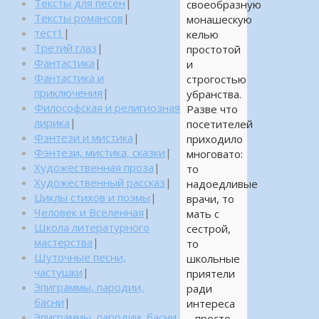
Тексты для песен
|
своеобразную
Тексты романсов
|
монашескую
тест1
|
келью
Третий глаз
|
простотой
Фантастика
|
и
Фантастика и
строгостью
приключения
|
убранства.
Философская и религиозная
Разве что
лирика
|
посетителей
Фэнтези и мистика
|
приходило
Фэнтези, мистика, сказки
|
многовато:
Художественная проза
|
то
Художественный рассказ
|
надоедливые
Циклы стихов и поэмы
|
врачи, то
Человек и Вселенная
|
мать с
Школа литературного
сестрой,
мастерства
|
то
Шуточные песни,
школьные
частушки
|
приятели
Эпиграммы, пародии,
ради
басни
|
интереса
Эпиграммы, пародии, басни,
– просто