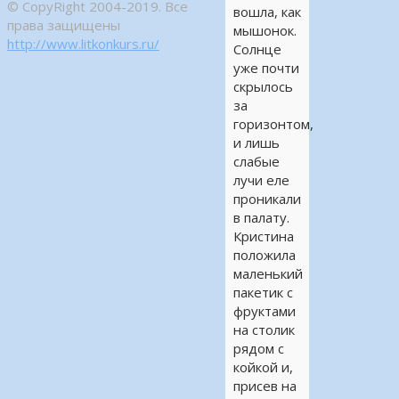
© CopyRight 2004-2019. Все
вошла, как
права защищены
мышонок.
http://www.litkonkurs.ru/
Солнце
уже почти
скрылось
за
горизонтом,
и лишь
слабые
лучи еле
проникали
в палату.
Кристина
положила
маленький
пакетик с
фруктами
на столик
рядом с
койкой и,
присев на