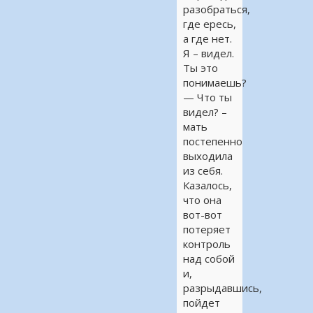
разобраться,
где ересь,
а где нет.
Я – видел.
Ты это
понимаешь?
— Что ты
видел? –
мать
постепенно
выходила
из себя.
Казалось,
что она
вот-вот
потеряет
контроль
над собой
и,
разрыдавшись,
пойдет