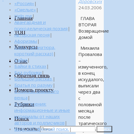
Доровских
«Россия»
|
24.03.2006
«Смелые»
|
Help me
|
Главная
ГЛАВА
Авангардная и
ВТОРАЯ
психоделическая поэзия
|
Возвращение
ТОП
Авторская песня
|
домой
Афоризмы
|
Конкурсы
Байка (миниатюра,
Михаила
короткий рассказ)
|
Провалова
Байки
|
–
О нас
Байки в стихах
|
измученного,
Без рубрики
|
в конец
Обратная связь
Большой рассказ.
|
исхудалого,
Братья по разуму
|
выписали
Помощь проекту
В поисках алмазного
через два
венца
|
с
Рубрики
В поле зрения:
половиной
информационные и иные
месяца
материалы от наших
после
Поиск
авторов и подписчиков
|
трагического
Что искать:
Веду собственный поиск.
|
случая в
Поиск