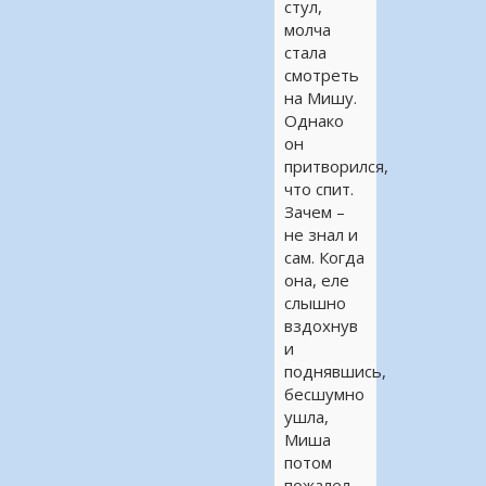
стул,
молча
стала
смотреть
на Мишу.
Однако
он
притворился,
что спит.
Зачем –
не знал и
сам. Когда
она, еле
слышно
вздохнув
и
поднявшись,
бесшумно
ушла,
Миша
потом
пожалел,