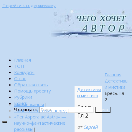
Перейти к содержимому
Главная
ТОП
Конкурсы
Главная
О нас
Детективы
Обратная связь
и мистика
Детективы
Помощь проекту
Ересь. Гл
и мистика
Рубрики
2
Поиск
Малые жанры
|
Ересь.
Что искать:
…много лет тому вперед
|
Поиск
Гл 2
«Per Aspera ad Astra» —
научно-фантастические
от
Сергей
рассказы
|