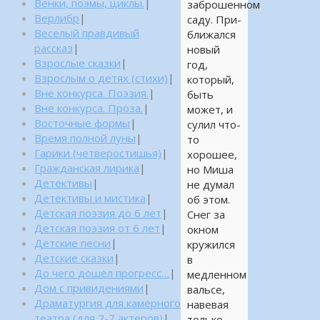
Венки, поэмы, циклы.
|
заброшенном
Верлибр
|
саду. При-
Веселый правдивый
ближался
рассказ
|
новый
Взрослые сказки
|
год,
Взрослым о детях (стихи)
|
который,
Вне конкурса. Поэзия.
|
быть
Вне конкурса. Проза.
|
может, и
Восточные формы
|
сулил что-
Время полной луны
|
то
Гарики (четверостишья)
|
хорошее,
Гражданская лирика
|
но Миша
Детективы
|
не думал
Детективы и мистика
|
об этом.
Детская поэзия до 6 лет
|
Снег за
Детская поэзия от 6 лет
|
окном
Детские песни
|
кружился
Детские сказки
|
в
До чего дошел прогресс…
|
медленном
Дом с привидениями
|
вальсе,
Драматургия для камерного
навевая
театра (для 2-7 актеров)
|
только