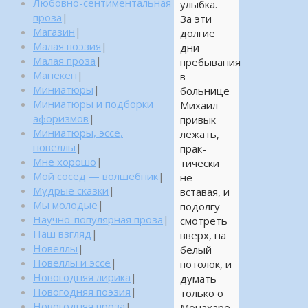
Любовно-сентиментальная
улыбка.
проза
|
За эти
Магазин
|
долгие
Малая поэзия
|
дни
Малая проза
|
пребывания
Манекен
|
в
Миниатюры
|
больнице
Миниатюры и подборки
Михаил
афоризмов
|
привык
Миниатюры, эссе,
лежать,
новеллы
|
прак-
Мне хорошо
|
тически
Мой сосед — волшебник
|
не
Мудрые сказки
|
вставая, и
Мы молодые
|
подолгу
Научно-популярная проза
|
смотреть
Наш взгляд
|
вверх, на
Новеллы
|
белый
Новеллы и эссе
|
потолок, и
Новогодняя лирика
|
думать
Новогодняя поэзия
|
только о
Новогодняя проза
|
Монахаре.