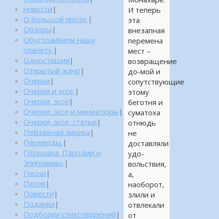
новости
|
И теперь
О большой прозе.
|
эта
Обзоры
|
внезапная
Обустраиваем нашу
перемена
планету.
|
мест –
Одностишия
|
возвращение
Открытый жанр
|
до-мой и
Очерки
|
сопутствующие
Очерки и эссе.
|
этому
Очерки, эссе
|
беготня и
Очерки, эссе и миниатюры
|
суматоха
Очерки, эссе, статьи
|
отнюдь
Пейзажная лирика
|
не
Переводы.
|
доставляли
ПЕрцовка. Пародии и
удо-
Эпиграммы.
|
вольствия,
Песни
|
а,
Песня
|
наоборот,
Повести
|
злили и
Подарки
|
отвлекали
Подборки стихотворений
|
от