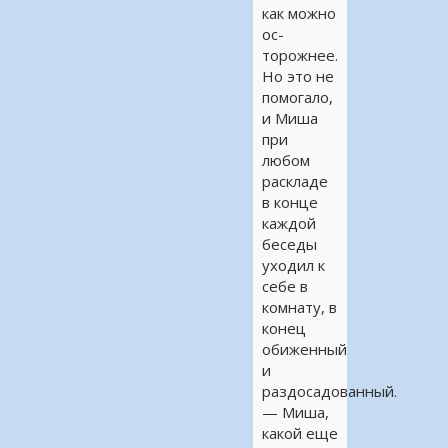
как можно
ос-
торожнее.
Но это не
помогало,
и Миша
при
любом
раскладе
в конце
каждой
беседы
уходил к
себе в
комнату, в
конец
обиженный
и
раздосадованный.
— Миша,
какой еще