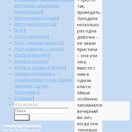
эпитафии, афоризмы,
так,
одностишья
|
проведать.
Эротическая поэзия
|
Заходила
Эротическая проза
|
несколько
Эссе
|
раз одна
Эссе и новеллы
|
девочка –
Эссе, новелла, рассказ
|
ее звали
Эссе, новеллы, статьи
|
Кристина
Юмор и ирония
|
– она учи-
Юмор и сатира
|
лась
Юмор и сатира в прозе
|
вместе с
Юмористические и
ним в
сатирические стихи, басни,
одном
пародии, шутки,
классе.
эпиграммы
|
Мише
Рубрики
|
особенно
Что искать:
запомнился
вечерний
ви-зит,
Поиск
когда она
Вернуться наверх
тихонько