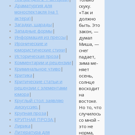
Драматургия для
скуку.
моноспектакля (на 1
«Так и
актера)
|
должно
Загадки, шарады
|
быть. Это
Западные формы
|
закон, —
Информация из прессы
|
думал
Иронические и
Миша, —
юмористические стихи
|
снег
Историческая проза
|
падает,
Комментарии и рецензии
|
зима ме-
Криминальное чтиво
|
няет
Критика
|
осень,
Критические статьи и
солнце
рецензии с элементами
восходит
юмора
|
на
Круглый стол: заявляю
востоке.
дискуссию.
|
Но то, что
Крупная проза
|
случилось
КРУПНАЯ ПРОЗА:
|
со мной –
Лирика
|
это не
Литература для
норма,