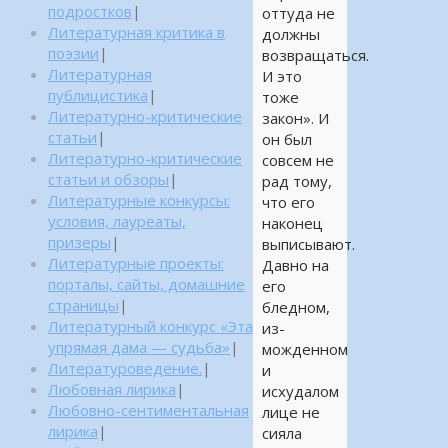
подростков
|
оттуда не
Литературная критика в
должны
поэзии
|
возвращаться.
Литературная
И это
публицистика
|
тоже
Литературно-критические
закон». И
статьи
|
он был
Литературно-критические
совсем не
статьи и обзоры
|
рад тому,
Литературные конкурсы:
что его
условия, лауреаты,
наконец
призеры
|
выписывают.
Литературные проекты:
Давно на
порталы, сайты, домашние
его
страницы
|
бледном,
Литературный конкурс «Эта
из-
упрямая дама — судьба»
|
можденном
Литературоведение.
|
и
Любовная лирика
|
исхудалом
Любовно-сентиментальная
лице не
лирика
|
сияла