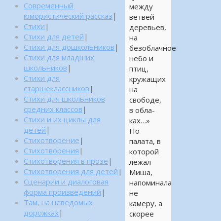
Современный
между
юмористический рассказ
|
ветвей
Стихи
|
деревьев,
Стихи для детей
|
на
Стихи для дошкольников
|
безоблачное
Стихи для младших
небо и
школьников
|
птиц,
Стихи для
кружащих
старшеклассников
|
на
Стихи для школьников
свободе,
средних классов
|
в обла-
Стихи и их циклы для
ках…»
детей
|
Но
Стихотворение
|
палата, в
Стихотворения
|
которой
Стихотворения в прозе
|
лежал
Стихотворения для детей
|
Миша,
Сценарии и диалоговая
напоминала
форма произведений
|
не
Там, на неведомых
камеру, а
дорожках
|
скорее