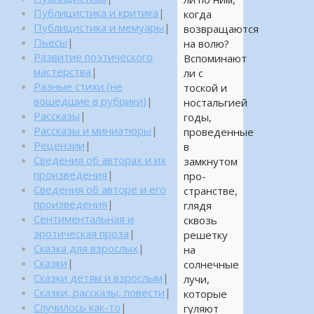
Публицистика и критика
|
когда
Публицистика и мемуары
|
возвращаются
Пьесы
|
на волю?
Развитие поэтического
Вспоминают
мастерства
|
ли с
Разные стихи (не
тоской и
вошедшие в рубрики)
|
ностальгией
Рассказы
|
годы,
Рассказы и миниатюры
|
проведенные
Рецензии
|
в
Сведения об авторах и их
замкнутом
произведения
|
про-
Сведения об авторе и его
странстве,
произведения
|
глядя
Сентиментальная и
сквозь
эротическая проза
|
решетку
Сказка для взрослых
|
на
Сказки
|
солнечные
Сказки детям и взрослым
|
лучи,
Сказки, рассказы, повести
|
которые
Случилось как-то
|
гуляют