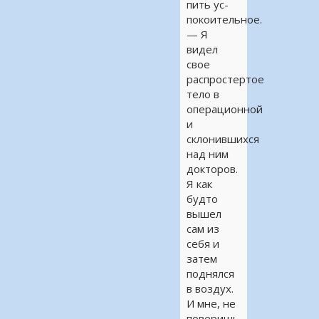
пить ус-
покоительное.
— Я
видел
свое
распростертое
тело в
операционной
и
склонившихся
над ним
докторов.
Я как
будто
вышел
сам из
себя и
затем
поднялся
в воздух.
И мне, не
поверишь,