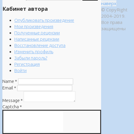
наверх
Кабинет автора
© CopyRight
2004-2019.
Опубликовать произведение
Все права
Мои произведения
защищены
Полученные рецензии
Написанные рецензии
Восстановление доступа
Изменить профиль
Забыли пароль?
Регистрация
Войти
Name
*
Email
*
Message
*
Captcha
*