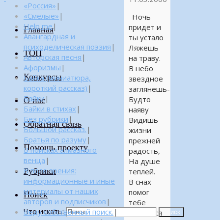
«Россия»
|
«Смелые»
|
Ночь
Help me
|
придет и
Главная
Авангардная и
ты устало
психоделическая поэзия
|
Ляжешь
ТОП
Авторская песня
|
на траву.
Афоризмы
|
В небо
Конкурсы
Байка (миниатюра,
звездное
короткий рассказ)
|
заглянешь-
Байки
|
Будто
О нас
Байки в стихах
|
наяву
Без рубрики
|
Видишь
Обратная связь
Большой рассказ.
|
жизни
Братья по разуму
|
прежней
Помощь проекту
В поисках алмазного
радость,
венца
|
На душе
Рубрики
В поле зрения:
теплей.
информационные и иные
В снах
материалы от наших
помог
Поиск
авторов и подписчиков
|
тебе
Что искать:
Веду собственный поиск.
|
забыться
Поиск