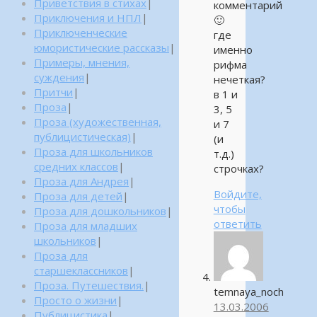
Приветствия в стихах
|
комментарий
Приключения и НПЛ
|
🙂
Приключенческие
где
юмористические рассказы
|
именно
Примеры, мнения,
рифма
суждения
|
нечеткая?
Притчи
|
в 1 и
Проза
|
3, 5
Проза (художественная,
и 7
публицистическая)
|
(и
Проза для школьников
т.д.)
средних классов
|
строчках?
Проза для Андрея
|
Войдите,
Проза для детей
|
чтобы
Проза для дошкольников
|
ответить
Проза для младших
школьников
|
Проза для
старшеклассников
|
Проза. Путешествия.
|
temnaya_noch
Просто о жизни
|
13.03.2006
Публицистика
|