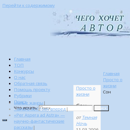
Перейти к содержимому
Главная
ТОП
Конкурсы
Главная
О нас
Просто о
Обратная связь
жизни
Просто о
Помощь проекту
Сон
жизни
Рубрики
Поиск
Малые жанры
|
Сон
Что искать:
…много лет тому вперед
|
Поиск
«Per Aspera ad Astra» —
от
Темная
научно-фантастические
Ночь
рассказы
|
11.03.2006