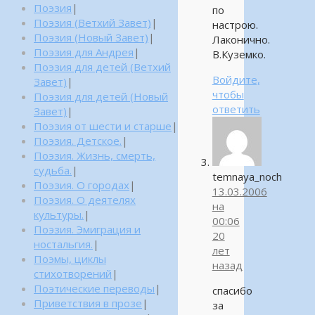
Поэзия
|
по
Поэзия (Ветхий Завет)
|
настрою.
Поэзия (Новый Завет)
|
Лаконично.
Поэзия для Андрея
|
В.Куземко.
Поэзия для детей (Ветхий
Войдите,
Завет)
|
чтобы
Поэзия для детей (Новый
ответить
Завет)
|
Поэзия от шести и старше
|
Поэзия. Детское.
|
Поэзия. Жизнь, смерть,
судьба.
|
temnaya_noch
Поэзия. О городах
|
13.03.2006
Поэзия. О деятелях
на
культуры.
|
00:06
Поэзия. Эмиграция и
20
ностальгия.
|
лет
Поэмы, циклы
назад
стихотворений
|
Поэтические переводы
|
спасибо
Приветствия в прозе
|
за