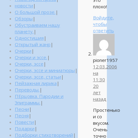
это
новости
|
плохо!
О большой прозе.
|
Войдите,
Обзоры
|
чтобы
Обустраиваем нашу
ответить
планету.
|
Одностишия
|
Открытый жанр
|
Очерки
|
Очерки и эссе.
|
pioner1957
Очерки, эссе
|
12.03.2006
Очерки, эссе и миниатюры
|
на
Очерки, эссе, статьи
|
11:30
Пейзажная лирика
|
20
Переводы.
|
лет
ПЕрцовка. Пародии и
назад
Эпиграммы.
|
Песни
|
Простенько
Песня
|
и со
Повести
|
вкусом.
Подарки
|
Очень
Подборки стихотворений
|
точно