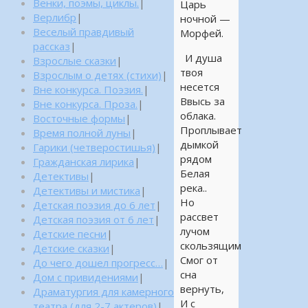
Венки, поэмы, циклы.
|
Царь
Верлибр
|
ночной —
Веселый правдивый
Морфей.
рассказ
|
И душа
Взрослые сказки
|
твоя
Взрослым о детях (стихи)
|
несется
Вне конкурса. Поэзия.
|
Ввысь за
Вне конкурса. Проза.
|
облака.
Восточные формы
|
Проплывает
Время полной луны
|
дымкой
Гарики (четверостишья)
|
рядом
Гражданская лирика
|
Белая
Детективы
|
река..
Детективы и мистика
|
Но
Детская поэзия до 6 лет
|
рассвет
Детская поэзия от 6 лет
|
лучом
Детские песни
|
скользящим
Детские сказки
|
Смог от
До чего дошел прогресс…
|
сна
Дом с привидениями
|
вернуть,
Драматургия для камерного
И с
театра (для 2-7 актеров)
|