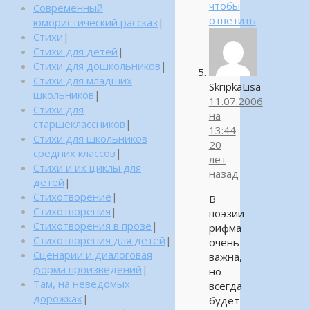
чтобы
Современный
ответить
юмористический рассказ
|
Стихи
|
Стихи для детей
|
Стихи для дошкольников
|
Стихи для младших
SkripkaLisa
школьников
|
11.07.2006
Стихи для
на
старшеклассников
|
13:44
Стихи для школьников
20
средних классов
|
лет
Стихи и их циклы для
назад
детей
|
Стихотворение
|
В
Стихотворения
|
поэзии
Стихотворения в прозе
|
рифма
Стихотворения для детей
|
очень
Сценарии и диалоговая
важна,
форма произведений
|
но
Там, на неведомых
всегда
дорожках
|
будет