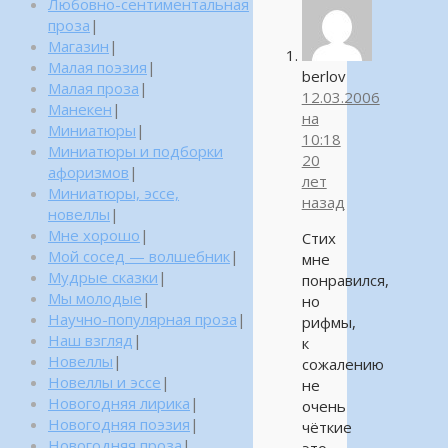
Любовно-сентиментальная
проза
|
Магазин
|
Малая поэзия
|
berlov
Малая проза
|
12.03.2006
Манекен
|
на
Миниатюры
|
10:18
Миниатюры и подборки
20
афоризмов
|
лет
Миниатюры, эссе,
назад
новеллы
|
Мне хорошо
|
Стих
Мой сосед — волшебник
|
мне
Мудрые сказки
|
понравился,
Мы молодые
|
но
Научно-популярная проза
|
рифмы,
Наш взгляд
|
к
Новеллы
|
сожалению
Новеллы и эссе
|
не
Новогодняя лирика
|
очень
Новогодняя поэзия
|
чёткие
Новогодняя проза
|