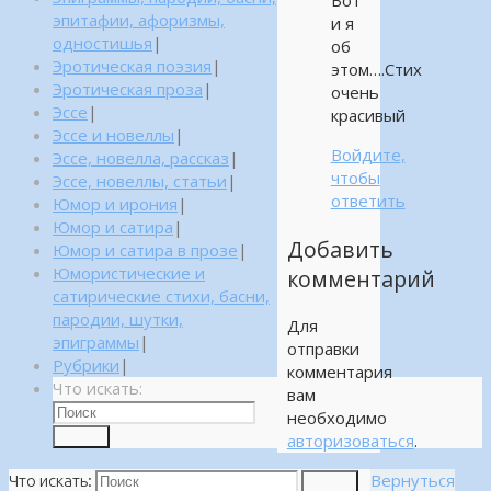
Вот
эпитафии, афоризмы,
и я
одностишья
|
об
Эротическая поэзия
|
этом….Стих
Эротическая проза
|
очень
Эссе
|
красивый
Эссе и новеллы
|
Войдите,
Эссе, новелла, рассказ
|
чтобы
Эссе, новеллы, статьи
|
ответить
Юмор и ирония
|
Юмор и сатира
|
Добавить
Юмор и сатира в прозе
|
Юмористические и
комментарий
сатирические стихи, басни,
пародии, шутки,
Для
эпиграммы
|
отправки
Рубрики
|
комментария
Что искать:
вам
необходимо
Поиск
авторизоваться
.
Вернуться
Что искать:
Поиск