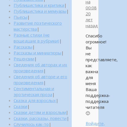
на
Публицистика и критика
|
00:08
Публицистика и мемуары
|
20
Пьесы
|
лет
Развитие поэтического
назад
мастерства
|
Разные стихи (не
Спасибо
вошедшие в рубрики)
|
огромное!
Рассказы
|
Вы
Рассказы и миниатюры
|
не
Рецензии
|
представляете,
Сведения об авторах и их
как
произведения
|
важна
Сведения об авторе и его
для
произведения
|
меня
Сентиментальная и
Ваша
эротическая проза
|
поддержка-
Сказка для взрослых
|
поддержка
Сказки
|
читателя
Сказки детям и взрослым
|
🙂
Сказки, рассказы, повести
|
Войдите,
Случилось как-то
|