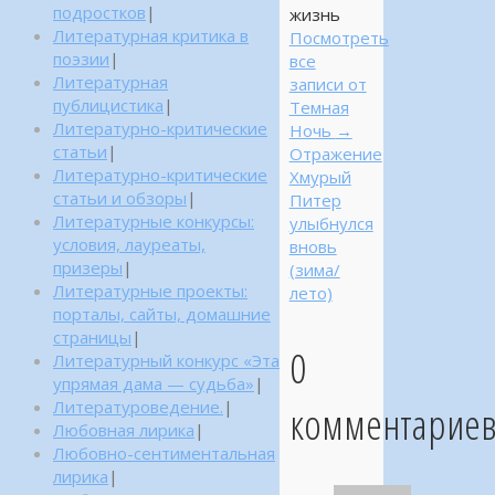
подростков
|
жизнь
Литературная критика в
Посмотреть
поэзии
|
все
Литературная
записи от
публицистика
|
Темная
Литературно-критические
Ночь
→
статьи
|
Отражение
Литературно-критические
Хмурый
статьи и обзоры
|
Питер
Литературные конкурсы:
улыбнулся
условия, лауреаты,
вновь
призеры
|
(зима/
Литературные проекты:
лето)
порталы, сайты, домашние
страницы
|
0
Литературный конкурс «Эта
упрямая дама — судьба»
|
комментарие
Литературоведение.
|
Любовная лирика
|
Любовно-сентиментальная
лирика
|