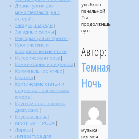
улыбкою
Драматургия для
печальной
моноспектакля (на 1
Ты
актера)
|
продолжишь
Загадки, шарады
|
путь…
Западные формы
|
Информация из прессы
|
Иронические и
Автор:
юмористические стихи
|
Историческая проза
|
Темная
Комментарии и рецензии
|
Криминальное чтиво
|
Критика
|
Ночь
Критические статьи и
рецензии с элементами
юмора
|
Круглый стол: заявляю
дискуссию.
|
Крупная проза
|
КРУПНАЯ ПРОЗА:
|
Лирика
|
музыка-
Литература для
вся моя