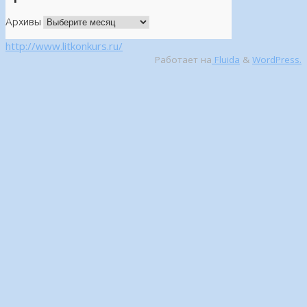
Архивы
http://www.litkonkurs.ru/
Работает на
Fluida
&
WordPress.