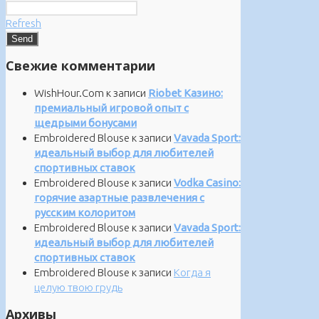
Refresh
Свежие комментарии
WishHour.Com
к записи
Riobet Казино:
премиальный игровой опыт с
щедрыми бонусами
Embroidered Blouse
к записи
Vavada Sport:
идеальный выбор для любителей
спортивных ставок
Embroidered Blouse
к записи
Vodka Casino:
горячие азартные развлечения с
русским колоритом
Embroidered Blouse
к записи
Vavada Sport:
идеальный выбор для любителей
спортивных ставок
Embroidered Blouse
к записи
Когда я
целую твою грудь
Архивы