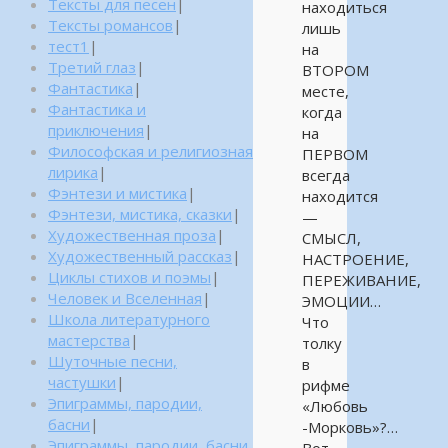
Тексты для песен
|
находиться
Тексты романсов
|
лишь
тест1
|
на
Третий глаз
|
ВТОРОМ
Фантастика
|
месте,
Фантастика и
когда
приключения
|
на
Философская и религиозная
ПЕРВОМ
лирика
|
всегда
Фэнтези и мистика
|
находится
Фэнтези, мистика, сказки
|
—
Художественная проза
|
СМЫСЛ,
Художественный рассказ
|
НАСТРОЕНИЕ,
Циклы стихов и поэмы
|
ПЕРЕЖИВАНИЕ,
Человек и Вселенная
|
ЭМОЦИИ…
Школа литературного
Что
мастерства
|
толку
Шуточные песни,
в
частушки
|
рифме
Эпиграммы, пародии,
«Любовь
басни
|
-Морковь»?…
Эпиграммы, пародии, басни,