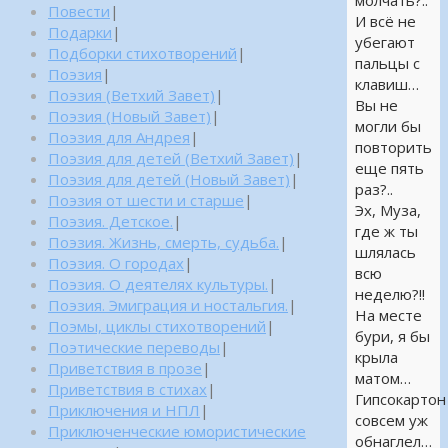
молчать?..
Повести
|
И всё не
Подарки
|
убегают
Подборки стихотворений
|
пальцы с
Поэзия
|
клавиш…
Поэзия (Ветхий Завет)
|
Вы не
Поэзия (Новый Завет)
|
могли бы
Поэзия для Андрея
|
повторить
Поэзия для детей (Ветхий Завет)
|
еще пять
Поэзия для детей (Новый Завет)
|
раз?..
Поэзия от шести и старше
|
Эх, Муза,
Поэзия. Детское.
|
где ж ты
Поэзия. Жизнь, смерть, судьба.
|
шлялась
Поэзия. О городах
|
всю
Поэзия. О деятелях культуры.
|
неделю?!!
Поэзия. Эмиграция и ностальгия.
|
На месте
Поэмы, циклы стихотворений
|
бури, я бы
Поэтические переводы
|
крыла
Приветствия в прозе
|
матом…
Приветствия в стихах
|
Гипсокартон
Приключения и НПЛ
|
совсем уж
Приключенческие юмористические
обнаглел…