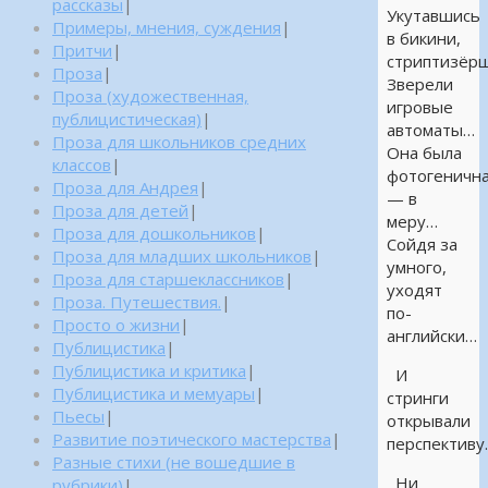
рассказы
|
Укутавшись
Примеры, мнения, суждения
|
в бикини,
Притчи
|
стриптизёр
Проза
|
Зверели
Проза (художественная,
игровые
публицистическая)
|
автоматы…
Проза для школьников средних
Она была
классов
|
фотогеничн
Проза для Андрея
|
— в
Проза для детей
|
меру…
Проза для дошкольников
|
Сойдя за
Проза для младших школьников
|
умного,
Проза для старшеклассников
|
уходят
Проза. Путешествия.
|
по-
Просто о жизни
|
английски…
Публицистика
|
Публицистика и критика
|
И
Публицистика и мемуары
|
стринги
Пьесы
|
открывали
Развитие поэтического мастерства
|
перспективу
Разные стихи (не вошедшие в
Ни
рубрики)
|