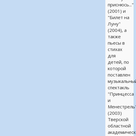
приснюсь..."
(2001) и
"Билет на
Луну"
(2004), а
также
пьесы в
стихах
для
детей, по
которой
поставлен
музыкальны
спектакль
"Принцесса
и
Менестрель
(2003)
Тверской
областной
академичес