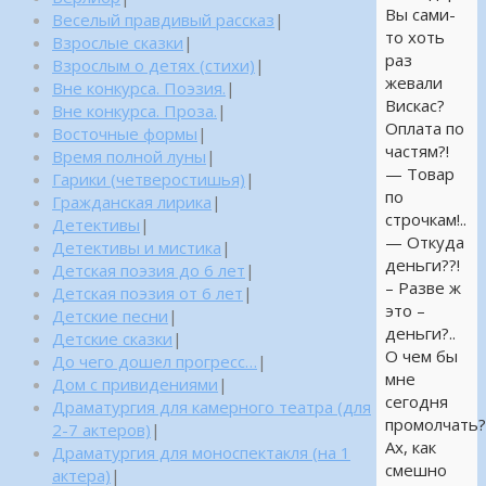
Вы сами-
Веселый правдивый рассказ
|
то хоть
Взрослые сказки
|
раз
Взрослым о детях (стихи)
|
жевали
Вне конкурса. Поэзия.
|
Вискас?
Вне конкурса. Проза.
|
Оплата по
Восточные формы
|
частям?!
Время полной луны
|
— Товар
Гарики (четверостишья)
|
по
Гражданская лирика
|
строчкам!..
Детективы
|
— Откуда
Детективы и мистика
|
деньги??!
Детская поэзия до 6 лет
|
– Разве ж
Детская поэзия от 6 лет
|
это –
Детские песни
|
деньги?..
Детские сказки
|
О чем бы
До чего дошел прогресс…
|
мне
Дом с привидениями
|
сегодня
Драматургия для камерного театра (для
промолчать?.
2-7 актеров)
|
Ах, как
Драматургия для моноспектакля (на 1
смешно
актера)
|