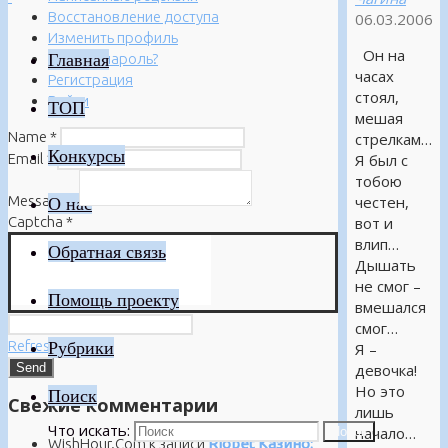
Восстановление доступа
06.03.2006
Изменить профиль
Он на
Главная
Забыли пароль?
часах
Регистрация
стоял,
Войти
ТОП
мешая
Name
*
стрелкам…
Конкурсы
Email
*
Я был с
тобою
Message
*
честен,
О нас
Captcha
*
вот и
влип…
Обратная связь
Дышать
не смог –
Помощь проекту
вмешался
смог…
Refresh
Рубрики
Я –
девочка!
Но это
Поиск
Свежие комментарии
лишь
Что искать:
начало…
Поиск
WishHour.Com
к записи
Riobet Казино: