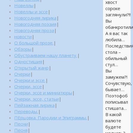
хвост
Новеллы
|
сороке
Новеллы и эссе
|
заглянули?!!
Новогодняя лирика
|
Вы
Новогодняя поэзия
|
обанкротили
Новогодняя проза
|
А я вас так
новости
|
любила…
О большой прозе.
|
Последстви
Обзоры
|
стола –
Обустраиваем нашу планету.
|
обильный
Одностишия
|
стул…
Открытый жанр
|
Вы
Очерки
|
замужем?!
Очерки и эссе.
|
Сочувствую,
Очерки, эссе
|
бывает…
Очерки, эссе и миниатюры
|
Поэтофоб
Очерки, эссе, статьи
|
пописывал
Пейзажная лирика
|
стишата…
Переводы.
|
В какой
ПЕрцовка. Пародии и Эпиграммы.
|
валюте
Песни
|
будете
Песня
|