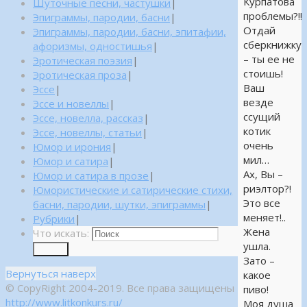
Курпатова
Шуточные песни, частушки
|
проблемы?!!
Эпиграммы, пародии, басни
|
Отдай
Эпиграммы, пародии, басни, эпитафии,
сберкнижку
афоризмы, одностишья
|
– ты ее не
Эротическая поэзия
|
стоишь!
Эротическая проза
|
Ваш
Эссе
|
везде
Эссе и новеллы
|
ссущий
Эссе, новелла, рассказ
|
котик
Эссе, новеллы, статьи
|
очень
Юмор и ирония
|
мил…
Юмор и сатира
|
Ах, Вы –
Юмор и сатира в прозе
|
риэлтор?!
Юмористические и сатирические стихи,
Это все
басни, пародии, шутки, эпиграммы
|
меняет!..
Рубрики
|
Жена
Что искать:
ушла.
Поиск
Зато –
Вернуться наверх
какое
© CopyRight 2004-2019. Все права защищены
пиво!
http://www.litkonkurs.ru/
Моя душа