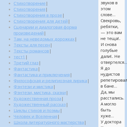
звуков в
Стихотворение
|
этом
Стихотворения
|
слове…
Стихотворения в прозе
|
Свекровь,
Стихотворения для детей
|
ребятки,
Сценарии и диалоговая форма
— это вам
произведений
|
не теща!..
Там, на неведомых дорожках
|
И снова
Тексты для песен
|
голубые
Тексты романсов
|
дали!.. Не
тест1
|
отвертелся
Третий глаз
|
Я до
Фантастика
|
нудистов
Фантастика и приключения
|
репетирова
Философская и религиозная лирика
|
в бане…
Фэнтези и мистика
|
Да, мы
Фэнтези, мистика, сказки
|
расстались.
Художественная проза
|
А могло
Художественный рассказ
|
быть
Циклы стихов и поэмы
|
хуже…
Человек и Вселенная
|
У доктора
Школа литературного мастерства
|