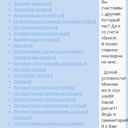
Вы
Загадки, шарады
|
счастливы
Западные формы
|
с другим!..
Информация из прессы
|
Который
Иронические и юмористические стихи
|
час? Да я
Историческая проза
|
со счета
Комментарии и рецензии
|
сбился!..
Криминальное чтиво
|
Я понял
Критика
|
главное:
Критические статьи и рецензии с
она верна
элементами юмора
|
не мне…
Круглый стол: заявляю дискуссию.
|
Крупная проза
|
Долой
КРУПНАЯ ПРОЗА:
|
условности!
Лирика
|
Мокнем
Литература для подростков
|
же в соус
Литературная критика в поэзии
|
хлеб!!!
Литературная публицистика
|
Какой
Литературно-критические статьи
|
расчет?
Литературно-критические статьи и
Ведь я
обзоры
|
гуманитарий!
Литературные конкурсы: условия,
Я к Вам