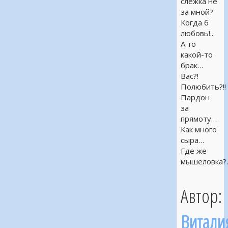
слежка не
за мной?
Когда б
любовь!..
А то
какой-то
брак…
Вас?!
Полюбить?!!
Пардон
за
прямоту…
Как много
сыра…
Где же
мышеловка?.
Автор:
Витали