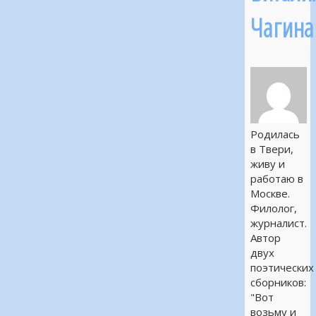
Чагина
Родилась
в Твери,
живу и
работаю в
Москве.
Филолог,
журналист.
Автор
двух
поэтических
сборников:
"Вот
возьму и