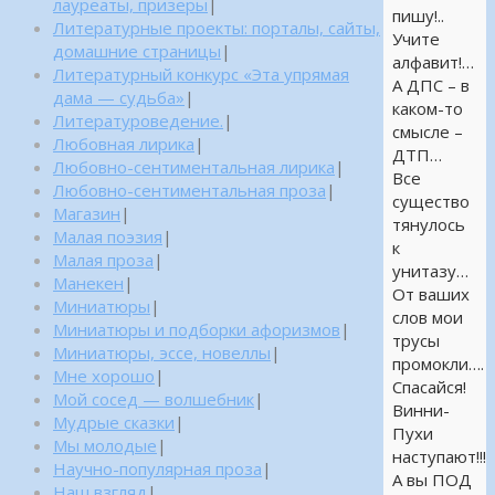
лауреаты, призеры
|
пишу!..
Литературные проекты: порталы, сайты,
Учите
домашние страницы
|
алфавит!…
Литературный конкурс «Эта упрямая
А ДПС – в
дама — судьба»
|
каком-то
Литературоведение.
|
смысле –
Любовная лирика
|
ДТП…
Любовно-сентиментальная лирика
|
Все
Любовно-сентиментальная проза
|
существо
Магазин
|
тянулось
Малая поэзия
|
к
Малая проза
|
унитазу…
Манекен
|
От ваших
Миниатюры
|
слов мои
Миниатюры и подборки афоризмов
|
трусы
Миниатюры, эссе, новеллы
|
промокли….
Мне хорошо
|
Спасайся!
Мой сосед — волшебник
|
Винни-
Мудрые сказки
|
Пухи
Мы молодые
|
наступают!!!
Научно-популярная проза
|
А вы ПОД
Наш взгляд
|