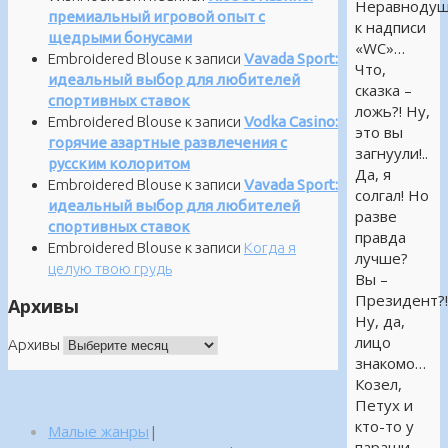
Неравноду
премиальный игровой опыт с
к надписи
щедрыми бонусами
«WC»…
Embroidered Blouse
к записи
Vavada Sport:
Что,
идеальный выбор для любителей
сказка –
спортивных ставок
ложь?! Ну,
Embroidered Blouse
к записи
Vodka Casino:
это вы
горячие азартные развлечения с
загнуули!..
русским колоритом
Да, я
Embroidered Blouse
к записи
Vavada Sport:
солгал! Но
идеальный выбор для любителей
разве
спортивных ставок
правда
Embroidered Blouse
к записи
Когда я
лучше?
целую твою грудь
Вы –
Президент?
Архивы
Ну, да,
лицо
Архивы
знакомо…
Козел,
Петух и
кто-то у
Малые жанры
|
параши…