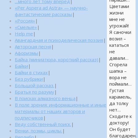
…много лет тому вперед
|
Цветами
«Per Aspera ad Astra» — научно-
жизни
фантастические рассказы
|
мне не
«Россия»
|
угрожай!
«Смелые»
|
Я саночки
Help me
|
возил –
Авангардная и психоделическая поэзия
|
кататься
Авторская песня
|
не
Афоризмы
|
давали…
Байка (миниатюра, короткий рассказ)
|
Сгорела
Байки
|
шапка –
Байки в стихах
|
вора не
Без рубрики
|
поймали…
Большой рассказ.
|
Густая
Братья по разуму
|
карамель,
В поисках алмазного венца
|
да толку
В поле зрения: информационные и иные
нет…
материалы от наших авторов и
Сходите к
подписчиков
|
доктору!
Веду собственный поиск.
|
Он будет
Венки, поэмы, циклы.
|
благодарен.
Верлибр
|