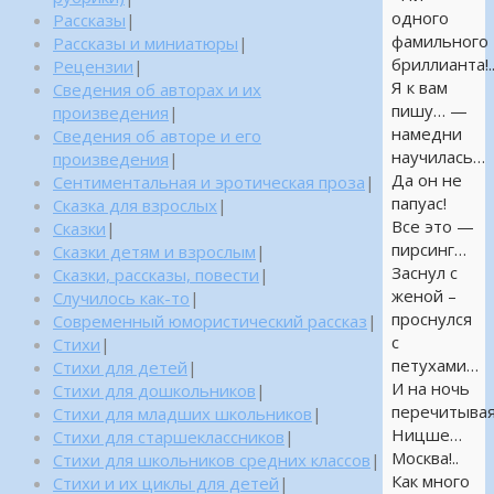
одного
Рассказы
|
фамильного
Рассказы и миниатюры
|
бриллианта!.
Рецензии
|
Я к вам
Сведения об авторах и их
пишу… —
произведения
|
намедни
Сведения об авторе и его
научилась…
произведения
|
Да он не
Сентиментальная и эротическая проза
|
папуас!
Сказка для взрослых
|
Все это —
Сказки
|
пирсинг…
Сказки детям и взрослым
|
Заснул с
Сказки, рассказы, повести
|
женой –
Случилось как-то
|
проснулся
Современный юмористический рассказ
|
с
Стихи
|
петухами…
Стихи для детей
|
И на ночь
Стихи для дошкольников
|
перечитыва
Стихи для младших школьников
|
Ницше…
Стихи для старшеклассников
|
Москва!..
Стихи для школьников средних классов
|
Как много
Стихи и их циклы для детей
|