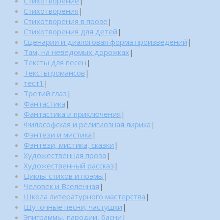
Стихотворение
|
Стихотворения
|
Стихотворения в прозе
|
Стихотворения для детей
|
Сценарии и диалоговая форма произведений
|
Там, на неведомых дорожках
|
Тексты для песен
|
Тексты романсов
|
тест1
|
Третий глаз
|
Фантастика
|
Фантастика и приключения
|
Философская и религиозная лирика
|
Фэнтези и мистика
|
Фэнтези, мистика, сказки
|
Художественная проза
|
Художественный рассказ
|
Циклы стихов и поэмы
|
Человек и Вселенная
|
Школа литературного мастерства
|
Шуточные песни, частушки
|
Эпиграммы, пародии, басни
|