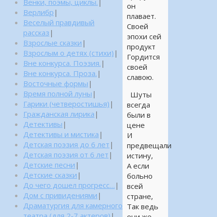
Венки, поэмы, циклы.
|
он
Верлибр
|
плавает.
Веселый правдивый
Своей
рассказ
|
эпохи сей
Взрослые сказки
|
продукт
Взрослым о детях (стихи)
|
Гордится
Вне конкурса. Поэзия.
|
своей
Вне конкурса. Проза.
|
славою.
Восточные формы
|
Время полной луны
|
Шуты
Гарики (четверостишья)
|
всегда
Гражданская лирика
|
были в
Детективы
|
цене
Детективы и мистика
|
И
Детская поэзия до 6 лет
|
предвещали
Детская поэзия от 6 лет
|
истину,
Детские песни
|
А если
Детские сказки
|
больно
До чего дошел прогресс…
|
всей
Дом с привидениями
|
стране,
Драматургия для камерного
Так ведь
театра (для 2-7 актеров)
|
они же