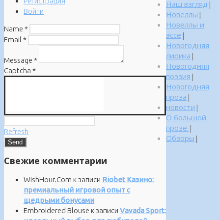
Регистрация
Наш взгляд
|
Войти
Новеллы
|
Новеллы и
Name
*
эссе
|
Email
*
Новогодняя
лирика
|
Message
*
Новогодняя
Captcha
*
поэзия
|
Новогодняя
проза
|
новости
|
О большой
прозе.
|
Refresh
Обзоры
|
Свежие комментарии
WishHour.Com
к записи
Riobet Казино:
премиальный игровой опыт с
щедрыми бонусами
Embroidered Blouse
к записи
Vavada Sport: