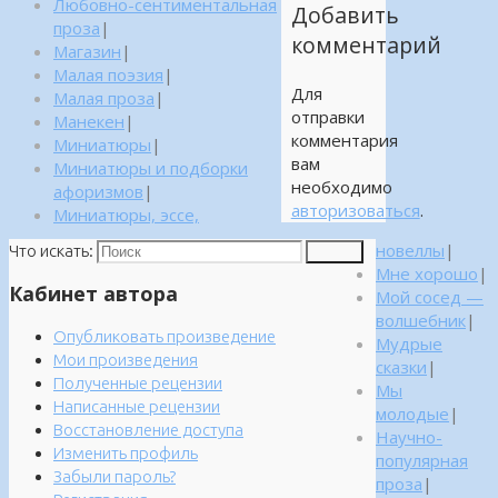
Любовно-сентиментальная
Добавить
проза
|
комментарий
Магазин
|
Малая поэзия
|
Для
Малая проза
|
отправки
Манекен
|
комментария
Миниатюры
|
вам
Миниатюры и подборки
необходимо
афоризмов
|
авторизоваться
.
Миниатюры, эссе,
новеллы
|
Что искать:
Поиск
Мне хорошо
|
Кабинет автора
Мой сосед —
волшебник
|
Опубликовать произведение
Мудрые
Мои произведения
сказки
|
Полученные рецензии
Мы
Написанные рецензии
молодые
|
Восстановление доступа
Научно-
Изменить профиль
популярная
Забыли пароль?
проза
|