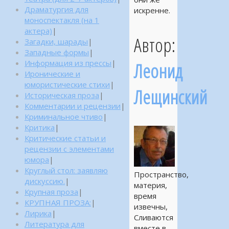
Драматургия для
искренне.
моноспектакля (на 1
актера)
|
Автор:
Загадки, шарады
|
Западные формы
|
Информация из прессы
|
Леонид
Иронические и
юмористические стихи
|
Лещинский
Историческая проза
|
Комментарии и рецензии
|
Криминальное чтиво
|
Критика
|
Критические статьи и
рецензии с элементами
юмора
|
Круглый стол: заявляю
Пространство,
дискуссию.
|
материя,
Крупная проза
|
время
КРУПНАЯ ПРОЗА:
|
извечны,
Лирика
|
Сливаются
Литература для
вместе в