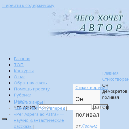
Перейти к содержимому
Главная
ТОП
Конкурсы
Главная
О нас
Стихотворе
Обратная связь
Он
Стихотворения
Помощь проекту
демократов
Рубрики
поливал
Он
Поиск
Малые жанры
|
демократов
Что искать:
…много лет тому вперед
|
Поиск
поливал
«Per Aspera ad Astra» —
научно-фантастические
от
Леонид
рассказы
|