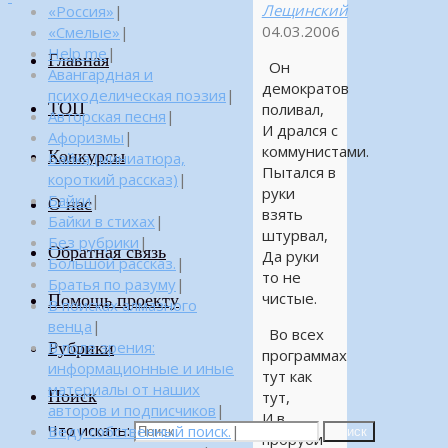
Лещинский
«Россия»
|
04.03.2006
«Смелые»
|
Help me
|
Главная
Он
Авангардная и
демократов
психоделическая поэзия
|
ТОП
поливал,
Авторская песня
|
И дрался с
Афоризмы
|
коммунистами.
Конкурсы
Байка (миниатюра,
Пытался в
короткий рассказ)
|
руки
Байки
|
О нас
взять
Байки в стихах
|
штурвал,
Без рубрики
|
Обратная связь
Да руки
Большой рассказ.
|
то не
Братья по разуму
|
чистые.
Помощь проекту
В поисках алмазного
венца
|
Во всех
Рубрики
В поле зрения:
программах
информационные и иные
тут как
материалы от наших
Поиск
тут,
авторов и подписчиков
|
И в
Что искать:
Веду собственный поиск.
|
Поиск
проруби