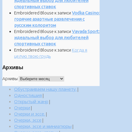
идеальный выбор для любителей
спортивных ставок
Embroidered Blouse
к записи
Vodka Casino:
горячие азартные развлечения с
русским колоритом
Embroidered Blouse
к записи
Vavada Sport:
идеальный выбор для любителей
спортивных ставок
Embroidered Blouse
к записи
Когда я
целую твою грудь
Архивы
Архивы
Обустраиваем нашу планету.
|
Одностишия
|
Открытый жанр
|
Очерки
|
Очерки и эссе.
|
Очерки, эссе
|
Очерки, эссе и миниатюры
|