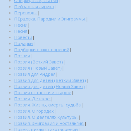
Очерки, эссе, статьи
|
Пейзажная лирика
|
Переводы.
|
ПЕрцовка. Пародии и Эпиграммы.
|
Песни
|
Песня
|
Повести
|
Подарки
|
Подборки стихотворений
|
Поэзия
|
Поэзия (Ветхий Завет)
|
Поэзия (Новый Завет)
|
Поэзия для Андрея
|
Поэзия для детей (Ветхий Завет)
|
Поэзия для детей (Новый Завет)
|
Поэзия от шести и старше
|
Поэзия. Детское.
|
Поэзия. Жизнь, смерть, судьба.
|
Поэзия. О городах
|
Поэзия. О деятелях культуры.
|
Поэзия. Эмиграция и ностальгия.
|
Поэмы, циклы стихотворений
|