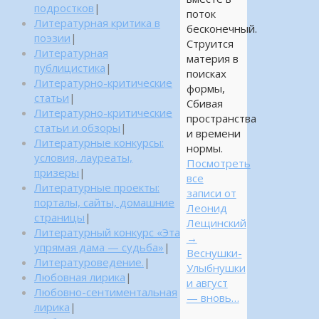
подростков
|
поток
Литературная критика в
бесконечный.
поэзии
|
Струится
Литературная
материя в
публицистика
|
поисках
Литературно-критические
формы,
статьи
|
Сбивая
Литературно-критические
пространства
статьи и обзоры
|
и времени
Литературные конкурсы:
нормы.
условия, лауреаты,
Посмотреть
призеры
|
все
Литературные проекты:
записи от
порталы, сайты, домашние
Леонид
страницы
|
Лещинский
Литературный конкурс «Эта
→
упрямая дама — судьба»
|
Веснушки-
Литературоведение.
|
Улыбнушки
Любовная лирика
|
и август
Любовно-сентиментальная
— вновь…
лирика
|