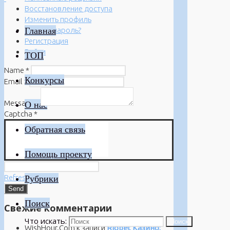
Восстановление доступа
Изменить профиль
Главная
Забыли пароль?
Регистрация
Войти
ТОП
Name
*
Конкурсы
Email
*
Message
*
О нас
Captcha
*
Обратная связь
Помощь проекту
Refresh
Рубрики
Поиск
Свежие комментарии
Что искать:
Поиск
WishHour.Com
к записи
Riobet Казино: