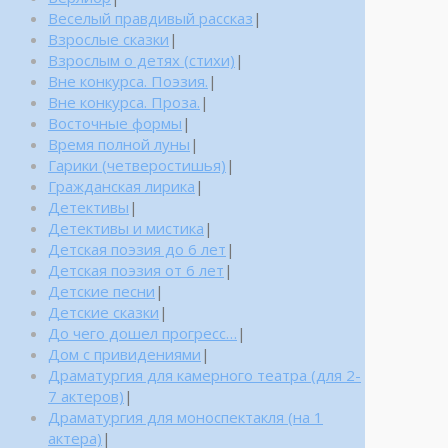
Веселый правдивый рассказ
|
Взрослые сказки
|
Взрослым о детях (стихи)
|
Вне конкурса. Поэзия.
|
Вне конкурса. Проза.
|
Восточные формы
|
Время полной луны
|
Гарики (четверостишья)
|
Гражданская лирика
|
Детективы
|
Детективы и мистика
|
Детская поэзия до 6 лет
|
Детская поэзия от 6 лет
|
Детские песни
|
Детские сказки
|
До чего дошел прогресс…
|
Дом с привидениями
|
Драматургия для камерного театра (для 2-
7 актеров)
|
Драматургия для моноспектакля (на 1
актера)
|