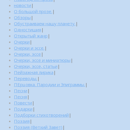
новости
|
О большой прозе.
|
Обзоры
|
Обустраиваем нашу планету.
|
Одностишия
|
Открытый жанр
|
Очерки
|
Очерки и эссе.
|
Очерки, эссе
|
Очерки, эссе и миниатюры
|
Очерки, эссе, статьи
|
Пейзажная лирика
|
Переводы.
|
ПЕрцовка. Пародии и Эпиграммы.
|
Песни
|
Песня
|
Повести
|
Подарки
|
Подборки стихотворений
|
Поэзия
|
Поэзия (Ветхий Завет)
|