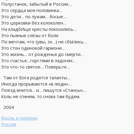
Полустанок, забытый в России…
Это сердца моя половинка…
Это дети… по лужам… босые….
Это церковки без колоколен…
На кладбИще кресты покосились…
Это пьяные слёзы от боли
По мечтам, что (увы, эх…) не сбЫлись…
Это стон одинокой гармони…
Это жизнь… от рожденья до смерти…
Это счастье…горстями в ладонях…
Это что-то святое… Поверьте…
Там от Бога родятся таланты…
Иногда прорываются «в люди»…
Поезд мчится… и… пишутся «Стансы»…
Коль не сгинем, то снова там будем.
2004
Вдоль и поперек
Россия