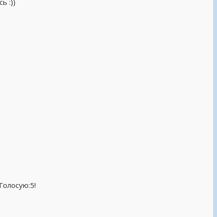
ь :))
Голосую:5!