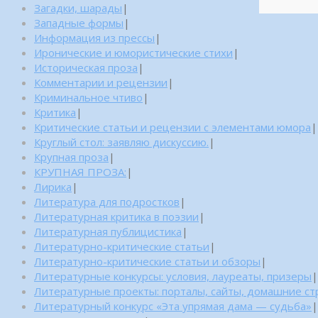
Загадки, шарады
|
Западные формы
|
Информация из прессы
|
Иронические и юмористические стихи
|
Историческая проза
|
Комментарии и рецензии
|
Криминальное чтиво
|
Критика
|
Критические статьи и рецензии с элементами юмора
|
Круглый стол: заявляю дискуссию.
|
Крупная проза
|
КРУПНАЯ ПРОЗА:
|
Лирика
|
Литература для подростков
|
Литературная критика в поэзии
|
Литературная публицистика
|
Литературно-критические статьи
|
Литературно-критические статьи и обзоры
|
Литературные конкурсы: условия, лауреаты, призеры
|
Литературные проекты: порталы, сайты, домашние с
Литературный конкурс «Эта упрямая дама — судьба»
|