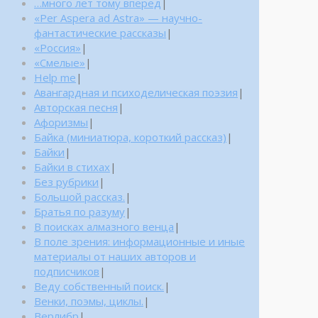
…много лет тому вперед
|
«Per Aspera ad Astra» — научно-
фантастические рассказы
|
«Россия»
|
«Смелые»
|
Help me
|
Авангардная и психоделическая поэзия
|
Авторская песня
|
Афоризмы
|
Байка (миниатюра, короткий рассказ)
|
Байки
|
Байки в стихах
|
Без рубрики
|
Большой рассказ.
|
Братья по разуму
|
В поисках алмазного венца
|
В поле зрения: информационные и иные
материалы от наших авторов и
подписчиков
|
Веду собственный поиск.
|
Венки, поэмы, циклы.
|
Верлибр
|