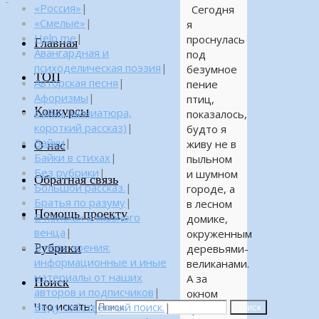
«Россия»
|
Сегодня
«Смелые»
|
я
Help me
|
проснулась
Главная
Авангардная и
под
психоделическая поэзия
|
безумное
ТОП
Авторская песня
|
пение
Афоризмы
|
птиц,
Конкурсы
Байка (миниатюра,
показалось,
короткий рассказ)
|
будто я
Байки
|
живу не в
О нас
Байки в стихах
|
пыльном
Без рубрики
|
и шумном
Обратная связь
Большой рассказ.
|
городе, а
Братья по разуму
|
в лесном
Помощь проекту
В поисках алмазного
домике,
венца
|
окруженным
Рубрики
В поле зрения:
деревьями-
информационные и иные
великанами.
материалы от наших
А за
Поиск
авторов и подписчиков
|
окном
Что искать:
Веду собственный поиск.
|
ярко
Поиск