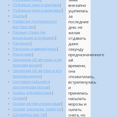
Публицистика и критика
|
внезапно
Публицистика и мемуары
|
уцепилась
Пьесы
|
за
Развитие поэтического
последние
мастерства
|
дни, не
Разные стихи (не
желая
вошедшие в рубрики)
|
отдавать
Рассказы
|
даже
Рассказы и миниатюры
|
секунду
Рецензии
|
предназначенного
Сведения об авторах и их
ей
произведения
|
времени,
Сведения об авторе и его
она
произведения
|
спохватилась,
Сентиментальная и
встрепенулась
эротическая проза
|
и
Сказка для взрослых
|
принялась
Сказки
|
насылать
Сказки детям и взрослым
|
морозы и
Сказки, рассказы, повести
|
сыпать
Случилось как-то
|
снега, но