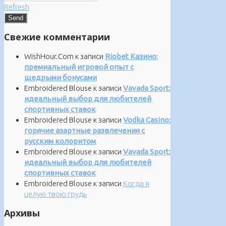
Refresh
Свежие комментарии
WishHour.Com
к записи
Riobet Казино:
премиальный игровой опыт с
щедрыми бонусами
Embroidered Blouse
к записи
Vavada Sport:
идеальный выбор для любителей
спортивных ставок
Embroidered Blouse
к записи
Vodka Casino:
горячие азартные развлечения с
русским колоритом
Embroidered Blouse
к записи
Vavada Sport:
идеальный выбор для любителей
спортивных ставок
Embroidered Blouse
к записи
Когда я
целую твою грудь
Архивы