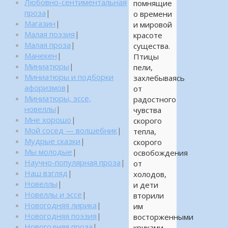
Любовно-сентиментальная
помнящие
проза
|
о времени
Магазин
|
и мировой
Малая поэзия
|
красоте
Малая проза
|
существа.
Манекен
|
Птицы
Миниатюры
|
пели,
Миниатюры и подборки
захлебываясь
афоризмов
|
от
Миниатюры, эссе,
радостного
новеллы
|
чувства
Мне хорошо
|
скорого
Мой сосед — волшебник
|
тепла,
Мудрые сказки
|
скорого
Мы молодые
|
освобождения
Научно-популярная проза
|
от
Наш взгляд
|
холодов,
Новеллы
|
и дети
Новеллы и эссе
|
вторили
Новогодняя лирика
|
им
Новогодняя поэзия
|
восторженными
Новогодняя проза
|
криками.