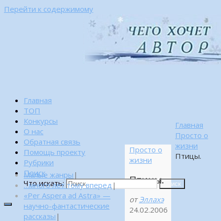
Перейти к содержимому
Главная
ТОП
Конкурсы
Главная
О нас
Просто о
Обратная связь
жизни
Просто о
Помощь проекту
Птицы.
жизни
Рубрики
Поиск
Малые жанры
|
Птицы.
Что искать:
…много лет тому вперед
|
Поиск
«Per Aspera ad Astra» —
от
Эллахэ
научно-фантастические
24.02.2006
рассказы
|