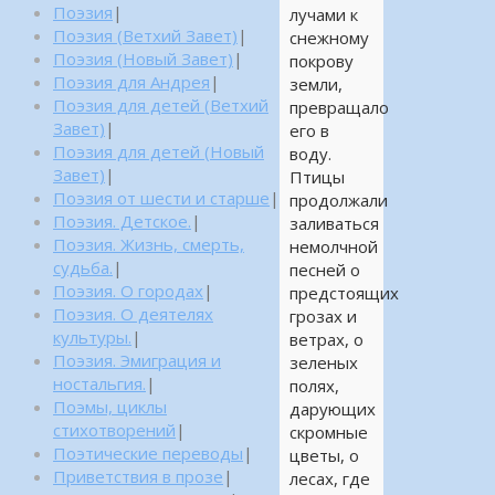
Поэзия
|
лучами к
Поэзия (Ветхий Завет)
|
снежному
Поэзия (Новый Завет)
|
покрову
Поэзия для Андрея
|
земли,
Поэзия для детей (Ветхий
превращало
Завет)
|
его в
Поэзия для детей (Новый
воду.
Завет)
|
Птицы
Поэзия от шести и старше
|
продолжали
Поэзия. Детское.
|
заливаться
Поэзия. Жизнь, смерть,
немолчной
судьба.
|
песней о
Поэзия. О городах
|
предстоящих
Поэзия. О деятелях
грозах и
культуры.
|
ветрах, о
Поэзия. Эмиграция и
зеленых
ностальгия.
|
полях,
Поэмы, циклы
дарующих
стихотворений
|
скромные
Поэтические переводы
|
цветы, о
Приветствия в прозе
|
лесах, где