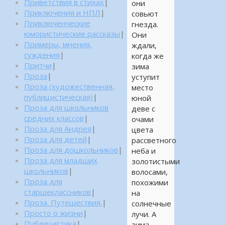
Приветствия в стихах
|
они
Приключения и НПЛ
|
совьют
Приключенческие
гнезда.
юмористические рассказы
|
Они
Примеры, мнения,
ждали,
суждения
|
когда же
Притчи
|
зима
Проза
|
уступит
Проза (художественная,
место
публицистическая)
|
юной
Проза для школьников
деве с
средних классов
|
очами
Проза для Андрея
|
цвета
Проза для детей
|
рассветного
Проза для дошкольников
|
неба и
Проза для младших
золотистыми
школьников
|
волосами,
Проза для
похожими
старшеклассников
|
на
Проза. Путешествия.
|
солнечные
Просто о жизни
|
лучи. А
Публицистика
|
зима