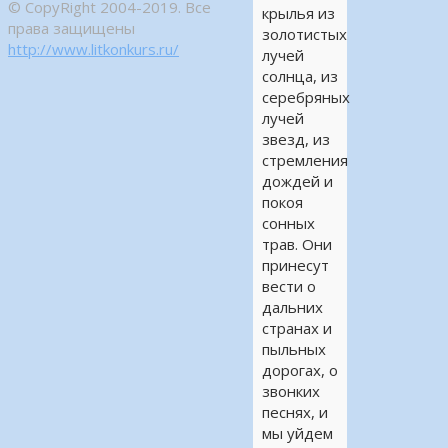
© CopyRight 2004-2019. Все
крылья из
права защищены
золотистых
http://www.litkonkurs.ru/
лучей
солнца, из
серебряных
лучей
звезд, из
стремления
дождей и
покоя
сонных
трав. Они
принесут
вести о
дальних
странах и
пыльных
дорогах, о
звонких
песнях, и
мы уйдем