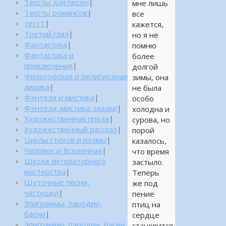
Тексты для песен
|
мне лишь
Тексты романсов
|
все
тест1
|
кажется,
Третий глаз
|
но я не
Фантастика
|
помню
Фантастика и
более
приключения
|
долгой
Философская и религиозная
зимы, она
лирика
|
не была
Фэнтези и мистика
|
особо
Фэнтези, мистика, сказки
|
холодна и
Художественная проза
|
сурова, но
Художественный рассказ
|
порой
Циклы стихов и поэмы
|
казалось,
Человек и Вселенная
|
что время
Школа литературного
застыло.
мастерства
|
Теперь
Шуточные песни,
же под
частушки
|
пение
Эпиграммы, пародии,
птиц на
басни
|
сердце
Эпиграммы, пародии, басни,
становится