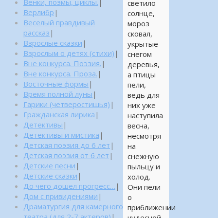
Венки, поэмы, циклы.
|
светило
Верлибр
|
солнце,
Веселый правдивый
мороз
рассказ
|
сковал,
Взрослые сказки
|
укрытые
Взрослым о детях (стихи)
|
снегом
Вне конкурса. Поэзия.
|
деревья,
Вне конкурса. Проза.
|
а птицы
Восточные формы
|
пели,
Время полной луны
|
ведь для
Гарики (четверостишья)
|
них уже
Гражданская лирика
|
наступила
Детективы
|
весна,
Детективы и мистика
|
несмотря
Детская поэзия до 6 лет
|
на
Детская поэзия от 6 лет
|
снежную
Детские песни
|
пыльцу и
Детские сказки
|
холод.
До чего дошел прогресс…
|
Они пели
Дом с привидениями
|
о
Драматургия для камерного
приближении
театра (для 2-7 актеров)
|
чудесной