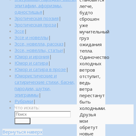
эпитафии, афоризмы,
легче,
одностишья
|
будто
Эротическая поэзия
|
сброшен
Эротическая проза
|
уже
Эссе
|
мучительный
Эссе и новеллы
|
груз
Эссе, новелла, рассказ
|
ожидания
Эссе, новеллы, статьи
|
тепла.
Юмор и ирония
|
Одиночество
Юмор и сатира
|
холодных
Юмор и сатира в прозе
|
ветров
Юмористические и
отступит,
сатирические стихи, басни,
ведь
пародии, шутки,
ветра
эпиграммы
|
перестанут
Рубрики
|
быть
Что искать:
холодными.
Друзья
мои
Поиск
обретут
Вернуться наверх
новые