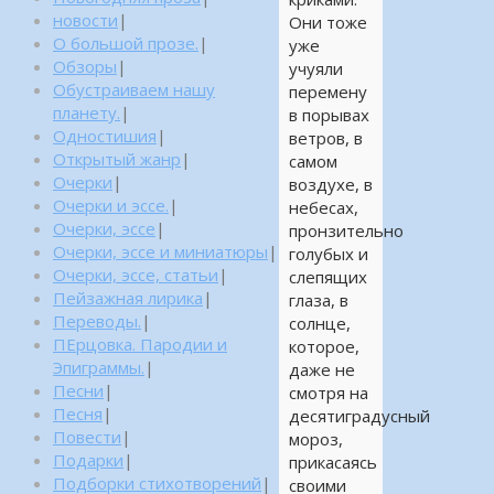
новости
|
Они тоже
О большой прозе.
|
уже
Обзоры
|
учуяли
Обустраиваем нашу
перемену
планету.
|
в порывах
Одностишия
|
ветров, в
Открытый жанр
|
самом
Очерки
|
воздухе, в
Очерки и эссе.
|
небесах,
Очерки, эссе
|
пронзительно
Очерки, эссе и миниатюры
|
голубых и
Очерки, эссе, статьи
|
слепящих
Пейзажная лирика
|
глаза, в
Переводы.
|
солнце,
ПЕрцовка. Пародии и
которое,
Эпиграммы.
|
даже не
Песни
|
смотря на
Песня
|
десятиградусный
Повести
|
мороз,
Подарки
|
прикасаясь
Подборки стихотворений
|
своими