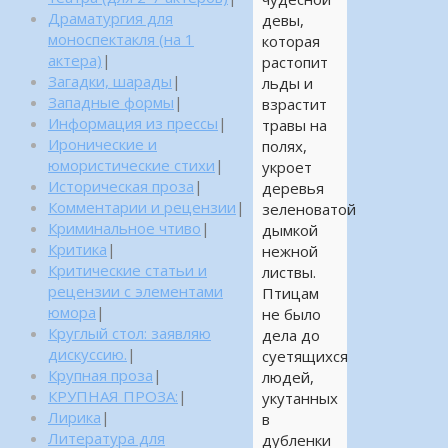
Драматургия для
девы,
моноспектакля (на 1
которая
актера)
|
растопит
Загадки, шарады
|
льды и
Западные формы
|
взрастит
Информация из прессы
|
травы на
Иронические и
полях,
юмористические стихи
|
укроет
Историческая проза
|
деревья
Комментарии и рецензии
|
зеленоватой
Криминальное чтиво
|
дымкой
Критика
|
нежной
Критические статьи и
листвы.
рецензии с элементами
Птицам
юмора
|
не было
Круглый стол: заявляю
дела до
дискуссию.
|
суетящихся
Крупная проза
|
людей,
КРУПНАЯ ПРОЗА:
|
укутанных
Лирика
|
в
Литература для
дубленки