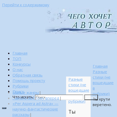
Перейти к содержимому
Главная
ТОП
Конкурсы
Главная
О нас
Разные
Обратная связь
стихи (не
Разные
Помощь проекту
вошедшие
стихи (не
Рубрики
в
вошедшие
Поиск
Малые жанры
|
рубрики)
в
Что искать:
…много лет тому вперед
|
Поиск
Ты крути
рубрики)
«Per Aspera ad Astra» —
веретено.
научно-фантастические
Ты
рассказы
|