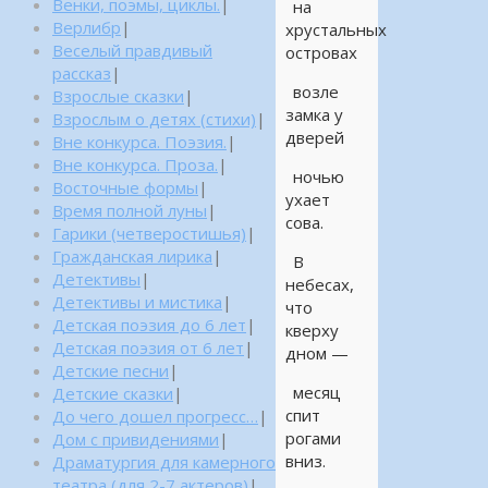
Венки, поэмы, циклы.
|
на
Верлибр
|
хрустальных
Веселый правдивый
островах
рассказ
|
возле
Взрослые сказки
|
замка у
Взрослым о детях (стихи)
|
дверей
Вне конкурса. Поэзия.
|
Вне конкурса. Проза.
|
ночью
Восточные формы
|
ухает
Время полной луны
|
сова.
Гарики (четверостишья)
|
Гражданская лирика
|
В
Детективы
|
небесах,
Детективы и мистика
|
что
Детская поэзия до 6 лет
|
кверху
Детская поэзия от 6 лет
|
дном —
Детские песни
|
месяц
Детские сказки
|
спит
До чего дошел прогресс…
|
рогами
Дом с привидениями
|
вниз.
Драматургия для камерного
театра (для 2-7 актеров)
|