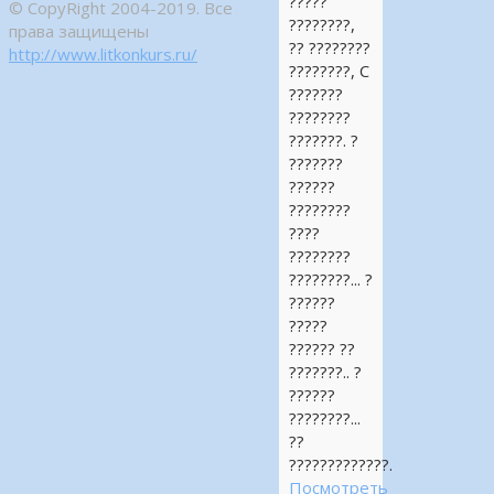
?????
© CopyRight 2004-2019. Все
????????,
права защищены
?? ????????
http://www.litkonkurs.ru/
????????, C
???????
????????
???????. ?
???????
??????
????????
????
????????
????????... ?
??????
?????
?????? ??
???????.. ?
??????
????????...
??
?????????????.
Посмотреть