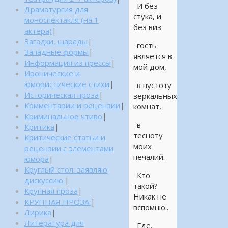
И без
Драматургия для
стука, и
моноспектакля (на 1
без виз
актера)
|
Загадки, шарады
|
гость
Западные формы
|
является в
Информация из прессы
|
мой дом,
Иронические и
юмористические стихи
|
в пустоту
Историческая проза
|
зеркальных
Комментарии и рецензии
|
комнат,
Криминальное чтиво
|
в
Критика
|
тесноту
Критические статьи и
моих
рецензии с элементами
печалий.
юмора
|
Круглый стол: заявляю
Кто
дискуссию.
|
такой?
Крупная проза
|
Никак не
КРУПНАЯ ПРОЗА:
|
вспомню..
Лирика
|
Литература для
Где,