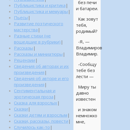
без печи
Публицистика и критика
|
и батареи.
Публицистика и мемуары
|
Пьесы
|
Как зовут
Развитие поэтического
тебя,
мастерства
|
родимый?
Разные стихи (не
-Я, —
вошедшие в рубрики)
|
Владимиров
Рассказы
|
Владимир.
Рассказы и миниатюры
|
Рецензии
|
-Сообщу
Сведения об авторах и их
тебе без
произведения
|
лести —
Сведения об авторе и его
произведения
|
Миру ты
Сентиментальная и
давно
эротическая проза
|
известен
Сказка для взрослых
|
Сказки
|
и знаком
Сказки детям и взрослым
|
немножко
Сказки, рассказы, повести
|
мне,
Случилось как-то
|