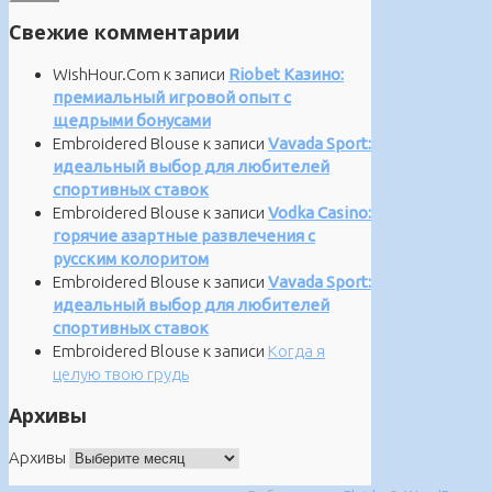
Свежие комментарии
WishHour.Com
к записи
Riobet Казино:
премиальный игровой опыт с
щедрыми бонусами
Embroidered Blouse
к записи
Vavada Sport:
идеальный выбор для любителей
спортивных ставок
Embroidered Blouse
к записи
Vodka Casino:
горячие азартные развлечения с
русским колоритом
Embroidered Blouse
к записи
Vavada Sport:
идеальный выбор для любителей
спортивных ставок
Embroidered Blouse
к записи
Когда я
целую твою грудь
Архивы
Архивы