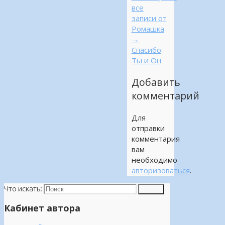
все
записи от
Ромашка
→
Спасибо
Ты и Он
Добавить
комментарий
Для
отправки
комментария
вам
необходимо
авторизоваться
.
Что искать:
Поиск
Кабинет автора