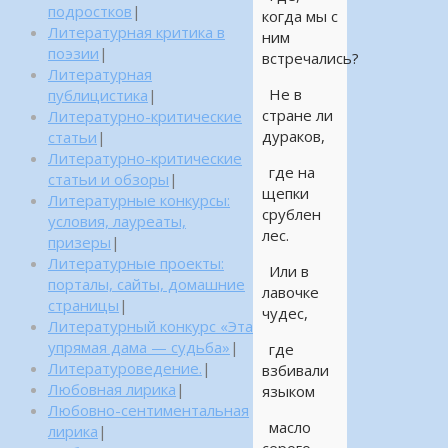
подростков
|
когда мы с
Литературная критика в
ним
поэзии
|
встречались?
Литературная
Не в
публицистика
|
стране ли
Литературно-критические
дураков,
статьи
|
Литературно-критические
где на
статьи и обзоры
|
щепки
Литературные конкурсы:
срублен
условия, лауреаты,
лес.
призеры
|
Литературные проекты:
Или в
порталы, сайты, домашние
лавочке
страницы
|
чудес,
Литературный конкурс «Эта
упрямая дама — судьба»
|
где
Литературоведение.
|
взбивали
Любовная лирика
|
языком
Любовно-сентиментальная
масло
лирика
|