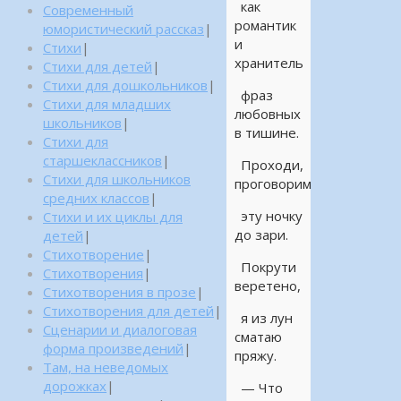
как
Современный
романтик
юмористический рассказ
|
и
Стихи
|
хранитель
Стихи для детей
|
Стихи для дошкольников
|
фраз
Стихи для младших
любовных
школьников
|
в тишине.
Стихи для
старшеклассников
|
Проходи,
Стихи для школьников
проговорим
средних классов
|
эту ночку
Стихи и их циклы для
до зари.
детей
|
Стихотворение
|
Покрути
Стихотворения
|
веретено,
Стихотворения в прозе
|
Стихотворения для детей
|
я из лун
Сценарии и диалоговая
сматаю
форма произведений
|
пряжу.
Там, на неведомых
дорожках
|
— Что