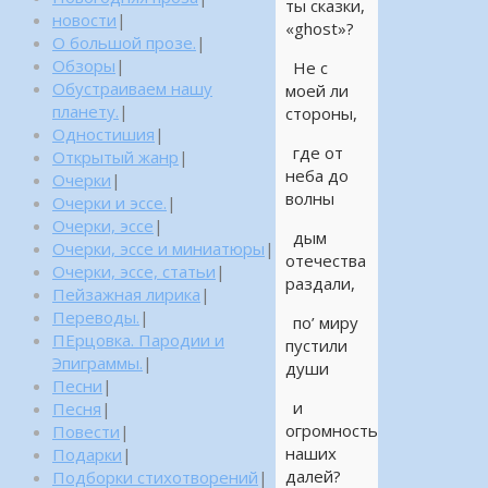
ты сказки,
новости
|
«ghost»?
О большой прозе.
|
Обзоры
|
Не с
Обустраиваем нашу
моей ли
планету.
|
стороны,
Одностишия
|
где от
Открытый жанр
|
неба до
Очерки
|
волны
Очерки и эссе.
|
Очерки, эссе
|
дым
Очерки, эссе и миниатюры
|
отечества
Очерки, эссе, статьи
|
раздали,
Пейзажная лирика
|
Переводы.
|
по’ миру
ПЕрцовка. Пародии и
пустили
Эпиграммы.
|
души
Песни
|
и
Песня
|
огромность
Повести
|
наших
Подарки
|
далей?
Подборки стихотворений
|