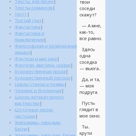
Тексты для песен
|
твои
Тексты романсов
|
соседи
тест1
|
скажут?
Третий глаз
|
— А мне,
Фантастика
|
как-то,
Фантастика и
все равно.
приключения
|
Философская и религиозная
Здесь
лирика
|
одна
Фэнтези и мистика
|
соседка
Фэнтези, мистика, сказки
|
— вьюга..
Художественная проза
|
Художественный рассказ
|
Да, и та,
Циклы стихов и поэмы
|
— моя
Человек и Вселенная
|
подруга.
Школа литературного
Пусть
мастерства
|
глядит в
Шуточные песни,
мое окно.
частушки
|
Эпиграммы, пародии,
Ты..
басни
|
крути
Эпиграммы, пародии, басни,