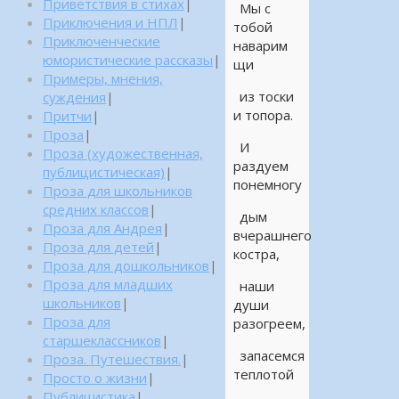
Приветствия в стихах
|
Мы с
Приключения и НПЛ
|
тобой
Приключенческие
наварим
юмористические рассказы
|
щи
Примеры, мнения,
из тоски
суждения
|
и топора.
Притчи
|
Проза
|
И
Проза (художественная,
раздуем
публицистическая)
|
понемногу
Проза для школьников
средних классов
|
дым
Проза для Андрея
|
вчерашнего
Проза для детей
|
костра,
Проза для дошкольников
|
Проза для младших
наши
школьников
|
души
Проза для
разогреем,
старшеклассников
|
запасемся
Проза. Путешествия.
|
теплотой
Просто о жизни
|
Публицистика
|