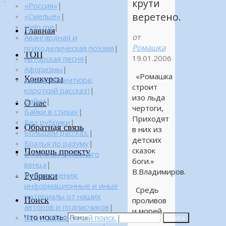
крути
«Россия»
|
веретено.
«Смелые»
|
Help me
|
Главная
от
Авангардная и
Ромашка
психоделическая поэзия
|
ТОП
19.01.2006
Авторская песня
|
Афоризмы
|
«Ромашка
Конкурсы
Байка (миниатюра,
строит
короткий рассказ)
|
изо льда
Байки
|
О нас
чертоги,
Байки в стихах
|
Приходят
Без рубрики
|
Обратная связь
в них из
Большой рассказ.
|
детских
Братья по разуму
|
сказок
Помощь проекту
В поисках алмазного
боги.»
венца
|
В.Владимиров.
Рубрики
В поле зрения:
информационные и иные
Средь
материалы от наших
Поиск
проливов
авторов и подписчиков
|
и морей
Что искать:
Веду собственный поиск.
|
Поиск