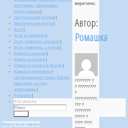
веретено.
эпитафии, афоризмы,
одностишья
|
Эротическая поэзия
|
Автор:
Эротическая проза
|
Эссе
|
Ромашка
Эссе и новеллы
|
Эссе, новелла, рассказ
|
Эссе, новеллы, статьи
|
Юмор и ирония
|
Юмор и сатира
|
Юмор и сатира в прозе
|
Юмористические и
сатирические стихи, басни,
???????? ?
пародии, шутки,
? ?????????
эпиграммы
|
?
Рубрики
|
???????????,
Что искать:
??? ?
????????
Поиск
????? ?
???? ????.
Вернуться наверх