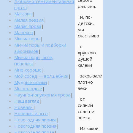
серого
Любовно-сентиментальная
разлива.
проза
|
Магазин
|
И, по-
Малая поэзия
|
детски,
Малая проза
|
мы
Манекен
|
счастливо
Миниатюры
|
Миниатюры и подборки
с
афоризмов
|
хрупкою
Миниатюры, эссе,
душой
новеллы
|
калеки
Мне хорошо
|
закрывали
Мой сосед — волшебник
|
плотно
Мудрые сказки
|
веки
Мы молодые
|
Научно-популярная проза
|
от
Наш взгляд
|
сияний
Новеллы
|
солнц и
Новеллы и эссе
|
звезд.
Новогодняя лирика
|
Новогодняя поэзия
|
Из какой
Новогодняя проза
|