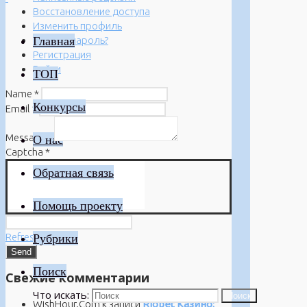
Восстановление доступа
Изменить профиль
Главная
Забыли пароль?
Регистрация
Войти
ТОП
Name
*
Конкурсы
Email
*
Message
*
О нас
Captcha
*
Обратная связь
Помощь проекту
Refresh
Рубрики
Поиск
Свежие комментарии
Что искать:
Поиск
WishHour.Com
к записи
Riobet Казино: