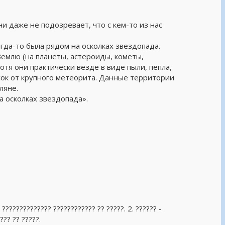
ни даже не подозревает, что с кем-то из нас
гда-то была рядом на осколках звездопада.
Землю (на планеты, астероиды, кометы,
отя они практически везде в виде пыли, пепла,
есок от крупного метеорита. Данные территории
ляне.
а осколках звездопада».
. ?????????????? ???????????? ?? ?????. 2. ?????? -
??? ?? ?????.