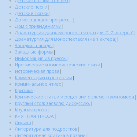
Детская поэзия от 6 лет
|
Детские песни
|
Детские сказки
|
До чего дошел прогресс…
|
Дом с привидениями
|
Драматургия для камерного театра (для 2-7 актеров)
|
Драматургия для моноспектакля (на 1 актера)
|
Загадки, шарады
|
Западные формы
|
Информация из прессы
|
Иронические и юмористические стихи
|
Историческая проза
|
Комментарии и рецензии
|
Криминальное чтиво
|
Критика
|
Критические статьи и рецензии с элементами юмора
|
Круглый стол: заявляю дискуссию.
|
Крупная проза
|
КРУПНАЯ ПРОЗА:
|
Лирика
|
Литература для подростков
|
Литературная критика в поэзии
|