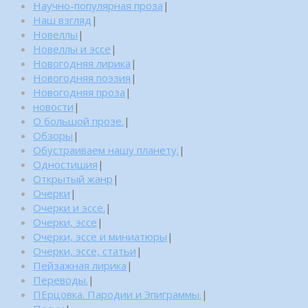
Научно-популярная проза
|
Наш взгляд
|
Новеллы
|
Новеллы и эссе
|
Новогодняя лирика
|
Новогодняя поэзия
|
Новогодняя проза
|
новости
|
О большой прозе.
|
Обзоры
|
Обустраиваем нашу планету.
|
Одностишия
|
Открытый жанр
|
Очерки
|
Очерки и эссе.
|
Очерки, эссе
|
Очерки, эссе и миниатюры
|
Очерки, эссе, статьи
|
Пейзажная лирика
|
Переводы.
|
ПЕрцовка. Пародии и Эпиграммы.
|