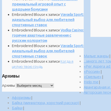
премиальный игровой опыт с
щедрыми бонусами
Embroidered Blouse
к записи
Vavada Sport:
идеальный выбор для любителей
спортивных ставок
Embroidered Blouse
к записи
Vodka Casino:
горячие азартные развлечения с
русским колоритом
Embroidered Blouse
к записи
Vavada Sport:
идеальный выбор для любителей
Малые жанры
|
спортивных ставок
…много лет то
Embroidered Blouse
к записи
Когда я
«Per Aspera ad
целую твою грудь
«Россия»
|
Архивы
«Смелые»
|
Help me
|
Архивы
Авангардная и
Авторская пес
Афоризмы
|
Байка (миниатюра, короткий рассказ)
|
Байки
|