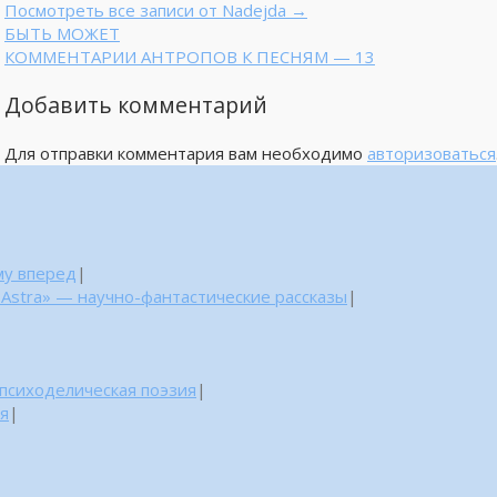
Посмотреть все записи от Nadejda
→
БЫТЬ МОЖЕТ
КОММЕНТАРИИ АНТРОПОВ К ПЕСНЯМ — 13
Добавить комментарий
Для отправки комментария вам необходимо
авторизоваться
му вперед
|
 Astra» — научно-фантастические рассказы
|
 психоделическая поэзия
|
ня
|