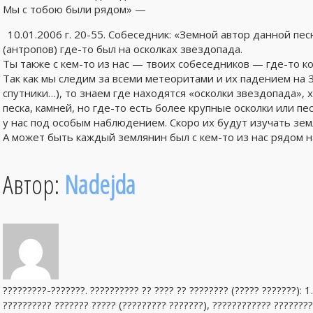
Мы с тобою были рядом» —
10.01.2006 г. 20-55. Собеседник: «Земной автор данной пес
(антропов) где-то был на осколках звездопада.
Ты также с кем-то из нас — твоих собеседников — где-то ко
Так как мы следим за всеми метеоритами и их падением на 
спутники…), то знаем где находятся «осколки звездопада», х
песка, камней, но где-то есть более крупные осколки или п
у нас под особым наблюдением. Скоро их будут изучать зем
А может быть каждый землянин был с кем-то из нас рядом н
Автор:
Nadejda
?????????-???????. ?????????? ?? ???? ?? ???????? (????? ???????): 1
?????????? ??????? ????? (????????? ???????), ???????????? ????????