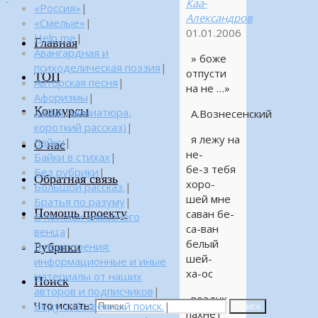
Каа-
«Россия»
|
Александров
«Смелые»
|
01.01.2006
Help me
|
Главная
Авангардная и
» боже
психоделическая поэзия
|
отпусти
ТОП
Авторская песня
|
на не …»
Афоризмы
|
Конкурсы
Байка (миниатюра,
А.Вознесенский
короткий рассказ)
|
я лежу на
Байки
|
О нас
не-
Байки в стихах
|
бе-з тебя
Без рубрики
|
Обратная связь
хоро-
Большой рассказ.
|
шей мне
Братья по разуму
|
Помощь проекту
саван бе-
В поисках алмазного
са-ван
венца
|
белый
Рубрики
В поле зрения:
шей-
информационные и иные
ха-ос
материалы от наших
Поиск
авторов и подписчиков
|
воздух
Что искать:
Веду собственный поиск.
|
Поиск
пахнет