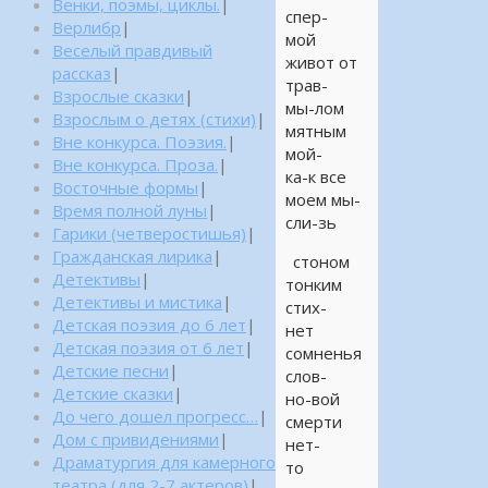
Венки, поэмы, циклы.
|
спер-
Верлибр
|
мой
Веселый правдивый
живот от
рассказ
|
трав-
Взрослые сказки
|
мы-лом
Взрослым о детях (стихи)
|
мятным
Вне конкурса. Поэзия.
|
мой-
Вне конкурса. Проза.
|
ка-к все
Восточные формы
|
моем мы-
Время полной луны
|
сли-зь
Гарики (четверостишья)
|
Гражданская лирика
|
стоном
Детективы
|
тонким
Детективы и мистика
|
стих-
Детская поэзия до 6 лет
|
нет
Детская поэзия от 6 лет
|
сомненья
Детские песни
|
слов-
Детские сказки
|
но-вой
До чего дошел прогресс…
|
смерти
Дом с привидениями
|
нет-
Драматургия для камерного
то
театра (для 2-7 актеров)
|