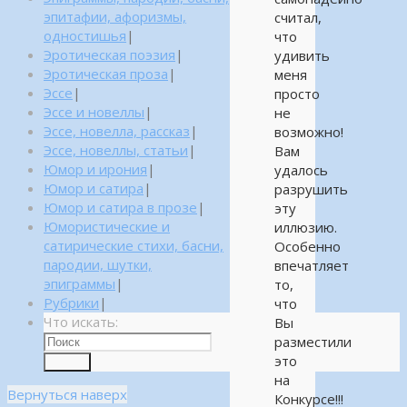
эпитафии, афоризмы,
считал,
одностишья
|
что
Эротическая поэзия
|
удивить
Эротическая проза
|
меня
Эссе
|
просто
Эссе и новеллы
|
не
Эссе, новелла, рассказ
|
возможно!
Эссе, новеллы, статьи
|
Вам
Юмор и ирония
|
удалось
Юмор и сатира
|
разрушить
Юмор и сатира в прозе
|
эту
Юмористические и
иллюзию.
сатирические стихи, басни,
Особенно
пародии, шутки,
впечатляет
эпиграммы
|
то,
Рубрики
|
что
Что искать:
Вы
разместили
это
Поиск
на
Вернуться наверх
Конкурсе!!!