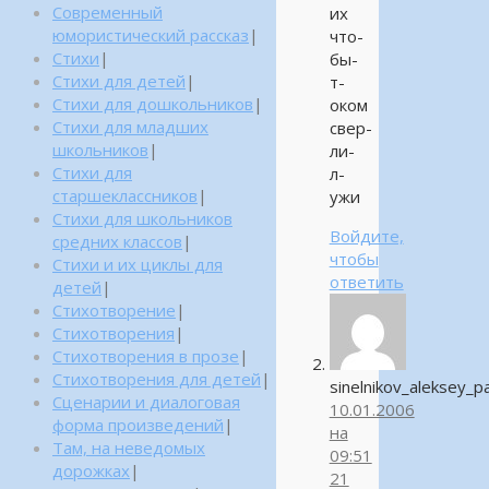
Современный
их
юмористический рассказ
|
что-
Стихи
|
бы-
Стихи для детей
|
т-
Стихи для дошкольников
|
оком
Стихи для младших
свер-
школьников
|
ли-
Стихи для
л-
старшеклассников
|
ужи
Стихи для школьников
Войдите,
средних классов
|
чтобы
Стихи и их циклы для
ответить
детей
|
Стихотворение
|
Стихотворения
|
Стихотворения в прозе
|
Стихотворения для детей
|
sinelnikov_aleksey_p
Сценарии и диалоговая
10.01.2006
форма произведений
|
на
Там, на неведомых
09:51
дорожках
|
21