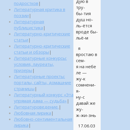
дую в
подростков
|
тру-
Литературная критика в
бы-тия
поэзии
|
душ но-
Литературная
ль-ётся
публицистика
|
вроде бы-
Литературно-критические
льё-м
статьи
|
Литературно-критические
я
статьи и обзоры
|
вростаю в
Литературные конкурсы:
сем-
условия, лауреаты,
я на небе
призеры
|
ле —
Литературные проекты:
жу-к
порталы, сайты, домашние
сомнени-
страницы
|
я-
Литературный конкурс «Эта
ну-с
упрямая дама — судьба»
|
давай же
Литературоведение.
|
жу-
Любовная лирика
|
ж-жи-знь
Любовно-сентиментальная
лирика
|
17.06.03