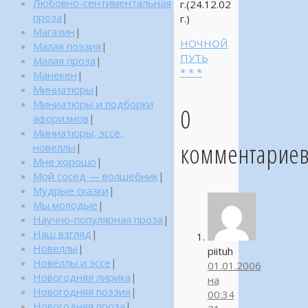
Любовно-сентиментальная
г.(24.12.02
проза
|
г.)
Магазин
|
НОЧНОЙ
Малая поэзия
|
ПУТЬ
Малая проза
|
* * *
Манекен
|
Миниатюры
|
Миниатюры и подборки
0
афоризмов
|
Миниатюры, эссе,
комментарие
новеллы
|
Мне хорошо
|
Мой сосед — волшебник
|
Мудрые сказки
|
Мы молодые
|
Научно-популярная проза
|
Наш взгляд
|
Новеллы
|
piituh
Новеллы и эссе
|
01.01.2006
Новогодняя лирика
|
на
Новогодняя поэзия
|
00:34
Новогодняя проза
|