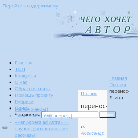
Перейти к содержимому
Главная
ТОП
Конкурсы
Главная
О нас
Поэзия
Обратная связь
перенос-
Поэзия
Помощь проекту
Л-ица
Рубрики
перенос-
Поиск
Малые жанры
|
Л-ица
Что искать:
…много лет тому вперед
|
Поиск
«Per Aspera ad Astra» —
от
научно-фантастические
Александр
рассказы
|