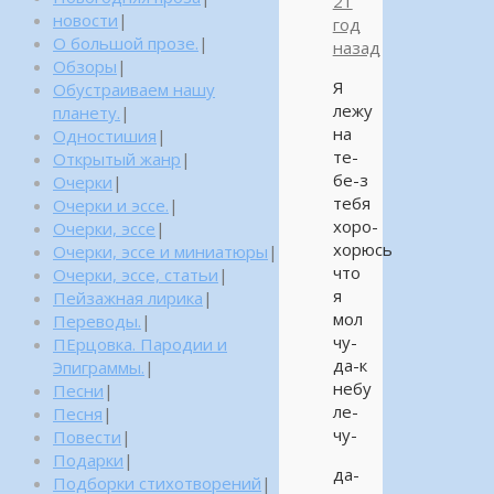
21
новости
|
год
О большой прозе.
|
назад
Обзоры
|
Я
Обустраиваем нашу
лежу
планету.
|
на
Одностишия
|
те-
Открытый жанр
|
бе-з
Очерки
|
тебя
Очерки и эссе.
|
хоро-
Очерки, эссе
|
хорюсь
Очерки, эссе и миниатюры
|
что
Очерки, эссе, статьи
|
я
Пейзажная лирика
|
мол
Переводы.
|
чу-
ПЕрцовка. Пародии и
да-к
Эпиграммы.
|
небу
Песни
|
ле-
Песня
|
чу-
Повести
|
Подарки
|
да-
Подборки стихотворений
|