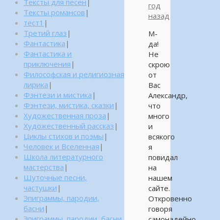
Тексты для песен
|
год
Тексты романсов
|
назад
тест1
|
Третий глаз
|
М-
Фантастика
|
да!
Фантастика и
Не
приключения
|
скрою
Философская и религиозная
от
лирика
|
Вас
Фэнтези и мистика
|
Александр,
Фэнтези, мистика, сказки
|
что
Художественная проза
|
много
Художественный рассказ
|
и
Циклы стихов и поэмы
|
всякого
Человек и Вселенная
|
я
Школа литературного
повидал
мастерства
|
на
Шуточные песни,
нашем
частушки
|
сайте.
Эпиграммы, пародии,
Откровенно
басни
|
говоря
Эпиграммы, пародии, басни,
самонадейно