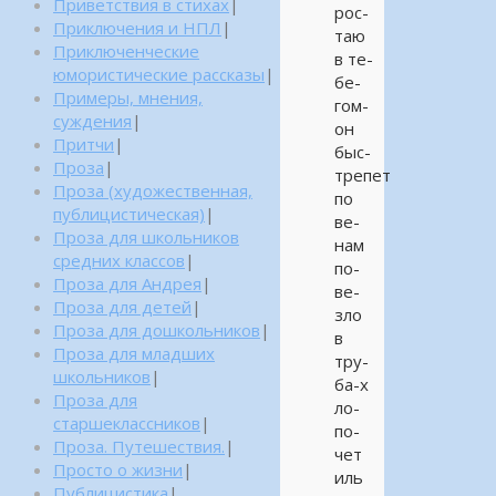
Приветствия в стихах
|
рос-
Приключения и НПЛ
|
таю
Приключенческие
в те-
юмористические рассказы
|
бе-
Примеры, мнения,
гом-
суждения
|
он
Притчи
|
быс-
Проза
|
трепет
Проза (художественная,
по
публицистическая)
|
ве-
Проза для школьников
нам
средних классов
|
по-
Проза для Андрея
|
ве-
Проза для детей
|
зло
Проза для дошкольников
|
в
Проза для младших
тру-
школьников
|
ба-х
Проза для
ло-
старшеклассников
|
по-
Проза. Путешествия.
|
чет
Просто о жизни
|
иль
Публицистика
|