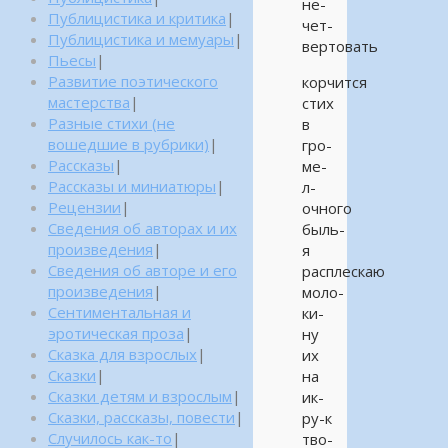
не-
Публицистика и критика
|
чет-
Публицистика и мемуары
|
вертовать
Пьесы
|
Развитие поэтического
корчится
мастерства
|
стих
Разные стихи (не
в
вошедшие в рубрики)
|
гро-
Рассказы
|
ме-
Рассказы и миниатюры
|
л-
Рецензии
|
очного
Сведения об авторах и их
быль-
произведения
|
я
Сведения об авторе и его
расплескаю
произведения
|
моло-
Сентиментальная и
ки-
эротическая проза
|
ну
Сказка для взрослых
|
их
Сказки
|
на
Сказки детям и взрослым
|
ик-
Сказки, рассказы, повести
|
ру-к
Случилось как-то
|
тво-