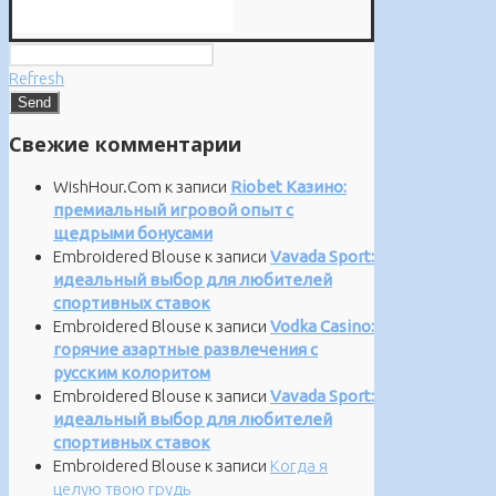
Refresh
Свежие комментарии
WishHour.Com
к записи
Riobet Казино:
премиальный игровой опыт с
щедрыми бонусами
Embroidered Blouse
к записи
Vavada Sport:
идеальный выбор для любителей
спортивных ставок
Embroidered Blouse
к записи
Vodka Casino:
горячие азартные развлечения с
русским колоритом
Embroidered Blouse
к записи
Vavada Sport:
идеальный выбор для любителей
спортивных ставок
Embroidered Blouse
к записи
Когда я
целую твою грудь