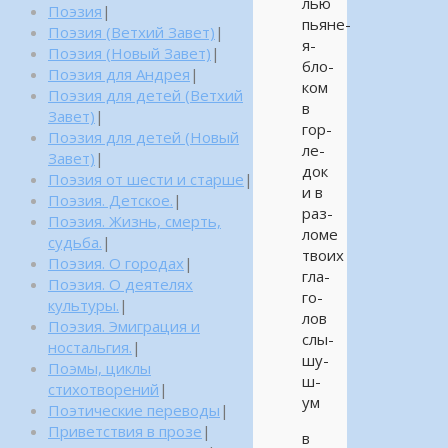
лью
Поэзия
|
пьяне-
Поэзия (Ветхий Завет)
|
я-
Поэзия (Новый Завет)
|
бло-
Поэзия для Андрея
|
ком
Поэзия для детей (Ветхий
в
Завет)
|
гор-
Поэзия для детей (Новый
ле-
Завет)
|
док
Поэзия от шести и старше
|
и в
Поэзия. Детское.
|
раз-
Поэзия. Жизнь, смерть,
ломе
судьба.
|
твоих
Поэзия. О городах
|
гла-
Поэзия. О деятелях
го-
культуры.
|
лов
Поэзия. Эмиграция и
слы-
ностальгия.
|
шу-
Поэмы, циклы
ш-
стихотворений
|
ум
Поэтические переводы
|
Приветствия в прозе
|
в