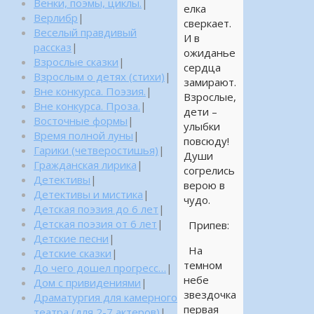
Венки, поэмы, циклы.
|
елка
Верлибр
|
сверкает.
Веселый правдивый
И в
рассказ
|
ожиданье
Взрослые сказки
|
сердца
Взрослым о детях (стихи)
|
замирают.
Вне конкурса. Поэзия.
|
Взрослые,
Вне конкурса. Проза.
|
дети –
Восточные формы
|
улыбки
Время полной луны
|
повсюду!
Гарики (четверостишья)
|
Души
Гражданская лирика
|
согрелись
Детективы
|
верою в
Детективы и мистика
|
чудо.
Детская поэзия до 6 лет
|
Детская поэзия от 6 лет
|
Припев:
Детские песни
|
На
Детские сказки
|
темном
До чего дошел прогресс…
|
небе
Дом с привидениями
|
звездочка
Драматургия для камерного
первая
театра (для 2-7 актеров)
|