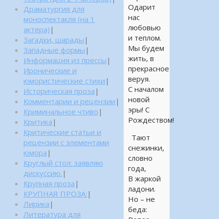
Одарит
Драматургия для
нас
моноспектакля (на 1
любовью
актера)
|
и теплом.
Загадки, шарады
|
Мы будем
Западные формы
|
жить, в
Информация из прессы
|
прекрасное
Иронические и
веруя.
юмористические стихи
|
С началом
Историческая проза
|
новой
Комментарии и рецензии
|
эры! С
Криминальное чтиво
|
Рождеством!
Критика
|
Критические статьи и
Тают
рецензии с элементами
снежинки,
юмора
|
словно
Круглый стол: заявляю
года,
дискуссию.
|
В жаркой
Крупная проза
|
ладони.
КРУПНАЯ ПРОЗА:
|
Но – не
Лирика
|
беда:
Литература для