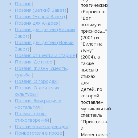
Поэзия
|
поэтических
Поэзия (Ветхий Завет)
|
сборников:
Поэзия (Новый Завет)
|
"Вот
Поэзия для Андрея
|
возьму и
Поэзия для детей (Ветхий
приснюсь..."
Завет)
|
(2001) и
Поэзия для детей (Новый
"Билет на
Завет)
|
Луну"
Поэзия от шести и старше
|
(2004), а
Поэзия. Детское.
|
также
Поэзия. Жизнь, смерть,
пьесы в
судьба.
|
стихах
Поэзия. О городах
|
для
Поэзия. О деятелях
детей, по
культуры.
|
которой
Поэзия. Эмиграция и
поставлен
ностальгия.
|
музыкальный
Поэмы, циклы
спектакль
стихотворений
|
"Принцесса
Поэтические переводы
|
и
Приветствия в прозе
|
Менестрель"