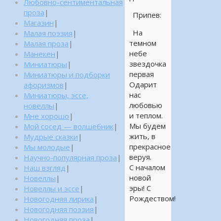
Любовно-сентиментальная
проза
|
Припев:
Магазин
|
На
Малая поэзия
|
темном
Малая проза
|
небе
Манекен
|
звездочка
Миниатюры
|
первая
Миниатюры и подборки
Одарит
афоризмов
|
нас
Миниатюры, эссе,
любовью
новеллы
|
и теплом.
Мне хорошо
|
Мы будем
Мой сосед — волшебник
|
жить, в
Мудрые сказки
|
прекрасное
Мы молодые
|
веруя.
Научно-популярная проза
|
С началом
Наш взгляд
|
новой
Новеллы
|
эры! С
Новеллы и эссе
|
Рождеством!
Новогодняя лирика
|
Новогодняя поэзия
|
Новогодняя проза
|