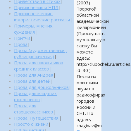
Приветствия в стихах
|
(2003)
Приключения и НПЛ
|
Тверской
Приключенческие
областной
юмористические рассказы
|
академической
Примеры, мнения,
филармонией
суждения
|
(Прослушать
Притчи
|
музыкальную
Проза
|
сказку Вы
Проза (художественная,
можете
публицистическая)
|
здесь:
Проза для школьников
http://clubochek.ru/article
средних классов
|
id=30 ).
Проза для Андрея
|
Песни на
Проза для детей
|
мои стихи
Проза для дошкольников
|
звучат в
Проза для младших
радиоэфирах
школьников
|
городов
Проза для
России и
старшеклассников
|
СНГ. По
Проза. Путешествия.
|
адресу
Просто о жизни
|
chaginav@m
Публицистика
|