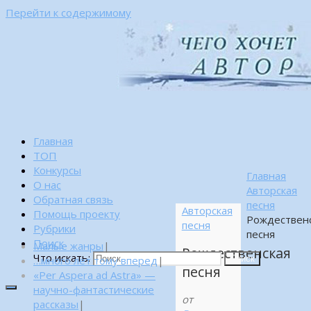
Перейти к содержимому
Главная
ТОП
Конкурсы
Главная
О нас
Авторская
Обратная связь
песня
Авторская
Помощь проекту
Рождествен
песня
Рубрики
песня
Поиск
Малые жанры
|
Рождественская
Что искать:
…много лет тому вперед
|
Поиск
песня
«Per Aspera ad Astra» —
научно-фантастические
от
рассказы
|