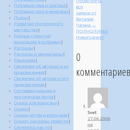
Посмотреть
Публицистика и критика
|
все
Публицистика и мемуары
|
записи от
Пьесы
|
Виталия
Развитие поэтического
Чагина
→
мастерства
|
ПОЛНОЛУНЬЕ
Разные стихи (не
Новогоднее?
вошедшие в рубрики)
|
Рассказы
|
0
Рассказы и миниатюры
|
Рецензии
|
Сведения об авторах и их
комментарие
произведения
|
Сведения об авторе и его
произведения
|
Сентиментальная и
эротическая проза
|
Сказка для взрослых
|
Сказки
|
Svet
Сказки детям и взрослым
|
27.06.2006
Сказки, рассказы, повести
|
на
Случилось как-то
|