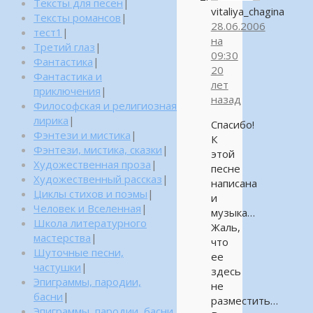
Тексты для песен
|
vitaliya_chagina
Тексты романсов
|
28.06.2006
тест1
|
на
Третий глаз
|
09:30
Фантастика
|
20
Фантастика и
лет
приключения
|
назад
Философская и религиозная
лирика
|
Спасибо!
Фэнтези и мистика
|
К
Фэнтези, мистика, сказки
|
этой
Художественная проза
|
песне
Художественный рассказ
|
написана
Циклы стихов и поэмы
|
и
Человек и Вселенная
|
музыка…
Школа литературного
Жаль,
мастерства
|
что
Шуточные песни,
ее
частушки
|
здесь
Эпиграммы, пародии,
не
басни
|
разместить…
Эпиграммы, пародии, басни,