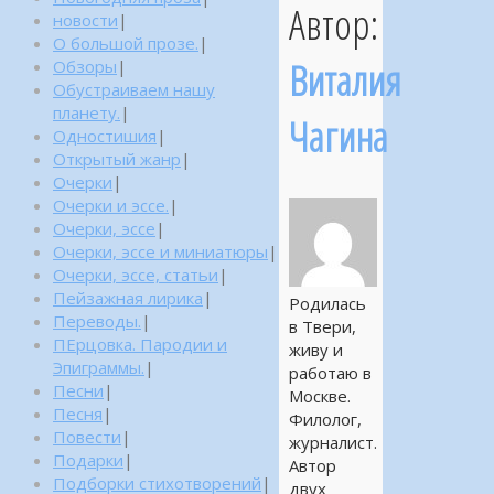
Автор:
новости
|
О большой прозе.
|
Виталия
Обзоры
|
Обустраиваем нашу
планету.
|
Чагина
Одностишия
|
Открытый жанр
|
Очерки
|
Очерки и эссе.
|
Очерки, эссе
|
Очерки, эссе и миниатюры
|
Очерки, эссе, статьи
|
Пейзажная лирика
|
Родилась
Переводы.
|
в Твери,
ПЕрцовка. Пародии и
живу и
Эпиграммы.
|
работаю в
Песни
|
Москве.
Песня
|
Филолог,
Повести
|
журналист.
Подарки
|
Автор
Подборки стихотворений
|
двух