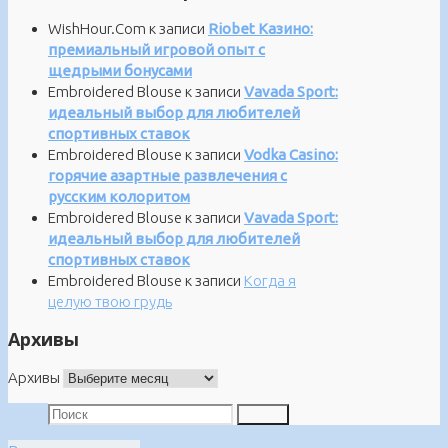
WishHour.Com
к записи
Riobet Казино:
премиальный игровой опыт с
щедрыми бонусами
Embroidered Blouse
к записи
Vavada Sport:
идеальный выбор для любителей
спортивных ставок
Embroidered Blouse
к записи
Vodka Casino:
горячие азартные развлечения с
русским колоритом
Embroidered Blouse
к записи
Vavada Sport:
идеальный выбор для любителей
спортивных ставок
Embroidered Blouse
к записи
Когда я
целую твою грудь
Архивы
Архивы
Поиск