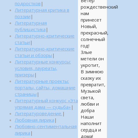
Ветер
подростков
|
рождественский
Литературная критика в
нам
поэзии
|
принесет
Литературная
Новый,
публицистика
|
прекрасный,
Литературно-критические
солнечный
статьи
|
год!
Литературно-критические
Злые
статьи и обзоры
|
метели он
Литературные конкурсы:
укротит,
условия, лауреаты,
В зимнюю
призеры
|
сказку их
Литературные проекты:
превратит,
порталы, сайты, домашние
Музыкой
страницы
|
света,
Литературный конкурс «Эта
любви и
упрямая дама — судьба»
|
добра
Литературоведение.
|
Наши
Любовная лирика
|
наполнит
Любовно-сентиментальная
сердца и
лирика
|
дома!