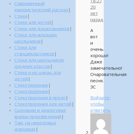
18:27
Современный
20
юмористический рассказ
|
лет
Стихи
|
назад
Стихи для детей
|
Стихи для дошкольников
|
А
Стихи для младших
вот
школьников
|
и
Стихи для
очень
старшеклассников
|
хорошо!
Стихи для школьников
Даже
средних классов
|
замечательно!
Стихи и их циклы для
Очаровательная
детей
|
песня.
Стихотворение
|
ЗС
Стихотворения
|
Стихотворения в прозе
|
Войдите,
Стихотворения для детей
|
чтобы
Сценарии и диалоговая
ответить
форма произведений
|
Там, на неведомых
дорожках
|