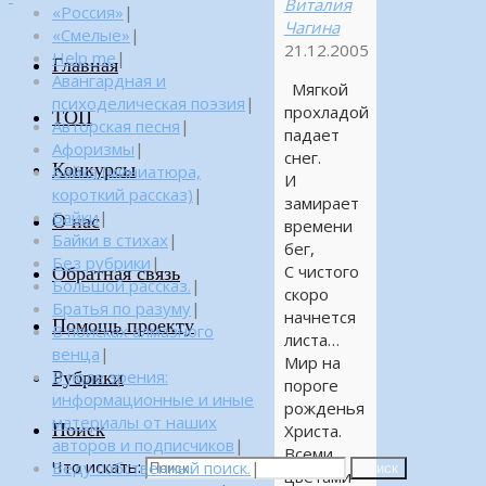
Виталия
«Россия»
|
Чагина
«Смелые»
|
21.12.2005
Help me
|
Главная
Авангардная и
Мягкой
психоделическая поэзия
|
прохладой
ТОП
Авторская песня
|
падает
Афоризмы
|
снег.
Конкурсы
Байка (миниатюра,
И
короткий рассказ)
|
замирает
Байки
|
О нас
времени
Байки в стихах
|
бег,
Без рубрики
|
С чистого
Обратная связь
Большой рассказ.
|
скоро
Братья по разуму
|
начнется
Помощь проекту
В поисках алмазного
листа…
венца
|
Мир на
Рубрики
В поле зрения:
пороге
информационные и иные
рожденья
материалы от наших
Поиск
Христа.
авторов и подписчиков
|
Всеми
Что искать:
Веду собственный поиск.
|
Поиск
цветами