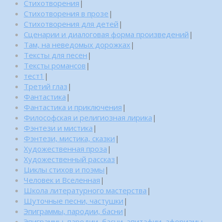
Стихотворения
|
Стихотворения в прозе
|
Стихотворения для детей
|
Сценарии и диалоговая форма произведений
|
Там, на неведомых дорожках
|
Тексты для песен
|
Тексты романсов
|
тест1
|
Третий глаз
|
Фантастика
|
Фантастика и приключения
|
Философская и религиозная лирика
|
Фэнтези и мистика
|
Фэнтези, мистика, сказки
|
Художественная проза
|
Художественный рассказ
|
Циклы стихов и поэмы
|
Человек и Вселенная
|
Школа литературного мастерства
|
Шуточные песни, частушки
|
Эпиграммы, пародии, басни
|
Эпиграммы, пародии, басни, эпитафии, афоризмы,