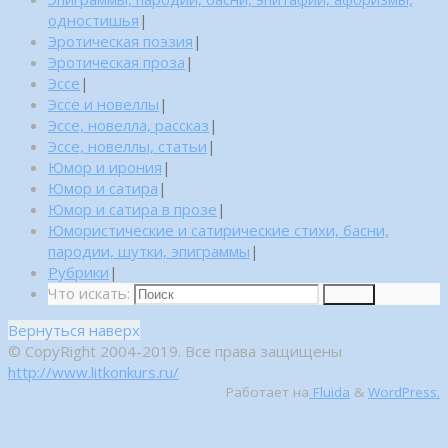
одностишья
|
Эротическая поэзия
|
Эротическая проза
|
Эссе
|
Эссе и новеллы
|
Эссе, новелла, рассказ
|
Эссе, новеллы, статьи
|
Юмор и ирония
|
Юмор и сатира
|
Юмор и сатира в прозе
|
Юмористические и сатирические стихи, басни,
пародии, шутки, эпиграммы
|
Рубрики
|
Что искать:
Поиск
Вернуться наверх
© CopyRight 2004-2019. Все права защищены
http://www.litkonkurs.ru/
Работает на
Fluida
&
WordPress.