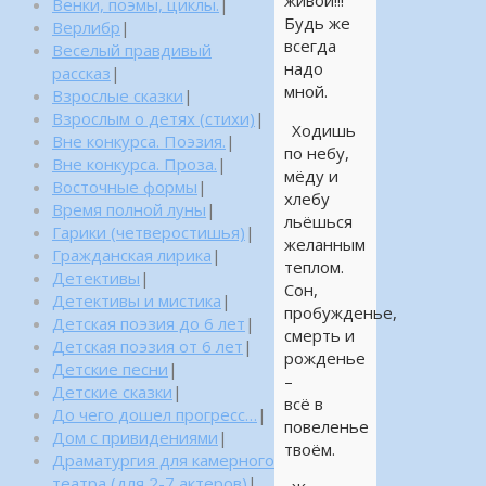
живой!!!
Венки, поэмы, циклы.
|
Будь же
Верлибр
|
всегда
Веселый правдивый
надо
рассказ
|
мной.
Взрослые сказки
|
Взрослым о детях (стихи)
|
Ходишь
Вне конкурса. Поэзия.
|
по небу,
Вне конкурса. Проза.
|
мёду и
Восточные формы
|
хлебу
Время полной луны
|
льёшься
Гарики (четверостишья)
|
желанным
Гражданская лирика
|
теплом.
Детективы
|
Сон,
Детективы и мистика
|
пробужденье,
Детская поэзия до 6 лет
|
смерть и
Детская поэзия от 6 лет
|
рожденье
Детские песни
|
–
Детские сказки
|
всё в
До чего дошел прогресс…
|
повеленье
Дом с привидениями
|
твоём.
Драматургия для камерного
театра (для 2-7 актеров)
|