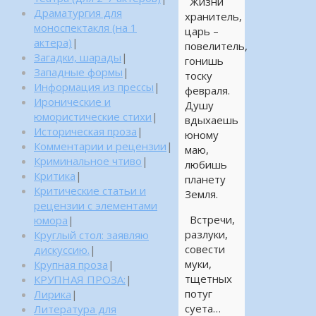
Жизни
Драматургия для
хранитель,
моноспектакля (на 1
царь –
актера)
|
повелитель,
Загадки, шарады
|
гонишь
Западные формы
|
тоску
Информация из прессы
|
февраля.
Иронические и
Душу
юмористические стихи
|
вдыхаешь
Историческая проза
|
юному
Комментарии и рецензии
|
маю,
Криминальное чтиво
|
любишь
Критика
|
планету
Критические статьи и
Земля.
рецензии с элементами
Встречи,
юмора
|
разлуки,
Круглый стол: заявляю
совести
дискуссию.
|
муки,
Крупная проза
|
тщетных
КРУПНАЯ ПРОЗА:
|
потуг
Лирика
|
суета…
Литература для