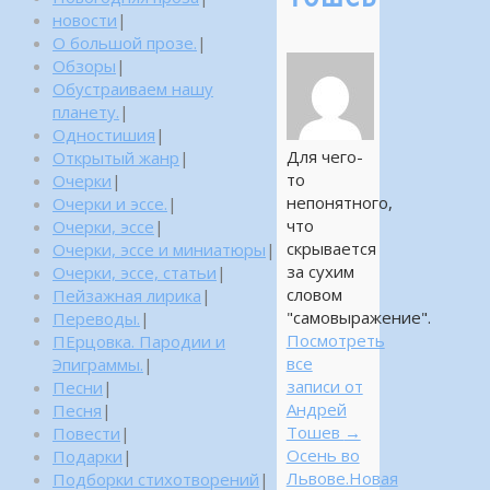
новости
|
О большой прозе.
|
Обзоры
|
Обустраиваем нашу
планету.
|
Одностишия
|
Для чего-
Открытый жанр
|
то
Очерки
|
непонятного,
Очерки и эссе.
|
что
Очерки, эссе
|
скрывается
Очерки, эссе и миниатюры
|
за сухим
Очерки, эссе, статьи
|
словом
Пейзажная лирика
|
"самовыражение".
Переводы.
|
Посмотреть
ПЕрцовка. Пародии и
все
Эпиграммы.
|
записи от
Песни
|
Андрей
Песня
|
Тошев
→
Повести
|
Осень во
Подарки
|
Львове.Новая
Подборки стихотворений
|