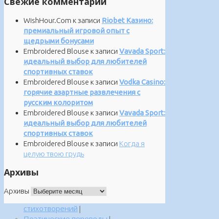
Свежие комментарии
WishHour.Com
к записи
Riobet Казино:
премиальный игровой опыт с
щедрыми бонусами
Embroidered Blouse
к записи
Vavada Sport:
идеальный выбор для любителей
спортивных ставок
Embroidered Blouse
к записи
Vodka Casino:
горячие азартные развлечения с
русским колоритом
Embroidered Blouse
к записи
Vavada Sport:
идеальный выбор для любителей
спортивных ставок
Embroidered Blouse
к записи
Когда я
целую твою грудь
Архивы
Архивы
стихотворений
|
Поэтические переводы
|