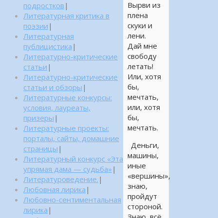
Вырви из
подростков
|
плена
Литературная критика в
скуки и
поэзии
|
лени.
Литературная
Дай мне
публицистика
|
свободу
Литературно-критические
летать!
статьи
|
Или, хотя
Литературно-критические
бы,
статьи и обзоры
|
мечтать,
Литературные конкурсы:
или, хотя
условия, лауреаты,
бы,
призеры
|
мечтать.
Литературные проекты:
порталы, сайты, домашние
Деньги,
страницы
|
машины,
Литературный конкурс «Эта
иные
упрямая дама — судьба»
|
«вершины»,
Литературоведение.
|
знаю,
Любовная лирика
|
пройдут
Любовно-сентиментальная
стороной.
лирика
|
Знаю, всё