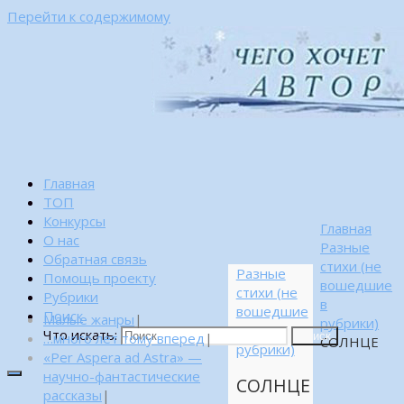
Перейти к содержимому
Главная
ТОП
Конкурсы
Главная
О нас
Разные
Обратная связь
стихи (не
Разные
Помощь проекту
вошедшие
стихи (не
Рубрики
в
вошедшие
Поиск
Малые жанры
|
рубрики)
в
Что искать:
…много лет тому вперед
|
Поиск
СОЛНЦЕ
рубрики)
«Per Aspera ad Astra» —
научно-фантастические
СОЛНЦЕ
рассказы
|