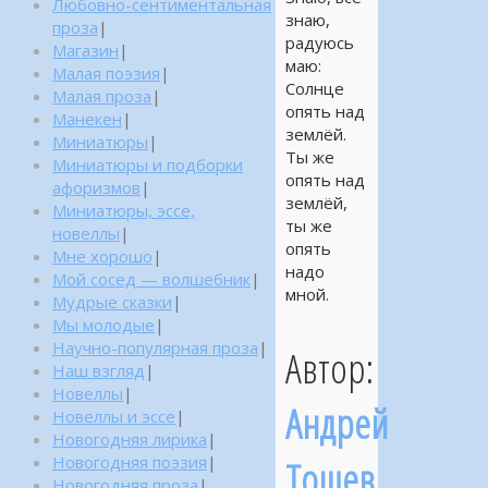
Любовно-сентиментальная
знаю,
проза
|
радуюсь
Магазин
|
маю:
Малая поэзия
|
Солнце
Малая проза
|
опять над
Манекен
|
землёй.
Миниатюры
|
Ты же
Миниатюры и подборки
опять над
афоризмов
|
землёй,
Миниатюры, эссе,
ты же
новеллы
|
опять
Мне хорошо
|
надо
Мой сосед — волшебник
|
мной.
Мудрые сказки
|
Мы молодые
|
Научно-популярная проза
|
Автор:
Наш взгляд
|
Новеллы
|
Андрей
Новеллы и эссе
|
Новогодняя лирика
|
Новогодняя поэзия
|
Тошев
Новогодняя проза
|