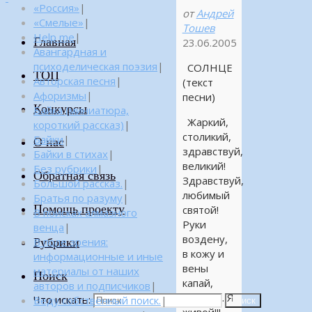
«Россия»
|
от
Андрей
«Смелые»
|
Тошев
Help me
|
Главная
23.06.2005
Авангардная и
психоделическая поэзия
|
СОЛНЦЕ
ТОП
Авторская песня
|
(текст
Афоризмы
|
песни)
Конкурсы
Байка (миниатюра,
Жаркий,
короткий рассказ)
|
столикий,
Байки
|
О нас
здравствуй,
Байки в стихах
|
великий!
Без рубрики
|
Обратная связь
Здравствуй,
Большой рассказ.
|
любимый
Братья по разуму
|
Помощь проекту
святой!
В поисках алмазного
Руки
венца
|
воздену,
Рубрики
В поле зрения:
в кожу и
информационные и иные
вены
материалы от наших
Поиск
капай,
авторов и подписчиков
|
струись. Я
Что искать:
Веду собственный поиск.
|
Поиск